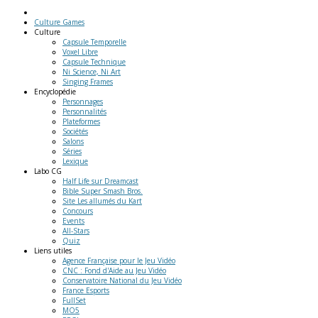
Culture Games
Culture
Capsule Temporelle
Voxel Libre
Capsule Technique
Ni Science, Ni Art
Singing Frames
Encyclopédie
Personnages
Personnalités
Plateformes
Sociétés
Salons
Séries
Lexique
Labo
CG
Half Life sur Dreamcast
Bible Super Smash Bros.
Site Les allumés du Kart
Concours
Events
All-Stars
Quiz
Liens
utiles
Agence Française pour le Jeu Vidéo
CNC : Fond d'Aide au Jeu Vidéo
Conservatoire National du Jeu Vidéo
France Esports
FullSet
MO5