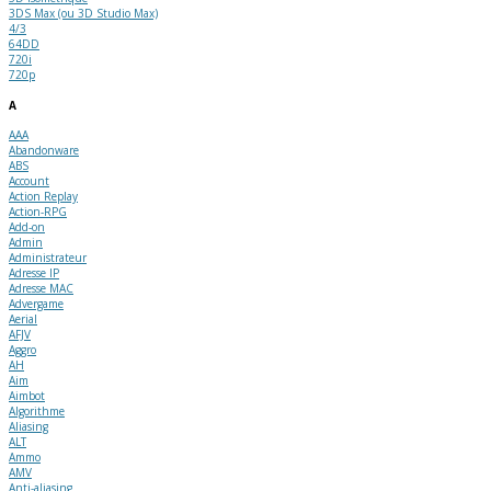
3DS Max (ou 3D Studio Max)
4/3
64DD
720i
720p
A
AAA
Abandonware
ABS
Account
Action Replay
Action-RPG
Add-on
Admin
Administrateur
Adresse IP
Adresse MAC
Advergame
Aerial
AFJV
Aggro
AH
Aim
Aimbot
Algorithme
Aliasing
ALT
Ammo
AMV
Anti-aliasing