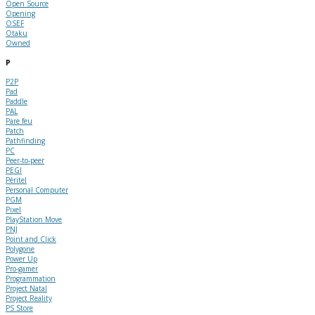
Open Source
Opening
OSEF
Otaku
Owned
P
P2P
Pad
Paddle
PAL
Pare feu
Patch
Pathfinding
PC
Peer-to-peer
PEGI
Péritel
Personal Computer
PGM
Pixel
PlayStation Move
PNJ
Point and Click
Polygone
Power Up
Pro-gamer
Programmation
Project Natal
Project Reality
PS Store