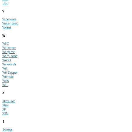
USB
V
Vaporware
Visual Basic
Volant
W
W3C
Wallpaper
Wargame
Warp Zone
WASD
Wavedash
Wifi
Wii Zapper
Wiimote
WoW
WTF
X
Xbox Live
Xfire
XP
XSN
Z
Zonage