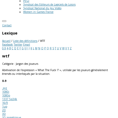
PEGI
Syndicat des Editeurs de Logiciels de Loisirs
Syndicat National du Jeu Vidéo
Women in Games France
Contact
Lexique
Accueil
/
Liste des définitions
/
WTF
Facebook
Twitter
Email
0-9
A
B
C
D
E
F
G
H
I
J
K
L
M
N
O
P
Q
R
S
T
U
V
W
X
Y
Z
wtf
Catégorie : Jargon des joueurs
Abréviation de l'expression « What The Fuck !? », utilisée par les joueurs généralement
énervés ou interloqués par la situation.
0-9
.xyz
1080i
1080p
1337 5p34k
16/9
1up
2D
3D
3D isométrique