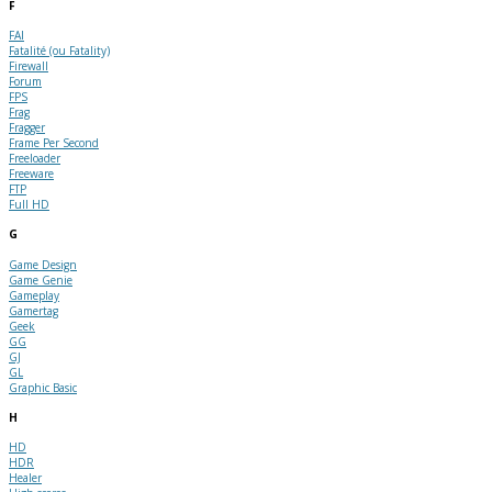
F
FAI
Fatalité (ou Fatality)
Firewall
Forum
FPS
Frag
Fragger
Frame Per Second
Freeloader
Freeware
FTP
Full HD
G
Game Design
Game Genie
Gameplay
Gamertag
Geek
GG
GJ
GL
Graphic Basic
H
HD
HDR
Healer