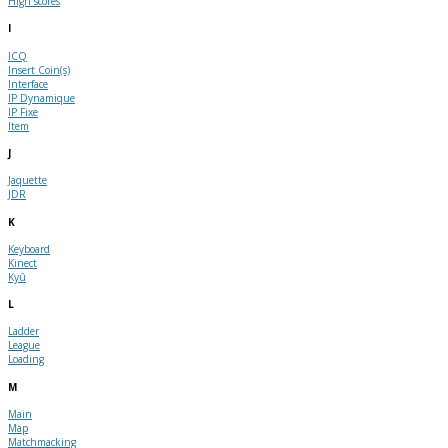
High scores
I
ICQ
Insert Coin(s)
Interface
IP Dynamique
IP Fixe
Item
J
Jaquette
JDR
K
Keyboard
Kinect
Kyû
L
Ladder
League
Loading
M
Main
Map
Matchmacking