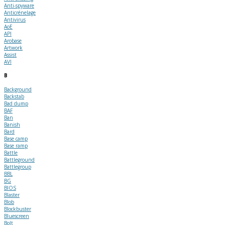
Anti-spyware
Anticrénelage
Antivirus
AoE
API
Arobase
Artwork
Assist
AVI
B
Background
Backstab
Bad dump
BAF
Ban
Banish
Bard
Base camp
Base ramp
Battle
Battleground
Battlegroup
BBL
BG
BIOS
Blaster
Blob
Blockbuster
Bluescreen
Bolt