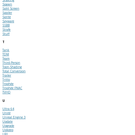
Spawn
Split Screen
Spoiler
Sprite
Spyware
SSBB
Strafe
Stuff
T
Tank
TDM
Team
Third-Person
Toon-Shading
Total Conversion
Trailer
Tritto
Trophée
Trophée FNAC
TVHD
U
Ultra 64
Unité
Unreal Engine 3
Update
Upgrade
Upkeep
URL