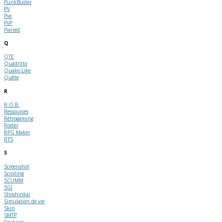
PunkBuster
PV
Pve
PvP
Pwned
Q
QTE
Quadritto
Quake-Like
Quête
R
R.O.B.
Ressources
Rétrogaming
Roster
RPG Maker
RTS
S
Screenshot
Scrolling
SCUMM
SGI
Shoshinkai
Simulation de vie
Skin
SMTP
Snaking