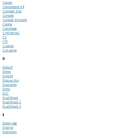
Clavier
Commodore 64
Compact Disc
Console
Console Virtuelle
Cookie
Crénelage
CryEngine2
CS
CTF
Custom
Cut-scene
D
Debuff
Démo
DirectX
Disque dur
Disquette
Ditto
DLC
DualShock
DualShock 2
DualShock 3
E
Easter egg
Ending
Extension