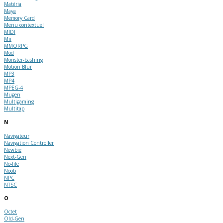
Matéria
Maya
Memory Card
Menu contextuel
MIDI
Mii
MMORPG
Mod
Monster-bashing
Motion Blur
MP3
MP4
MPEG-4
Mugen
Multigaming
Multitap
N
Navigateur
Navigation Controller
Newbie
Next-Gen
No-life
Noob
NPC
NTSC
O
Octet
Old-Gen