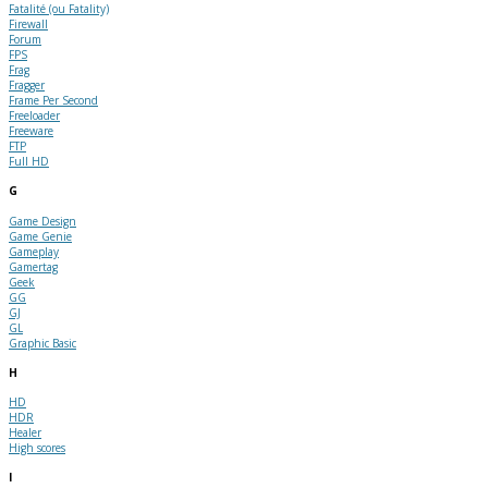
Fatalité (ou Fatality)
Firewall
Forum
FPS
Frag
Fragger
Frame Per Second
Freeloader
Freeware
FTP
Full HD
G
Game Design
Game Genie
Gameplay
Gamertag
Geek
GG
GJ
GL
Graphic Basic
H
HD
HDR
Healer
High scores
I