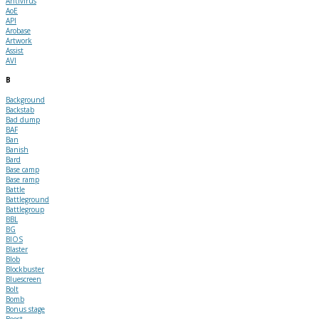
Antivirus
AoE
API
Arobase
Artwork
Assist
AVI
B
Background
Backstab
Bad dump
BAF
Ban
Banish
Bard
Base camp
Base ramp
Battle
Battleground
Battlegroup
BBL
BG
BIOS
Blaster
Blob
Blockbuster
Bluescreen
Bolt
Bomb
Bonus stage
Boost