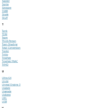
Spoiler
Sprite
Spyware
SSBB
Strafe
Stuff
T
Tank
TDM
Team
Third-Person
Toon-Shading
Total Conversion
Trailer
Tritto
Trophée
Trophée FNAC
TVHD
U
Ultra 64
Unité
Unreal Engine 3
Update
Upgrade
Upkeep
URL
USB