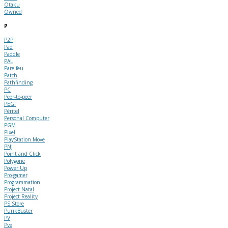
Otaku
Owned
P
P2P
Pad
Paddle
PAL
Pare feu
Patch
Pathfinding
PC
Peer-to-peer
PEGI
Péritel
Personal Computer
PGM
Pixel
PlayStation Move
PNJ
Point and Click
Polygone
Power Up
Pro-gamer
Programmation
Project Natal
Project Reality
PS Store
PunkBuster
PV
Pve