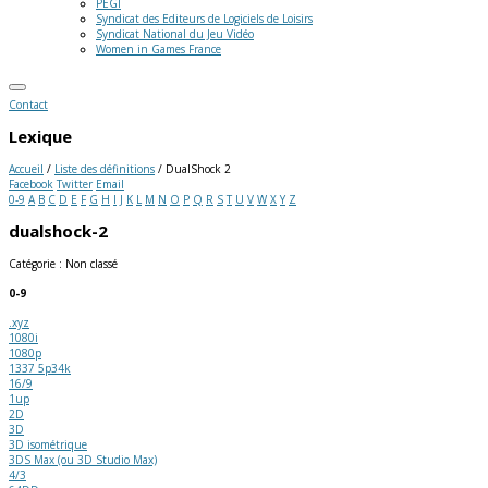
PEGI
Syndicat des Editeurs de Logiciels de Loisirs
Syndicat National du Jeu Vidéo
Women in Games France
Contact
Lexique
Accueil
/
Liste des définitions
/
DualShock 2
Facebook
Twitter
Email
0-9
A
B
C
D
E
F
G
H
I
J
K
L
M
N
O
P
Q
R
S
T
U
V
W
X
Y
Z
dualshock-2
Catégorie : Non classé
0-9
.xyz
1080i
1080p
1337 5p34k
16/9
1up
2D
3D
3D isométrique
3DS Max (ou 3D Studio Max)
4/3