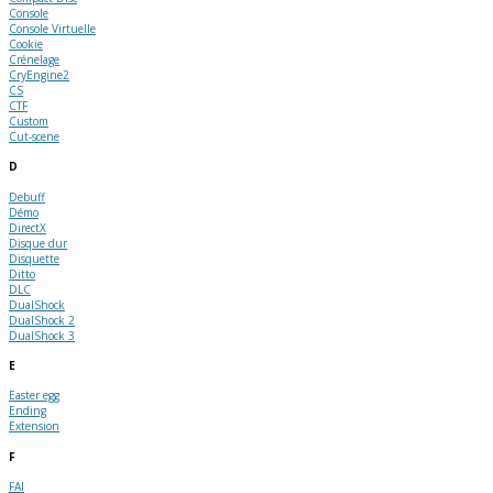
Console
Console Virtuelle
Cookie
Crénelage
CryEngine2
CS
CTF
Custom
Cut-scene
D
Debuff
Démo
DirectX
Disque dur
Disquette
Ditto
DLC
DualShock
DualShock 2
DualShock 3
E
Easter egg
Ending
Extension
F
FAI