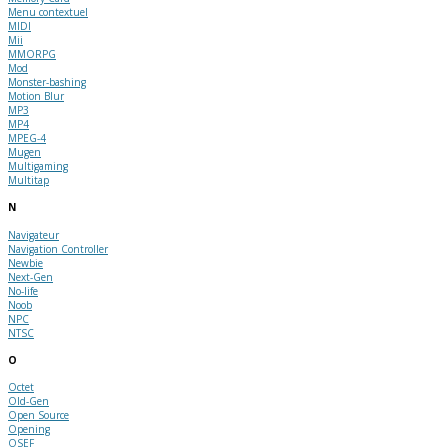
Menu contextuel
MIDI
Mii
MMORPG
Mod
Monster-bashing
Motion Blur
MP3
MP4
MPEG-4
Mugen
Multigaming
Multitap
N
Navigateur
Navigation Controller
Newbie
Next-Gen
No-life
Noob
NPC
NTSC
O
Octet
Old-Gen
Open Source
Opening
OSEF