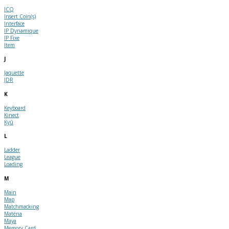
ICQ
Insert Coin(s)
Interface
IP Dynamique
IP Fixe
Item
J
Jaquette
JDR
K
Keyboard
Kinect
Kyû
L
Ladder
League
Loading
M
Main
Map
Matchmacking
Matéria
Maya
Memory Card