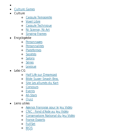
Culture Games
Culture
Capsule Temporelle
Voxel Libre
Capsule Technique
Ni Science, Ni Art
Singing Frames
Encyclopédie
Personnages
Personnalités
Plateformes
Sociétés
Salons
Séries
Lexique
Labo
CG
Half Life sur Dreamcast
Bible Super Smash Bros.
Site Les allumés du Kart
Concours
Events
All-Stars
Quiz
Liens
utiles
Agence Française pour le Jeu Vidéo
CNC : Fond d'Aide au Jeu Vidéo
Conservatoire National du Jeu Vidéo
France Esports
FullSet
MO5