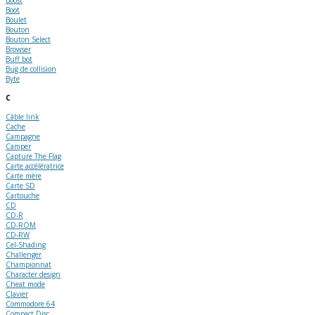
Boot
Boulet
Bouton
Bouton Select
Browser
Buff bot
Bug de collision
Byte
C
Câble link
Cache
Campagne
Camper
Capture The Flag
Carte accélératrice
Carte mère
Carte SD
Cartouche
CD
CD-R
CD-ROM
CD-RW
Cel-Shading
Challenger
Championnat
Character design
Cheat mode
Clavier
Commodore 64
Compact Disc