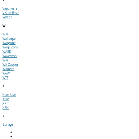
V
Vaporware
Visual Basic
Volant
W
W3C
Wallpaper
Wargame
Warp Zone
WASD
Wavedash
Wifi
Wii Zapper
Wiimote
WoW
WTF
X
Xbox Live
Xfire
XP
XSN
Z
Zonage