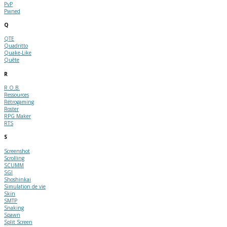
PvP
Pwned
Q
QTE
Quadritto
Quake-Like
Quête
R
R.O.B.
Ressources
Rétrogaming
Roster
RPG Maker
RTS
S
Screenshot
Scrolling
SCUMM
SGI
Shoshinkai
Simulation de vie
Skin
SMTP
Snaking
Spawn
Split Screen