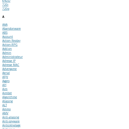
64DD
720i
720p
A
AAA
Abandonware
ABS
Account
Action Replay
Action-RPG
Add-on
Admin
Administrateur
Adresse IP
Adresse MAC
Advergame
Aerial
AFJV
Aggro
AH
Aim
Aimbot
Algorithme
Aliasing
ALT
Ammo
AMV
Anti-aliasing
Anti-spyware
Anticrénelage