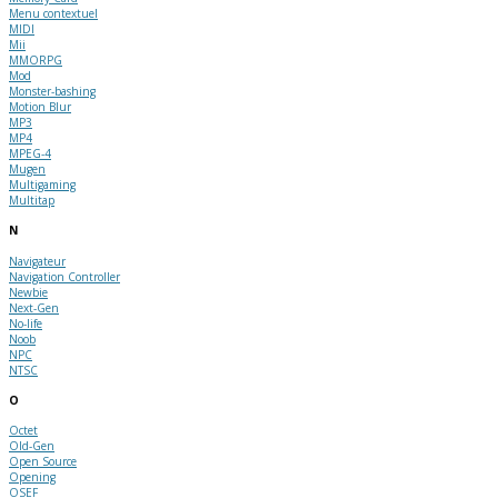
Menu contextuel
MIDI
Mii
MMORPG
Mod
Monster-bashing
Motion Blur
MP3
MP4
MPEG-4
Mugen
Multigaming
Multitap
N
Navigateur
Navigation Controller
Newbie
Next-Gen
No-life
Noob
NPC
NTSC
O
Octet
Old-Gen
Open Source
Opening
OSEF