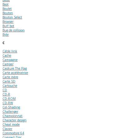
Boot
Boulet
Bouton
Bouton Select
Browser
Buff bot
Bug de collision
Byte
C
Câble link
Cache
Campagne
Camper
Capture The Flag
Carte accélératrice
Carte mère
Carte SD
Cartouche
CD
CD-R
CD-ROM
CD-RW
Cel-Shading
Challenger
Championnat
Character design
Cheat mode
Clavier
Commodore 64
Compact Disc