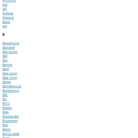
Antivirus
AoE
API
Arobase
Artwork
Assist
AVI
B
Background
Backstab
Bad dump
BAF
Ban
Banish
Bard
Base camp
Base ramp
Battle
Battleground
Battlegroup
BBL
BG
BIOS
Blaster
Blob
Blockbuster
Bluescreen
Bolt
Bomb
Bonus stage
Boost