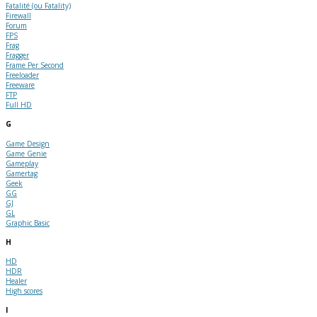
Fatalité (ou Fatality)
Firewall
Forum
FPS
Frag
Fragger
Frame Per Second
Freeloader
Freeware
FTP
Full HD
G
Game Design
Game Genie
Gameplay
Gamertag
Geek
GG
GJ
GL
Graphic Basic
H
HD
HDR
Healer
High scores
I