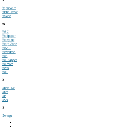
V
Vaporware
Visual Basic
Volant
W
W3C
Wallpaper
Wargame
Warp Zone
WASD
Wavedash
Wifi
Wii Zapper
Wiimote
WoW
WTF
X
Xbox Live
Xfire
XP
XSN
Z
Zonage