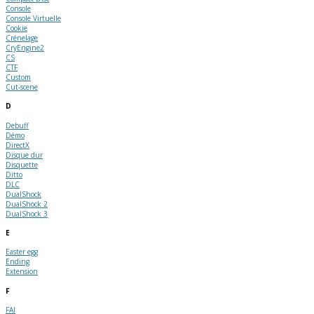
Console
Console Virtuelle
Cookie
Crénelage
CryEngine2
CS
CTF
Custom
Cut-scene
D
Debuff
Démo
DirectX
Disque dur
Disquette
Ditto
DLC
DualShock
DualShock 2
DualShock 3
E
Easter egg
Ending
Extension
F
FAI