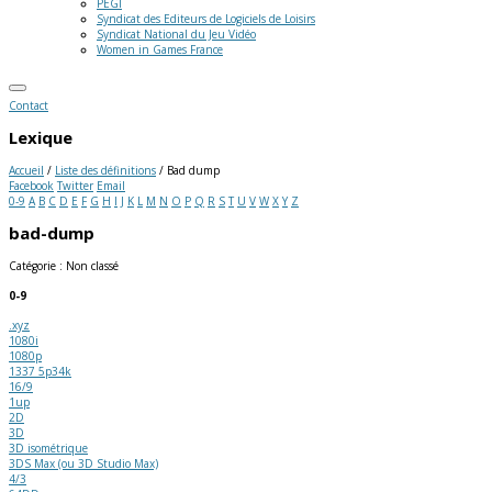
PEGI
Syndicat des Editeurs de Logiciels de Loisirs
Syndicat National du Jeu Vidéo
Women in Games France
Contact
Lexique
Accueil
/
Liste des définitions
/
Bad dump
Facebook
Twitter
Email
0-9
A
B
C
D
E
F
G
H
I
J
K
L
M
N
O
P
Q
R
S
T
U
V
W
X
Y
Z
bad-dump
Catégorie : Non classé
0-9
.xyz
1080i
1080p
1337 5p34k
16/9
1up
2D
3D
3D isométrique
3DS Max (ou 3D Studio Max)
4/3