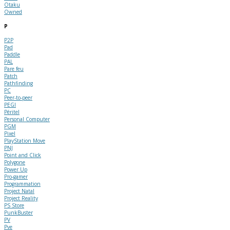
Otaku
Owned
P
P2P
Pad
Paddle
PAL
Pare feu
Patch
Pathfinding
PC
Peer-to-peer
PEGI
Péritel
Personal Computer
PGM
Pixel
PlayStation Move
PNJ
Point and Click
Polygone
Power Up
Pro-gamer
Programmation
Project Natal
Project Reality
PS Store
PunkBuster
PV
Pve