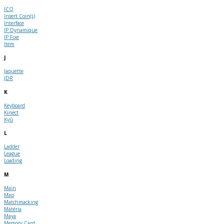
ICQ
Insert Coin(s)
Interface
IP Dynamique
IP Fixe
Item
J
Jaquette
JDR
K
Keyboard
Kinect
Kyû
L
Ladder
League
Loading
M
Main
Map
Matchmacking
Matéria
Maya
Memory Card