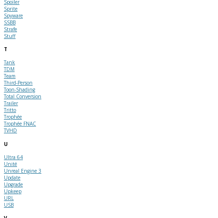
Spoiler
Sprite
Spyware
SSBB
Strafe
Stuff
T
Tank
TDM
Team
Third-Person
Toon-Shading
Total Conversion
Trailer
Tritto
Trophée
Trophée FNAC
TVHD
U
Ultra 64
Unité
Unreal Engine 3
Update
Upgrade
Upkeep
URL
USB