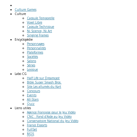
Culture Games
Culture
Capsule Temporelle
Voxel Libre
Capsule Technique
Ni Science, Ni Art
Singing Frames
Encyclopédie
Personnages
Personnalités
Plateformes
Sociétés
Salons
Séries
Lexique
Labo
CG
Half Life sur Dreamcast
Bible Super Smash Bros.
Site Les allumés du Kart
Concours
Events
All-Stars
Quiz
Liens
utiles
Agence Française pour le Jeu Vidéo
CNC : Fond d'Aide au Jeu Vidéo
Conservatoire National du Jeu Vidéo
France Esports
FullSet
MO5