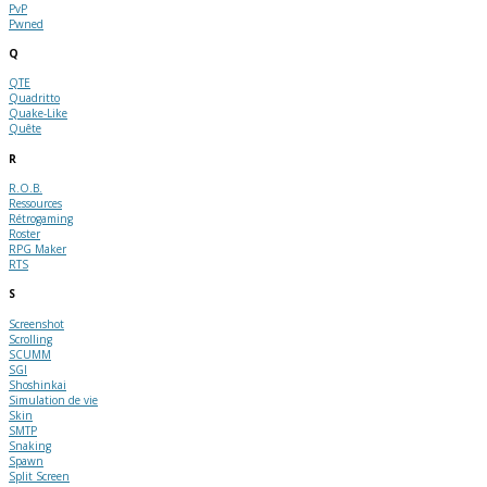
PvP
Pwned
Q
QTE
Quadritto
Quake-Like
Quête
R
R.O.B.
Ressources
Rétrogaming
Roster
RPG Maker
RTS
S
Screenshot
Scrolling
SCUMM
SGI
Shoshinkai
Simulation de vie
Skin
SMTP
Snaking
Spawn
Split Screen