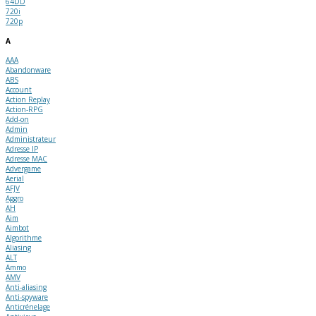
64DD
720i
720p
A
AAA
Abandonware
ABS
Account
Action Replay
Action-RPG
Add-on
Admin
Administrateur
Adresse IP
Adresse MAC
Advergame
Aerial
AFJV
Aggro
AH
Aim
Aimbot
Algorithme
Aliasing
ALT
Ammo
AMV
Anti-aliasing
Anti-spyware
Anticrénelage