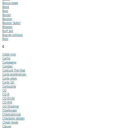
Bonus stage
Boost
Boot
Boulet
Bouton
Bouton Select
Browser
Buff bot
Bug de collision
Byte
C
Câble link
Cache
Campagne
Camper
Capture The Flag
Carte accélératrice
Carte mère
Carte SD
Cartouche
CD
CD-R
CD-ROM
CD-RW
Cel-Shading
Challenger
Championnat
Character design
Cheat mode
Clavier