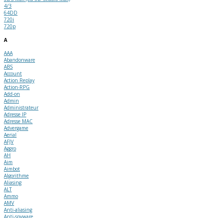
4/3
64DD
720i
720p
A
AAA
Abandonware
ABS
Account
Action Replay
Action-RPG
Add-on
Admin
Administrateur
Adresse IP
Adresse MAC
Advergame
Aerial
AFJV
Aggro
AH
Aim
Aimbot
Algorithme
Aliasing
ALT
Ammo
AMV
Anti-aliasing
Anti-spyware