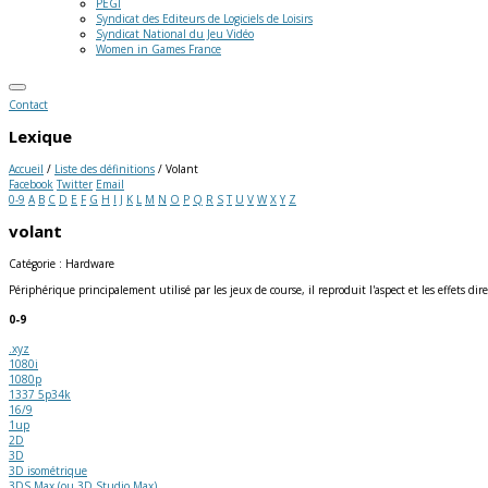
PEGI
Syndicat des Editeurs de Logiciels de Loisirs
Syndicat National du Jeu Vidéo
Women in Games France
Contact
Lexique
Accueil
/
Liste des définitions
/
Volant
Facebook
Twitter
Email
0-9
A
B
C
D
E
F
G
H
I
J
K
L
M
N
O
P
Q
R
S
T
U
V
W
X
Y
Z
volant
Catégorie : Hardware
Périphérique principalement utilisé par les jeux de course, il reproduit l'aspect et les effets di
0-9
.xyz
1080i
1080p
1337 5p34k
16/9
1up
2D
3D
3D isométrique
3DS Max (ou 3D Studio Max)