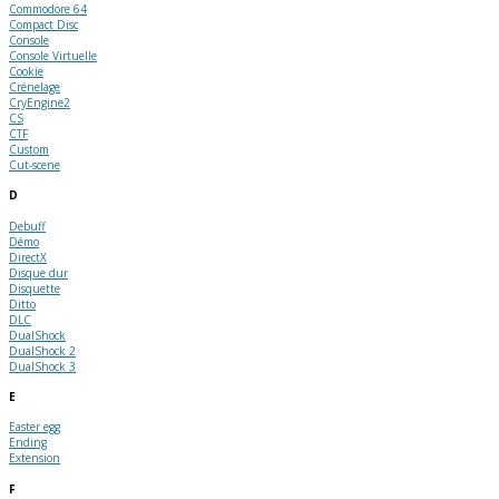
Commodore 64
Compact Disc
Console
Console Virtuelle
Cookie
Crénelage
CryEngine2
CS
CTF
Custom
Cut-scene
D
Debuff
Démo
DirectX
Disque dur
Disquette
Ditto
DLC
DualShock
DualShock 2
DualShock 3
E
Easter egg
Ending
Extension
F