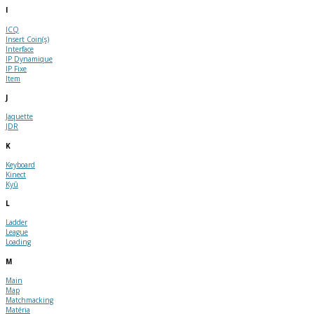
I
ICQ
Insert Coin(s)
Interface
IP Dynamique
IP Fixe
Item
J
Jaquette
JDR
K
Keyboard
Kinect
Kyû
L
Ladder
League
Loading
M
Main
Map
Matchmacking
Matéria