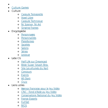
Culture Games
Culture
Capsule Temporelle
Voxel Libre
Capsule Technique
Ni Science, Ni Art
Singing Frames
Encyclopédie
Personnages
Personnalités
Plateformes
Sociétés
Salons
Séries
Lexique
Labo
CG
Half Life sur Dreamcast
Bible Super Smash Bros.
Site Les allumés du Kart
Concours
Events
All-Stars
Quiz
Liens
utiles
Agence Française pour le Jeu Vidéo
CNC : Fond d'Aide au Jeu Vidéo
Conservatoire National du Jeu Vidéo
France Esports
FullSet
MO5