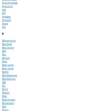
Anticrénelage
Antivirus
AoE
API
Arobase
Artwork
Assist
AVI
B
Background
Backstab
Bad dump
BAF
Ban
Banish
Bard
Base camp
Base ramp
Battle
Battleground
Battlegroup
BBL
BG
BIOS
Blaster
Blob
Blockbuster
Bluescreen
Bolt
Bomb