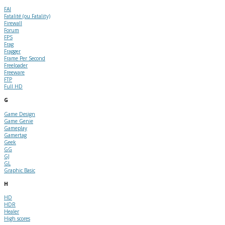
FAI
Fatalité (ou Fatality)
Firewall
Forum
FPS
Frag
Fragger
Frame Per Second
Freeloader
Freeware
FTP
Full HD
G
Game Design
Game Genie
Gameplay
Gamertag
Geek
GG
GJ
GL
Graphic Basic
H
HD
HDR
Healer
High scores