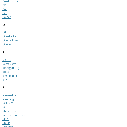
PunkBuster
PV
Pve
PvP
Pwned
Q
QTE
Quadritto
Quake-Like
Quête
R
R.O.B.
Ressources
Rétrogaming
Roster
RPG Maker
RTS
S
Screenshot
Scrolling
SCUMM
SGI
Shoshinkai
Simulation de vie
Skin
SMTP
Snaking