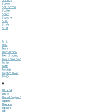
Spawn
Split Screen
Spoiler
Sprite
Spyware
SSBB
Strafe
Stuff
T
Tank
TDM
Team
Third-Person
Toon-Shading
Total Conversion
Trailer
Tritto
Trophée
Trophée FNAC
TVHD
U
Ultra 64
Unité
Unreal Engine 3
Update
Upgrade
Upkeep
URL