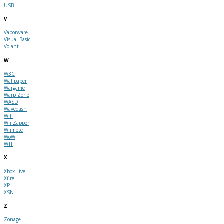
USB
V
Vaporware
Visual Basic
Volant
W
W3C
Wallpaper
Wargame
Warp Zone
WASD
Wavedash
Wifi
Wii Zapper
Wiimote
WoW
WTF
X
Xbox Live
Xfire
XP
XSN
Z
Zonage