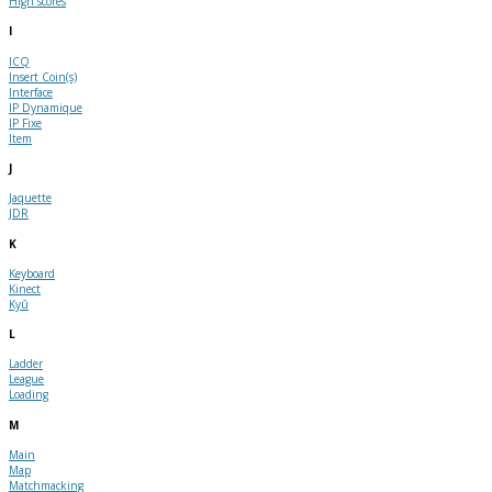
High scores
I
ICQ
Insert Coin(s)
Interface
IP Dynamique
IP Fixe
Item
J
Jaquette
JDR
K
Keyboard
Kinect
Kyû
L
Ladder
League
Loading
M
Main
Map
Matchmacking