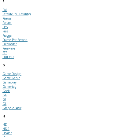
F
FAI
Fatalité (ou Fatality)
Firewall
Forum
FPS
Frag
Fragger
Frame Per Second
Freeloader
Freeware
FTP
Full HD
G
Game Design
Game Genie
Gameplay
Gamertag
Geek
GG
GJ
GL
Graphic Basic
H
HD
HDR
Healer