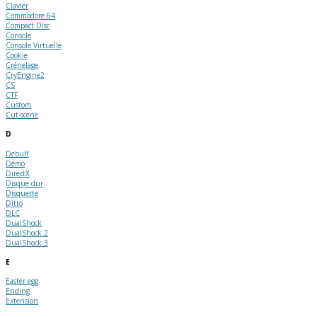
Clavier
Commodore 64
Compact Disc
Console
Console Virtuelle
Cookie
Crénelage
CryEngine2
CS
CTF
Custom
Cut-scene
D
Debuff
Démo
DirectX
Disque dur
Disquette
Ditto
DLC
DualShock
DualShock 2
DualShock 3
E
Easter egg
Ending
Extension