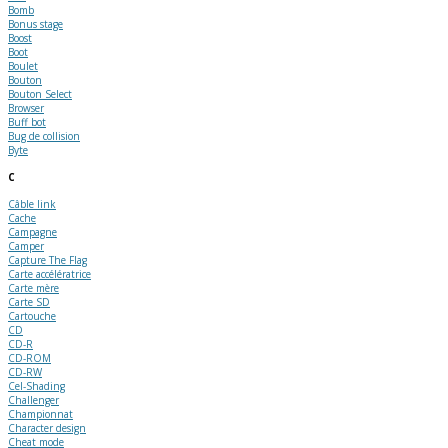
Bomb
Bonus stage
Boost
Boot
Boulet
Bouton
Bouton Select
Browser
Buff bot
Bug de collision
Byte
C
Câble link
Cache
Campagne
Camper
Capture The Flag
Carte accélératrice
Carte mère
Carte SD
Cartouche
CD
CD-R
CD-ROM
CD-RW
Cel-Shading
Challenger
Championnat
Character design
Cheat mode