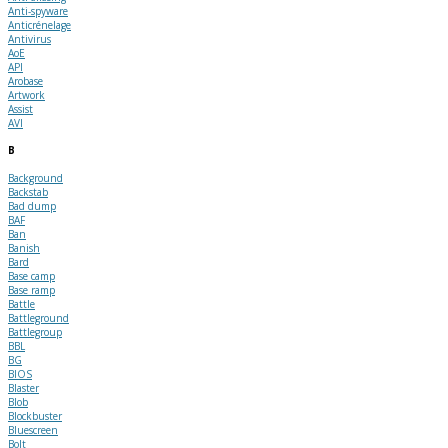
Anti-spyware
Anticrénelage
Antivirus
AoE
API
Arobase
Artwork
Assist
AVI
B
Background
Backstab
Bad dump
BAF
Ban
Banish
Bard
Base camp
Base ramp
Battle
Battleground
Battlegroup
BBL
BG
BIOS
Blaster
Blob
Blockbuster
Bluescreen
Bolt