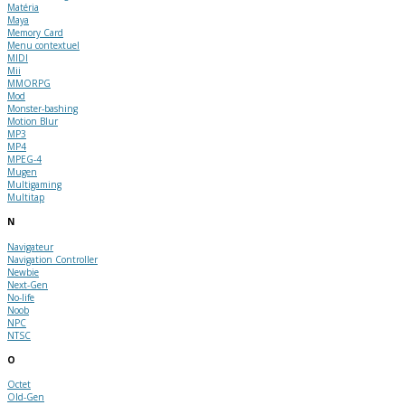
Matéria
Maya
Memory Card
Menu contextuel
MIDI
Mii
MMORPG
Mod
Monster-bashing
Motion Blur
MP3
MP4
MPEG-4
Mugen
Multigaming
Multitap
N
Navigateur
Navigation Controller
Newbie
Next-Gen
No-life
Noob
NPC
NTSC
O
Octet
Old-Gen