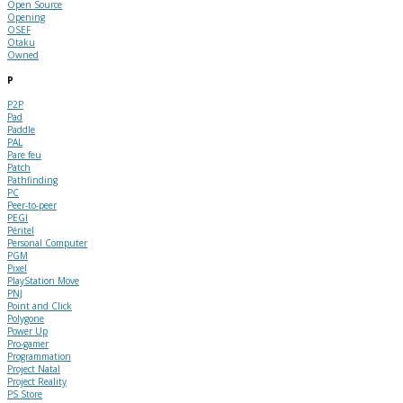
Open Source
Opening
OSEF
Otaku
Owned
P
P2P
Pad
Paddle
PAL
Pare feu
Patch
Pathfinding
PC
Peer-to-peer
PEGI
Péritel
Personal Computer
PGM
Pixel
PlayStation Move
PNJ
Point and Click
Polygone
Power Up
Pro-gamer
Programmation
Project Natal
Project Reality
PS Store