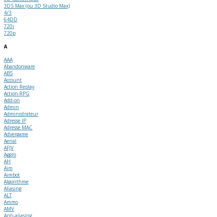
3DS Max (ou 3D Studio Max)
4/3
64DD
720i
720p
A
AAA
Abandonware
ABS
Account
Action Replay
Action-RPG
Add-on
Admin
Administrateur
Adresse IP
Adresse MAC
Advergame
Aerial
AFJV
Aggro
AH
Aim
Aimbot
Algorithme
Aliasing
ALT
Ammo
AMV
Anti-aliasing