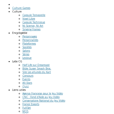
Culture Games
Culture
Capsule Temporelle
Voxel Libre
Capsule Technique
Ni Science, Ni Art
Singing Frames
Encyclopédie
Personnages
Personnalités
Plateformes
Sociétés
Salons
Séries
Lexique
Labo
CG
Half Life sur Dreamcast
Bible Super Smash Bros.
Site Les allumés du Kart
Concours
Events
All-Stars
Quiz
Liens
utiles
Agence Française pour le Jeu Vidéo
CNC : Fond d'Aide au Jeu Vidéo
Conservatoire National du Jeu Vidéo
France Esports
FullSet
MO5