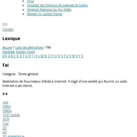
PEGI
Syndicat des Editeurs de Logiciels de Loisirs
Syndicat National du Jeu Vidéo
Women in Games France
Contact
Lexique
Accueil
/
Liste des définitions
/
FAI
Facebook
Twitter
Email
0-9
A
B
C
D
E
F
G
H
I
J
K
L
M
N
O
P
Q
R
S
T
U
V
W
X
Y
Z
fai
Catégorie : Terme général
Abréviation de Fournisseur d'Accès à Internet. Il s'agit d'une société qui fournit un accès
Internet à ses clients.
0-9
.xyz
1080i
1080p
1337 5p34k
16/9
1up
2D
3D
3D isométrique