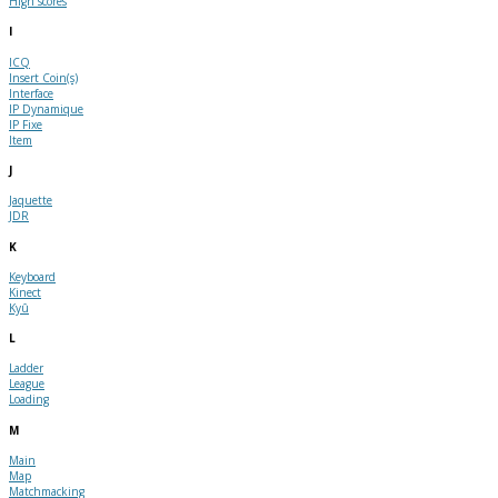
High scores
I
ICQ
Insert Coin(s)
Interface
IP Dynamique
IP Fixe
Item
J
Jaquette
JDR
K
Keyboard
Kinect
Kyû
L
Ladder
League
Loading
M
Main
Map
Matchmacking