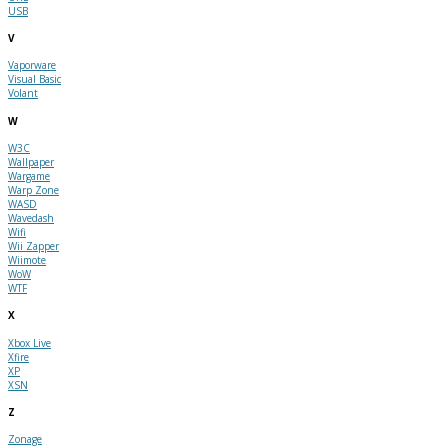
USB
V
Vaporware
Visual Basic
Volant
W
W3C
Wallpaper
Wargame
Warp Zone
WASD
Wavedash
Wifi
Wii Zapper
Wiimote
WoW
WTF
X
Xbox Live
Xfire
XP
XSN
Z
Zonage