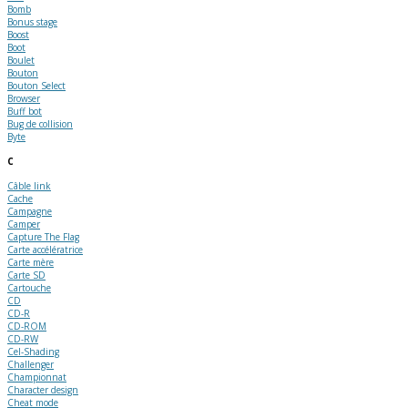
Bomb
Bonus stage
Boost
Boot
Boulet
Bouton
Bouton Select
Browser
Buff bot
Bug de collision
Byte
C
Câble link
Cache
Campagne
Camper
Capture The Flag
Carte accélératrice
Carte mère
Carte SD
Cartouche
CD
CD-R
CD-ROM
CD-RW
Cel-Shading
Challenger
Championnat
Character design
Cheat mode