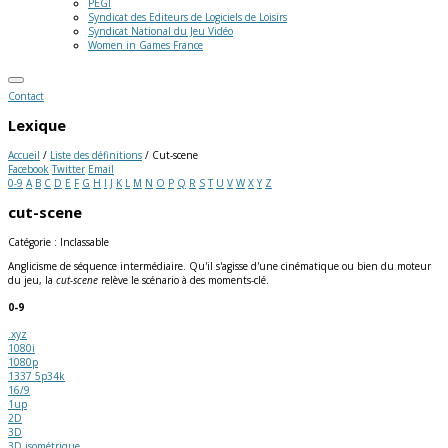
PEGI
Syndicat des Editeurs de Logiciels de Loisirs
Syndicat National du Jeu Vidéo
Women in Games France
Contact
Lexique
Accueil
/
Liste des définitions
/
Cut-scene
Facebook
Twitter
Email
0-9
A
B
C
D
E
F
G
H
I
J
K
L
M
N
O
P
Q
R
S
T
U
V
W
X
Y
Z
cut-scene
Catégorie : Inclassable
Anglicisme de séquence intermédiaire. Qu'il s'agisse d'une cinématique ou bien du moteur
du jeu, la
cut-scene
relève le scénario à des moments-clé.
0-9
.xyz
1080i
1080p
1337 5p34k
16/9
1up
2D
3D
3D isométrique