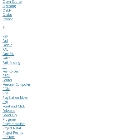
Open Source
Opening
OSEF
Otaku
Owned
P
P2P
Pad
Paddle
PAL
Pare feu
Patch
Pathfinding
PC
Peer-to-peer
PEGI
Péritel
Personal Computer
PGM
Pixel
PlayStation Move
PNJ
Point and Click
Polygone
Power Up
Pro-gamer
Programmation
Project Natal
Project Reality
PS Store