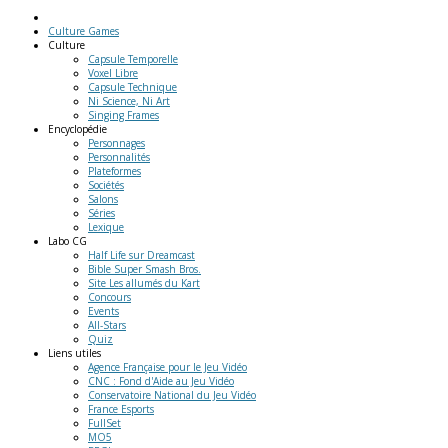
Culture Games
Culture
Capsule Temporelle
Voxel Libre
Capsule Technique
Ni Science, Ni Art
Singing Frames
Encyclopédie
Personnages
Personnalités
Plateformes
Sociétés
Salons
Séries
Lexique
Labo
CG
Half Life sur Dreamcast
Bible Super Smash Bros.
Site Les allumés du Kart
Concours
Events
All-Stars
Quiz
Liens
utiles
Agence Française pour le Jeu Vidéo
CNC : Fond d'Aide au Jeu Vidéo
Conservatoire National du Jeu Vidéo
France Esports
FullSet
MO5