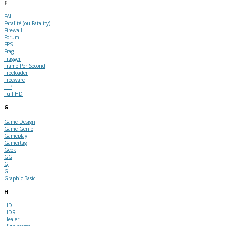
F
FAI
Fatalité (ou Fatality)
Firewall
Forum
FPS
Frag
Fragger
Frame Per Second
Freeloader
Freeware
FTP
Full HD
G
Game Design
Game Genie
Gameplay
Gamertag
Geek
GG
GJ
GL
Graphic Basic
H
HD
HDR
Healer