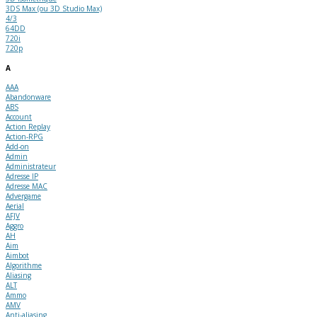
3DS Max (ou 3D Studio Max)
4/3
64DD
720i
720p
A
AAA
Abandonware
ABS
Account
Action Replay
Action-RPG
Add-on
Admin
Administrateur
Adresse IP
Adresse MAC
Advergame
Aerial
AFJV
Aggro
AH
Aim
Aimbot
Algorithme
Aliasing
ALT
Ammo
AMV
Anti-aliasing