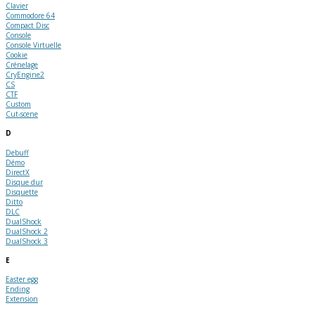
Clavier
Commodore 64
Compact Disc
Console
Console Virtuelle
Cookie
Crénelage
CryEngine2
CS
CTF
Custom
Cut-scene
D
Debuff
Démo
DirectX
Disque dur
Disquette
Ditto
DLC
DualShock
DualShock 2
DualShock 3
E
Easter egg
Ending
Extension