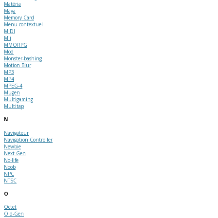
Matéria
Maya
Memory Card
Menu contextuel
MIDI
Mii
MMORPG
Mod
Monster-bashing
Motion Blur
MP3
MP4
MPEG-4
Mugen
Multigaming
Multitap
N
Navigateur
Navigation Controller
Newbie
Next-Gen
No-life
Noob
NPC
NTSC
O
Octet
Old-Gen