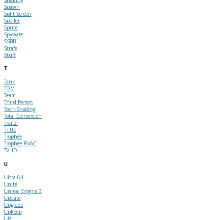
Spawn
Split Screen
Spoiler
Sprite
Spyware
SSBB
Strafe
Stuff
T
Tank
TDM
Team
Third-Person
Toon-Shading
Total Conversion
Trailer
Tritto
Trophée
Trophée FNAC
TVHD
U
Ultra 64
Unité
Unreal Engine 3
Update
Upgrade
Upkeep
URL