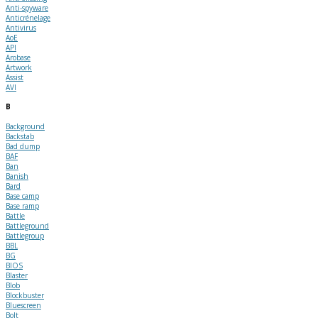
Anti-spyware
Anticrénelage
Antivirus
AoE
API
Arobase
Artwork
Assist
AVI
B
Background
Backstab
Bad dump
BAF
Ban
Banish
Bard
Base camp
Base ramp
Battle
Battleground
Battlegroup
BBL
BG
BIOS
Blaster
Blob
Blockbuster
Bluescreen
Bolt