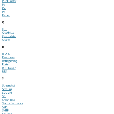
PunkBuster
PV
Pve
PvP
Pwned
Q
QTE
Quadritto
Quake-Like
Quête
R
R.O.B.
Ressources
Rétrogaming
Roster
RPG Maker
RTS
S
Screenshot
Scrolling
SCUMM
SGI
Shoshinkai
Simulation de vie
Skin
SMTP
Snaking