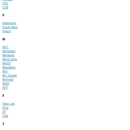
URL
USB
V
Vaporware
Visual Basic
Volant
W
W3C
Wallpaper
Wargame
Warp Zone
WASD
Wavedash
Wifi
Wii Zapper
Wiimote
WoW
WTF
X
Xbox Live
Xfire
XP
XSN
Z