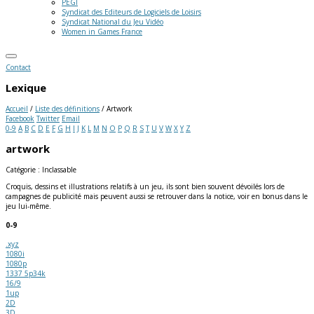
PEGI
Syndicat des Editeurs de Logiciels de Loisirs
Syndicat National du Jeu Vidéo
Women in Games France
Contact
Lexique
Accueil
/
Liste des définitions
/
Artwork
Facebook
Twitter
Email
0-9
A
B
C
D
E
F
G
H
I
J
K
L
M
N
O
P
Q
R
S
T
U
V
W
X
Y
Z
artwork
Catégorie : Inclassable
Croquis, dessins et illustrations relatifs à un jeu, ils sont bien souvent dévoilés lors de
campagnes de publicité mais peuvent aussi se retrouver dans la notice, voir en bonus dans le
jeu lui-même.
0-9
.xyz
1080i
1080p
1337 5p34k
16/9
1up
2D
3D