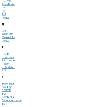
PS Store
PunkBuster
PV
Pve
PvP
Pwned
Q
QTE
Quadritto
Quake-Like
Quête
R
R.O.B.
Ressources
Rétrogaming
Roster
RPG Maker
RTS
S
Screenshot
Scrolling
SCUMM
SGI
Shoshinkai
Simulation de vie
Skin
SMTP