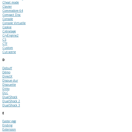
Cheat mode
Clavier
Commodore 64
Compact Disc
Console
Console Virtuelle
Cookie
Crénelage
CryEngine2
CS
CTF
Custom
Cut-scene
D
Debuff
Démo
DirectX
Disque dur
Disquette
Ditto
DLC
DualShock
DualShock 2
DualShock 3
E
Easter egg
Ending
Extension