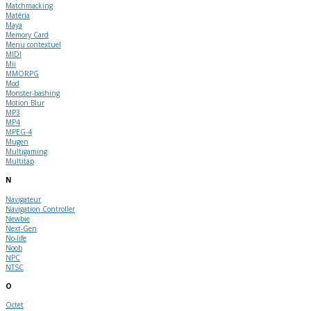
Matchmacking
Matéria
Maya
Memory Card
Menu contextuel
MIDI
Mii
MMORPG
Mod
Monster-bashing
Motion Blur
MP3
MP4
MPEG-4
Mugen
Multigaming
Multitap
N
Navigateur
Navigation Controller
Newbie
Next-Gen
No-life
Noob
NPC
NTSC
O
Octet