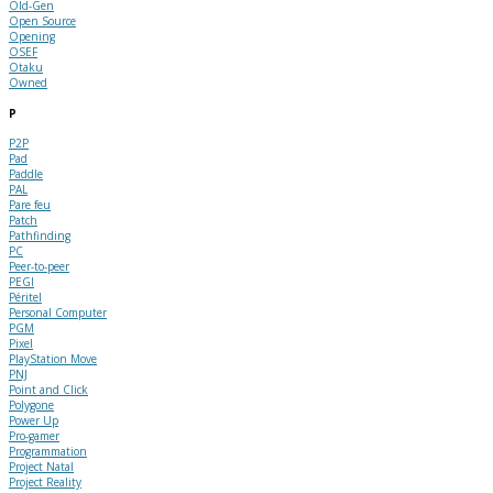
Old-Gen
Open Source
Opening
OSEF
Otaku
Owned
P
P2P
Pad
Paddle
PAL
Pare feu
Patch
Pathfinding
PC
Peer-to-peer
PEGI
Péritel
Personal Computer
PGM
Pixel
PlayStation Move
PNJ
Point and Click
Polygone
Power Up
Pro-gamer
Programmation
Project Natal
Project Reality