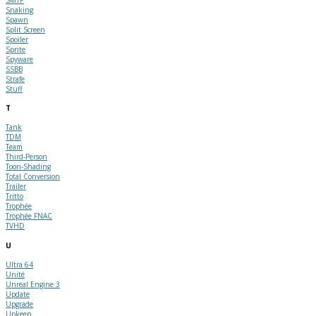
Snaking
Spawn
Split Screen
Spoiler
Sprite
Spyware
SSBB
Strafe
Stuff
T
Tank
TDM
Team
Third-Person
Toon-Shading
Total Conversion
Trailer
Tritto
Trophée
Trophée FNAC
TVHD
U
Ultra 64
Unité
Unreal Engine 3
Update
Upgrade
Upkeep