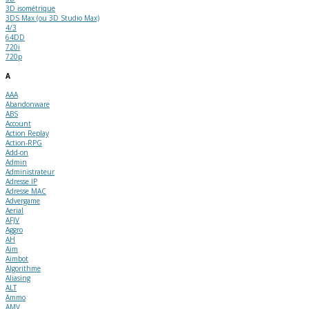
3D isométrique
3DS Max (ou 3D Studio Max)
4/3
64DD
720i
720p
A
AAA
Abandonware
ABS
Account
Action Replay
Action-RPG
Add-on
Admin
Administrateur
Adresse IP
Adresse MAC
Advergame
Aerial
AFJV
Aggro
AH
Aim
Aimbot
Algorithme
Aliasing
ALT
Ammo
AMV