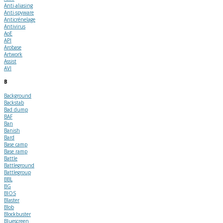
Anti-aliasing
Anti-spyware
Anticrénelage
Antivirus
AoE
API
Arobase
Artwork
Assist
AVI
B
Background
Backstab
Bad dump
BAF
Ban
Banish
Bard
Base camp
Base ramp
Battle
Battleground
Battlegroup
BBL
BG
BIOS
Blaster
Blob
Blockbuster
Bluescreen