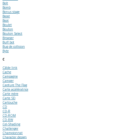
Bolt
Bomb
Bonus stage
Boost
Boot
Boulet
Bouton
Bouton Select
Browser
Buff bot
Bug de collision
Byte
C
Câble link
Cache
Campagne
Camper
Capture The Flag
Carte accélératrice
Carte mère
Carte SD
Cartouche
CD
CD-R
CD-ROM
CD-RW
Cel-Shading
Challenger
Championnat
Character design