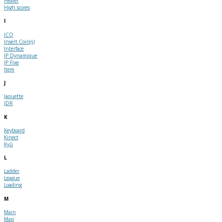
Healer
High scores
I
ICQ
Insert Coin(s)
Interface
IP Dynamique
IP Fixe
Item
J
Jaquette
JDR
K
Keyboard
Kinect
Kyû
L
Ladder
League
Loading
M
Main
Map