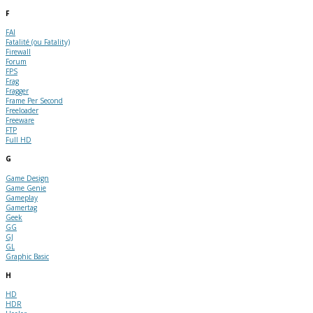
F
FAI
Fatalité (ou Fatality)
Firewall
Forum
FPS
Frag
Fragger
Frame Per Second
Freeloader
Freeware
FTP
Full HD
G
Game Design
Game Genie
Gameplay
Gamertag
Geek
GG
GJ
GL
Graphic Basic
H
HD
HDR