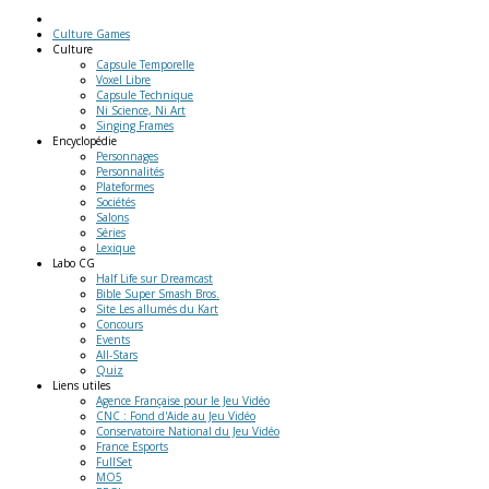
Culture Games
Culture
Capsule Temporelle
Voxel Libre
Capsule Technique
Ni Science, Ni Art
Singing Frames
Encyclopédie
Personnages
Personnalités
Plateformes
Sociétés
Salons
Séries
Lexique
Labo
CG
Half Life sur Dreamcast
Bible Super Smash Bros.
Site Les allumés du Kart
Concours
Events
All-Stars
Quiz
Liens
utiles
Agence Française pour le Jeu Vidéo
CNC : Fond d'Aide au Jeu Vidéo
Conservatoire National du Jeu Vidéo
France Esports
FullSet
MO5