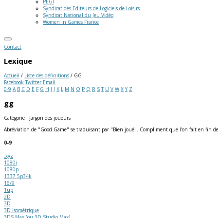
PEGI
Syndicat des Editeurs de Logiciels de Loisirs
Syndicat National du Jeu Vidéo
Women in Games France
Contact
Lexique
Accueil
/
Liste des définitions
/
GG
Facebook
Twitter
Email
0-9
A
B
C
D
E
F
G
H
I
J
K
L
M
N
O
P
Q
R
S
T
U
V
W
X
Y
Z
gg
Catégorie : Jargon des joueurs
Abréviation de "Good Game" se traduisant par "Bien joué". Compliment que l'on fait en fin de 
0-9
.xyz
1080i
1080p
1337 5p34k
16/9
1up
2D
3D
3D isométrique
3DS Max (ou 3D Studio Max)