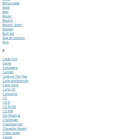
Bonus stage
Boost
Boot
Boulet
Bouton
Bouton Select
Browser
Buff bot
Bug de collision
Byte
C
Câble link
Cache
Campagne
Camper
Capture The Flag
Carte accélératrice
Carte mère
Carte SD
Cartouche
CD
CD-R
CD-ROM
CD-RW
Cel-Shading
Challenger
Championnat
Character design
Cheat mode
Clavier