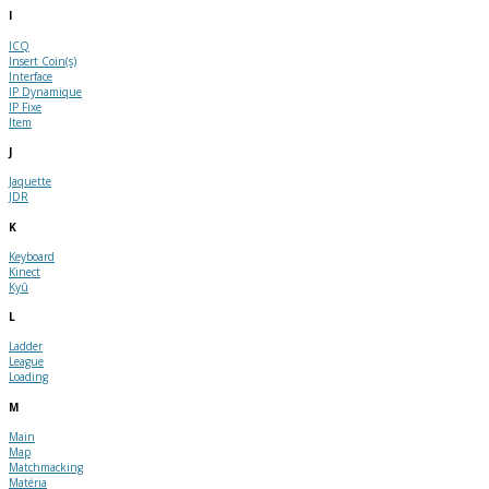
I
ICQ
Insert Coin(s)
Interface
IP Dynamique
IP Fixe
Item
J
Jaquette
JDR
K
Keyboard
Kinect
Kyû
L
Ladder
League
Loading
M
Main
Map
Matchmacking
Matéria