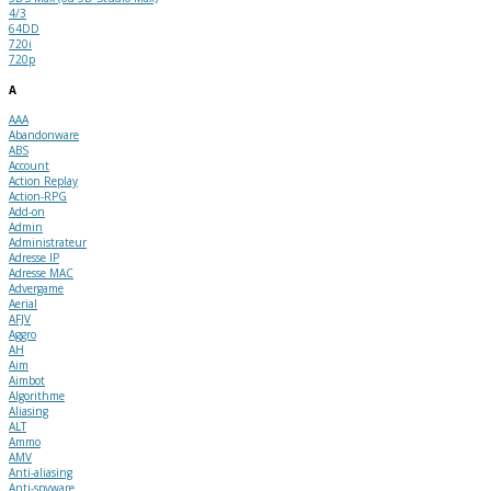
4/3
64DD
720i
720p
A
AAA
Abandonware
ABS
Account
Action Replay
Action-RPG
Add-on
Admin
Administrateur
Adresse IP
Adresse MAC
Advergame
Aerial
AFJV
Aggro
AH
Aim
Aimbot
Algorithme
Aliasing
ALT
Ammo
AMV
Anti-aliasing
Anti-spyware