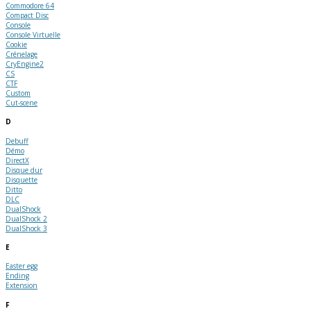
Commodore 64
Compact Disc
Console
Console Virtuelle
Cookie
Crénelage
CryEngine2
CS
CTF
Custom
Cut-scene
D
Debuff
Démo
DirectX
Disque dur
Disquette
Ditto
DLC
DualShock
DualShock 2
DualShock 3
E
Easter egg
Ending
Extension
F