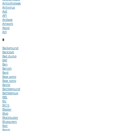
Anticrénelage
Antivirus
AoE
API
Arobase
Artwork
Assist
AVI
B
Background
Backstab
Bad dump
BAF
Ban
Banish
Bard
Base camp
Base ramp
Battle
Battleground
Battlegroup
BBL
BG
BIOS
Blaster
Blob
Blockbuster
Bluescreen
Bolt
Bomb