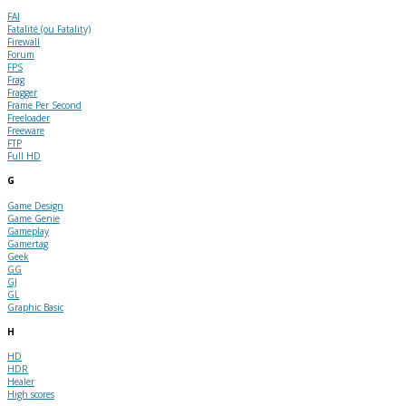
FAI
Fatalité (ou Fatality)
Firewall
Forum
FPS
Frag
Fragger
Frame Per Second
Freeloader
Freeware
FTP
Full HD
G
Game Design
Game Genie
Gameplay
Gamertag
Geek
GG
GJ
GL
Graphic Basic
H
HD
HDR
Healer
High scores