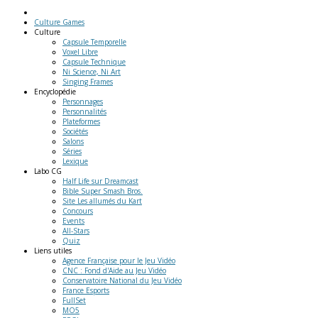
Culture Games
Culture
Capsule Temporelle
Voxel Libre
Capsule Technique
Ni Science, Ni Art
Singing Frames
Encyclopédie
Personnages
Personnalités
Plateformes
Sociétés
Salons
Séries
Lexique
Labo
CG
Half Life sur Dreamcast
Bible Super Smash Bros.
Site Les allumés du Kart
Concours
Events
All-Stars
Quiz
Liens
utiles
Agence Française pour le Jeu Vidéo
CNC : Fond d'Aide au Jeu Vidéo
Conservatoire National du Jeu Vidéo
France Esports
FullSet
MO5