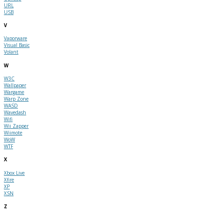
URL
USB
V
Vaporware
Visual Basic
Volant
W
W3C
Wallpaper
Wargame
Warp Zone
WASD
Wavedash
Wifi
Wii Zapper
Wiimote
WoW
WTF
X
Xbox Live
Xfire
XP
XSN
Z