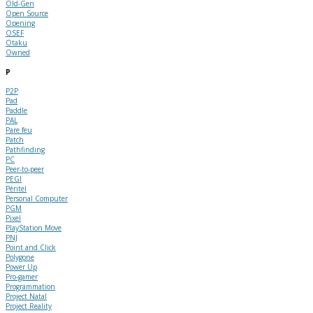
Old-Gen
Open Source
Opening
OSEF
Otaku
Owned
P
P2P
Pad
Paddle
PAL
Pare feu
Patch
Pathfinding
PC
Peer-to-peer
PEGI
Péritel
Personal Computer
PGM
Pixel
PlayStation Move
PNJ
Point and Click
Polygone
Power Up
Pro-gamer
Programmation
Project Natal
Project Reality