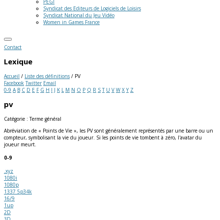
PEGI
Syndicat des Editeurs de Logiciels de Loisirs
Syndicat National du Jeu Vidéo
Women in Games France
Contact
Lexique
Accueil
/
Liste des définitions
/
PV
Facebook
Twitter
Email
0-9
A
B
C
D
E
F
G
H
I
J
K
L
M
N
O
P
Q
R
S
T
U
V
W
X
Y
Z
pv
Catégorie : Terme général
Abréviation de « Points de Vie », les PV sont généralement représentés par une barre ou un
compteur, symbolisant la vie du joueur. Si les points de vie tombent à zéro, l'avatar du
joueur meurt.
0-9
.xyz
1080i
1080p
1337 5p34k
16/9
1up
2D
3D