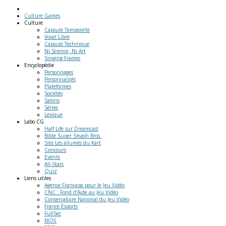
Culture Games
Culture
Capsule Temporelle
Voxel Libre
Capsule Technique
Ni Science, Ni Art
Singing Frames
Encyclopédie
Personnages
Personnalités
Plateformes
Sociétés
Salons
Séries
Lexique
Labo
CG
Half Life sur Dreamcast
Bible Super Smash Bros.
Site Les allumés du Kart
Concours
Events
All-Stars
Quiz
Liens
utiles
Agence Française pour le Jeu Vidéo
CNC : Fond d'Aide au Jeu Vidéo
Conservatoire National du Jeu Vidéo
France Esports
FullSet
MO5