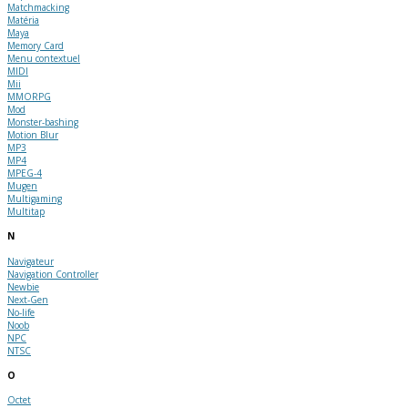
Matchmacking
Matéria
Maya
Memory Card
Menu contextuel
MIDI
Mii
MMORPG
Mod
Monster-bashing
Motion Blur
MP3
MP4
MPEG-4
Mugen
Multigaming
Multitap
N
Navigateur
Navigation Controller
Newbie
Next-Gen
No-life
Noob
NPC
NTSC
O
Octet