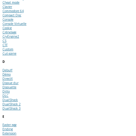
Cheat mode
Clavier
Commodore 64
Compact Disc
Console
Console Virtuelle
Cookie
Crénelage
CryEngine2
CS
CTF
Custom
Cut-scene
D
Debuff
Démo
DirectX
Disque dur
Disquette
Ditto
DLC
DualShock
DualShock 2
DualShock 3
E
Easter egg
Ending
Extension