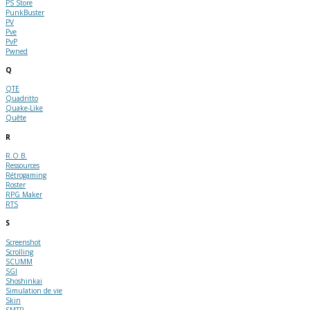
PS Store
PunkBuster
PV
Pve
PvP
Pwned
Q
QTE
Quadritto
Quake-Like
Quête
R
R.O.B.
Ressources
Rétrogaming
Roster
RPG Maker
RTS
S
Screenshot
Scrolling
SCUMM
SGI
Shoshinkai
Simulation de vie
Skin
SMTP