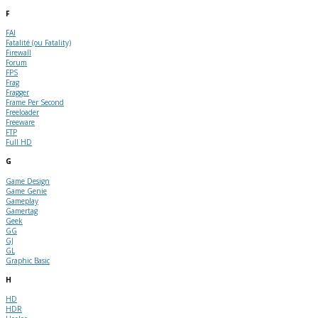
F
FAI
Fatalité (ou Fatality)
Firewall
Forum
FPS
Frag
Fragger
Frame Per Second
Freeloader
Freeware
FTP
Full HD
G
Game Design
Game Genie
Gameplay
Gamertag
Geek
GG
GJ
GL
Graphic Basic
H
HD
HDR