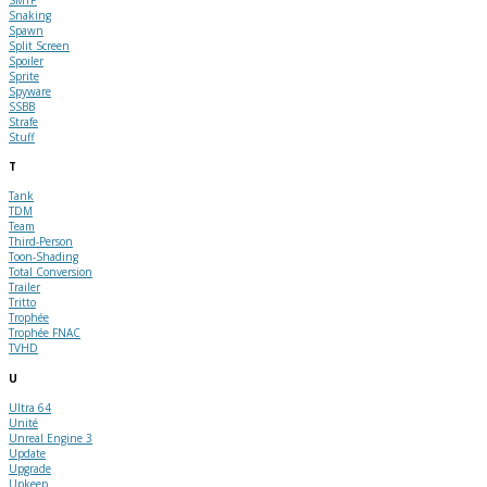
Snaking
Spawn
Split Screen
Spoiler
Sprite
Spyware
SSBB
Strafe
Stuff
T
Tank
TDM
Team
Third-Person
Toon-Shading
Total Conversion
Trailer
Tritto
Trophée
Trophée FNAC
TVHD
U
Ultra 64
Unité
Unreal Engine 3
Update
Upgrade
Upkeep