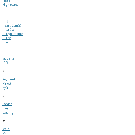
Healer
High scores
I
ICQ
Insert Coin(s)
Interface
IP Dynamique
IP Fixe
Item
J
Jaquette
JDR
K
Keyboard
Kinect
Kyû
L
Ladder
League
Loading
M
Main
Map