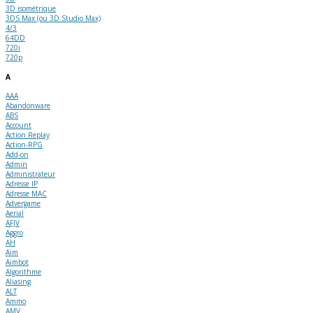
3D isométrique
3DS Max (ou 3D Studio Max)
4/3
64DD
720i
720p
A
AAA
Abandonware
ABS
Account
Action Replay
Action-RPG
Add-on
Admin
Administrateur
Adresse IP
Adresse MAC
Advergame
Aerial
AFJV
Aggro
AH
Aim
Aimbot
Algorithme
Aliasing
ALT
Ammo
AMV