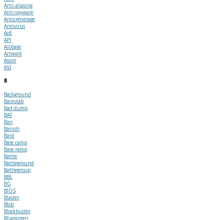
Anti-aliasing
Anti-spyware
Anticrénelage
Antivirus
AoE
API
Arobase
Artwork
Assist
AVI
B
Background
Backstab
Bad dump
BAF
Ban
Banish
Bard
Base camp
Base ramp
Battle
Battleground
Battlegroup
BBL
BG
BIOS
Blaster
Blob
Blockbuster
Bluescreen