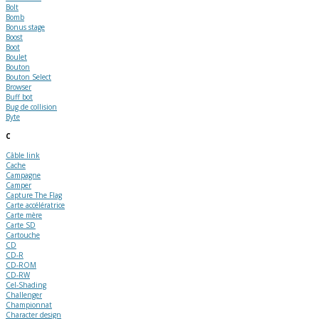
Bolt
Bomb
Bonus stage
Boost
Boot
Boulet
Bouton
Bouton Select
Browser
Buff bot
Bug de collision
Byte
C
Câble link
Cache
Campagne
Camper
Capture The Flag
Carte accélératrice
Carte mère
Carte SD
Cartouche
CD
CD-R
CD-ROM
CD-RW
Cel-Shading
Challenger
Championnat
Character design