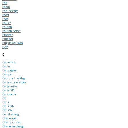
Bolt
Bomb
Bonus stage
Boost
Boot
Boulet
Bouton
Bouton Select
Browser
Buff bot
Bug de collision
Byte
C
Câble link
Cache
Campagne
Camper
Capture The Flag
Carte accélératrice
Carte mère
Carte SD
Cartouche
CD
CD-R
CD-ROM
CD-RW
Cel-Shading
Challenger
Championnat
Character design