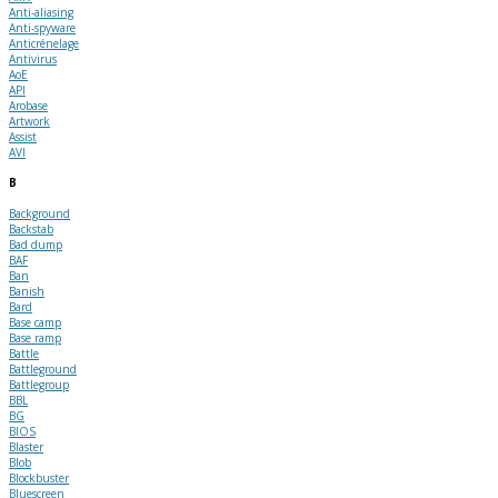
Anti-aliasing
Anti-spyware
Anticrénelage
Antivirus
AoE
API
Arobase
Artwork
Assist
AVI
B
Background
Backstab
Bad dump
BAF
Ban
Banish
Bard
Base camp
Base ramp
Battle
Battleground
Battlegroup
BBL
BG
BIOS
Blaster
Blob
Blockbuster
Bluescreen