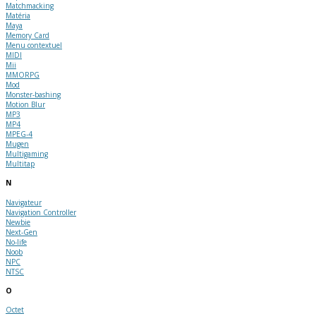
Matchmacking
Matéria
Maya
Memory Card
Menu contextuel
MIDI
Mii
MMORPG
Mod
Monster-bashing
Motion Blur
MP3
MP4
MPEG-4
Mugen
Multigaming
Multitap
N
Navigateur
Navigation Controller
Newbie
Next-Gen
No-life
Noob
NPC
NTSC
O
Octet