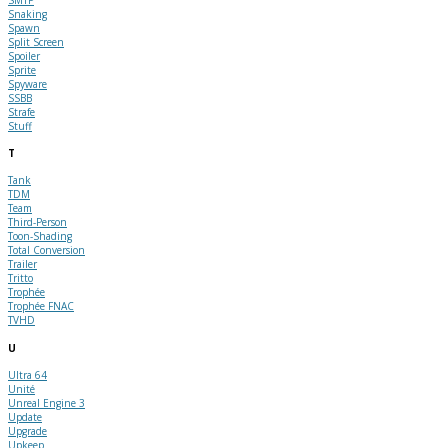
Snaking
Spawn
Split Screen
Spoiler
Sprite
Spyware
SSBB
Strafe
Stuff
T
Tank
TDM
Team
Third-Person
Toon-Shading
Total Conversion
Trailer
Tritto
Trophée
Trophée FNAC
TVHD
U
Ultra 64
Unité
Unreal Engine 3
Update
Upgrade
Upkeep