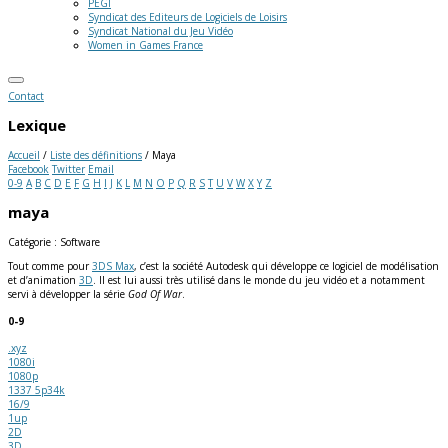
PEGI
Syndicat des Editeurs de Logiciels de Loisirs
Syndicat National du Jeu Vidéo
Women in Games France
Contact
Lexique
Accueil
/
Liste des définitions
/
Maya
Facebook
Twitter
Email
0-9
A
B
C
D
E
F
G
H
I
J
K
L
M
N
O
P
Q
R
S
T
U
V
W
X
Y
Z
maya
Catégorie : Software
Tout comme pour
3DS Max
, c’est la société Autodesk qui développe ce logiciel de modélisation
et d’animation
3D
. Il est lui aussi très utilisé dans le monde du jeu vidéo et a notamment
servi à développer la série
God Of War
.
0-9
.xyz
1080i
1080p
1337 5p34k
16/9
1up
2D
3D