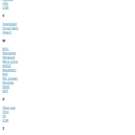
URL
USB
V
Vaporware
Visual Basic
Volant
W
W3C
Wallpaper
Wargame
Warp Zone
WASD
Wavedash
Wifi
Wii Zapper
Wiimote
WoW
WTF
X
Xbox Live
Xfire
XP
XSN
Z