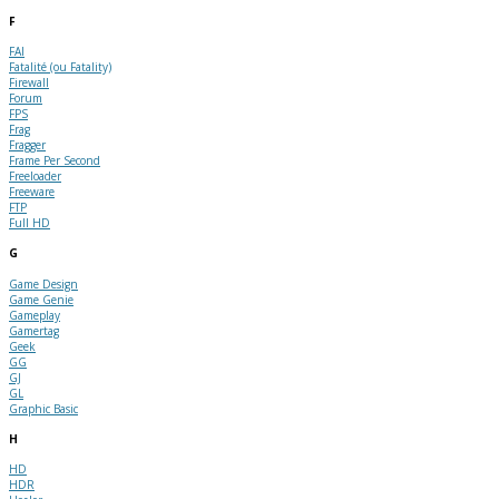
F
FAI
Fatalité (ou Fatality)
Firewall
Forum
FPS
Frag
Fragger
Frame Per Second
Freeloader
Freeware
FTP
Full HD
G
Game Design
Game Genie
Gameplay
Gamertag
Geek
GG
GJ
GL
Graphic Basic
H
HD
HDR