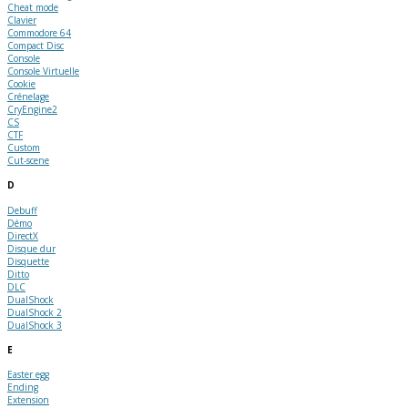
Cheat mode
Clavier
Commodore 64
Compact Disc
Console
Console Virtuelle
Cookie
Crénelage
CryEngine2
CS
CTF
Custom
Cut-scene
D
Debuff
Démo
DirectX
Disque dur
Disquette
Ditto
DLC
DualShock
DualShock 2
DualShock 3
E
Easter egg
Ending
Extension