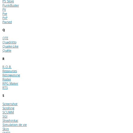
PS Store
PunkBuster
PV
Pve
PvP
Pwned
Q
QTE
Quadritto
Quake-Like
Quête
R
R.O.B.
Ressources
Rétrogaming
Roster
RPG Maker
RTS
S
Screenshot
Scrolling
SCUMM
SGI
Shoshinkai
Simulation de vie
Skin
SMTP