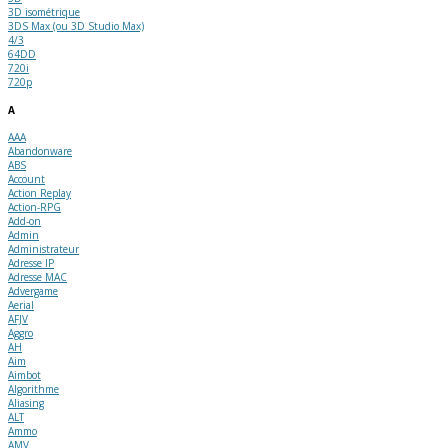
3D isométrique
3DS Max (ou 3D Studio Max)
4/3
64DD
720i
720p
A
AAA
Abandonware
ABS
Account
Action Replay
Action-RPG
Add-on
Admin
Administrateur
Adresse IP
Adresse MAC
Advergame
Aerial
AFJV
Aggro
AH
Aim
Aimbot
Algorithme
Aliasing
ALT
Ammo
AMV