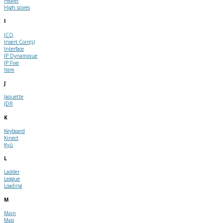
Healer
High scores
I
ICQ
Insert Coin(s)
Interface
IP Dynamique
IP Fixe
Item
J
Jaquette
JDR
K
Keyboard
Kinect
Kyû
L
Ladder
League
Loading
M
Main
Map