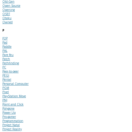
Old-Gen
Open Source
Opening
OSEF
Otaku
Owned
P
P2P
Pad
Paddle
PAL
Pare feu
Patch
Pathfinding
PC
Peer-to-peer
PEGI
Péritel
Personal Computer
PGM
Pixel
PlayStation Move
PNJ
Point and Click
Polygone
Power Up
Pro-gamer
Programmation
Project Natal
Project Reality