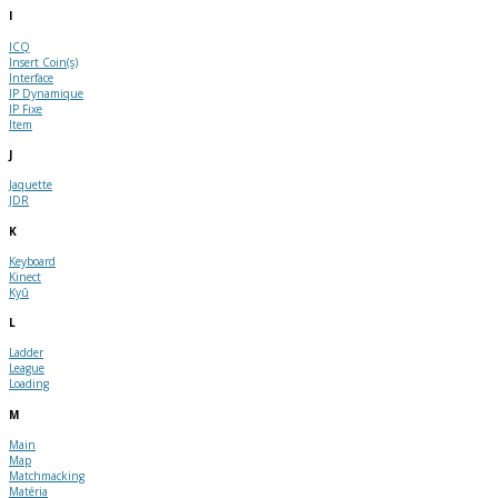
I
ICQ
Insert Coin(s)
Interface
IP Dynamique
IP Fixe
Item
J
Jaquette
JDR
K
Keyboard
Kinect
Kyû
L
Ladder
League
Loading
M
Main
Map
Matchmacking
Matéria