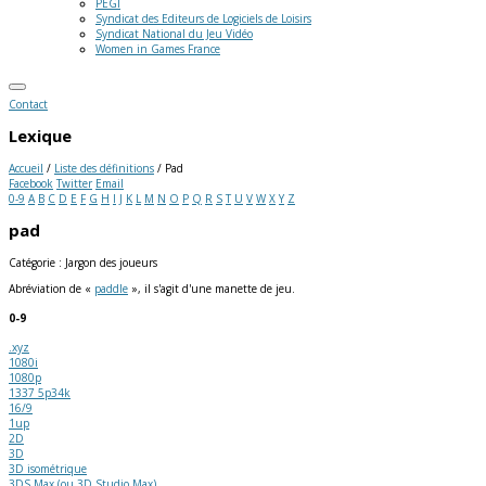
PEGI
Syndicat des Editeurs de Logiciels de Loisirs
Syndicat National du Jeu Vidéo
Women in Games France
Contact
Lexique
Accueil
/
Liste des définitions
/
Pad
Facebook
Twitter
Email
0-9
A
B
C
D
E
F
G
H
I
J
K
L
M
N
O
P
Q
R
S
T
U
V
W
X
Y
Z
pad
Catégorie : Jargon des joueurs
Abréviation de «
paddle
», il s'agit d'une manette de jeu.
0-9
.xyz
1080i
1080p
1337 5p34k
16/9
1up
2D
3D
3D isométrique
3DS Max (ou 3D Studio Max)