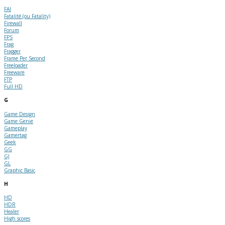
FAI
Fatalité (ou Fatality)
Firewall
Forum
FPS
Frag
Fragger
Frame Per Second
Freeloader
Freeware
FTP
Full HD
G
Game Design
Game Genie
Gameplay
Gamertag
Geek
GG
GJ
GL
Graphic Basic
H
HD
HDR
Healer
High scores