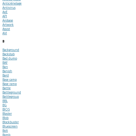
Anticrénelage
Antivirus
AoE
API
Arobase
Artwork
Assist
AVI
B
Background
Backstab
Bad dump
BAF
Ban
Banish
Bard
Base camp
Base ramp
Battle
Battleground
Battlegroup
BBL
BG
BIOS
Blaster
Blob
Blockbuster
Bluescreen
Bolt
Bomb