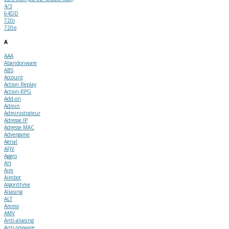
4/3
64DD
720i
720p
A
AAA
Abandonware
ABS
Account
Action Replay
Action-RPG
Add-on
Admin
Administrateur
Adresse IP
Adresse MAC
Advergame
Aerial
AFJV
Aggro
AH
Aim
Aimbot
Algorithme
Aliasing
ALT
Ammo
AMV
Anti-aliasing
Anti-spyware