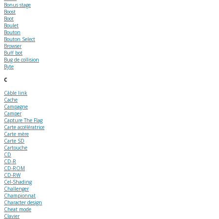
Bonus stage
Boost
Boot
Boulet
Bouton
Bouton Select
Browser
Buff bot
Bug de collision
Byte
C
Câble link
Cache
Campagne
Camper
Capture The Flag
Carte accélératrice
Carte mère
Carte SD
Cartouche
CD
CD-R
CD-ROM
CD-RW
Cel-Shading
Challenger
Championnat
Character design
Cheat mode
Clavier