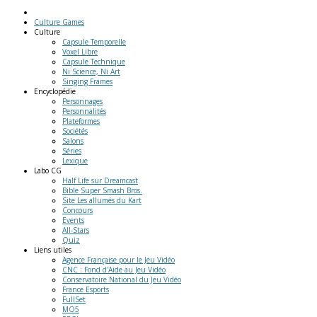
Culture Games
Culture
Capsule Temporelle
Voxel Libre
Capsule Technique
Ni Science, Ni Art
Singing Frames
Encyclopédie
Personnages
Personnalités
Plateformes
Sociétés
Salons
Séries
Lexique
Labo
CG
Half Life sur Dreamcast
Bible Super Smash Bros.
Site Les allumés du Kart
Concours
Events
All-Stars
Quiz
Liens
utiles
Agence Française pour le Jeu Vidéo
CNC : Fond d'Aide au Jeu Vidéo
Conservatoire National du Jeu Vidéo
France Esports
FullSet
MO5