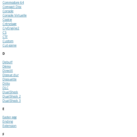
Commodore 64
Compact Disc
Console
Console Virtuelle
Cookie
Crénelage
CryEngine2
CS
CTF
Custom
Cut-scene
D
Debuff
Démo
DirectX
Disque dur
Disquette
Ditto
DLC
DualShock
DualShock 2
DualShock 3
E
Easter egg
Ending
Extension
F