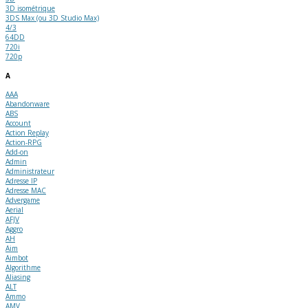
3D isométrique
3DS Max (ou 3D Studio Max)
4/3
64DD
720i
720p
A
AAA
Abandonware
ABS
Account
Action Replay
Action-RPG
Add-on
Admin
Administrateur
Adresse IP
Adresse MAC
Advergame
Aerial
AFJV
Aggro
AH
Aim
Aimbot
Algorithme
Aliasing
ALT
Ammo
AMV