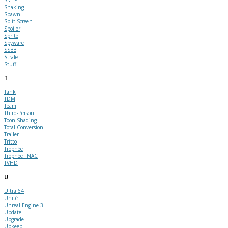
Snaking
Spawn
Split Screen
Spoiler
Sprite
Spyware
SSBB
Strafe
Stuff
T
Tank
TDM
Team
Third-Person
Toon-Shading
Total Conversion
Trailer
Tritto
Trophée
Trophée FNAC
TVHD
U
Ultra 64
Unité
Unreal Engine 3
Update
Upgrade
Upkeep