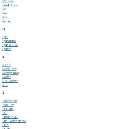
PS Store
PunkBuster
PV
Pve
PvP
Pwned
Q
QTE
Quadritto
Quake-Like
Quête
R
R.O.B.
Ressources
Rétrogaming
Roster
RPG Maker
RTS
S
Screenshot
Scrolling
SCUMM
SGI
Shoshinkai
Simulation de vie
Skin
SMTP