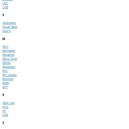
URL
USB
V
Vaporware
Visual Basic
Volant
W
W3C
Wallpaper
Wargame
Warp Zone
WASD
Wavedash
Wifi
Wii Zapper
Wiimote
WoW
WTF
X
Xbox Live
Xfire
XP
XSN
Z