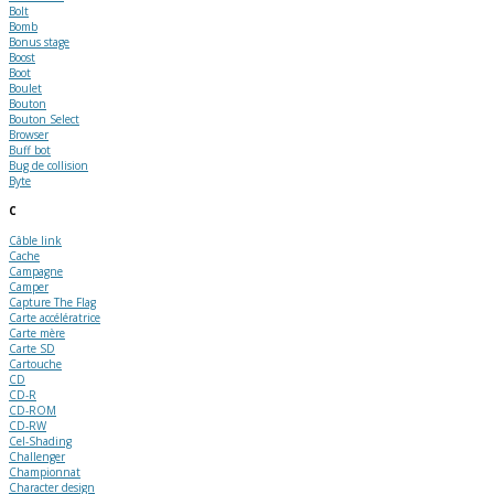
Bolt
Bomb
Bonus stage
Boost
Boot
Boulet
Bouton
Bouton Select
Browser
Buff bot
Bug de collision
Byte
C
Câble link
Cache
Campagne
Camper
Capture The Flag
Carte accélératrice
Carte mère
Carte SD
Cartouche
CD
CD-R
CD-ROM
CD-RW
Cel-Shading
Challenger
Championnat
Character design