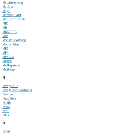
Matchmacking
Matéria
Maya
Memory Card
Menu contextuel
MIDI
Mii
MMORPG
Mod
Monster-bashing
Motion Blur
MP3
MP4
MPEG-4
Mugen
Multigaming
Multitap
N
Navigateur
Navigation Controller
Newbie
Next-Gen
No-life
Noob
NPC
NTSC
O
Octet