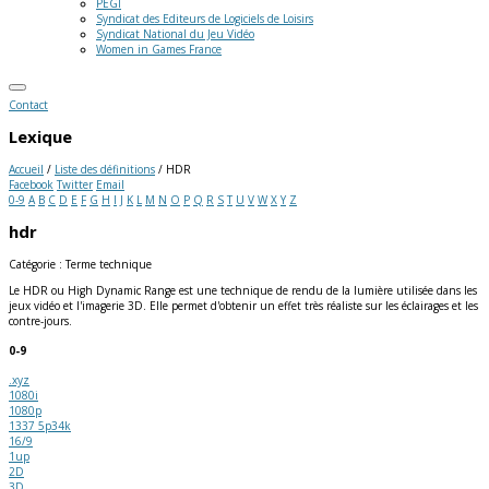
PEGI
Syndicat des Editeurs de Logiciels de Loisirs
Syndicat National du Jeu Vidéo
Women in Games France
Contact
Lexique
Accueil
/
Liste des définitions
/
HDR
Facebook
Twitter
Email
0-9
A
B
C
D
E
F
G
H
I
J
K
L
M
N
O
P
Q
R
S
T
U
V
W
X
Y
Z
hdr
Catégorie : Terme technique
Le HDR ou High Dynamic Range est une technique de rendu de la lumière utilisée dans les
jeux vidéo et l'imagerie 3D. Elle permet d'obtenir un effet très réaliste sur les éclairages et les
contre-jours.
0-9
.xyz
1080i
1080p
1337 5p34k
16/9
1up
2D
3D