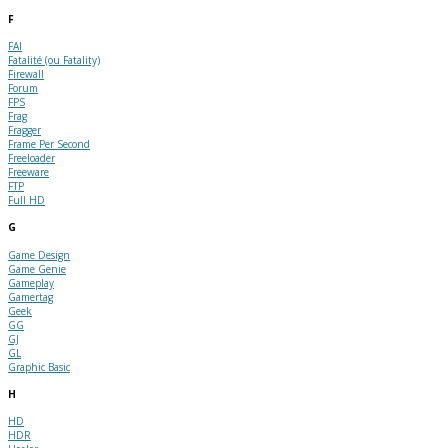
F
FAI
Fatalité (ou Fatality)
Firewall
Forum
FPS
Frag
Fragger
Frame Per Second
Freeloader
Freeware
FTP
Full HD
G
Game Design
Game Genie
Gameplay
Gamertag
Geek
GG
GJ
GL
Graphic Basic
H
HD
HDR