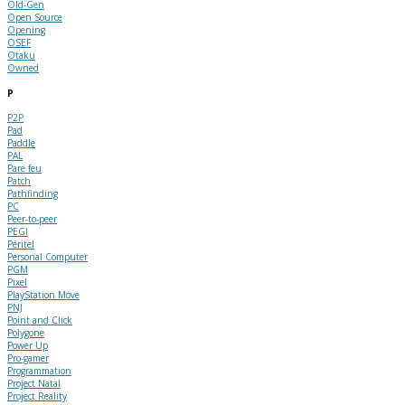
Old-Gen
Open Source
Opening
OSEF
Otaku
Owned
P
P2P
Pad
Paddle
PAL
Pare feu
Patch
Pathfinding
PC
Peer-to-peer
PEGI
Péritel
Personal Computer
PGM
Pixel
PlayStation Move
PNJ
Point and Click
Polygone
Power Up
Pro-gamer
Programmation
Project Natal
Project Reality