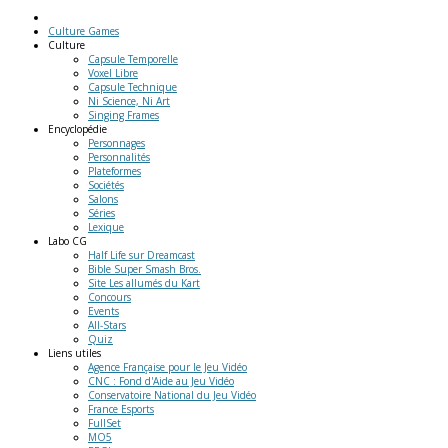
Culture Games
Culture
Capsule Temporelle
Voxel Libre
Capsule Technique
Ni Science, Ni Art
Singing Frames
Encyclopédie
Personnages
Personnalités
Plateformes
Sociétés
Salons
Séries
Lexique
Labo
CG
Half Life sur Dreamcast
Bible Super Smash Bros.
Site Les allumés du Kart
Concours
Events
All-Stars
Quiz
Liens
utiles
Agence Française pour le Jeu Vidéo
CNC : Fond d'Aide au Jeu Vidéo
Conservatoire National du Jeu Vidéo
France Esports
FullSet
MO5