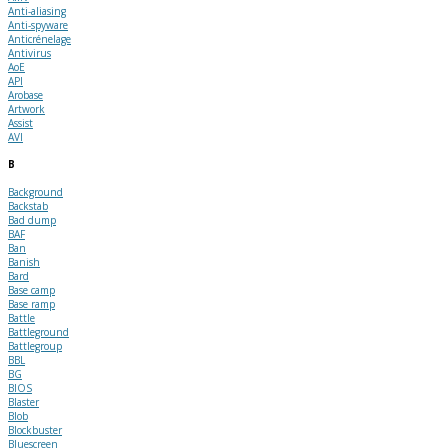
Anti-aliasing
Anti-spyware
Anticrénelage
Antivirus
AoE
API
Arobase
Artwork
Assist
AVI
B
Background
Backstab
Bad dump
BAF
Ban
Banish
Bard
Base camp
Base ramp
Battle
Battleground
Battlegroup
BBL
BG
BIOS
Blaster
Blob
Blockbuster
Bluescreen