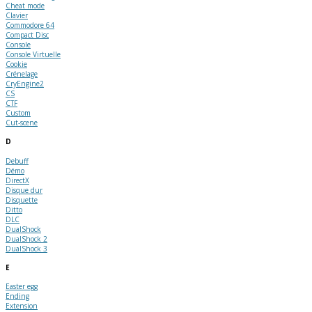
Cheat mode
Clavier
Commodore 64
Compact Disc
Console
Console Virtuelle
Cookie
Crénelage
CryEngine2
CS
CTF
Custom
Cut-scene
D
Debuff
Démo
DirectX
Disque dur
Disquette
Ditto
DLC
DualShock
DualShock 2
DualShock 3
E
Easter egg
Ending
Extension