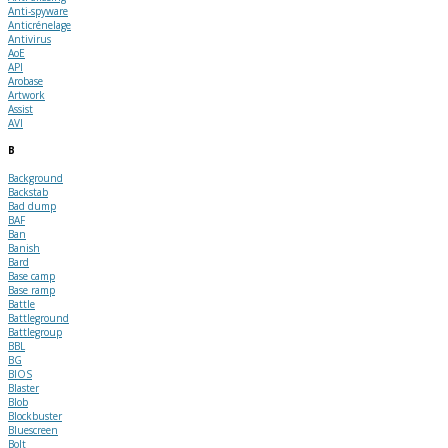
Anti-spyware
Anticrénelage
Antivirus
AoE
API
Arobase
Artwork
Assist
AVI
B
Background
Backstab
Bad dump
BAF
Ban
Banish
Bard
Base camp
Base ramp
Battle
Battleground
Battlegroup
BBL
BG
BIOS
Blaster
Blob
Blockbuster
Bluescreen
Bolt