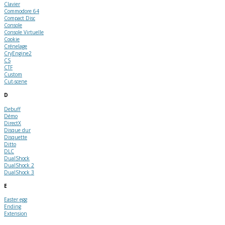
Clavier
Commodore 64
Compact Disc
Console
Console Virtuelle
Cookie
Crénelage
CryEngine2
CS
CTF
Custom
Cut-scene
D
Debuff
Démo
DirectX
Disque dur
Disquette
Ditto
DLC
DualShock
DualShock 2
DualShock 3
E
Easter egg
Ending
Extension