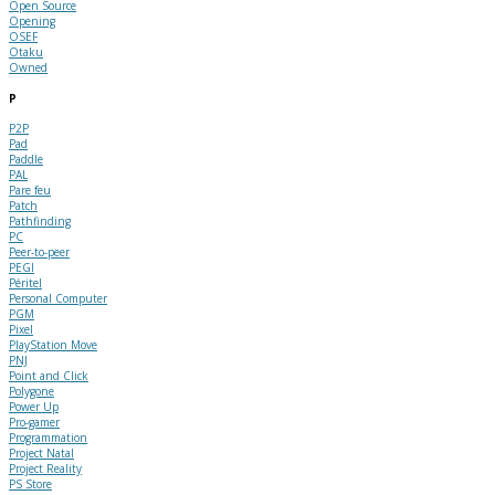
Open Source
Opening
OSEF
Otaku
Owned
P
P2P
Pad
Paddle
PAL
Pare feu
Patch
Pathfinding
PC
Peer-to-peer
PEGI
Péritel
Personal Computer
PGM
Pixel
PlayStation Move
PNJ
Point and Click
Polygone
Power Up
Pro-gamer
Programmation
Project Natal
Project Reality
PS Store