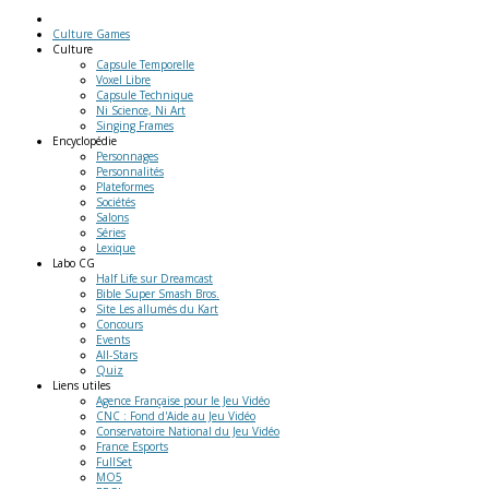
Culture Games
Culture
Capsule Temporelle
Voxel Libre
Capsule Technique
Ni Science, Ni Art
Singing Frames
Encyclopédie
Personnages
Personnalités
Plateformes
Sociétés
Salons
Séries
Lexique
Labo
CG
Half Life sur Dreamcast
Bible Super Smash Bros.
Site Les allumés du Kart
Concours
Events
All-Stars
Quiz
Liens
utiles
Agence Française pour le Jeu Vidéo
CNC : Fond d'Aide au Jeu Vidéo
Conservatoire National du Jeu Vidéo
France Esports
FullSet
MO5