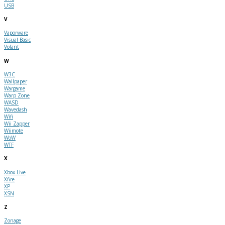
USB
V
Vaporware
Visual Basic
Volant
W
W3C
Wallpaper
Wargame
Warp Zone
WASD
Wavedash
Wifi
Wii Zapper
Wiimote
WoW
WTF
X
Xbox Live
Xfire
XP
XSN
Z
Zonage