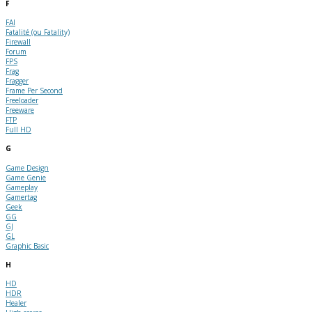
F
FAI
Fatalité (ou Fatality)
Firewall
Forum
FPS
Frag
Fragger
Frame Per Second
Freeloader
Freeware
FTP
Full HD
G
Game Design
Game Genie
Gameplay
Gamertag
Geek
GG
GJ
GL
Graphic Basic
H
HD
HDR
Healer