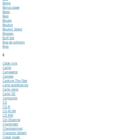
Bomb
Bonus stage
Boost
Boot
Boulet
Bouton
Bouton Select
Browser
Buff bot
Bug de collision
Byte
C
Câble link
Cache
Campagne
Camper
Capture The Flag
Carte accélératrice
Carte mère
Carte SD
Cartouche
CD
CD-R
CD-ROM
CD-RW
Cel-Shading
Challenger
Championnat
Character design
Cheat mode