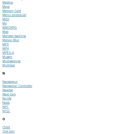
Matéria
Maya
Memory Card
Menu contextuel
MIDI
Mii
MMORPG
Mod
Monster-bashing
Motion Blur
MP3
MP4
MPEG-4
Mugen
Multigaming
Multitap
N
Navigateur
Navigation Controller
Newbie
Next-Gen
No-life
Noob
NPC
NTSC
O
Octet
Old-Gen