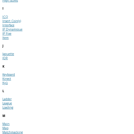
High scores
I
ICQ
Insert Coin(s)
Interface
IP Dynamique
IP Fixe
Item
J
Jaquette
JDR
K
Keyboard
Kinect
Kyû
L
Ladder
League
Loading
M
Main
Map
Matchmacking