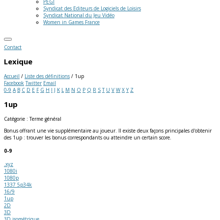
PEGI
Syndicat des Editeurs de Logiciels de Loisirs
Syndicat National du Jeu Vidéo
Women in Games France
Contact
Lexique
Accueil
/
Liste des définitions
/
1up
Facebook
Twitter
Email
0-9
A
B
C
D
E
F
G
H
I
J
K
L
M
N
O
P
Q
R
S
T
U
V
W
X
Y
Z
1up
Catégorie : Terme général
Bonus offrant une vie supplémentaire au joueur. Il existe deux façons principales d'obtenir
des 1up : trouver les bonus correspondants ou atteindre un certain score.
0-9
.xyz
1080i
1080p
1337 5p34k
16/9
1up
2D
3D
3D isométrique