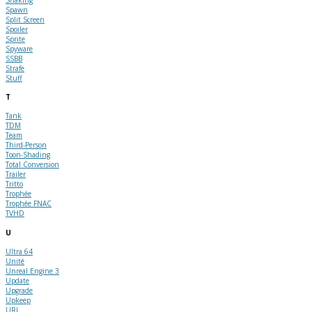
Spawn
Split Screen
Spoiler
Sprite
Spyware
SSBB
Strafe
Stuff
T
Tank
TDM
Team
Third-Person
Toon-Shading
Total Conversion
Trailer
Tritto
Trophée
Trophée FNAC
TVHD
U
Ultra 64
Unité
Unreal Engine 3
Update
Upgrade
Upkeep
URL