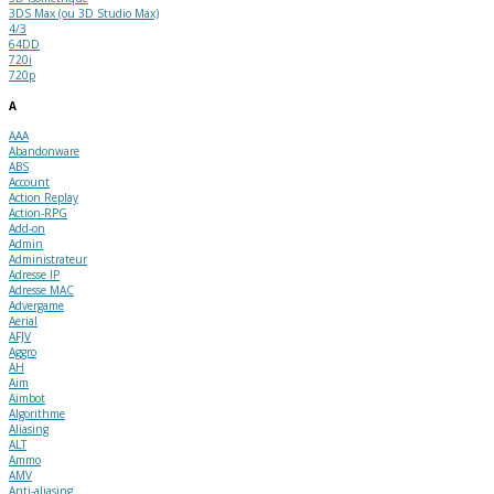
3DS Max (ou 3D Studio Max)
4/3
64DD
720i
720p
A
AAA
Abandonware
ABS
Account
Action Replay
Action-RPG
Add-on
Admin
Administrateur
Adresse IP
Adresse MAC
Advergame
Aerial
AFJV
Aggro
AH
Aim
Aimbot
Algorithme
Aliasing
ALT
Ammo
AMV
Anti-aliasing