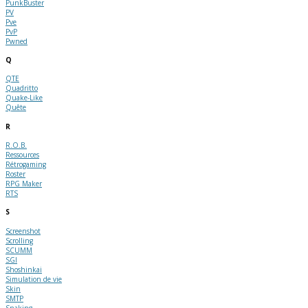
PunkBuster
PV
Pve
PvP
Pwned
Q
QTE
Quadritto
Quake-Like
Quête
R
R.O.B.
Ressources
Rétrogaming
Roster
RPG Maker
RTS
S
Screenshot
Scrolling
SCUMM
SGI
Shoshinkai
Simulation de vie
Skin
SMTP
Snaking