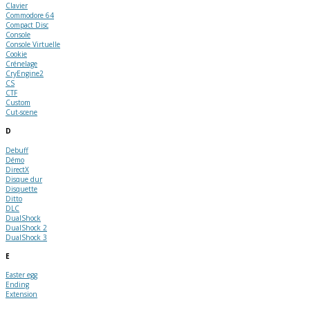
Clavier
Commodore 64
Compact Disc
Console
Console Virtuelle
Cookie
Crénelage
CryEngine2
CS
CTF
Custom
Cut-scene
D
Debuff
Démo
DirectX
Disque dur
Disquette
Ditto
DLC
DualShock
DualShock 2
DualShock 3
E
Easter egg
Ending
Extension