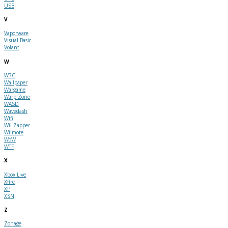
USB
V
Vaporware
Visual Basic
Volant
W
W3C
Wallpaper
Wargame
Warp Zone
WASD
Wavedash
Wifi
Wii Zapper
Wiimote
WoW
WTF
X
Xbox Live
Xfire
XP
XSN
Z
Zonage