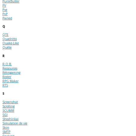
PunkBuster
PV
Pve
PvP
Pwned
Q
QTE
Quadritto
Quake-Like
Quête
R
R.O.B.
Ressources
Rétrogaming
Roster
RPG Maker
RTS
S
Screenshot
Scrolling
SCUMM
SGI
Shoshinkai
Simulation de vie
Skin
SMTP
Snaking