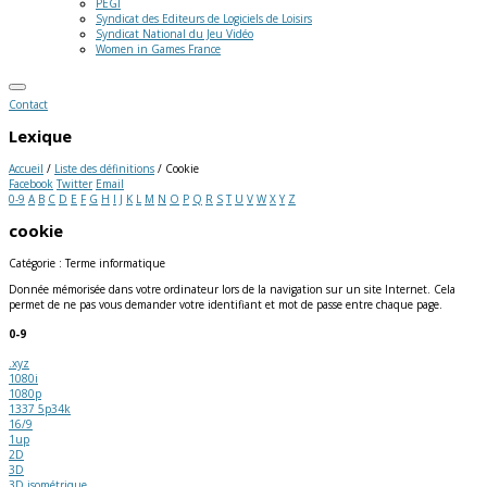
PEGI
Syndicat des Editeurs de Logiciels de Loisirs
Syndicat National du Jeu Vidéo
Women in Games France
Contact
Lexique
Accueil
/
Liste des définitions
/
Cookie
Facebook
Twitter
Email
0-9
A
B
C
D
E
F
G
H
I
J
K
L
M
N
O
P
Q
R
S
T
U
V
W
X
Y
Z
cookie
Catégorie : Terme informatique
Donnée mémorisée dans votre ordinateur lors de la navigation sur un site Internet. Cela
permet de ne pas vous demander votre identifiant et mot de passe entre chaque page.
0-9
.xyz
1080i
1080p
1337 5p34k
16/9
1up
2D
3D
3D isométrique