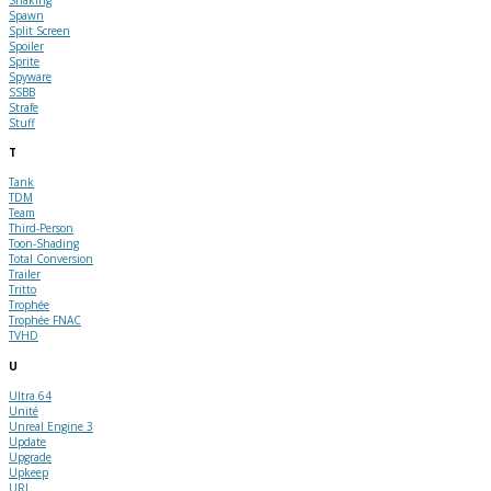
Spawn
Split Screen
Spoiler
Sprite
Spyware
SSBB
Strafe
Stuff
T
Tank
TDM
Team
Third-Person
Toon-Shading
Total Conversion
Trailer
Tritto
Trophée
Trophée FNAC
TVHD
U
Ultra 64
Unité
Unreal Engine 3
Update
Upgrade
Upkeep
URL