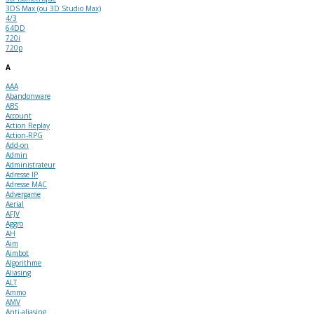
3DS Max (ou 3D Studio Max)
4/3
64DD
720i
720p
A
AAA
Abandonware
ABS
Account
Action Replay
Action-RPG
Add-on
Admin
Administrateur
Adresse IP
Adresse MAC
Advergame
Aerial
AFJV
Aggro
AH
Aim
Aimbot
Algorithme
Aliasing
ALT
Ammo
AMV
Anti-aliasing