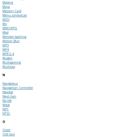
Matéria
Maya
Memory Card
Menu contextuel
MIDI
Mii
MMORPG
Mod
Monster-bashing
Motion Blur
MP3
MP4
MPEG-4
Mugen
Multigaming
Multitap
N
Navigateur
Navigation Controller
Newbie
Next-Gen
No-life
Noob
NPC
NTSC
O
Octet
Old-Gen