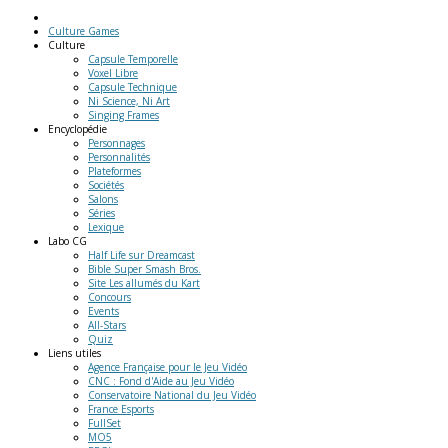
Culture Games
Culture
Capsule Temporelle
Voxel Libre
Capsule Technique
Ni Science, Ni Art
Singing Frames
Encyclopédie
Personnages
Personnalités
Plateformes
Sociétés
Salons
Séries
Lexique
Labo
CG
Half Life sur Dreamcast
Bible Super Smash Bros.
Site Les allumés du Kart
Concours
Events
All-Stars
Quiz
Liens
utiles
Agence Française pour le Jeu Vidéo
CNC : Fond d'Aide au Jeu Vidéo
Conservatoire National du Jeu Vidéo
France Esports
FullSet
MO5