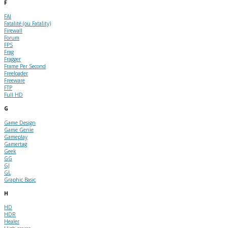
F
FAI
Fatalité (ou Fatality)
Firewall
Forum
FPS
Frag
Fragger
Frame Per Second
Freeloader
Freeware
FTP
Full HD
G
Game Design
Game Genie
Gameplay
Gamertag
Geek
GG
GJ
GL
Graphic Basic
H
HD
HDR
Healer