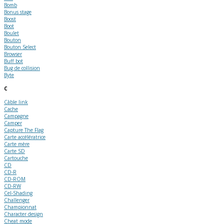
Bomb
Bonus stage
Boost
Boot
Boulet
Bouton
Bouton Select
Browser
Buff bot
Bug de collision
Byte
C
Câble link
Cache
Campagne
Camper
Capture The Flag
Carte accélératrice
Carte mère
Carte SD
Cartouche
CD
CD-R
CD-ROM
CD-RW
Cel-Shading
Challenger
Championnat
Character design
Cheat mode