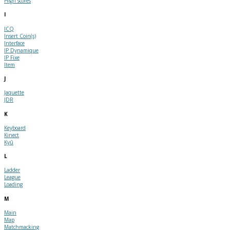
High scores
I
ICQ
Insert Coin(s)
Interface
IP Dynamique
IP Fixe
Item
J
Jaquette
JDR
K
Keyboard
Kinect
Kyû
L
Ladder
League
Loading
M
Main
Map
Matchmacking