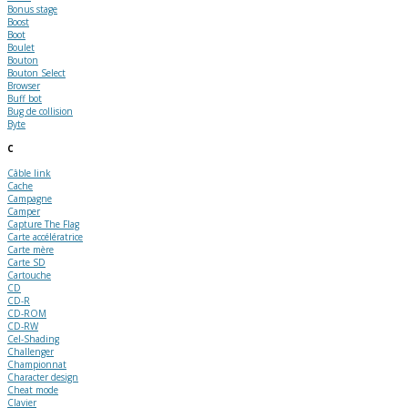
Bonus stage
Boost
Boot
Boulet
Bouton
Bouton Select
Browser
Buff bot
Bug de collision
Byte
C
Câble link
Cache
Campagne
Camper
Capture The Flag
Carte accélératrice
Carte mère
Carte SD
Cartouche
CD
CD-R
CD-ROM
CD-RW
Cel-Shading
Challenger
Championnat
Character design
Cheat mode
Clavier