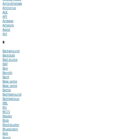
Anticrénelage
Antivirus
AoE
API
Arobase
Artwork
Assist
AVI
B
Background
Backstab
Bad dump
BAF
Ban
Banish
Bard
Base camp
Base ramp
Battle
Battleground
Battlegroup
BBL
BG
BIOS
Blaster
Blob
Blockbuster
Bluescreen
Bolt
Bomb