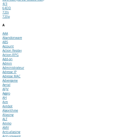
4/3
64DD
720i
720p
A
AAA
Abandonware
ABS
Account
Action Replay
Action-RPG
Add-on
Admin
Administrateur
Adresse IP
Adresse MAC
Advergame
Aerial
AFJV
Aggro
AH
Aim
Aimbot
Algorithme
Aliasing
ALT
Ammo
AMV
Anti-aliasing
Anti-spyware