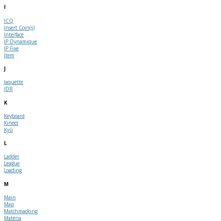
I
ICQ
Insert Coin(s)
Interface
IP Dynamique
IP Fixe
Item
J
Jaquette
JDR
K
Keyboard
Kinect
Kyû
L
Ladder
League
Loading
M
Main
Map
Matchmacking
Matéria