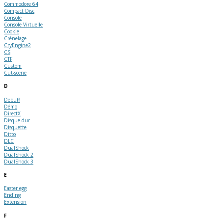
Commodore 64
Compact Disc
Console
Console Virtuelle
Cookie
Crénelage
CryEngine2
CS
CTF
Custom
Cut-scene
D
Debuff
Démo
DirectX
Disque dur
Disquette
Ditto
DLC
DualShock
DualShock 2
DualShock 3
E
Easter egg
Ending
Extension
F