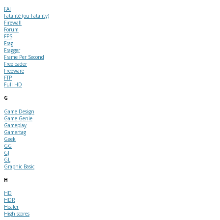
FAI
Fatalité (ou Fatality)
Firewall
Forum
FPS
Frag
Fragger
Frame Per Second
Freeloader
Freeware
FTP
Full HD
G
Game Design
Game Genie
Gameplay
Gamertag
Geek
GG
GJ
GL
Graphic Basic
H
HD
HDR
Healer
High scores