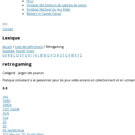
PEGI
Syndicat des Editeurs de Logiciels de Loisirs
Syndicat National du Jeu Vidéo
Women in Games France
Contact
Lexique
Accueil
/
Liste des définitions
/
Rétrogaming
Facebook
Twitter
Email
0-9
A
B
C
D
E
F
G
H
I
J
K
L
M
N
O
P
Q
R
S
T
U
V
W
X
Y
Z
retrogaming
Catégorie : Jargon des joueurs
Pratique consistant à se passionner pour les jeux vidéo anciens en collectionnant et en utilisan
0-9
.xyz
1080i
1080p
1337 5p34k
16/9
1up
2D
3D
3D isométrique
3DS Max (ou 3D Studio Max)