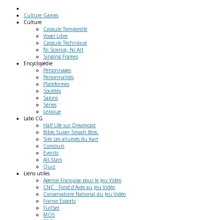
Culture Games
Culture
Capsule Temporelle
Voxel Libre
Capsule Technique
Ni Science, Ni Art
Singing Frames
Encyclopédie
Personnages
Personnalités
Plateformes
Sociétés
Salons
Séries
Lexique
Labo
CG
Half Life sur Dreamcast
Bible Super Smash Bros.
Site Les allumés du Kart
Concours
Events
All-Stars
Quiz
Liens
utiles
Agence Française pour le Jeu Vidéo
CNC : Fond d'Aide au Jeu Vidéo
Conservatoire National du Jeu Vidéo
France Esports
FullSet
MO5