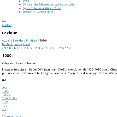
PEGI
Syndicat des Editeurs de Logiciels de Loisirs
Syndicat National du Jeu Vidéo
Women in Games France
Contact
Lexique
Accueil
/
Liste des définitions
/
1080i
Facebook
Twitter
Email
0-9
A
B
C
D
E
F
G
H
I
J
K
L
M
N
O
P
Q
R
S
T
U
V
W
X
Y
Z
1080i
Catégorie : Terme technique
Images entrelacées en Haute Définition (voir
HD
) d'une résolution de 1920*1080 pixels. Chaqu
puis un second balayage affiche les lignes impaires de l'image. Une demi-image est donc affiché
0-9
.xyz
1080i
1080p
1337 5p34k
16/9
1up
2D
3D
3D isométrique