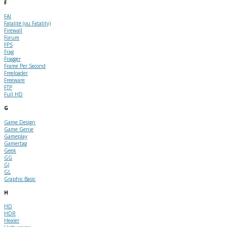
F
FAI
Fatalité (ou Fatality)
Firewall
Forum
FPS
Frag
Fragger
Frame Per Second
Freeloader
Freeware
FTP
Full HD
G
Game Design
Game Genie
Gameplay
Gamertag
Geek
GG
GJ
GL
Graphic Basic
H
HD
HDR
Healer