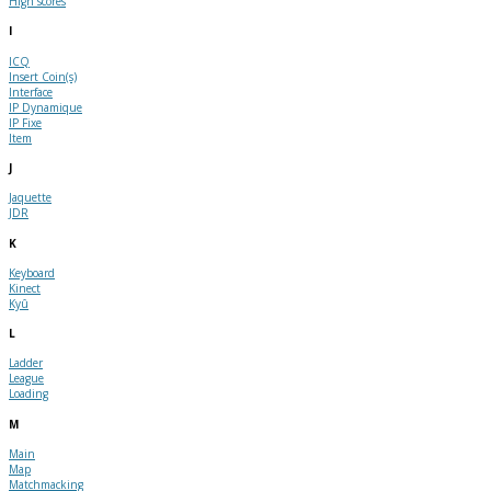
High scores
I
ICQ
Insert Coin(s)
Interface
IP Dynamique
IP Fixe
Item
J
Jaquette
JDR
K
Keyboard
Kinect
Kyû
L
Ladder
League
Loading
M
Main
Map
Matchmacking