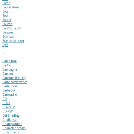
Bomb
Bonus stage
Boost
Boot
Boulet
Bouton
Bouton Select
Browser
Buff bot
Bug de collision
Byte
C
Câble link
Cache
Campagne
Camper
Capture The Flag
Carte accélératrice
Carte mère
Carte SD
Cartouche
CD
CD-R
CD-ROM
CD-RW
Cel-Shading
Challenger
Championnat
Character design
Cheat mode