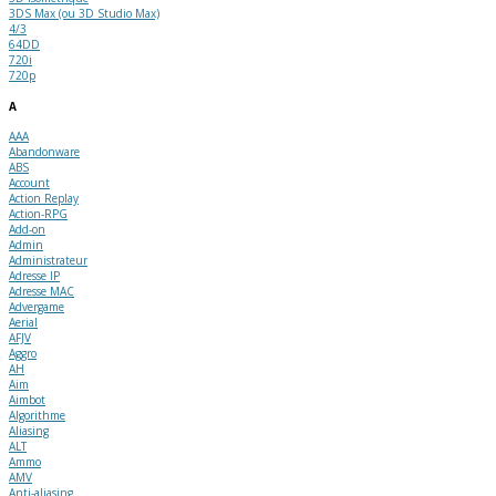
3DS Max (ou 3D Studio Max)
4/3
64DD
720i
720p
A
AAA
Abandonware
ABS
Account
Action Replay
Action-RPG
Add-on
Admin
Administrateur
Adresse IP
Adresse MAC
Advergame
Aerial
AFJV
Aggro
AH
Aim
Aimbot
Algorithme
Aliasing
ALT
Ammo
AMV
Anti-aliasing