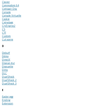
Clavier
Commodore 64
Compact Disc
Console
Console Virtuelle
Cookie
Crénelage
CryEngine2
CS
CTF
Custom
Cut-scene
D
Debuff
Démo
DirectX
Disque dur
Disquette
Ditto
DLC
DualShock
DualShock 2
DualShock 3
E
Easter egg
Ending
Extension