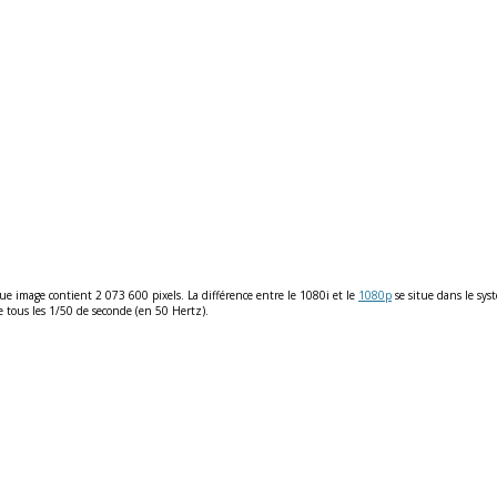
e image contient 2 073 600 pixels. La différence entre le 1080i et le
1080p
se situe dans le sys
e tous les 1/50 de seconde (en 50 Hertz).