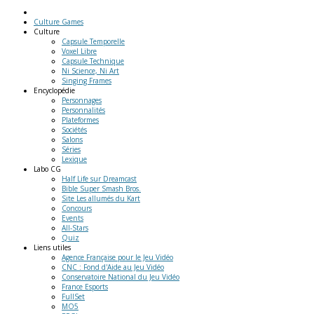
Culture Games
Culture
Capsule Temporelle
Voxel Libre
Capsule Technique
Ni Science, Ni Art
Singing Frames
Encyclopédie
Personnages
Personnalités
Plateformes
Sociétés
Salons
Séries
Lexique
Labo
CG
Half Life sur Dreamcast
Bible Super Smash Bros.
Site Les allumés du Kart
Concours
Events
All-Stars
Quiz
Liens
utiles
Agence Française pour le Jeu Vidéo
CNC : Fond d'Aide au Jeu Vidéo
Conservatoire National du Jeu Vidéo
France Esports
FullSet
MO5