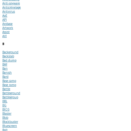
Anti-spyware
Anticrénelage
Antivirus
AoE
API
Arobase
Artwork
Assist
AVI
B
Background
Backstab
Bad dump
BAF
Ban
Banish
Bard
Base camp
Base ramp
Battle
Battleground
Battlegroup
BBL
BG
BIOS
Blaster
Blob
Blockbuster
Bluescreen
Bolt