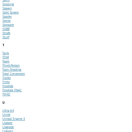
Snaking
Spawn
Split Screen
Spoiler
Sprite
Spyware
SSBB
Strafe
Stuff
T
Tank
TDM
Team
Third-Person
Toon-Shading
Total Conversion
Trailer
Tritto
Trophée
Trophée FNAC
TVHD
U
Ultra 64
Unité
Unreal Engine 3
Update
Upgrade
Upkeep