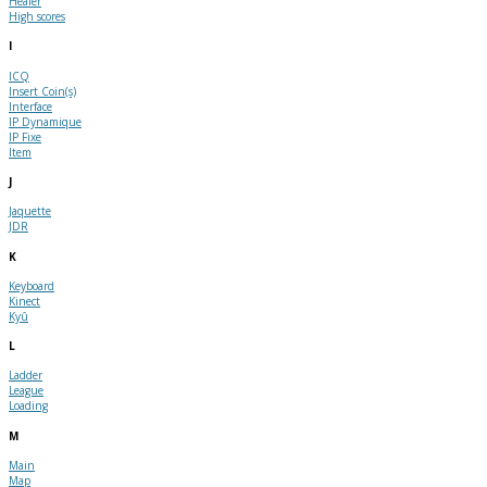
Healer
High scores
I
ICQ
Insert Coin(s)
Interface
IP Dynamique
IP Fixe
Item
J
Jaquette
JDR
K
Keyboard
Kinect
Kyû
L
Ladder
League
Loading
M
Main
Map