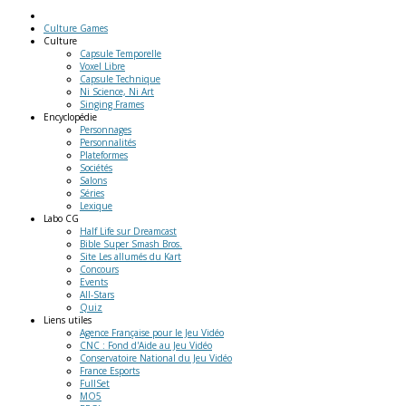
Culture Games
Culture
Capsule Temporelle
Voxel Libre
Capsule Technique
Ni Science, Ni Art
Singing Frames
Encyclopédie
Personnages
Personnalités
Plateformes
Sociétés
Salons
Séries
Lexique
Labo
CG
Half Life sur Dreamcast
Bible Super Smash Bros.
Site Les allumés du Kart
Concours
Events
All-Stars
Quiz
Liens
utiles
Agence Française pour le Jeu Vidéo
CNC : Fond d'Aide au Jeu Vidéo
Conservatoire National du Jeu Vidéo
France Esports
FullSet
MO5