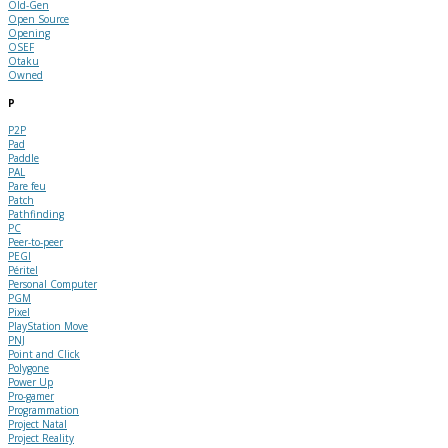
Old-Gen
Open Source
Opening
OSEF
Otaku
Owned
P
P2P
Pad
Paddle
PAL
Pare feu
Patch
Pathfinding
PC
Peer-to-peer
PEGI
Péritel
Personal Computer
PGM
Pixel
PlayStation Move
PNJ
Point and Click
Polygone
Power Up
Pro-gamer
Programmation
Project Natal
Project Reality