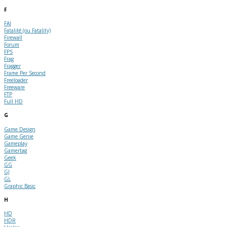
F
FAI
Fatalité (ou Fatality)
Firewall
Forum
FPS
Frag
Fragger
Frame Per Second
Freeloader
Freeware
FTP
Full HD
G
Game Design
Game Genie
Gameplay
Gamertag
Geek
GG
GJ
GL
Graphic Basic
H
HD
HDR