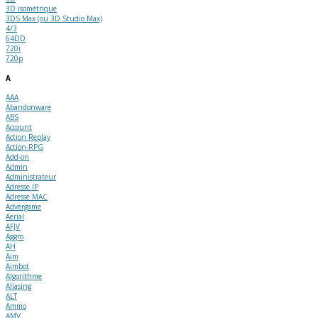
3D isométrique
3DS Max (ou 3D Studio Max)
4/3
64DD
720i
720p
A
AAA
Abandonware
ABS
Account
Action Replay
Action-RPG
Add-on
Admin
Administrateur
Adresse IP
Adresse MAC
Advergame
Aerial
AFJV
Aggro
AH
Aim
Aimbot
Algorithme
Aliasing
ALT
Ammo
AMV