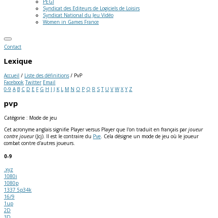
PEGI
Syndicat des Editeurs de Logiciels de Loisirs
Syndicat National du Jeu Vidéo
Women in Games France
Contact
Lexique
Accueil
/
Liste des définitions
/
PvP
Facebook
Twitter
Email
0-9
A
B
C
D
E
F
G
H
I
J
K
L
M
N
O
P
Q
R
S
T
U
V
W
X
Y
Z
pvp
Catégorie : Mode de jeu
Cet acronyme anglais signifie Player versus Player que l'on traduit en français par
joueur
contre joueur
(Jcj). Il est le contraire du
Pve
. Cela désigne un mode de jeu où le joueur
combat contre d'autres joueurs.
0-9
.xyz
1080i
1080p
1337 5p34k
16/9
1up
2D
3D