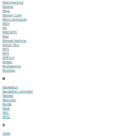
Matchmacking
Matéria
Maya
Memory Card
Menu contextuel
MIDI
Mii
MMORPG
Mod
Monster-bashing
Motion Blur
MP3
MP4
MPEG-4
Mugen
Multigaming
Multitap
N
Navigateur
Navigation Controller
Newbie
Next-Gen
No-life
Noob
NPC
NTSC
O
Octet