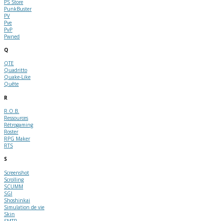
PS Store
PunkBuster
PV
Pve
PvP
Pwned
Q
QTE
Quadritto
Quake-Like
Quête
R
R.O.B.
Ressources
Rétrogaming
Roster
RPG Maker
RTS
S
Screenshot
Scrolling
SCUMM
SGI
Shoshinkai
Simulation de vie
Skin
SMTP