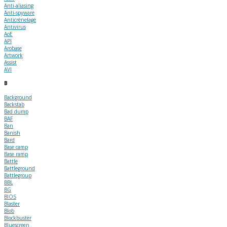
Anti-aliasing
Anti-spyware
Anticrénelage
Antivirus
AoE
API
Arobase
Artwork
Assist
AVI
B
Background
Backstab
Bad dump
BAF
Ban
Banish
Bard
Base camp
Base ramp
Battle
Battleground
Battlegroup
BBL
BG
BIOS
Blaster
Blob
Blockbuster
Bluescreen