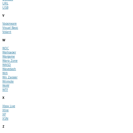
URL
USB
V
Vaporware
Visual Basic
Volant
W
W3C
Wallpaper
Wargame
Warp Zone
WASD
Wavedash
Wifi
Wii Zapper
Wiimote
WoW
WTF
X
Xbox Live
Xfire
XP
XSN
Z