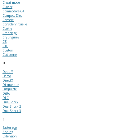
Cheat mode
Clavier
Commodore 64
Compact Disc
Console
Console Virtuelle
Cookie
Crénelage
CryEngine2
CS
CTF
Custom
Cut-scene
D
Debuff
Démo
DirectX
Disque dur
Disquette
Ditto
DLC
DualShock
DualShock 2
DualShock 3
E
Easter egg
Ending
Extension