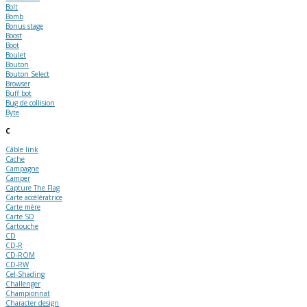
Bolt
Bomb
Bonus stage
Boost
Boot
Boulet
Bouton
Bouton Select
Browser
Buff bot
Bug de collision
Byte
C
Câble link
Cache
Campagne
Camper
Capture The Flag
Carte accélératrice
Carte mère
Carte SD
Cartouche
CD
CD-R
CD-ROM
CD-RW
Cel-Shading
Challenger
Championnat
Character design