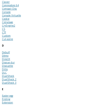
Clavier
Commodore 64
Compact Disc
Console
Console Virtuelle
Cookie
Crénelage
CryEngine2
CS
CTF
Custom
Cut-scene
D
Debuff
Démo
DirectX
Disque dur
Disquette
Ditto
DLC
DualShock
DualShock 2
DualShock 3
E
Easter egg
Ending
Extension