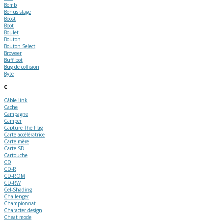
Bomb
Bonus stage
Boost
Boot
Boulet
Bouton
Bouton Select
Browser
Buff bot
Bug de collision
Byte
C
Câble link
Cache
Campagne
Camper
Capture The Flag
Carte accélératrice
Carte mère
Carte SD
Cartouche
CD
CD-R
CD-ROM
CD-RW
Cel-Shading
Challenger
Championnat
Character design
Cheat mode