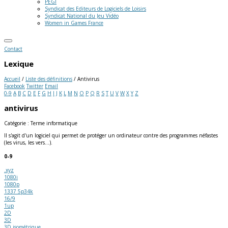
PEGI
Syndicat des Editeurs de Logiciels de Loisirs
Syndicat National du Jeu Vidéo
Women in Games France
Contact
Lexique
Accueil
/
Liste des définitions
/
Antivirus
Facebook
Twitter
Email
0-9
A
B
C
D
E
F
G
H
I
J
K
L
M
N
O
P
Q
R
S
T
U
V
W
X
Y
Z
antivirus
Catégorie : Terme informatique
Il s'agit d'un logiciel qui permet de protéger un ordinateur contre des programmes néfastes
(les virus, les vers...).
0-9
.xyz
1080i
1080p
1337 5p34k
16/9
1up
2D
3D
3D isométrique