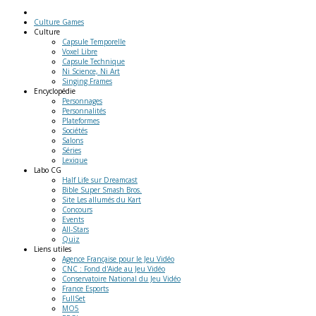
Culture Games
Culture
Capsule Temporelle
Voxel Libre
Capsule Technique
Ni Science, Ni Art
Singing Frames
Encyclopédie
Personnages
Personnalités
Plateformes
Sociétés
Salons
Séries
Lexique
Labo
CG
Half Life sur Dreamcast
Bible Super Smash Bros.
Site Les allumés du Kart
Concours
Events
All-Stars
Quiz
Liens
utiles
Agence Française pour le Jeu Vidéo
CNC : Fond d'Aide au Jeu Vidéo
Conservatoire National du Jeu Vidéo
France Esports
FullSet
MO5