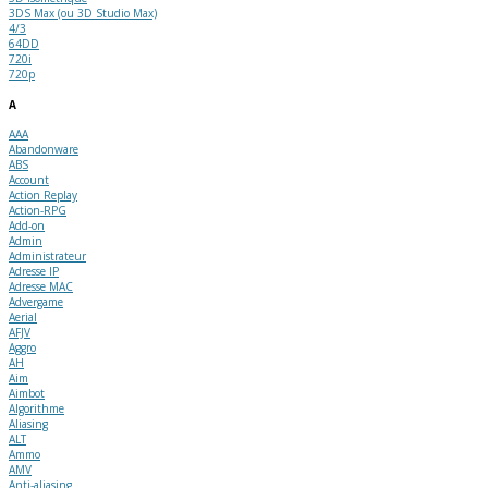
3DS Max (ou 3D Studio Max)
4/3
64DD
720i
720p
A
AAA
Abandonware
ABS
Account
Action Replay
Action-RPG
Add-on
Admin
Administrateur
Adresse IP
Adresse MAC
Advergame
Aerial
AFJV
Aggro
AH
Aim
Aimbot
Algorithme
Aliasing
ALT
Ammo
AMV
Anti-aliasing