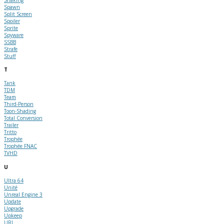
Spawn
Split Screen
Spoiler
Sprite
Spyware
SSBB
Strafe
Stuff
T
Tank
TDM
Team
Third-Person
Toon-Shading
Total Conversion
Trailer
Tritto
Trophée
Trophée FNAC
TVHD
U
Ultra 64
Unité
Unreal Engine 3
Update
Upgrade
Upkeep
URL