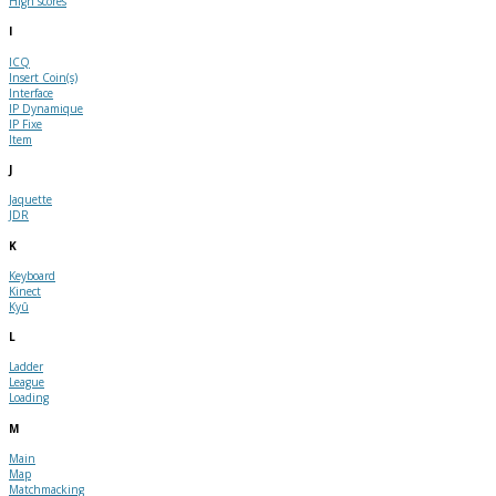
High scores
I
ICQ
Insert Coin(s)
Interface
IP Dynamique
IP Fixe
Item
J
Jaquette
JDR
K
Keyboard
Kinect
Kyû
L
Ladder
League
Loading
M
Main
Map
Matchmacking