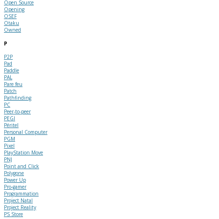
Open Source
Opening
OSEF
Otaku
Owned
P
P2P
Pad
Paddle
PAL
Pare feu
Patch
Pathfinding
PC
Peer-to-peer
PEGI
Péritel
Personal Computer
PGM
Pixel
PlayStation Move
PNJ
Point and Click
Polygone
Power Up
Pro-gamer
Programmation
Project Natal
Project Reality
PS Store