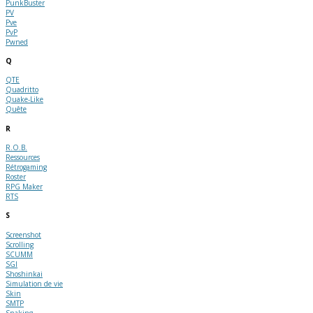
PunkBuster
PV
Pve
PvP
Pwned
Q
QTE
Quadritto
Quake-Like
Quête
R
R.O.B.
Ressources
Rétrogaming
Roster
RPG Maker
RTS
S
Screenshot
Scrolling
SCUMM
SGI
Shoshinkai
Simulation de vie
Skin
SMTP
Snaking