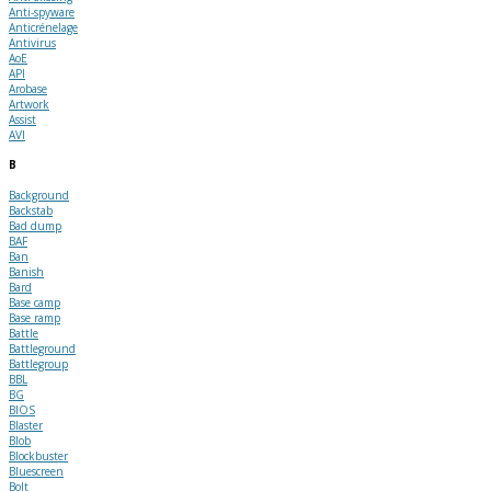
Anti-spyware
Anticrénelage
Antivirus
AoE
API
Arobase
Artwork
Assist
AVI
B
Background
Backstab
Bad dump
BAF
Ban
Banish
Bard
Base camp
Base ramp
Battle
Battleground
Battlegroup
BBL
BG
BIOS
Blaster
Blob
Blockbuster
Bluescreen
Bolt