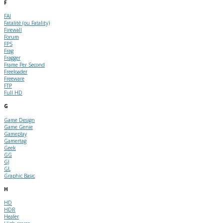
F
FAI
Fatalité (ou Fatality)
Firewall
Forum
FPS
Frag
Fragger
Frame Per Second
Freeloader
Freeware
FTP
Full HD
G
Game Design
Game Genie
Gameplay
Gamertag
Geek
GG
GJ
GL
Graphic Basic
H
HD
HDR
Healer