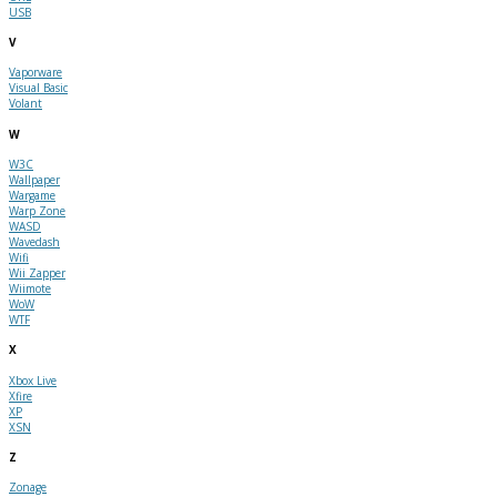
USB
V
Vaporware
Visual Basic
Volant
W
W3C
Wallpaper
Wargame
Warp Zone
WASD
Wavedash
Wifi
Wii Zapper
Wiimote
WoW
WTF
X
Xbox Live
Xfire
XP
XSN
Z
Zonage