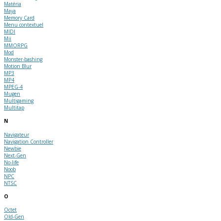
Matéria
Maya
Memory Card
Menu contextuel
MIDI
Mii
MMORPG
Mod
Monster-bashing
Motion Blur
MP3
MP4
MPEG-4
Mugen
Multigaming
Multitap
N
Navigateur
Navigation Controller
Newbie
Next-Gen
No-life
Noob
NPC
NTSC
O
Octet
Old-Gen