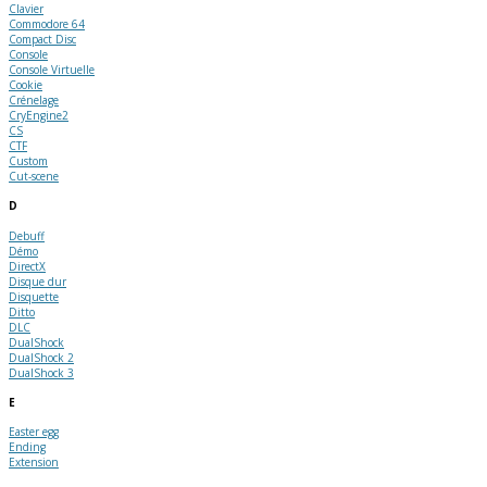
Clavier
Commodore 64
Compact Disc
Console
Console Virtuelle
Cookie
Crénelage
CryEngine2
CS
CTF
Custom
Cut-scene
D
Debuff
Démo
DirectX
Disque dur
Disquette
Ditto
DLC
DualShock
DualShock 2
DualShock 3
E
Easter egg
Ending
Extension