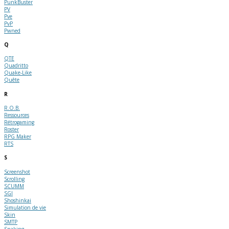
PunkBuster
PV
Pve
PvP
Pwned
Q
QTE
Quadritto
Quake-Like
Quête
R
R.O.B.
Ressources
Rétrogaming
Roster
RPG Maker
RTS
S
Screenshot
Scrolling
SCUMM
SGI
Shoshinkai
Simulation de vie
Skin
SMTP
Snaking