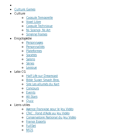
Culture Games
Culture
Capsule Temporelle
Voxel Libre
Capsule Technique
Ni Science, Ni Art
Singing Frames
Encyclopédie
Personnages
Personnalités
Plateformes
Sociétés
Salons
Séries
Lexique
Labo
CG
Half Life sur Dreamcast
Bible Super Smash Bros.
Site Les allumés du Kart
Concours
Events
All-Stars
Quiz
Liens
utiles
Agence Française pour le Jeu Vidéo
CNC : Fond d'Aide au Jeu Vidéo
Conservatoire National du Jeu Vidéo
France Esports
FullSet
MO5