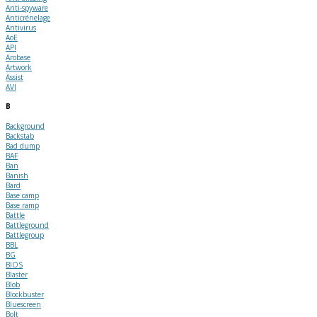
Anti-spyware
Anticrénelage
Antivirus
AoE
API
Arobase
Artwork
Assist
AVI
B
Background
Backstab
Bad dump
BAF
Ban
Banish
Bard
Base camp
Base ramp
Battle
Battleground
Battlegroup
BBL
BG
BIOS
Blaster
Blob
Blockbuster
Bluescreen
Bolt