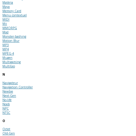
Matéria
Maya
Memory Card
Menu contextuel
MIDI
Mii
MMORPG
Mod
Monster-bashing
Motion Blur
MP3
MP4
MPEG-4
Mugen
Multigaming
Multitap
N
Navigateur
Navigation Controller
Newbie
Next-Gen
No-life
Noob
NPC
NTSC
O
Octet
Old-Gen