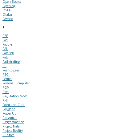
Open Source
Opening
OSEF
Otaku
Owned
P
P2P
Pad
Paddle
PAL
Pare feu
Patch
Pathfinding
PC
Peer-to-peer
PEGI
Péritel
Personal Computer
PGM
Pixel
PlayStation Move
PNJ
Point and Click
Polygone
Power Up
Pro-gamer
Programmation
Project Natal
Project Reality
PS Store