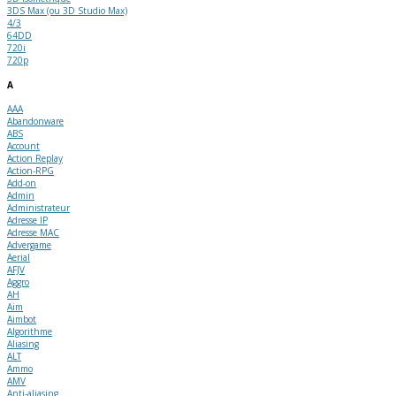
3DS Max (ou 3D Studio Max)
4/3
64DD
720i
720p
A
AAA
Abandonware
ABS
Account
Action Replay
Action-RPG
Add-on
Admin
Administrateur
Adresse IP
Adresse MAC
Advergame
Aerial
AFJV
Aggro
AH
Aim
Aimbot
Algorithme
Aliasing
ALT
Ammo
AMV
Anti-aliasing