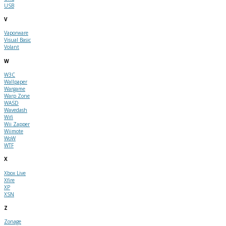
USB
V
Vaporware
Visual Basic
Volant
W
W3C
Wallpaper
Wargame
Warp Zone
WASD
Wavedash
Wifi
Wii Zapper
Wiimote
WoW
WTF
X
Xbox Live
Xfire
XP
XSN
Z
Zonage