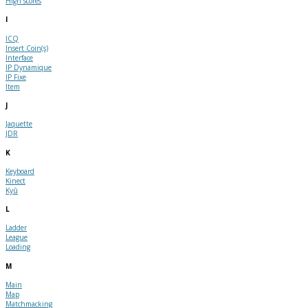
High scores
I
ICQ
Insert Coin(s)
Interface
IP Dynamique
IP Fixe
Item
J
Jaquette
JDR
K
Keyboard
Kinect
Kyû
L
Ladder
League
Loading
M
Main
Map
Matchmacking