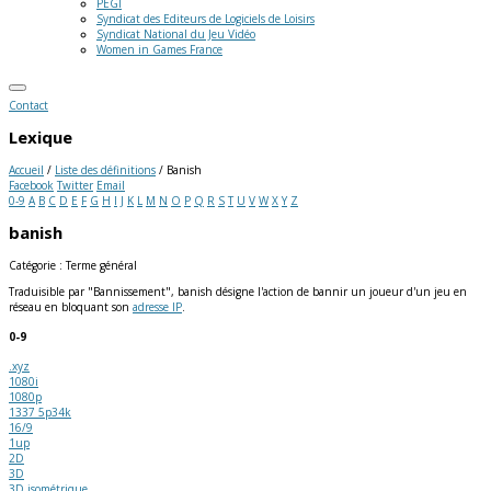
PEGI
Syndicat des Editeurs de Logiciels de Loisirs
Syndicat National du Jeu Vidéo
Women in Games France
Contact
Lexique
Accueil
/
Liste des définitions
/
Banish
Facebook
Twitter
Email
0-9
A
B
C
D
E
F
G
H
I
J
K
L
M
N
O
P
Q
R
S
T
U
V
W
X
Y
Z
banish
Catégorie : Terme général
Traduisible par "Bannissement", banish désigne l'action de bannir un joueur d'un jeu en
réseau en bloquant son
adresse IP
.
0-9
.xyz
1080i
1080p
1337 5p34k
16/9
1up
2D
3D
3D isométrique