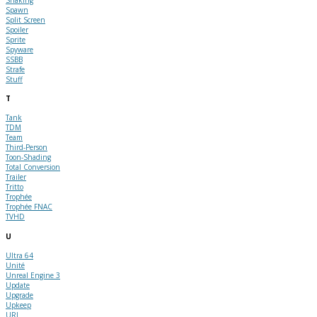
Spawn
Split Screen
Spoiler
Sprite
Spyware
SSBB
Strafe
Stuff
T
Tank
TDM
Team
Third-Person
Toon-Shading
Total Conversion
Trailer
Tritto
Trophée
Trophée FNAC
TVHD
U
Ultra 64
Unité
Unreal Engine 3
Update
Upgrade
Upkeep
URL