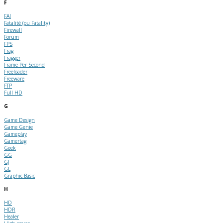
F
FAI
Fatalité (ou Fatality)
Firewall
Forum
FPS
Frag
Fragger
Frame Per Second
Freeloader
Freeware
FTP
Full HD
G
Game Design
Game Genie
Gameplay
Gamertag
Geek
GG
GJ
GL
Graphic Basic
H
HD
HDR
Healer