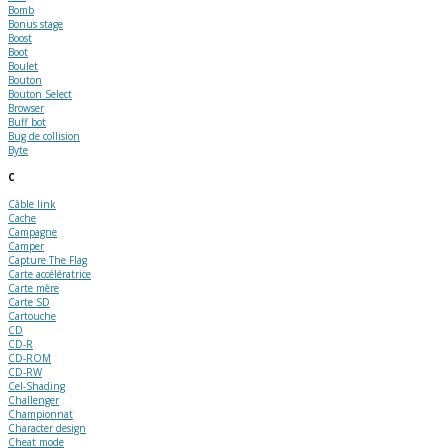
Bomb
Bonus stage
Boost
Boot
Boulet
Bouton
Bouton Select
Browser
Buff bot
Bug de collision
Byte
C
Câble link
Cache
Campagne
Camper
Capture The Flag
Carte accélératrice
Carte mère
Carte SD
Cartouche
CD
CD-R
CD-ROM
CD-RW
Cel-Shading
Challenger
Championnat
Character design
Cheat mode