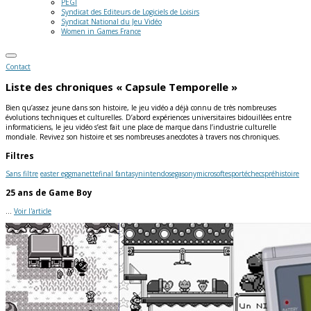
PEGI
Syndicat des Editeurs de Logiciels de Loisirs
Syndicat National du Jeu Vidéo
Women in Games France
Contact
Liste des chroniques « Capsule Temporelle »
Bien qu’assez jeune dans son histoire, le jeu vidéo a déjà connu de très nombreuses
évolutions techniques et culturelles. D’abord expériences universitaires bidouillées entre
informaticiens, le jeu vidéo s’est fait une place de marque dans l’industrie culturelle
mondiale. Revivez son histoire et ses nombreuses anecdotes à travers nos chroniques.
Filtres
Sans filtre
easter egg
manette
final fantasy
nintendo
sega
sony
microsoft
esport
échecs
préhistoire
25 ans de Game Boy
...
Voir l'article