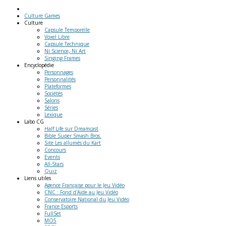
Culture Games
Culture
Capsule Temporelle
Voxel Libre
Capsule Technique
Ni Science, Ni Art
Singing Frames
Encyclopédie
Personnages
Personnalités
Plateformes
Sociétés
Salons
Séries
Lexique
Labo
CG
Half Life sur Dreamcast
Bible Super Smash Bros.
Site Les allumés du Kart
Concours
Events
All-Stars
Quiz
Liens
utiles
Agence Française pour le Jeu Vidéo
CNC : Fond d'Aide au Jeu Vidéo
Conservatoire National du Jeu Vidéo
France Esports
FullSet
MO5