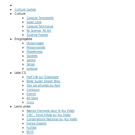
Culture Games
Culture
Capsule Temporelle
Voxel Libre
Capsule Technique
Ni Science, Ni Art
Singing Frames
Encyclopédie
Personnages
Personnalités
Plateformes
Sociétés
Salons
Séries
Lexique
Labo
CG
Half Life sur Dreamcast
Bible Super Smash Bros.
Site Les allumés du Kart
Concours
Events
All-Stars
Quiz
Liens
utiles
Agence Française pour le Jeu Vidéo
CNC : Fond d'Aide au Jeu Vidéo
Conservatoire National du Jeu Vidéo
France Esports
FullSet
MO5