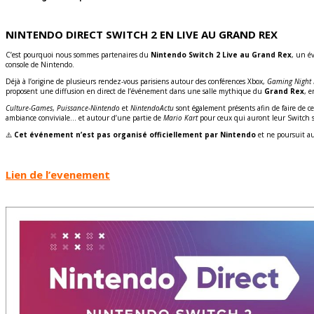
NINTENDO DIRECT SWITCH 2 EN LIVE AU GRAND REX
C’est pourquoi nous sommes partenaires du
Nintendo Switch 2 Live au Grand Rex
, un é
console de Nintendo.
Déjà à l’origine de plusieurs rendez-vous parisiens autour des conférences Xbox,
Gaming Night 
proposent une diffusion en direct de l’événement dans une salle mythique du
Grand Rex
, 
Culture-Games
,
Puissance-Nintendo
et
NintendoActu
sont également présents afin de faire de c
ambiance conviviale… et autour d’une partie de
Mario Kart
pour ceux qui auront leur Switch s
⚠️
Cet événement n’est pas organisé officiellement par Nintendo
et ne poursuit auc
Lien de l’evenement