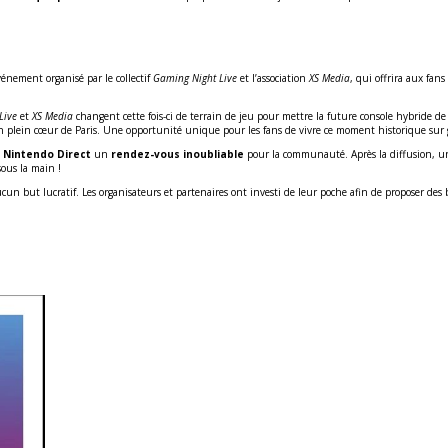
vénement organisé par le collectif
Gaming Night Live
et l’association
XS Media
, qui offrira aux fan
Live
et
XS Media
changent cette fois-ci de terrain de jeu pour mettre la future console hybride de
en plein cœur de Paris. Une opportunité unique pour les fans de vivre ce moment historique sur 
e
Nintendo Direct
un
rendez-vous inoubliable
pour la communauté. Après la diffusion, 
ous la main !
un but lucratif. Les organisateurs et partenaires ont investi de leur poche afin de proposer des bil