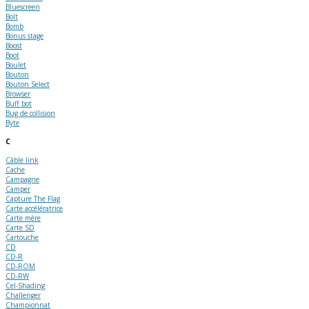
Bluescreen
Bolt
Bomb
Bonus stage
Boost
Boot
Boulet
Bouton
Bouton Select
Browser
Buff bot
Bug de collision
Byte
C
Câble link
Cache
Campagne
Camper
Capture The Flag
Carte accélératrice
Carte mère
Carte SD
Cartouche
CD
CD-R
CD-ROM
CD-RW
Cel-Shading
Challenger
Championnat