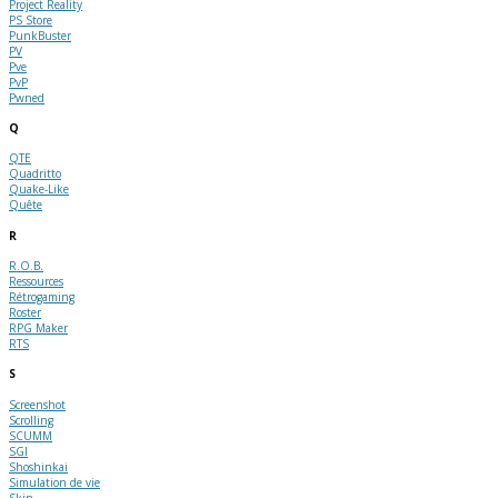
Project Reality
PS Store
PunkBuster
PV
Pve
PvP
Pwned
Q
QTE
Quadritto
Quake-Like
Quête
R
R.O.B.
Ressources
Rétrogaming
Roster
RPG Maker
RTS
S
Screenshot
Scrolling
SCUMM
SGI
Shoshinkai
Simulation de vie
Skin