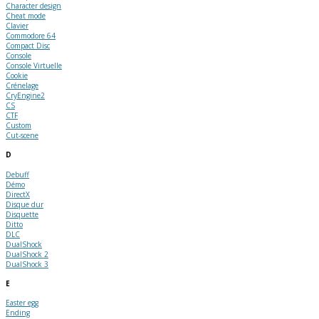
Character design
Cheat mode
Clavier
Commodore 64
Compact Disc
Console
Console Virtuelle
Cookie
Crénelage
CryEngine2
CS
CTF
Custom
Cut-scene
D
Debuff
Démo
DirectX
Disque dur
Disquette
Ditto
DLC
DualShock
DualShock 2
DualShock 3
E
Easter egg
Ending