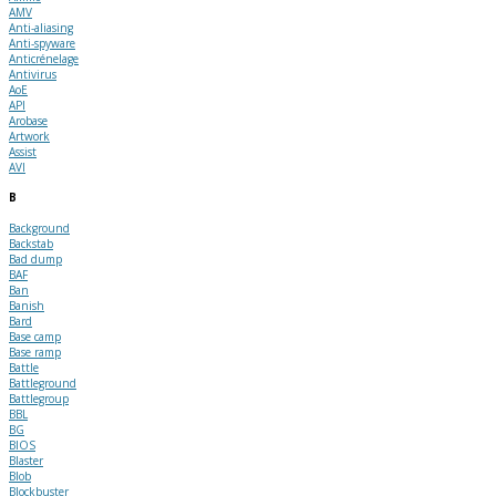
AMV
Anti-aliasing
Anti-spyware
Anticrénelage
Antivirus
AoE
API
Arobase
Artwork
Assist
AVI
B
Background
Backstab
Bad dump
BAF
Ban
Banish
Bard
Base camp
Base ramp
Battle
Battleground
Battlegroup
BBL
BG
BIOS
Blaster
Blob
Blockbuster