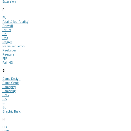
Extension
F
FAI
Fatalité (ou Fatality)
Firewall
Forum
FPS
Frag
Fragger
Frame Per Second
Freeloader
Freeware
FTP
Full HD
G
Game Design
Game Genie
Gameplay
Gamertag
Geek
GG
GJ
GL
Graphic Basic
H
HD