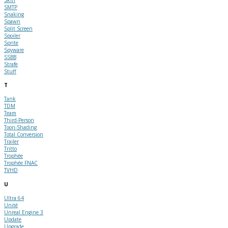
SMTP
Snaking
Spawn
Split Screen
Spoiler
Sprite
Spyware
SSBB
Strafe
Stuff
T
Tank
TDM
Team
Third-Person
Toon-Shading
Total Conversion
Trailer
Tritto
Trophée
Trophée FNAC
TVHD
U
Ultra 64
Unité
Unreal Engine 3
Update
Upgrade