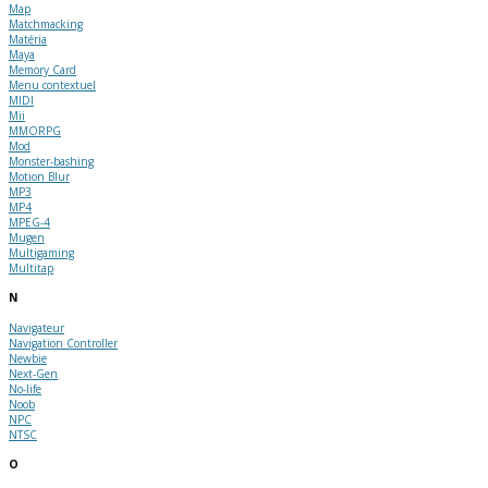
Map
Matchmacking
Matéria
Maya
Memory Card
Menu contextuel
MIDI
Mii
MMORPG
Mod
Monster-bashing
Motion Blur
MP3
MP4
MPEG-4
Mugen
Multigaming
Multitap
N
Navigateur
Navigation Controller
Newbie
Next-Gen
No-life
Noob
NPC
NTSC
O