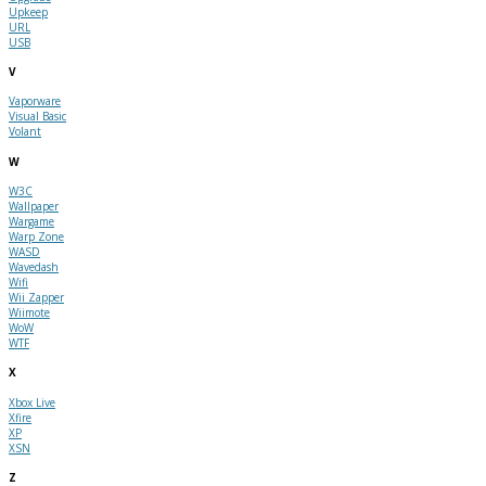
Upkeep
URL
USB
V
Vaporware
Visual Basic
Volant
W
W3C
Wallpaper
Wargame
Warp Zone
WASD
Wavedash
Wifi
Wii Zapper
Wiimote
WoW
WTF
X
Xbox Live
Xfire
XP
XSN
Z