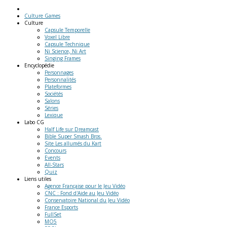
Culture Games
Culture
Capsule Temporelle
Voxel Libre
Capsule Technique
Ni Science, Ni Art
Singing Frames
Encyclopédie
Personnages
Personnalités
Plateformes
Sociétés
Salons
Séries
Lexique
Labo
CG
Half Life sur Dreamcast
Bible Super Smash Bros.
Site Les allumés du Kart
Concours
Events
All-Stars
Quiz
Liens
utiles
Agence Française pour le Jeu Vidéo
CNC : Fond d'Aide au Jeu Vidéo
Conservatoire National du Jeu Vidéo
France Esports
FullSet
MO5