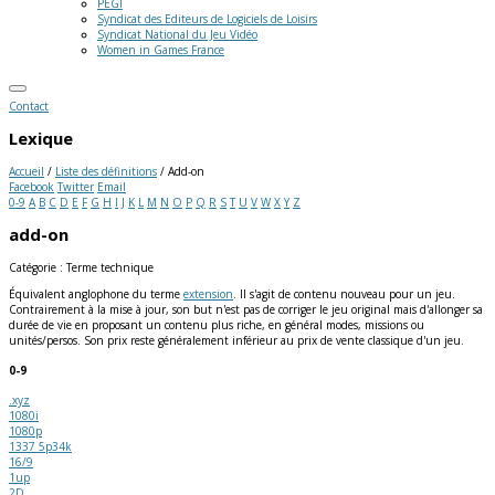
PEGI
Syndicat des Editeurs de Logiciels de Loisirs
Syndicat National du Jeu Vidéo
Women in Games France
Contact
Lexique
Accueil
/
Liste des définitions
/
Add-on
Facebook
Twitter
Email
0-9
A
B
C
D
E
F
G
H
I
J
K
L
M
N
O
P
Q
R
S
T
U
V
W
X
Y
Z
add-on
Catégorie : Terme technique
Équivalent anglophone du terme
extension
. Il s'agit de contenu nouveau pour un jeu.
Contrairement à la mise à jour, son but n'est pas de corriger le jeu original mais d'allonger sa
durée de vie en proposant un contenu plus riche, en général modes, missions ou
unités/persos. Son prix reste généralement inférieur au prix de vente classique d'un jeu.
0-9
.xyz
1080i
1080p
1337 5p34k
16/9
1up
2D