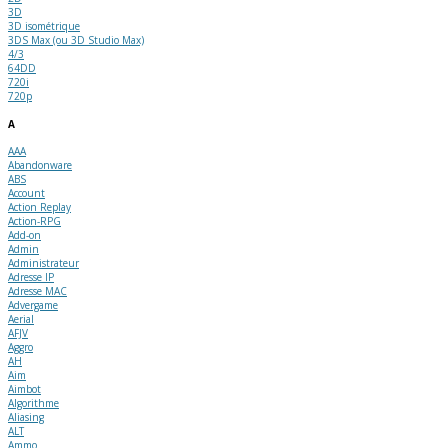
3D
3D isométrique
3DS Max (ou 3D Studio Max)
4/3
64DD
720i
720p
A
AAA
Abandonware
ABS
Account
Action Replay
Action-RPG
Add-on
Admin
Administrateur
Adresse IP
Adresse MAC
Advergame
Aerial
AFJV
Aggro
AH
Aim
Aimbot
Algorithme
Aliasing
ALT
Ammo