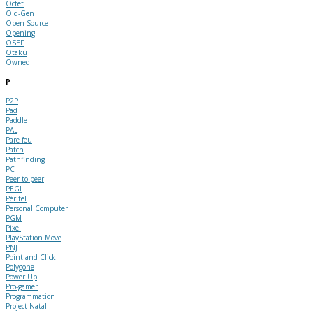
Octet
Old-Gen
Open Source
Opening
OSEF
Otaku
Owned
P
P2P
Pad
Paddle
PAL
Pare feu
Patch
Pathfinding
PC
Peer-to-peer
PEGI
Péritel
Personal Computer
PGM
Pixel
PlayStation Move
PNJ
Point and Click
Polygone
Power Up
Pro-gamer
Programmation
Project Natal