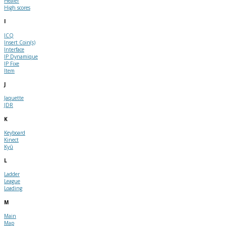
Healer
High scores
I
ICQ
Insert Coin(s)
Interface
IP Dynamique
IP Fixe
Item
J
Jaquette
JDR
K
Keyboard
Kinect
Kyû
L
Ladder
League
Loading
M
Main
Map