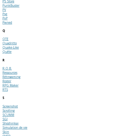
PS Store
PunkBuster
PV
Pve
PvP
Pwned
Q
QTE
Quadritto
Quake-Like
Quête
R
R.O.B.
Ressources
Rétrogaming
Roster
RPG Maker
RTS
S
Screenshot
Scrolling
SCUMM
SGI
Shoshinkai
Simulation de vie
Skin
SMTP