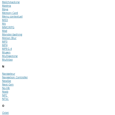
Matchmacking
Matéria
Maya
Memory Card
Menu contextuel
MIDI
Mii
MMORPG
Mod
Monster-bashing
Motion Blur
MP3
MP4
MPEG-4
Mugen
Multigaming
Multitap
N
Navigateur
Navigation Controller
Newbie
Next-Gen
No-life
Noob
NPC
NTSC
O
Octet