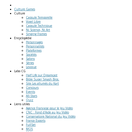
Culture Games
Culture
Capsule Temporelle
Voxel Libre
Capsule Technique
Ni Science, Ni Art
Singing Frames
Encyclopédie
Personnages
Personnalités
Plateformes
Sociétés
Salons
Séries
Lexique
Labo
CG
Half Life sur Dreamcast
Bible Super Smash Bros.
Site Les allumés du Kart
Concours
Events
All-Stars
Quiz
Liens
utiles
Agence Française pour le Jeu Vidéo
CNC : Fond d'Aide au Jeu Vidéo
Conservatoire National du Jeu Vidéo
France Esports
FullSet
MO5