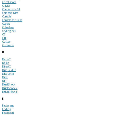
Cheat mode
Clavier
Commodore 64
Compact Disc
Console
Console Virtuelle
Cookie
Crénelage
CryEngine2
CS
CTF
Custom
Cut-scene
D
Debuff
Démo
DirectX
Disque dur
Disquette
Ditto
DLC
DualShock
DualShock 2
DualShock 3
E
Easter egg
Ending
Extension