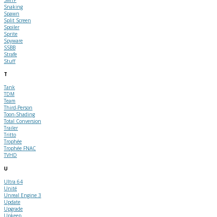
Snaking
Spawn
Split Screen
Spoiler
Sprite
Spyware
SSBB
Strafe
Stuff
T
Tank
TDM
Team
Third-Person
Toon-Shading
Total Conversion
Trailer
Tritto
Trophée
Trophée FNAC
TVHD
U
Ultra 64
Unité
Unreal Engine 3
Update
Upgrade
Upkeep