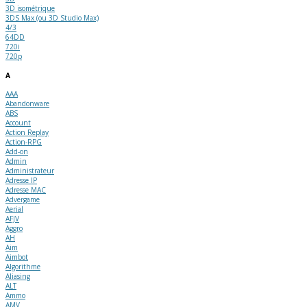
3D isométrique
3DS Max (ou 3D Studio Max)
4/3
64DD
720i
720p
A
AAA
Abandonware
ABS
Account
Action Replay
Action-RPG
Add-on
Admin
Administrateur
Adresse IP
Adresse MAC
Advergame
Aerial
AFJV
Aggro
AH
Aim
Aimbot
Algorithme
Aliasing
ALT
Ammo
AMV