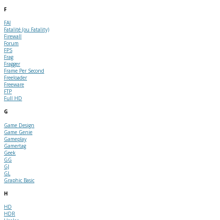
F
FAI
Fatalité (ou Fatality)
Firewall
Forum
FPS
Frag
Fragger
Frame Per Second
Freeloader
Freeware
FTP
Full HD
G
Game Design
Game Genie
Gameplay
Gamertag
Geek
GG
GJ
GL
Graphic Basic
H
HD
HDR