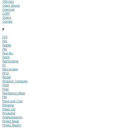
Old-Gen
Open Source
Opening
OSEF
Otaku
Owned
P
P2P
Pad
Paddle
PAL
Pare feu
Patch
Pathfinding
PC
Peer-to-peer
PEGI
Péritel
Personal Computer
PGM
Pixel
PlayStation Move
PNJ
Point and Click
Polygone
Power Up
Pro-gamer
Programmation
Project Natal
Project Reality