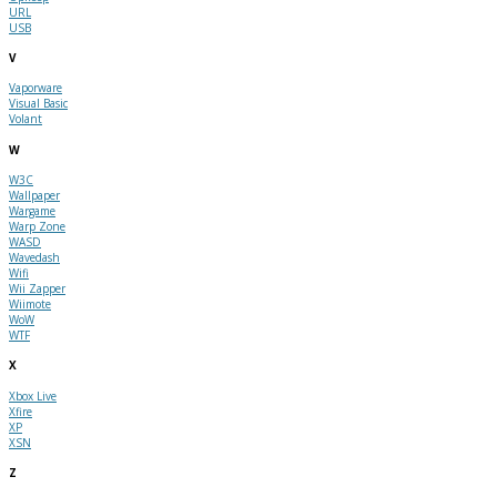
URL
USB
V
Vaporware
Visual Basic
Volant
W
W3C
Wallpaper
Wargame
Warp Zone
WASD
Wavedash
Wifi
Wii Zapper
Wiimote
WoW
WTF
X
Xbox Live
Xfire
XP
XSN
Z