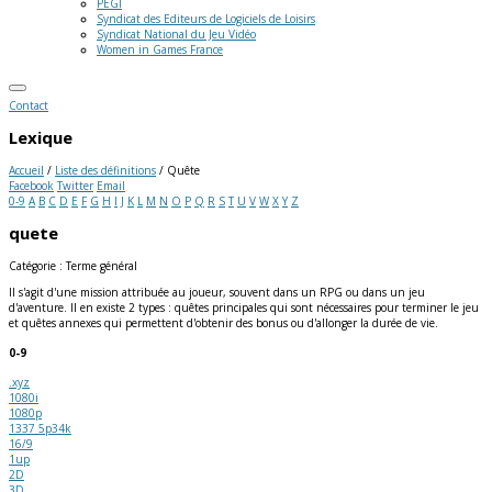
PEGI
Syndicat des Editeurs de Logiciels de Loisirs
Syndicat National du Jeu Vidéo
Women in Games France
Contact
Lexique
Accueil
/
Liste des définitions
/
Quête
Facebook
Twitter
Email
0-9
A
B
C
D
E
F
G
H
I
J
K
L
M
N
O
P
Q
R
S
T
U
V
W
X
Y
Z
quete
Catégorie : Terme général
Il s'agit d'une mission attribuée au joueur, souvent dans un RPG ou dans un jeu
d'aventure. Il en existe 2 types : quêtes principales qui sont nécessaires pour terminer le jeu
et quêtes annexes qui permettent d'obtenir des bonus ou d'allonger la durée de vie.
0-9
.xyz
1080i
1080p
1337 5p34k
16/9
1up
2D
3D