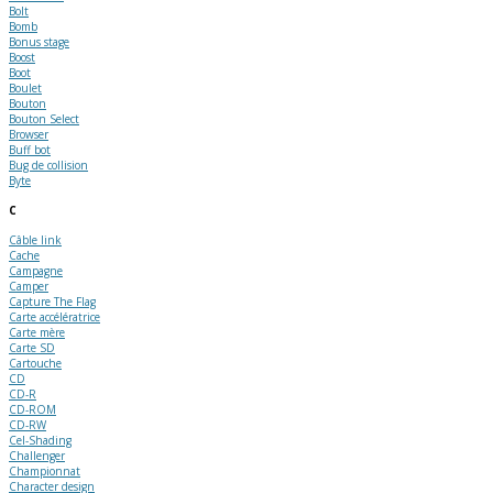
Bolt
Bomb
Bonus stage
Boost
Boot
Boulet
Bouton
Bouton Select
Browser
Buff bot
Bug de collision
Byte
C
Câble link
Cache
Campagne
Camper
Capture The Flag
Carte accélératrice
Carte mère
Carte SD
Cartouche
CD
CD-R
CD-ROM
CD-RW
Cel-Shading
Challenger
Championnat
Character design