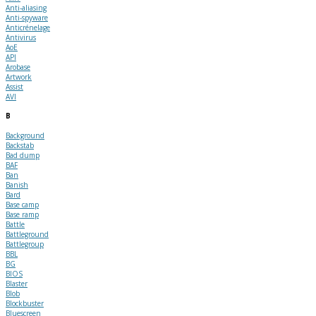
Anti-aliasing
Anti-spyware
Anticrénelage
Antivirus
AoE
API
Arobase
Artwork
Assist
AVI
B
Background
Backstab
Bad dump
BAF
Ban
Banish
Bard
Base camp
Base ramp
Battle
Battleground
Battlegroup
BBL
BG
BIOS
Blaster
Blob
Blockbuster
Bluescreen