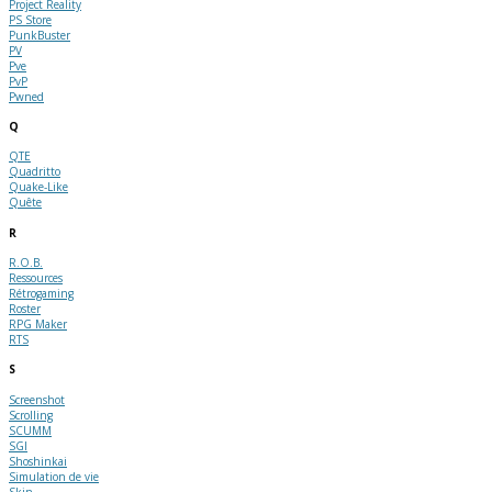
Project Reality
PS Store
PunkBuster
PV
Pve
PvP
Pwned
Q
QTE
Quadritto
Quake-Like
Quête
R
R.O.B.
Ressources
Rétrogaming
Roster
RPG Maker
RTS
S
Screenshot
Scrolling
SCUMM
SGI
Shoshinkai
Simulation de vie
Skin