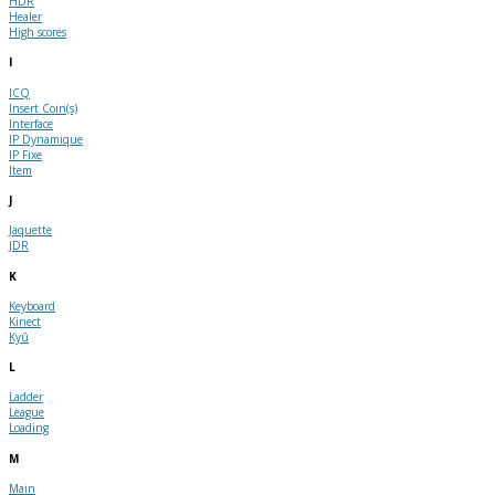
HDR
Healer
High scores
I
ICQ
Insert Coin(s)
Interface
IP Dynamique
IP Fixe
Item
J
Jaquette
JDR
K
Keyboard
Kinect
Kyû
L
Ladder
League
Loading
M
Main