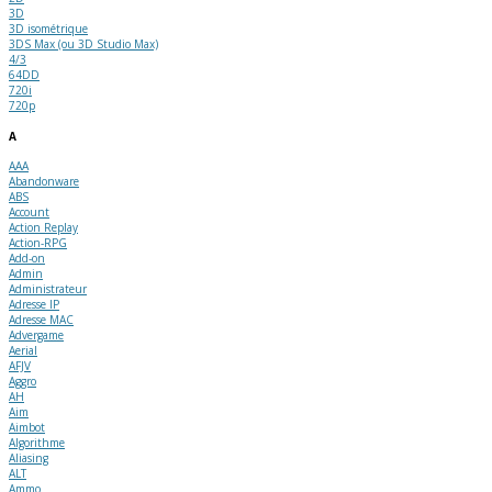
3D
3D isométrique
3DS Max (ou 3D Studio Max)
4/3
64DD
720i
720p
A
AAA
Abandonware
ABS
Account
Action Replay
Action-RPG
Add-on
Admin
Administrateur
Adresse IP
Adresse MAC
Advergame
Aerial
AFJV
Aggro
AH
Aim
Aimbot
Algorithme
Aliasing
ALT
Ammo