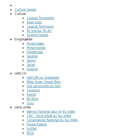
Culture Games
Culture
Capsule Temporelle
Voxel Libre
Capsule Technique
Ni Science, Ni Art
Singing Frames
Encyclopédie
Personnages
Personnalités
Plateformes
Sociétés
Salons
Séries
Lexique
Labo
CG
Half Life sur Dreamcast
Bible Super Smash Bros.
Site Les allumés du Kart
Concours
Events
All-Stars
Quiz
Liens
utiles
Agence Française pour le Jeu Vidéo
CNC : Fond d'Aide au Jeu Vidéo
Conservatoire National du Jeu Vidéo
France Esports
FullSet
MO5