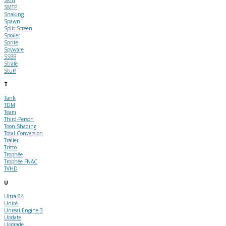
SMTP
Snaking
Spawn
Split Screen
Spoiler
Sprite
Spyware
SSBB
Strafe
Stuff
T
Tank
TDM
Team
Third-Person
Toon-Shading
Total Conversion
Trailer
Tritto
Trophée
Trophée FNAC
TVHD
U
Ultra 64
Unité
Unreal Engine 3
Update
Upgrade