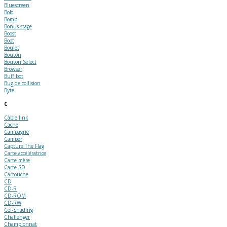
Bluescreen
Bolt
Bomb
Bonus stage
Boost
Boot
Boulet
Bouton
Bouton Select
Browser
Buff bot
Bug de collision
Byte
C
Câble link
Cache
Campagne
Camper
Capture The Flag
Carte accélératrice
Carte mère
Carte SD
Cartouche
CD
CD-R
CD-ROM
CD-RW
Cel-Shading
Challenger
Championnat