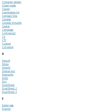
Character design
Cheat mode
Clavier
Commodore 64
Compact Disc
Console
Console Virtuelle
Cookie
Crénelage
CryEngine2
CS
CTF
Custom
Cut-scene
D
Debuff
Démo
DirectX
Disque dur
Disquette
Ditto
DLC
DualShock
DualShock 2
DualShock 3
E
Easter egg
Ending