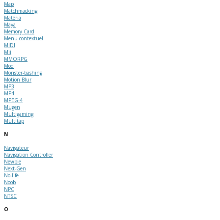
Map
Matchmacking
Matéria
Maya
Memory Card
Menu contextuel
MIDI
Mii
MMORPG
Mod
Monster-bashing
Motion Blur
MP3
MP4
MPEG-4
Mugen
Multigaming
Multitap
N
Navigateur
Navigation Controller
Newbie
Next-Gen
No-life
Noob
NPC
NTSC
O