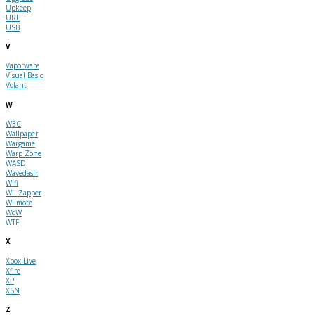
Upkeep
URL
USB
V
Vaporware
Visual Basic
Volant
W
W3C
Wallpaper
Wargame
Warp Zone
WASD
Wavedash
Wifi
Wii Zapper
Wiimote
WoW
WTF
X
Xbox Live
Xfire
XP
XSN
Z