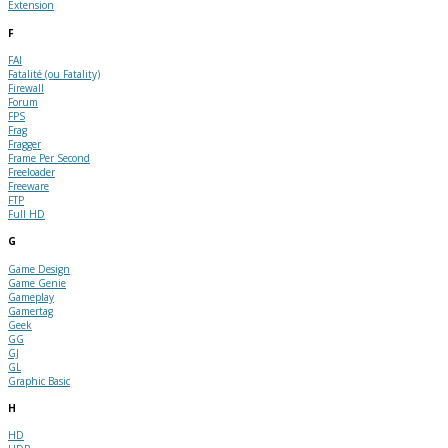
Extension
F
FAI
Fatalité (ou Fatality)
Firewall
Forum
FPS
Frag
Fragger
Frame Per Second
Freeloader
Freeware
FTP
Full HD
G
Game Design
Game Genie
Gameplay
Gamertag
Geek
GG
GJ
GL
Graphic Basic
H
HD