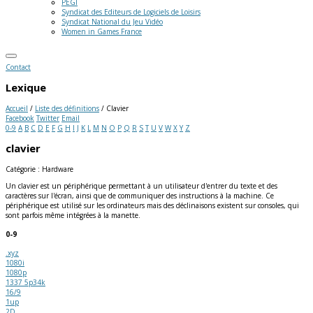
PEGI
Syndicat des Editeurs de Logiciels de Loisirs
Syndicat National du Jeu Vidéo
Women in Games France
Contact
Lexique
Accueil
/
Liste des définitions
/
Clavier
Facebook
Twitter
Email
0-9
A
B
C
D
E
F
G
H
I
J
K
L
M
N
O
P
Q
R
S
T
U
V
W
X
Y
Z
clavier
Catégorie : Hardware
Un clavier est un périphérique permettant à un utilisateur d'entrer du texte et des
caractères sur l'écran, ainsi que de communiquer des instructions à la machine. Ce
périphérique est utilisé sur les ordinateurs mais des déclinaisons existent sur consoles, qui
sont parfois même intégrées à la manette.
0-9
.xyz
1080i
1080p
1337 5p34k
16/9
1up
2D