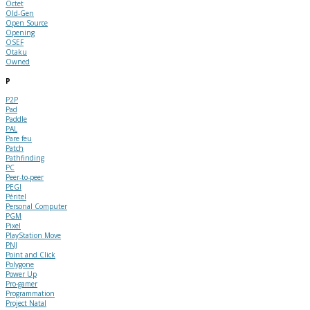
Octet
Old-Gen
Open Source
Opening
OSEF
Otaku
Owned
P
P2P
Pad
Paddle
PAL
Pare feu
Patch
Pathfinding
PC
Peer-to-peer
PEGI
Péritel
Personal Computer
PGM
Pixel
PlayStation Move
PNJ
Point and Click
Polygone
Power Up
Pro-gamer
Programmation
Project Natal