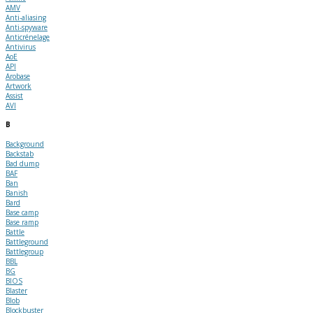
AMV
Anti-aliasing
Anti-spyware
Anticrénelage
Antivirus
AoE
API
Arobase
Artwork
Assist
AVI
B
Background
Backstab
Bad dump
BAF
Ban
Banish
Bard
Base camp
Base ramp
Battle
Battleground
Battlegroup
BBL
BG
BIOS
Blaster
Blob
Blockbuster