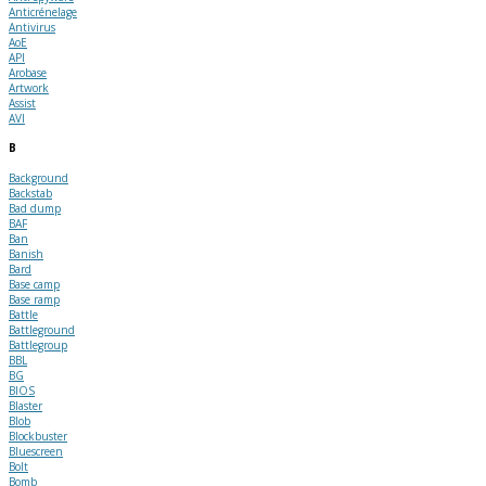
Anticrénelage
Antivirus
AoE
API
Arobase
Artwork
Assist
AVI
B
Background
Backstab
Bad dump
BAF
Ban
Banish
Bard
Base camp
Base ramp
Battle
Battleground
Battlegroup
BBL
BG
BIOS
Blaster
Blob
Blockbuster
Bluescreen
Bolt
Bomb