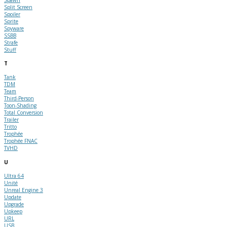
Split Screen
Spoiler
Sprite
Spyware
SSBB
Strafe
Stuff
T
Tank
TDM
Team
Third-Person
Toon-Shading
Total Conversion
Trailer
Tritto
Trophée
Trophée FNAC
TVHD
U
Ultra 64
Unité
Unreal Engine 3
Update
Upgrade
Upkeep
URL
USB