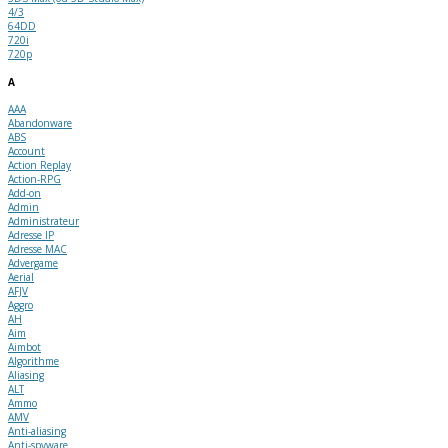
4/3
64DD
720i
720p
A
AAA
Abandonware
ABS
Account
Action Replay
Action-RPG
Add-on
Admin
Administrateur
Adresse IP
Adresse MAC
Advergame
Aerial
AFJV
Aggro
AH
Aim
Aimbot
Algorithme
Aliasing
ALT
Ammo
AMV
Anti-aliasing
Anti-spyware