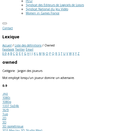
PEGI
Syndicat des Editeurs de Logiciels de Loisirs
Syndicat National du Jeu Vidéo
Women in Games France
Contact
Lexique
Accueil
/
Liste des définitions
/
Owned
Facebook
Twitter
Email
0-9
A
B
C
D
E
F
G
H
I
J
K
L
M
N
O
P
Q
R
S
T
U
V
W
X
Y
Z
owned
Catégorie : Jargon des joueurs
Mot employé lorsqu'un joueur domine un adversaire.
0-9
.xyz
1080i
1080p
1337 5p34k
16/9
1up
2D
3D
3D isométrique
3DS Max (ou 3D Studio Max)