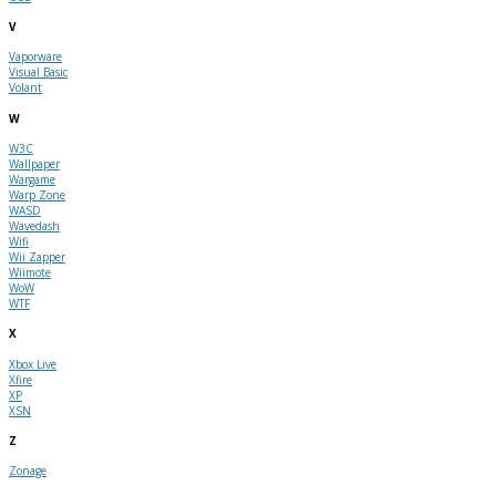
V
Vaporware
Visual Basic
Volant
W
W3C
Wallpaper
Wargame
Warp Zone
WASD
Wavedash
Wifi
Wii Zapper
Wiimote
WoW
WTF
X
Xbox Live
Xfire
XP
XSN
Z
Zonage