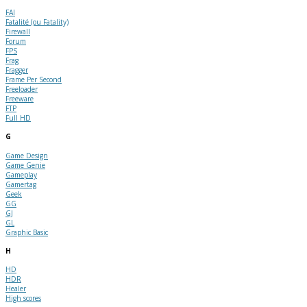
FAI
Fatalité (ou Fatality)
Firewall
Forum
FPS
Frag
Fragger
Frame Per Second
Freeloader
Freeware
FTP
Full HD
G
Game Design
Game Genie
Gameplay
Gamertag
Geek
GG
GJ
GL
Graphic Basic
H
HD
HDR
Healer
High scores