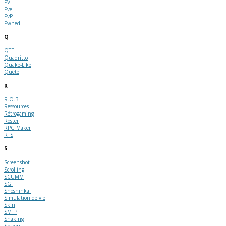
PV
Pve
PvP
Pwned
Q
QTE
Quadritto
Quake-Like
Quête
R
R.O.B.
Ressources
Rétrogaming
Roster
RPG Maker
RTS
S
Screenshot
Scrolling
SCUMM
SGI
Shoshinkai
Simulation de vie
Skin
SMTP
Snaking
Spawn