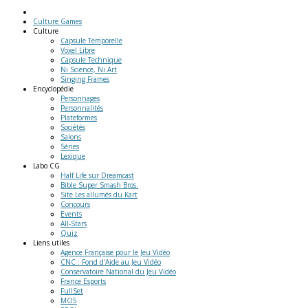
Culture Games
Culture
Capsule Temporelle
Voxel Libre
Capsule Technique
Ni Science, Ni Art
Singing Frames
Encyclopédie
Personnages
Personnalités
Plateformes
Sociétés
Salons
Séries
Lexique
Labo
CG
Half Life sur Dreamcast
Bible Super Smash Bros.
Site Les allumés du Kart
Concours
Events
All-Stars
Quiz
Liens
utiles
Agence Française pour le Jeu Vidéo
CNC : Fond d'Aide au Jeu Vidéo
Conservatoire National du Jeu Vidéo
France Esports
FullSet
MO5