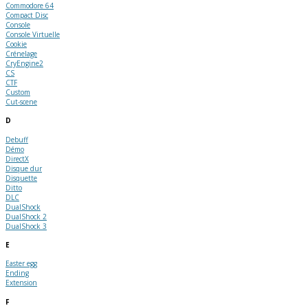
Commodore 64
Compact Disc
Console
Console Virtuelle
Cookie
Crénelage
CryEngine2
CS
CTF
Custom
Cut-scene
D
Debuff
Démo
DirectX
Disque dur
Disquette
Ditto
DLC
DualShock
DualShock 2
DualShock 3
E
Easter egg
Ending
Extension
F