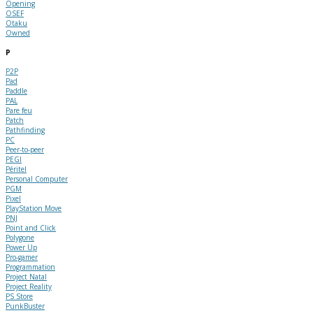
Opening
OSEF
Otaku
Owned
P
P2P
Pad
Paddle
PAL
Pare feu
Patch
Pathfinding
PC
Peer-to-peer
PEGI
Péritel
Personal Computer
PGM
Pixel
PlayStation Move
PNJ
Point and Click
Polygone
Power Up
Pro-gamer
Programmation
Project Natal
Project Reality
PS Store
PunkBuster