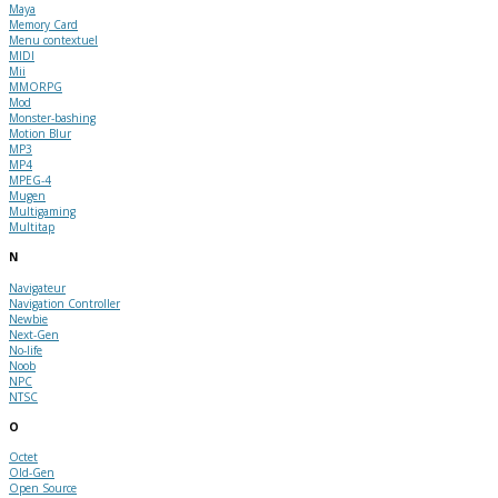
Maya
Memory Card
Menu contextuel
MIDI
Mii
MMORPG
Mod
Monster-bashing
Motion Blur
MP3
MP4
MPEG-4
Mugen
Multigaming
Multitap
N
Navigateur
Navigation Controller
Newbie
Next-Gen
No-life
Noob
NPC
NTSC
O
Octet
Old-Gen
Open Source