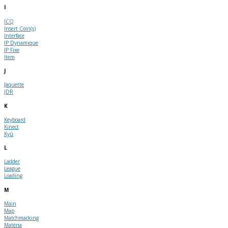
I
ICQ
Insert Coin(s)
Interface
IP Dynamique
IP Fixe
Item
J
Jaquette
JDR
K
Keyboard
Kinect
Kyû
L
Ladder
League
Loading
M
Main
Map
Matchmacking
Matéria