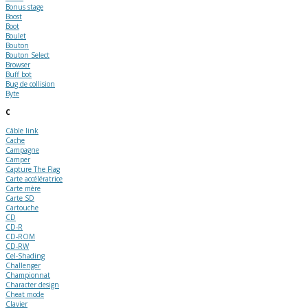
Bonus stage
Boost
Boot
Boulet
Bouton
Bouton Select
Browser
Buff bot
Bug de collision
Byte
C
Câble link
Cache
Campagne
Camper
Capture The Flag
Carte accélératrice
Carte mère
Carte SD
Cartouche
CD
CD-R
CD-ROM
CD-RW
Cel-Shading
Challenger
Championnat
Character design
Cheat mode
Clavier