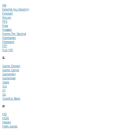
FAI
Fatalité (ou Fatality)
Firewall
Forum
FPS
Frag
Fragger
Frame Per Second
Freeloader
Freeware
FTP
Full HD
G
Game Design
Game Genie
Gameplay
Gamertag
Geek
GG
GJ
GL
Graphic Basic
H
HD
HDR
Healer
High scores