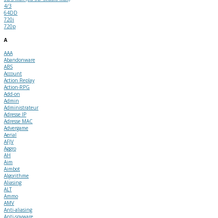
4/3
64DD
720i
720p
A
AAA
Abandonware
ABS
Account
Action Replay
Action-RPG
Add-on
Admin
Administrateur
Adresse IP
Adresse MAC
Advergame
Aerial
AFJV
Aggro
AH
Aim
Aimbot
Algorithme
Aliasing
ALT
Ammo
AMV
Anti-aliasing
Anti-spyware