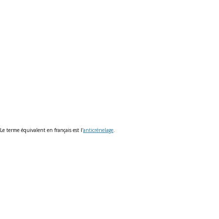
 Le terme équivalent en français est l'
anticrénelage
.