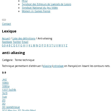
PEGI
Syndicat des Editeurs de Logiciels de Loisirs
Syndicat National du Jeu Vidéo
Women in Games France
Contact
Lexique
Accueil
/
Liste des définitions
/
Anti-aliasing
Facebook
Twitter
Email
0-9
A
B
C
D
E
F
G
H
I
J
K
L
M
N
O
P
Q
R
S
T
U
V
W
X
Y
Z
anti-aliasing
Catégorie : Terme technique
Technique permettant d'atténuer l'
aliasing
(
crénelage
en français) en lissant les contours nets.
0-9
.xyz
1080i
1080p
1337 5p34k
16/9
1up
2D
3D
3D isométrique
3DS Max (ou 3D Studio Max)