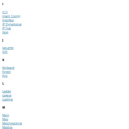
I
ICQ
Insert Coin(s)
Interface
IP Dynamique
IP Fixe
Item
J
Jaquette
JDR
K
Keyboard
Kinect
Kyû
L
Ladder
League
Loading
M
Main
Map
Matchmacking
Matéria