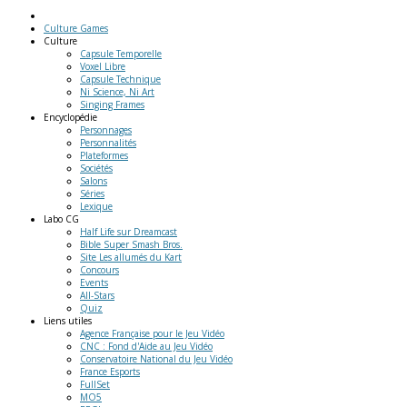
Culture Games
Culture
Capsule Temporelle
Voxel Libre
Capsule Technique
Ni Science, Ni Art
Singing Frames
Encyclopédie
Personnages
Personnalités
Plateformes
Sociétés
Salons
Séries
Lexique
Labo
CG
Half Life sur Dreamcast
Bible Super Smash Bros.
Site Les allumés du Kart
Concours
Events
All-Stars
Quiz
Liens
utiles
Agence Française pour le Jeu Vidéo
CNC : Fond d'Aide au Jeu Vidéo
Conservatoire National du Jeu Vidéo
France Esports
FullSet
MO5