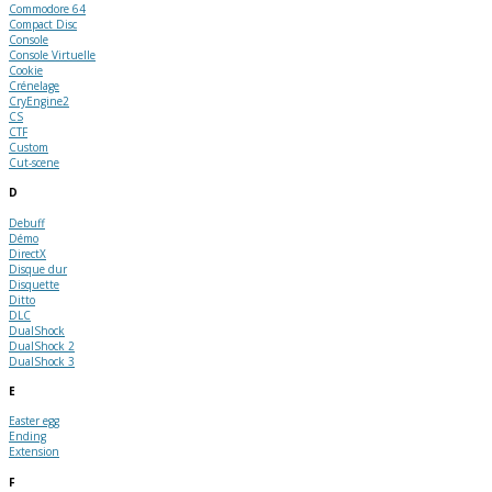
Commodore 64
Compact Disc
Console
Console Virtuelle
Cookie
Crénelage
CryEngine2
CS
CTF
Custom
Cut-scene
D
Debuff
Démo
DirectX
Disque dur
Disquette
Ditto
DLC
DualShock
DualShock 2
DualShock 3
E
Easter egg
Ending
Extension
F