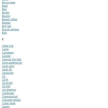
Bonus stage
Boost
Boot
Boulet
Bouton
Bouton Select
Browser
Buff bot
Bug de collision
Byte
C
Câble link
Cache
Campagne
Camper
Capture The Flag
Carte accélératrice
Carte mère
Carte SD
Cartouche
CD
CD-R
CD-ROM
CD-RW
Cel-Shading
Challenger
Championnat
Character design
Cheat mode
Clavier