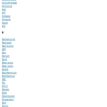
Anticrénelage
Antivirus
AoE
API
Arobase
Artwork
Assist
AVI
B
Background
Backstab
Bad dump
BAF
Ban
Banish
Bard
Base camp
Base ramp
Battle
Battleground
Battlegroup
BBL
BG
BIOS
Blaster
Blob
Blockbuster
Bluescreen
Bolt
Bomb