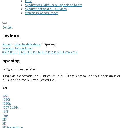
PEGI
Syndicat des Editeurs de Logiciels de Loisirs
Syndicat National du Jeu Vidéo
Women in Games France
Contact
Lexique
Accueil
/
Liste des définitions
/
Opening
Facebook
Twitter
Email
0-9
A
B
C
D
E
F
G
H
I
J
K
L
M
N
O
P
Q
R
S
T
U
V
W
X
Y
Z
opening
Catégorie : Terme général
Il s'agit de la cinématique qui introduit un jeu. Elle se lance souvent dès le démarrage du
jeu, avant d'arriver au menu de celui-ci.
0-9
.xyz
1080i
1080p
1337 5p34k
16/9
1up
2D
3D
3D isométrique