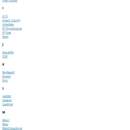
High scores
I
ICQ
Insert Coin(s)
Interface
IP Dynamique
IP Fixe
Item
J
Jaquette
JDR
K
Keyboard
Kinect
Kyû
L
Ladder
League
Loading
M
Main
Map
Matchmacking