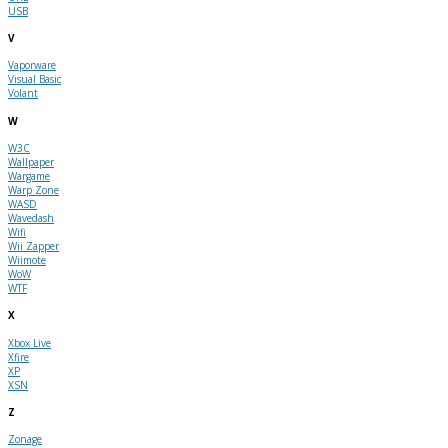
USB
V
Vaporware
Visual Basic
Volant
W
W3C
Wallpaper
Wargame
Warp Zone
WASD
Wavedash
Wifi
Wii Zapper
Wiimote
WoW
WTF
X
Xbox Live
Xfire
XP
XSN
Z
Zonage