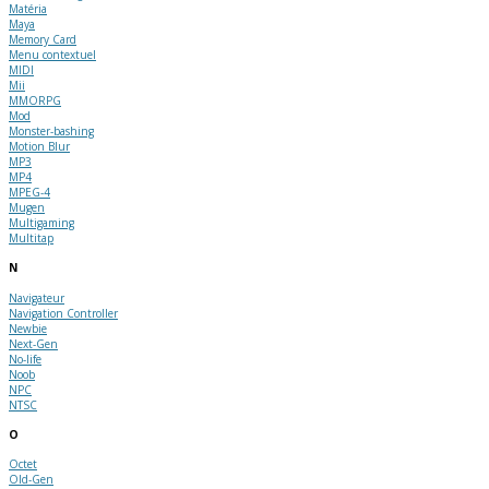
Matéria
Maya
Memory Card
Menu contextuel
MIDI
Mii
MMORPG
Mod
Monster-bashing
Motion Blur
MP3
MP4
MPEG-4
Mugen
Multigaming
Multitap
N
Navigateur
Navigation Controller
Newbie
Next-Gen
No-life
Noob
NPC
NTSC
O
Octet
Old-Gen