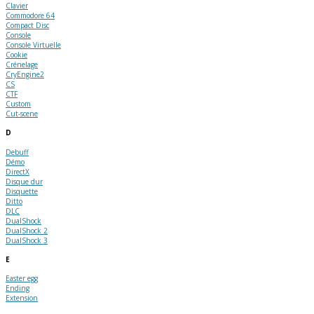
Clavier
Commodore 64
Compact Disc
Console
Console Virtuelle
Cookie
Crénelage
CryEngine2
CS
CTF
Custom
Cut-scene
D
Debuff
Démo
DirectX
Disque dur
Disquette
Ditto
DLC
DualShock
DualShock 2
DualShock 3
E
Easter egg
Ending
Extension