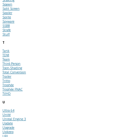
Spawn
Split Screen
Spoiler
Sprite
Spyware
SSBB
Strafe
Stuff
T
Tank
TDM
Team
Third-Person
Toon-Shading
Total Conversion
Trailer
Tritto
Trophée
Trophée FNAC
TVHD
U
Ultra 64
Unité
Unreal Engine 3
Update
Upgrade
Upkeep
URL