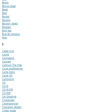
Bomb
Bonus stage
Boost
Boot
Boulet
Bouton
Bouton Select
Browser
Buff bot
Bug de collision
Byte
C
Câble link
Cache
Campagne
Camper
Capture The Flag
Carte accélératrice
Carte mère
Carte SD
Cartouche
CD
CD-R
CD-ROM
CD-RW
Cel-Shading
Challenger
Championnat
Character design
Cheat mode