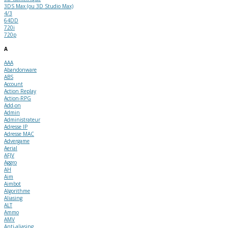
3DS Max (ou 3D Studio Max)
4/3
64DD
720i
720p
A
AAA
Abandonware
ABS
Account
Action Replay
Action-RPG
Add-on
Admin
Administrateur
Adresse IP
Adresse MAC
Advergame
Aerial
AFJV
Aggro
AH
Aim
Aimbot
Algorithme
Aliasing
ALT
Ammo
AMV
Anti-aliasing