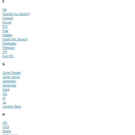
F
FAI
Fatalité (ou Fatality)
Firewall
Forum
FPS
Frag
Fragger
Frame Per Second
Freeloader
Freeware
FTP
Full HD
G
Game Design
Game Genie
Gameplay
Gamertag
Geek
GG
GJ
GL
Graphic Basic
H
HD
HDR
Healer