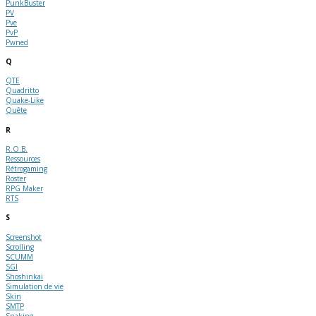
PunkBuster
PV
Pve
PvP
Pwned
Q
QTE
Quadritto
Quake-Like
Quête
R
R.O.B.
Ressources
Rétrogaming
Roster
RPG Maker
RTS
S
Screenshot
Scrolling
SCUMM
SGI
Shoshinkai
Simulation de vie
Skin
SMTP
Snaking