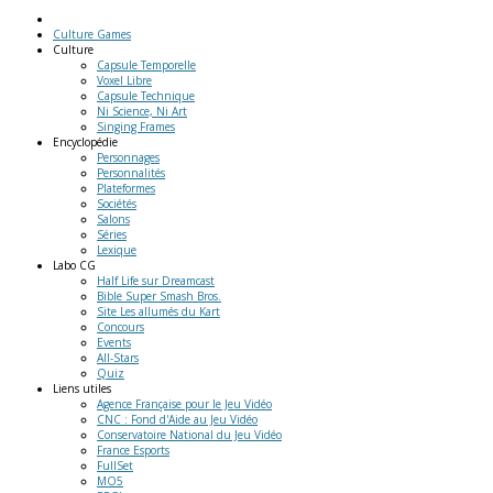
Culture Games
Culture
Capsule Temporelle
Voxel Libre
Capsule Technique
Ni Science, Ni Art
Singing Frames
Encyclopédie
Personnages
Personnalités
Plateformes
Sociétés
Salons
Séries
Lexique
Labo
CG
Half Life sur Dreamcast
Bible Super Smash Bros.
Site Les allumés du Kart
Concours
Events
All-Stars
Quiz
Liens
utiles
Agence Française pour le Jeu Vidéo
CNC : Fond d'Aide au Jeu Vidéo
Conservatoire National du Jeu Vidéo
France Esports
FullSet
MO5