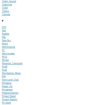
Open Source
Opening
OSEF
Otaku
Owned
P
P2P
Pad
Paddle
PAL
Pare feu
Patch
Pathfinding
PC
Peer-to-peer
PEGI
Péritel
Personal Computer
PGM
Pixel
PlayStation Move
PNJ
Point and Click
Polygone
Power Up
Pro-gamer
Programmation
Project Natal
Project Reality
PS Store