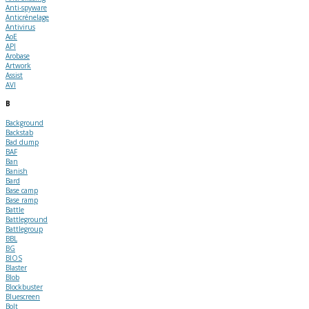
Anti-spyware
Anticrénelage
Antivirus
AoE
API
Arobase
Artwork
Assist
AVI
B
Background
Backstab
Bad dump
BAF
Ban
Banish
Bard
Base camp
Base ramp
Battle
Battleground
Battlegroup
BBL
BG
BIOS
Blaster
Blob
Blockbuster
Bluescreen
Bolt