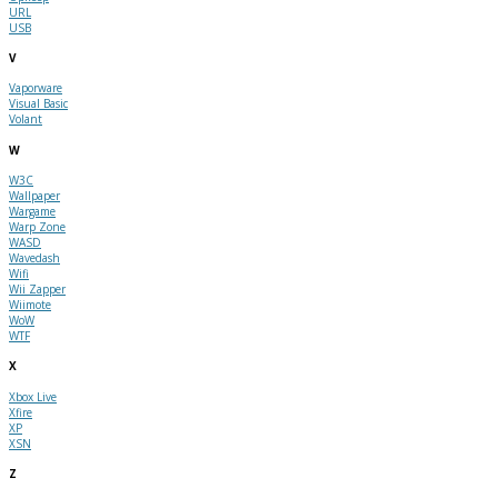
URL
USB
V
Vaporware
Visual Basic
Volant
W
W3C
Wallpaper
Wargame
Warp Zone
WASD
Wavedash
Wifi
Wii Zapper
Wiimote
WoW
WTF
X
Xbox Live
Xfire
XP
XSN
Z