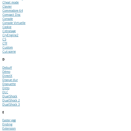
Cheat mode
Clavier
Commodore 64
Compact Disc
Console
Console Virtuelle
Cookie
Crénelage
CryEngine2
CS
CTF
Custom
Cut-scene
D
Debuff
Démo
DirectX
Disque dur
Disquette
Ditto
DLC
DualShock
DualShock 2
DualShock 3
E
Easter egg
Ending
Extension