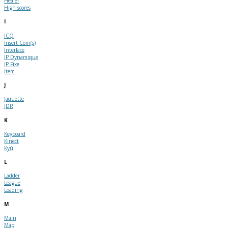
Healer
High scores
I
ICQ
Insert Coin(s)
Interface
IP Dynamique
IP Fixe
Item
J
Jaquette
JDR
K
Keyboard
Kinect
Kyû
L
Ladder
League
Loading
M
Main
Map