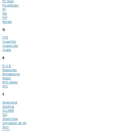
PS Store
PunkBuster
PV
Pve
PvP
Pwned
Q
QTE
Quadritto
Quake-Like
Quête
R
R.O.B.
Ressources
Rétrogaming
Roster
RPG Maker
RTS
S
Screenshot
Scrolling
SCUMM
SGI
Shoshinkai
Simulation de vie
Skin
SMTP