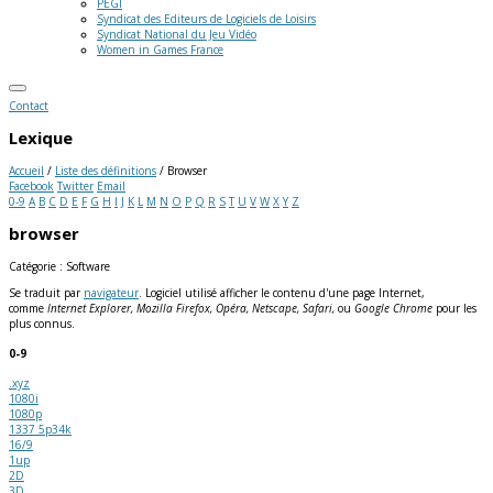
PEGI
Syndicat des Editeurs de Logiciels de Loisirs
Syndicat National du Jeu Vidéo
Women in Games France
Contact
Lexique
Accueil
/
Liste des définitions
/
Browser
Facebook
Twitter
Email
0-9
A
B
C
D
E
F
G
H
I
J
K
L
M
N
O
P
Q
R
S
T
U
V
W
X
Y
Z
browser
Catégorie : Software
Se traduit par
navigateur
. Logiciel utilisé afficher le contenu d'une page Internet,
comme
Internet Explorer, Mozilla Firefox, Opéra, Netscape, Safari,
ou
Google Chrome
pour les
plus connus.
0-9
.xyz
1080i
1080p
1337 5p34k
16/9
1up
2D
3D