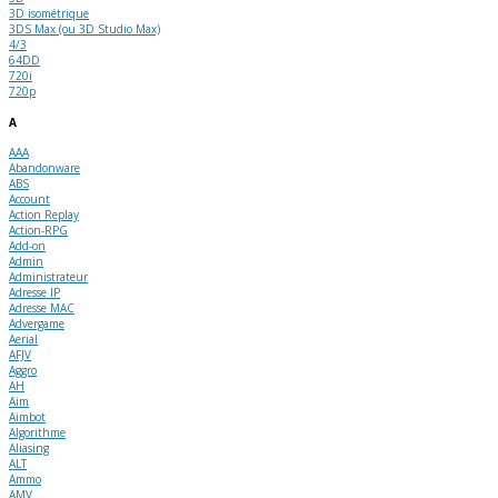
3D isométrique
3DS Max (ou 3D Studio Max)
4/3
64DD
720i
720p
A
AAA
Abandonware
ABS
Account
Action Replay
Action-RPG
Add-on
Admin
Administrateur
Adresse IP
Adresse MAC
Advergame
Aerial
AFJV
Aggro
AH
Aim
Aimbot
Algorithme
Aliasing
ALT
Ammo
AMV