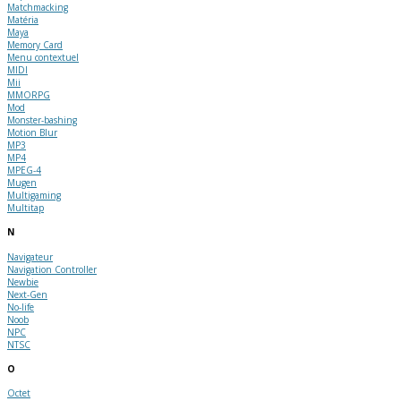
Matchmacking
Matéria
Maya
Memory Card
Menu contextuel
MIDI
Mii
MMORPG
Mod
Monster-bashing
Motion Blur
MP3
MP4
MPEG-4
Mugen
Multigaming
Multitap
N
Navigateur
Navigation Controller
Newbie
Next-Gen
No-life
Noob
NPC
NTSC
O
Octet