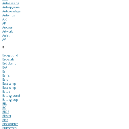
Anti-aliasing
Anti-spyware
Anticrénelage
Antivirus
AoE
API
Arobase
Artwork
Assist
AVI
B
Background
Backstab
Bad dump
BAF
Ban
Banish
Bard
Base camp
Base ramp
Battle
Battleground
Battlegroup
BBL
BG
BIOS
Blaster
Blob
Blockbuster
Bluescreen