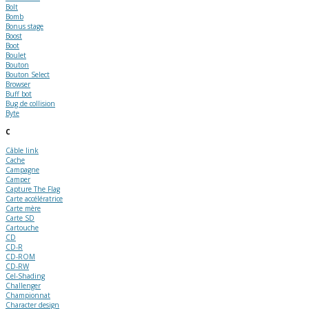
Bolt
Bomb
Bonus stage
Boost
Boot
Boulet
Bouton
Bouton Select
Browser
Buff bot
Bug de collision
Byte
C
Câble link
Cache
Campagne
Camper
Capture The Flag
Carte accélératrice
Carte mère
Carte SD
Cartouche
CD
CD-R
CD-ROM
CD-RW
Cel-Shading
Challenger
Championnat
Character design