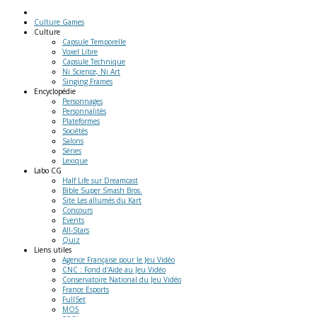
Culture Games
Culture
Capsule Temporelle
Voxel Libre
Capsule Technique
Ni Science, Ni Art
Singing Frames
Encyclopédie
Personnages
Personnalités
Plateformes
Sociétés
Salons
Séries
Lexique
Labo
CG
Half Life sur Dreamcast
Bible Super Smash Bros.
Site Les allumés du Kart
Concours
Events
All-Stars
Quiz
Liens
utiles
Agence Française pour le Jeu Vidéo
CNC : Fond d'Aide au Jeu Vidéo
Conservatoire National du Jeu Vidéo
France Esports
FullSet
MO5