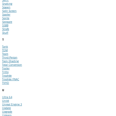
Snaking
Spawn
Split Screen
Spoiler
Sprite
Spyware
SSBB
Strafe
Stuff
T
Tank
TDM
Team
Third-Person
Toon-Shading
Total Conversion
Trailer
Tritto
Trophée
Trophée FNAC
TVHD
U
Ultra 64
Unité
Unreal Engine 3
Update
Upgrade
Upkeep