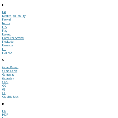
F
FAI
Fatalité (ou Fatality)
Firewall
Forum
FPS
Frag
Fragger
Frame Per Second
Freeloader
Freeware
FTP
Full HD
G
Game Design
Game Genie
Gameplay
Gamertag
Geek
GG
GJ
GL
Graphic Basic
H
HD
HDR