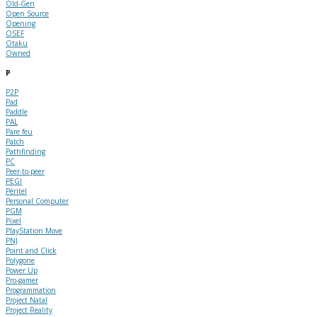
Old-Gen
Open Source
Opening
OSEF
Otaku
Owned
P
P2P
Pad
Paddle
PAL
Pare feu
Patch
Pathfinding
PC
Peer-to-peer
PEGI
Péritel
Personal Computer
PGM
Pixel
PlayStation Move
PNJ
Point and Click
Polygone
Power Up
Pro-gamer
Programmation
Project Natal
Project Reality