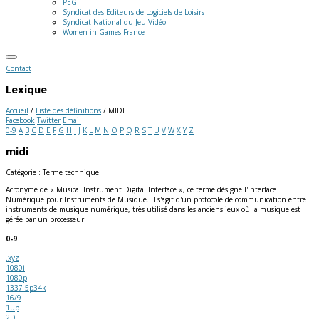
PEGI
Syndicat des Editeurs de Logiciels de Loisirs
Syndicat National du Jeu Vidéo
Women in Games France
Contact
Lexique
Accueil
/
Liste des définitions
/
MIDI
Facebook
Twitter
Email
0-9
A
B
C
D
E
F
G
H
I
J
K
L
M
N
O
P
Q
R
S
T
U
V
W
X
Y
Z
midi
Catégorie : Terme technique
Acronyme de « Musical Instrument Digital Interface », ce terme désigne l'Interface
Numérique pour Instruments de Musique. Il s'agit d'un protocole de communication entre
instruments de musique numérique, très utilisé dans les anciens jeux où la musique est
gérée par un processeur.
0-9
.xyz
1080i
1080p
1337 5p34k
16/9
1up
2D