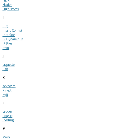
HDR
Healer
High scores
I
ICQ
Insert Coin(s)
Interface
IP Dynamique
IP Fixe
Item
J
Jaquette
JDR
K
Keyboard
Kinect
Kyû
L
Ladder
League
Loading
M
Main