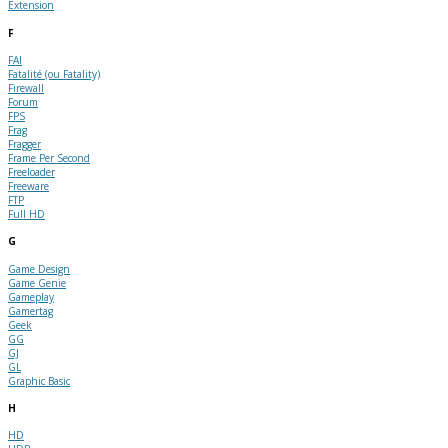
Extension
F
FAI
Fatalité (ou Fatality)
Firewall
Forum
FPS
Frag
Fragger
Frame Per Second
Freeloader
Freeware
FTP
Full HD
G
Game Design
Game Genie
Gameplay
Gamertag
Geek
GG
GJ
GL
Graphic Basic
H
HD