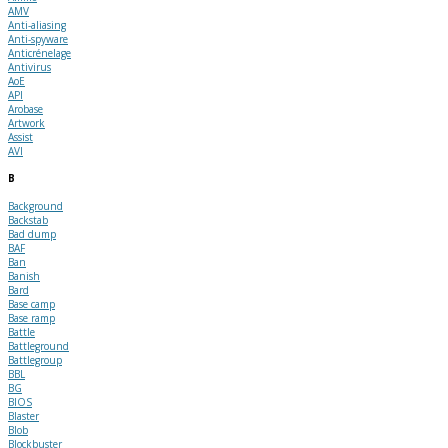
AMV
Anti-aliasing
Anti-spyware
Anticrénelage
Antivirus
AoE
API
Arobase
Artwork
Assist
AVI
B
Background
Backstab
Bad dump
BAF
Ban
Banish
Bard
Base camp
Base ramp
Battle
Battleground
Battlegroup
BBL
BG
BIOS
Blaster
Blob
Blockbuster