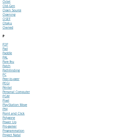
Octet
Old-Gen
Open Source
Opening
OSEF
Otaku
Owned
P
P2P
Pad
Paddle
PAL
Pare feu
Patch
Pathfinding
PC
Peer-to-peer
PEGI
Péritel
Personal Computer
PGM
Pixel
PlayStation Move
PNJ
Point and Click
Polygone
Power Up
Pro-gamer
Programmation
Project Natal