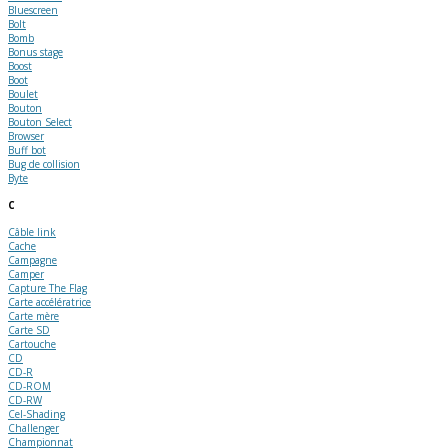
Bluescreen
Bolt
Bomb
Bonus stage
Boost
Boot
Boulet
Bouton
Bouton Select
Browser
Buff bot
Bug de collision
Byte
C
Câble link
Cache
Campagne
Camper
Capture The Flag
Carte accélératrice
Carte mère
Carte SD
Cartouche
CD
CD-R
CD-ROM
CD-RW
Cel-Shading
Challenger
Championnat