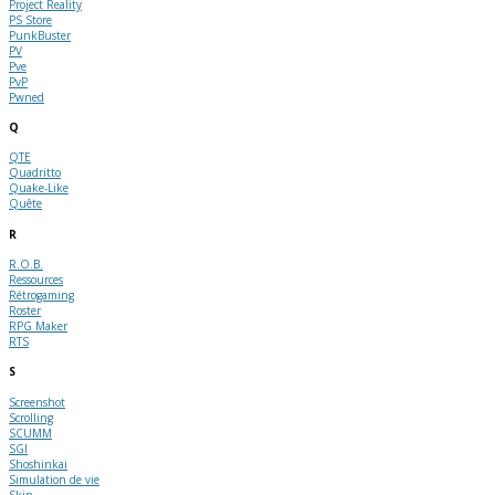
Project Reality
PS Store
PunkBuster
PV
Pve
PvP
Pwned
Q
QTE
Quadritto
Quake-Like
Quête
R
R.O.B.
Ressources
Rétrogaming
Roster
RPG Maker
RTS
S
Screenshot
Scrolling
SCUMM
SGI
Shoshinkai
Simulation de vie
Skin