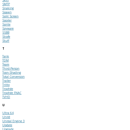
SMTP
Snaking
Spawn
Split Screen
Spoiler
Sprite
Spyware
SSBB
Strafe
Stuff
T
Tank
TDM
Team
Third-Person
Toon-Shading
Total Conversion
Trailer
Tritto
Trophée
Trophée FNAC
TVHD
U
Ultra 64
Unité
Unreal Engine 3
Update
Upgrade