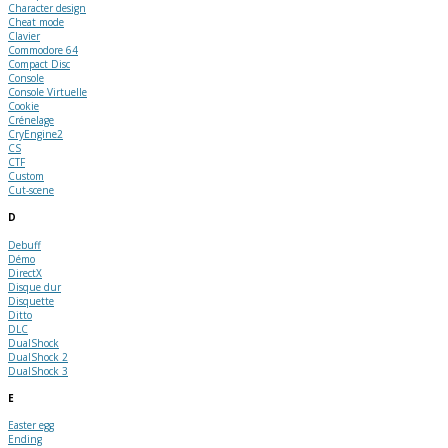
Character design
Cheat mode
Clavier
Commodore 64
Compact Disc
Console
Console Virtuelle
Cookie
Crénelage
CryEngine2
CS
CTF
Custom
Cut-scene
D
Debuff
Démo
DirectX
Disque dur
Disquette
Ditto
DLC
DualShock
DualShock 2
DualShock 3
E
Easter egg
Ending