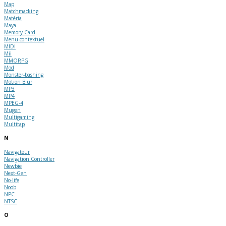
Map
Matchmacking
Matéria
Maya
Memory Card
Menu contextuel
MIDI
Mii
MMORPG
Mod
Monster-bashing
Motion Blur
MP3
MP4
MPEG-4
Mugen
Multigaming
Multitap
N
Navigateur
Navigation Controller
Newbie
Next-Gen
No-life
Noob
NPC
NTSC
O