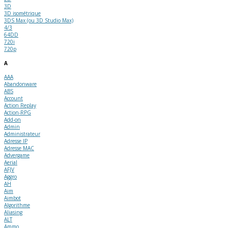
3D
3D isométrique
3DS Max (ou 3D Studio Max)
4/3
64DD
720i
720p
A
AAA
Abandonware
ABS
Account
Action Replay
Action-RPG
Add-on
Admin
Administrateur
Adresse IP
Adresse MAC
Advergame
Aerial
AFJV
Aggro
AH
Aim
Aimbot
Algorithme
Aliasing
ALT
Ammo