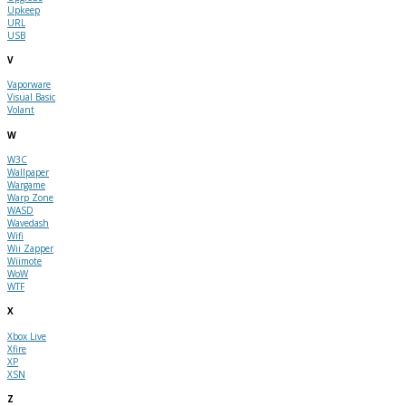
Upkeep
URL
USB
V
Vaporware
Visual Basic
Volant
W
W3C
Wallpaper
Wargame
Warp Zone
WASD
Wavedash
Wifi
Wii Zapper
Wiimote
WoW
WTF
X
Xbox Live
Xfire
XP
XSN
Z