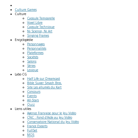
Culture Games
Culture
Capsule Temporelle
Voxel Libre
Capsule Technique
Ni Science, Ni Art
Singing Frames
Encyclopédie
Personnages
Personnalités
Plateformes
Sociétés
Salons
Séries
Lexique
Labo
CG
Half Life sur Dreamcast
Bible Super Smash Bros.
Site Les allumés du Kart
Concours
Events
All-Stars
Quiz
Liens
utiles
Agence Française pour le Jeu Vidéo
CNC : Fond d'Aide au Jeu Vidéo
Conservatoire National du Jeu Vidéo
France Esports
FullSet
MO5