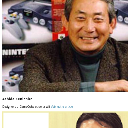
Ashida Kenichiro
Designer du GameCube et de la Wii
Voir notre article