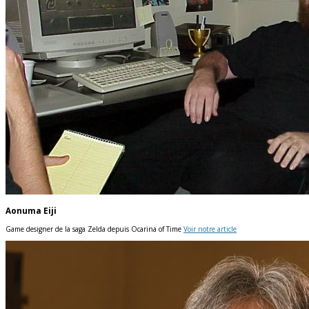
Aonuma Eiji
Game designer de la saga Zelda depuis Ocarina of Time
Voir notre article