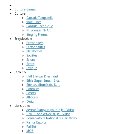
Culture Games
Culture
Capsule Temporelle
Voxel Libre
Capsule Technique
Ni Science, Ni Art
Singing Frames
Encyclopédie
Personnages
Personnalités
Plateformes
Sociétés
Salons
Séries
Lexique
Labo
CG
Half Life sur Dreamcast
Bible Super Smash Bros.
Site Les allumés du Kart
Concours
Events
All-Stars
Quiz
Liens
utiles
Agence Française pour le Jeu Vidéo
CNC : Fond d'Aide au Jeu Vidéo
Conservatoire National du Jeu Vidéo
France Esports
FullSet
MO5