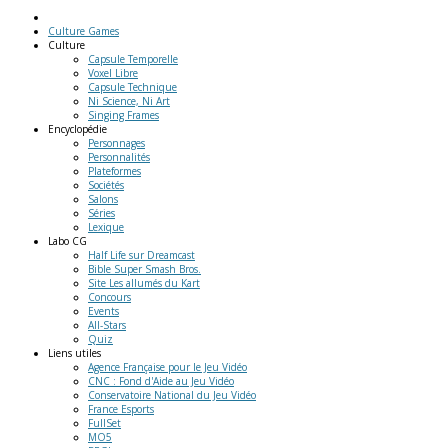
Culture Games
Culture
Capsule Temporelle
Voxel Libre
Capsule Technique
Ni Science, Ni Art
Singing Frames
Encyclopédie
Personnages
Personnalités
Plateformes
Sociétés
Salons
Séries
Lexique
Labo
CG
Half Life sur Dreamcast
Bible Super Smash Bros.
Site Les allumés du Kart
Concours
Events
All-Stars
Quiz
Liens
utiles
Agence Française pour le Jeu Vidéo
CNC : Fond d'Aide au Jeu Vidéo
Conservatoire National du Jeu Vidéo
France Esports
FullSet
MO5