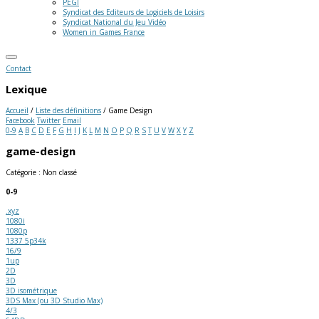
PEGI
Syndicat des Editeurs de Logiciels de Loisirs
Syndicat National du Jeu Vidéo
Women in Games France
Contact
Lexique
Accueil
/
Liste des définitions
/
Game Design
Facebook
Twitter
Email
0-9
A
B
C
D
E
F
G
H
I
J
K
L
M
N
O
P
Q
R
S
T
U
V
W
X
Y
Z
game-design
Catégorie : Non classé
0-9
.xyz
1080i
1080p
1337 5p34k
16/9
1up
2D
3D
3D isométrique
3DS Max (ou 3D Studio Max)
4/3