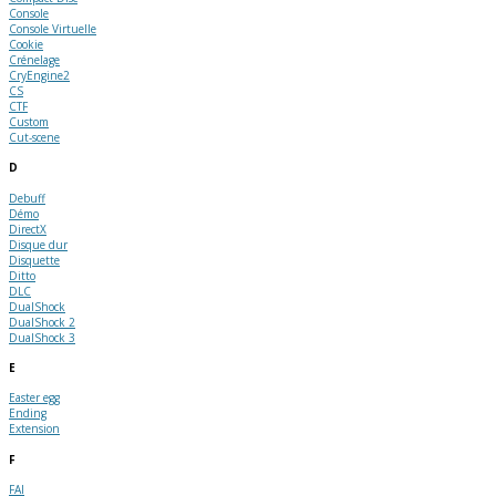
Console
Console Virtuelle
Cookie
Crénelage
CryEngine2
CS
CTF
Custom
Cut-scene
D
Debuff
Démo
DirectX
Disque dur
Disquette
Ditto
DLC
DualShock
DualShock 2
DualShock 3
E
Easter egg
Ending
Extension
F
FAI