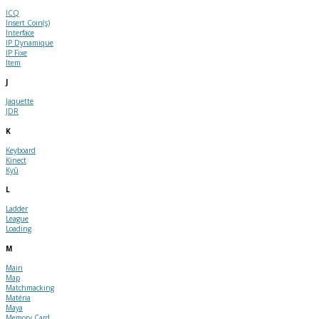
ICQ
Insert Coin(s)
Interface
IP Dynamique
IP Fixe
Item
J
Jaquette
JDR
K
Keyboard
Kinect
Kyû
L
Ladder
League
Loading
M
Main
Map
Matchmacking
Matéria
Maya
Memory Card