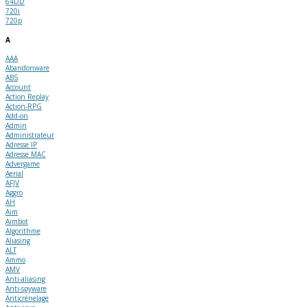
64DD
720i
720p
A
AAA
Abandonware
ABS
Account
Action Replay
Action-RPG
Add-on
Admin
Administrateur
Adresse IP
Adresse MAC
Advergame
Aerial
AFJV
Aggro
AH
Aim
Aimbot
Algorithme
Aliasing
ALT
Ammo
AMV
Anti-aliasing
Anti-spyware
Anticrénelage