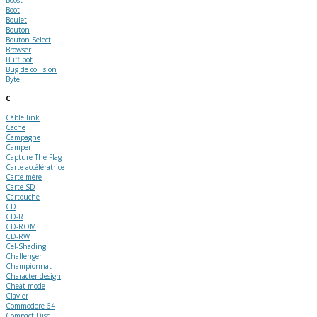
Boot
Boulet
Bouton
Bouton Select
Browser
Buff bot
Bug de collision
Byte
C
Câble link
Cache
Campagne
Camper
Capture The Flag
Carte accélératrice
Carte mère
Carte SD
Cartouche
CD
CD-R
CD-ROM
CD-RW
Cel-Shading
Challenger
Championnat
Character design
Cheat mode
Clavier
Commodore 64
Compact Disc