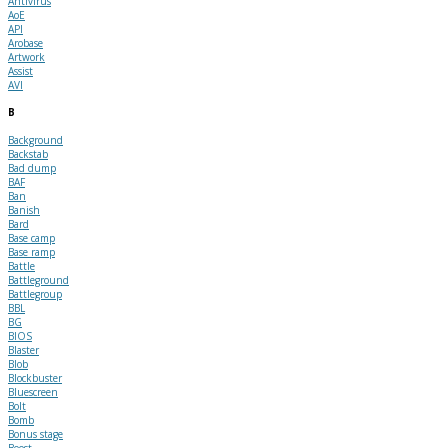
Antivirus
AoE
API
Arobase
Artwork
Assist
AVI
B
Background
Backstab
Bad dump
BAF
Ban
Banish
Bard
Base camp
Base ramp
Battle
Battleground
Battlegroup
BBL
BG
BIOS
Blaster
Blob
Blockbuster
Bluescreen
Bolt
Bomb
Bonus stage
Boost