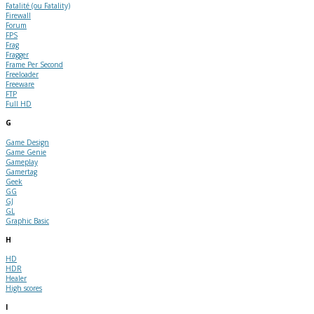
Fatalité (ou Fatality)
Firewall
Forum
FPS
Frag
Fragger
Frame Per Second
Freeloader
Freeware
FTP
Full HD
G
Game Design
Game Genie
Gameplay
Gamertag
Geek
GG
GJ
GL
Graphic Basic
H
HD
HDR
Healer
High scores
I