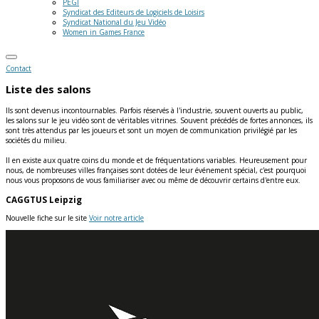
PEGI
Syndicat des Editeurs de Logiciels de Loisirs
Syndicat National du Jeu Vidéo
Women in Games France
Contact
Liste des salons
Ils sont devenus incontournables. Parfois réservés à l'industrie, souvent ouverts au public,
les salons sur le jeu vidéo sont de véritables vitrines. Souvent précédés de fortes annonces, ils
sont très attendus par les joueurs et sont un moyen de communication privilégié par les
sociétés du milieu.
Il en existe aux quatre coins du monde et de fréquentations variables. Heureusement pour
nous, de nombreuses villes françaises sont dotées de leur événement spécial, c'est pourquoi
nous vous proposons de vous familiariser avec ou même de découvrir certains d'entre eux.
CAGGTUS Leipzig
Nouvelle fiche sur le site
Voir notre article