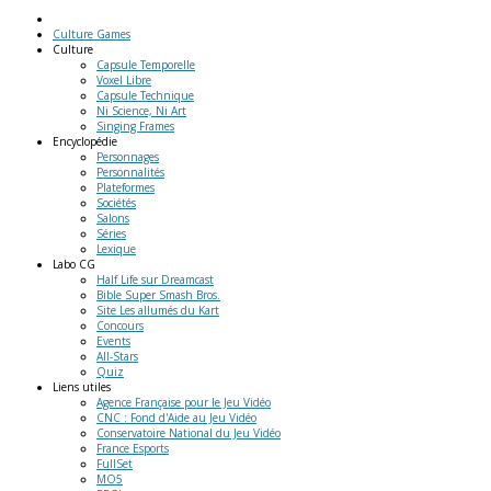
Culture Games
Culture
Capsule Temporelle
Voxel Libre
Capsule Technique
Ni Science, Ni Art
Singing Frames
Encyclopédie
Personnages
Personnalités
Plateformes
Sociétés
Salons
Séries
Lexique
Labo
CG
Half Life sur Dreamcast
Bible Super Smash Bros.
Site Les allumés du Kart
Concours
Events
All-Stars
Quiz
Liens
utiles
Agence Française pour le Jeu Vidéo
CNC : Fond d'Aide au Jeu Vidéo
Conservatoire National du Jeu Vidéo
France Esports
FullSet
MO5