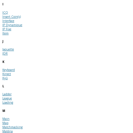
I
ICQ
Insert Coin(s)
Interface
IP Dynamique
IP Fixe
Item
J
Jaquette
JDR
K
Keyboard
Kinect
Kyû
L
Ladder
League
Loading
M
Main
Map
Matchmacking
Matéria