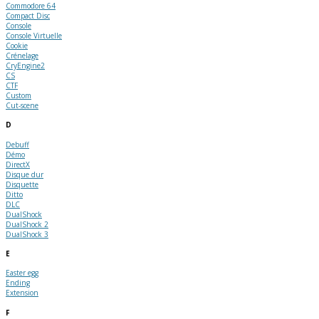
Commodore 64
Compact Disc
Console
Console Virtuelle
Cookie
Crénelage
CryEngine2
CS
CTF
Custom
Cut-scene
D
Debuff
Démo
DirectX
Disque dur
Disquette
Ditto
DLC
DualShock
DualShock 2
DualShock 3
E
Easter egg
Ending
Extension
F