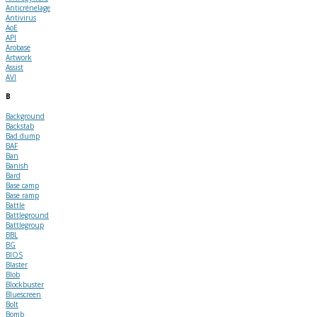
Anticrénelage
Antivirus
AoE
API
Arobase
Artwork
Assist
AVI
B
Background
Backstab
Bad dump
BAF
Ban
Banish
Bard
Base camp
Base ramp
Battle
Battleground
Battlegroup
BBL
BG
BIOS
Blaster
Blob
Blockbuster
Bluescreen
Bolt
Bomb