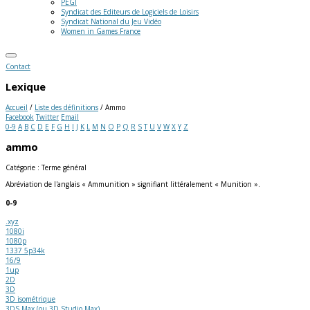
PEGI
Syndicat des Editeurs de Logiciels de Loisirs
Syndicat National du Jeu Vidéo
Women in Games France
Contact
Lexique
Accueil
/
Liste des définitions
/
Ammo
Facebook
Twitter
Email
0-9
A
B
C
D
E
F
G
H
I
J
K
L
M
N
O
P
Q
R
S
T
U
V
W
X
Y
Z
ammo
Catégorie : Terme général
Abréviation de l'anglais « Ammunition » signifiant littéralement « Munition ».
0-9
.xyz
1080i
1080p
1337 5p34k
16/9
1up
2D
3D
3D isométrique
3DS Max (ou 3D Studio Max)