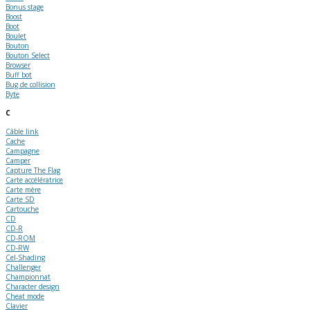
Bonus stage
Boost
Boot
Boulet
Bouton
Bouton Select
Browser
Buff bot
Bug de collision
Byte
C
Câble link
Cache
Campagne
Camper
Capture The Flag
Carte accélératrice
Carte mère
Carte SD
Cartouche
CD
CD-R
CD-ROM
CD-RW
Cel-Shading
Challenger
Championnat
Character design
Cheat mode
Clavier