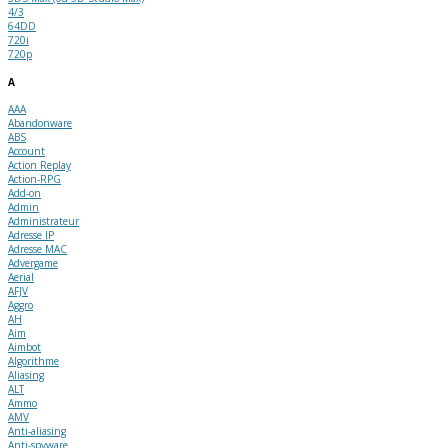
4/3
64DD
720i
720p
A
AAA
Abandonware
ABS
Account
Action Replay
Action-RPG
Add-on
Admin
Administrateur
Adresse IP
Adresse MAC
Advergame
Aerial
AFJV
Aggro
AH
Aim
Aimbot
Algorithme
Aliasing
ALT
Ammo
AMV
Anti-aliasing
Anti-spyware