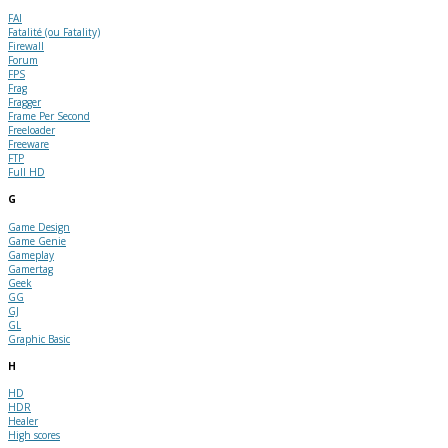
FAI
Fatalité (ou Fatality)
Firewall
Forum
FPS
Frag
Fragger
Frame Per Second
Freeloader
Freeware
FTP
Full HD
G
Game Design
Game Genie
Gameplay
Gamertag
Geek
GG
GJ
GL
Graphic Basic
H
HD
HDR
Healer
High scores