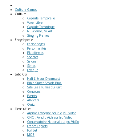
Culture Games
Culture
Capsule Temporelle
Voxel Libre
Capsule Technique
Ni Science, Ni Art
Singing Frames
Encyclopédie
Personnages
Personnalités
Plateformes
Sociétés
Salons
Séries
Lexique
Labo
CG
Half Life sur Dreamcast
Bible Super Smash Bros.
Site Les allumés du Kart
Concours
Events
All-Stars
Quiz
Liens
utiles
Agence Française pour le Jeu Vidéo
CNC : Fond d'Aide au Jeu Vidéo
Conservatoire National du Jeu Vidéo
France Esports
FullSet
MO5