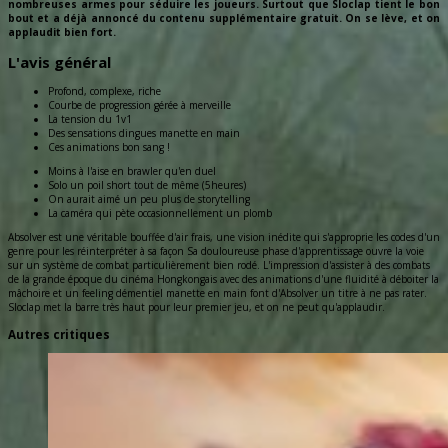
nombreuses armes pour séduire les joueurs. Surtout que Sloclap tient le bon
bout et a déjà annoncé du contenu supplémentaire gratuit. On se lève, et on
applaudit bien fort.
L'avis général
Profond, complexe, riche
Courbe de progression gérée à merveille
La tension du 1v1
Des sensations dingues manette en main
Ces animations bon sang !
Moins à l'aise en brawler qu'en duel
Solo un poil short tout de même (5heures)
On aurait aimé un peu plus de storytelling
La caméra qui pète occasionnellement un plomb
Absolver est une véritable bouffée d'air frais, une vision inédite qui s'approprie les codes d'un
genre pour les réinterpréter à sa façon Sa douloureuse phase d'apprentissage ouvre la voie
sur un système de combat particulièrement bien rodé. L'impression d'assister à des combats
de la grande époque du cinéma Hongkongais avec des animations d'une fluidité à déboiter la
mâchoire et un feeling démentiel manette en main font d'Absolver un titre à ne pas rater.
Sloclap met la barre très haut pour leur premier jeu, et on ne peut qu'applaudir.
Autres critiques