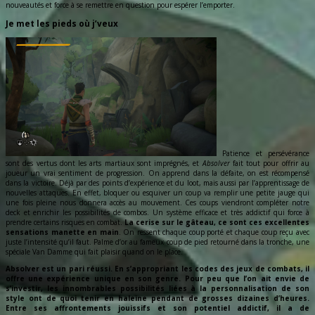
nouveautés et force à se remettre en question pour espérer l’emporter.
Je met les pieds où j’veux
Patience et persévérance
sont des vertus dont les arts martiaux sont imprégnés, et
Absolver
fait tout pour offrir au
joueur un vrai sentiment de progression. On apprend dans la défaite, on est récompensé
dans la victoire. Déjà par des points d’expérience et du loot, mais aussi par l’apprentissage de
nouvelles attaques. En effet, bloquer ou esquiver un coup va remplir une petite jauge qui
une fois pleine nous donnera accès au mouvement. Ces coups viendront compléter notre
deck et enrichir les possibilités de combos. Un système efficace et très addictif qui force à
prendre certains risques en combat.
La cerise sur le gâteau, ce sont ces excellentes
sensations manette en main
. On ressent chaque coup porté et chaque coup reçu avec
juste l’intensité qu’il faut. Palme d’or au fameux coup de pied retourné dans la tronche, une
spéciale Van Damme qui fait plaisir quand on le place.
Absolver est un pari réussi. En s’appropriant les codes des jeux de combats, il
offre une expérience unique en son genre. Pour peu que l’on ait envie de
s’investir, les innombrables possibilités liées à la personnalisation de son
style ont de quoi tenir en haleine pendant de grosses dizaines d’heures.
Entre ses affrontements jouissifs et son potentiel addictif, il a de