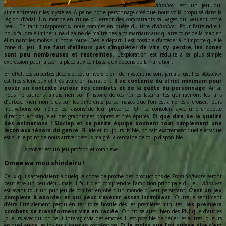
Absolver
est un jeu qui
aime entretenir les mystères. À peine notre personnage créé que nous voilà propulsé dans la
région d’Adal. Un monde en ruine où errent des combattants sauvages qui veulent votre
peau. En tant qu’apprentis, nous sommes en quête du titre d’
Absolver
. Pour l’atteindre il
nous faudra éliminer une dizaine de maître des arts martiaux aux quatre coins de la map en
éliminant les mobs sur notre route. Dès le départ il est possible d’accéder à n’importe quelle
zone du jeu.
Il ne faut d’ailleurs pas s’inquiéter de vite s’y perdre, les zones
sont peu nombreuses et restreintes
. L’exploration est réduite à sa plus simple
expression pour laisser la place aux combats, aux dépens de la narration.
En effet, ces superbes décors et cet univers plein de mystère ne sont jamais justifiés.
Absolver
est très silencieux et très avare en narration.
Il se contente du strict minimum pour
poser un contexte autour des combats et de la quête du personnage
. Ainsi,
nous ne saurons jamais rien sur l’histoire de ces ruines fascinantes qui raviront les fans
d’urbex. Rien non plus sur les différents personnages que l’on est amenés à croiser, leurs
motivations où même les raisons de leur présence. On se consolera avec une chouette
direction artistique et des graphismes propres et très épurés.
Et que dire de la qualité
des animations ! Sloclap et sa petite équipe donnent tout simplement une
leçon aux ténors du genre
. Fluide et toujours lisible, on sait exactement quelle attaque
est sur le point de nous arriver dessus malgré la centaine de coup disponible.
Absolver est un jeu profond et complexe
Omae wa mou shindeiru !
Ceux qui s’attendaient à quelque chose de proche des productions de
From Software
seront
peut-être un peu déçu, mais il faut bien comprendre l’ambition principale du jeu.
Absolver
est avant tout un pur jeu de combat enrobé d’un monde ouvert persistant.
C’est un jeu
complexe à aborder et qui peut s’avérer assez intimidant
. Outre le sentiment
d’être littéralement perdu en territoire hostile dès les premières minutes,
les premiers
combats se transforment vite en raclée
. On croise aussi bien des PNJ que d’autres
joueurs avec qui on peut interagir via des emotes. Il est possible de défier les autres joueurs
en duel ou de les inviter à jouer en coopération.
Et le moins que l’on puisse dire c’est