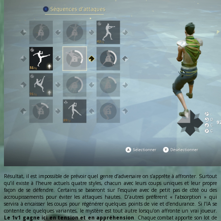
Résultat, il est impossible de prévoir quel genre d’adversaire on s’apprête à affronter. Surtout
qu’il existe à l’heure actuels quatre styles, chacun avec leurs coups uniques et leur propre
façon de se défendre. Certains se baseront sur l’esquive avec de petit pas de côté ou des
accroupissements pour éviter les attaques hautes. D’autres préfèrent « l’absorption » qui
servira à encaisser les coups pour régénérer quelques points de vie et d’endurance. Si l’IA se
contente de quelques variantes, le mystère est tout autre lorsqu’on affronte un vrai joueur.
Le 1v1 gagne ici en tension et en appréhension
. Chaque combat apporte son lot de