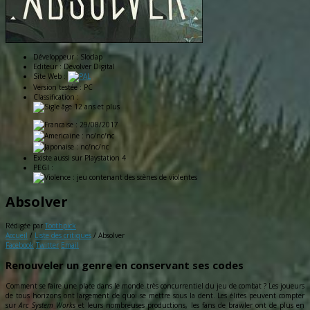
Développeur :
Sloclap
Editeur :
Devolver Digital
Site Web :
Version testée :
PC
Classification :
: 29/08/2017
: nc/nc/nc
: nc/nc/nc
Existe aussi sur
Playstation 4
PEGI :
Absolver
Rédigée par
Toothpick
Accueil
/
Liste des critiques
/
Absolver
Facebook
Twitter
Email
Renouveler un genre en conservant ses codes
Comment se faire une place dans le monde très concurrentiel du jeu de combat ? Les joueurs
de tous horizons ont largement de quoi se mettre sous la dent. Les élites peuvent compter
sur
Arc System Works
et leurs nombreuses productions, les fans de brawler ont de plus en