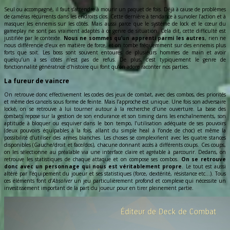
Seul ou accompagné, il faut s’attendre à mourir un paquet de fois. Déjà à cause de problèmes
de caméras récurrents dans les endroits clos. Cette dernière à tendance à survoler l’action et à
masquer les ennemis sur les côtés. Mais aussi parce que le système de lock et le cœur du
gameplay ne sont pas vraiment adaptés à ce genre de situation. Cela dit, cette difficulté est
justifiée par le contexte.
Nous ne sommes qu’un apprenti parmi les autres
, rien ne
nous différencie d’eux en matière de force, et on tombe fréquemment sur des ennemis plus
forts que soit. Les boss sont souvent entourés de plusieurs hommes de main et avoir
quelqu’un à ses côtés n’est pas de refus. De plus, c’est typiquement le genre de
fonctionnalité génératrice d’histoire qui font qu’on adore raconter nos parties.
La fureur de vaincre
On retrouve donc effectivement les codes des jeux de combat, avec des combos, des priorités
et même des cancels sous forme de feinte. Mais l’approche est unique. Une fois son adversaire
locké, on se retrouve à lui tourner autour à la recherche d’une ouverture. La base des
combats repose sur la gestion de son endurance et son timing dans les enchaînements, son
aptitude à bloquer ou esquiver dans le bon tempo, l’utilisation adéquate de ses pouvoirs
(deux pouvoirs équipables à la fois, allant du simple heal à l’onde de choc) et même la
possibilité d’utiliser des armes blanches. Les choses se complexifient avec les quatre stances
disponibles (Gauche/droit et face/dos), chacune donnant accès à différents coups. Ces coups,
on les sélectionne au préalable via une interface claire et agréable à parcourir. Dedans, on
retrouve les statistiques de chaque attaque et on compose ses combos.
On se retrouve
donc avec un personnage qui nous est véritablement propre
. Le tout est aussi
altéré par l’équipement du joueur et ses statistiques (force, dextérité, résistance etc…). Tous
ces éléments font d’
Absolver
un jeu particulièrement profond et complexe qui nécessite un
investissement important de la part du joueur pour en tirer pleinement partie.