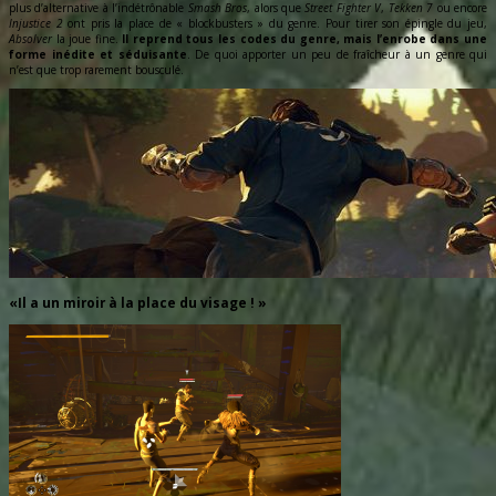
plus d’alternative à l’indétrônable
Smash Bros
, alors que
Street Fighter V
,
Tekken 7
ou encore
Injustice 2
ont pris la place de « blockbusters » du genre. Pour tirer son épingle du jeu,
Absolver
la joue fine.
Il reprend tous les codes du genre, mais l’enrobe dans une
forme inédite et séduisante
. De quoi apporter un peu de fraîcheur à un genre qui
n’est que trop rarement bousculé.
«Il a un miroir à la place du visage ! »