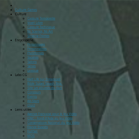
Culture Games
Culture
Capsule Temporelle
Voxel Libre
Capsule Technique
Ni Science, Ni Art
Singing Frames
Encyclopédie
Personnages
Personnalités
Plateformes
Sociétés
Salons
Séries
Lexique
Labo
CG
Half Life sur Dreamcast
Bible Super Smash Bros.
Site Les allumés du Kart
Concours
Events
All-Stars
Quiz
Liens
utiles
Agence Française pour le Jeu Vidéo
CNC : Fond d'Aide au Jeu Vidéo
Conservatoire National du Jeu Vidéo
France Esports
FullSet
MO5