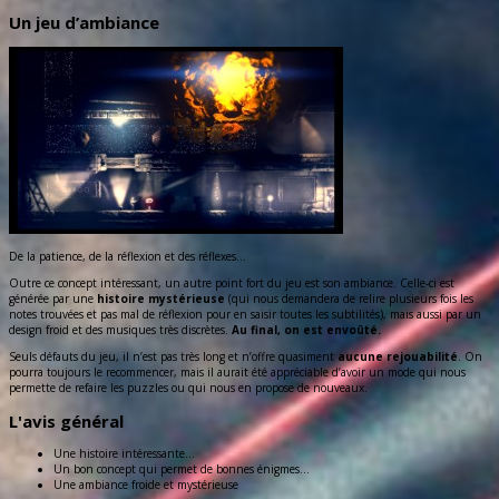
Un jeu d’ambiance
De la patience, de la réflexion et des réflexes…
Outre ce concept intéressant, un autre point fort du jeu est son ambiance. Celle-ci est
générée par une
histoire mystérieuse
(qui nous demandera de relire plusieurs fois les
notes trouvées et pas mal de réflexion pour en saisir toutes les subtilités), mais aussi par un
design froid et des musiques très discrètes.
Au final, on est envoûté.
Seuls défauts du jeu, il n’est pas très long et n’offre quasiment
aucune rejouabilité
. On
pourra toujours le recommencer, mais il aurait été appréciable d’avoir un mode qui nous
permette de refaire les puzzles ou qui nous en propose de nouveaux.
L'avis général
Une histoire intéressante...
Un bon concept qui permet de bonnes énigmes...
Une ambiance froide et mystérieuse