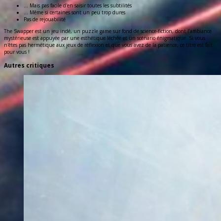
... Mais pas facile d'en saisir toutes les subtilités
... Même si certaines sont un peu trop dures
Pas de rejouabilité
The Swapper est un jeu indé, un puzzle game sur fond de science-fiction, dont l’ambiance
mystérieuse est appuyée par une esthétique léchée et un scénario énigmatique. Si vous
n'êtes pas hermétique aux jeux de réflexion et que vous avez de la patience, ce titre est fait
pour vous !
Autres critiques