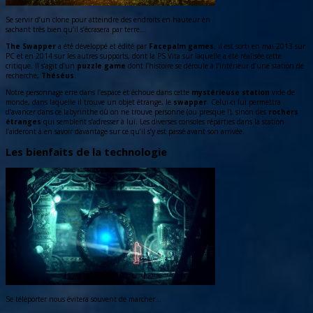
Se servir d’un clone pour atteindre des endroits en hauteur en
sachant très bien qu’il s’écrasera par terre…
The Swapper
a été développé et édité par
Facepalm games
, il est sorti en mai 2013 sur
PC et en 2014 sur les autres supports, dont la PS Vita sur laquelle a été réalisée cette
critique. Il s’agit d’un
puzzle game
dont l’histoire se déroule à l’intérieur d’une station de
recherche,
Théséus
.
Notre personnage erre dans l’espace et échoue dans cette
mystérieuse station
vide de
monde, dans laquelle il trouve un objet étrange, le
swapper
. Celui-ci lui permettra
d’avancer dans ce labyrinthe où on ne trouve personne (ou presque !), sinon des
rochers
étranges
qui semblent s’adresser à lui. Les diverses consoles réparties dans la station
l’aideront à en savoir davantage sur ce qu’il s’y est passé avant son arrivée.
Les bienfaits de la technologie
Se téléporter nous évitera souvent de marcher…