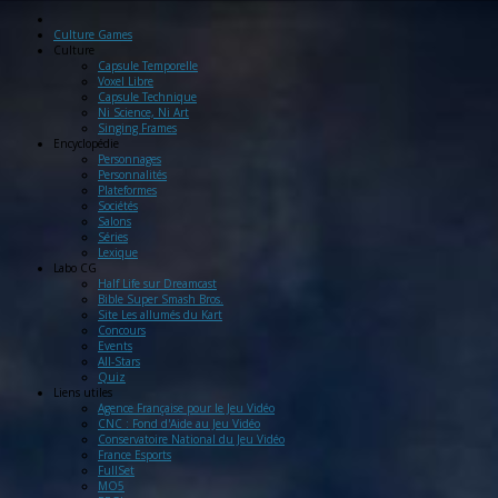
Culture Games
Culture
Capsule Temporelle
Voxel Libre
Capsule Technique
Ni Science, Ni Art
Singing Frames
Encyclopédie
Personnages
Personnalités
Plateformes
Sociétés
Salons
Séries
Lexique
Labo
CG
Half Life sur Dreamcast
Bible Super Smash Bros.
Site Les allumés du Kart
Concours
Events
All-Stars
Quiz
Liens
utiles
Agence Française pour le Jeu Vidéo
CNC : Fond d'Aide au Jeu Vidéo
Conservatoire National du Jeu Vidéo
France Esports
FullSet
MO5