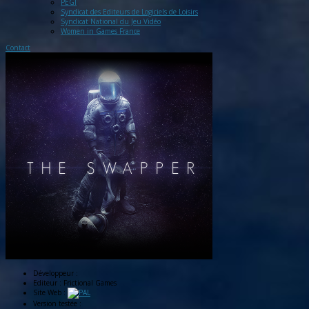
PEGI
Syndicat des Editeurs de Logiciels de Loisirs
Syndicat National du Jeu Vidéo
Women in Games France
Contact
Développeur :
Editeur :
Frictional Games
Site Web :
Version testée :