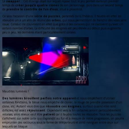
Le
swapper
… Cet étrange objet sur lequel repose tout le jeu permet dans un premier
temps de
créer jusqu’à quatre clones
de son personnage, puis dans un second temps
de
prendre le contrôle de l’un d’eux
, situé à proximité.
Ce sera l’occasion d’une
série de puzzles
, parsemés dans Théséus. Il faudra en effet les
résoudre un à un afin de réunir des
orbes
, qui nous permettront de franchir des voies sans
issue. Celles-ci ne s’ouvriront en effet que grâce à des consoles qui ne s’activent qu’avec un
certain nombre d’orbes. La difficulté des énigmes est peu élevée au début puis augmente
peu à peu, les dernières étant particulièrement corsées.
Maudites lumières !
Des lumières brouillent parfois notre appareil
et nous empêchent d’utiliser
certaines fonctions, la bleue nous empêche de cloner, la rouge de prendre possession d’un
clone, etc. Autant vous dire que
résoudre ces énigmes
, surtout quand elles sont
difficiles, est assez
réjouissant
. Cependant vers la fin certaines seront particulièrement
retorses, alors mieux vaut être
patient
car il faudra toutes les résoudre. Tous les puzzles
s’affichent sur notre carte qui s’agrandit au fur et à mesure de notre progression, on pourra
emprunter des raccourcis sous la forme de téléporteurs et ainsi naviguer entre ceux sur
lesquels on bloque.