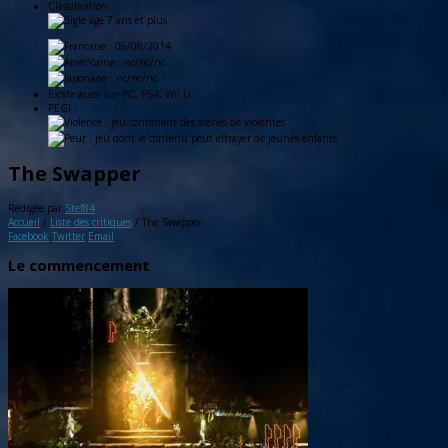
Classification :
: 06/08/2014
: nc/nc/nc
: nc/nc/nc
Existe aussi sur
PC, PS4, Wii U
PEGI :
The Swapper
Rédigée par
Stef84
Accueil
/
Liste des critiques
/
The Swapper
Facebook
Twitter
Email
Le commencement