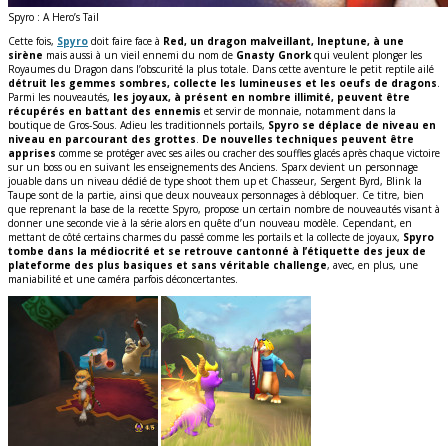
Spyro : A Hero’s Tail
Cette fois,
Spyro
doit faire face à
Red, un dragon malveillant, Ineptune, à une
sirène
mais aussi à un vieil ennemi du nom de
Gnasty Gnork
qui veulent plonger les
Royaumes du Dragon dans l’obscurité la plus totale. Dans cette aventure le petit reptile ailé
détruit les gemmes sombres, collecte les lumineuses et les oeufs de dragons
.
Parmi les nouveautés,
les joyaux, à présent en nombre illimité, peuvent être
récupérés en battant des ennemis
et servir de monnaie, notamment dans la
boutique de Gros-Sous. Adieu les traditionnels portails,
Spyro se déplace de niveau en
niveau en parcourant des grottes
.
De nouvelles techniques peuvent être
apprises
comme se protéger avec ses ailes ou cracher des souffles glacés après chaque victoire
sur un boss ou en suivant les enseignements des Anciens. Sparx devient un personnage
jouable dans un niveau dédié de type shoot them up et Chasseur, Sergent Byrd, Blink la
Taupe sont de la partie, ainsi que deux nouveaux personnages à débloquer. Ce titre, bien
que reprenant la base de la recette Spyro, propose un certain nombre de nouveautés visant à
donner une seconde vie à la série alors en quête d’un nouveau modèle. Cependant, en
mettant de côté certains charmes du passé comme les portails et la collecte de joyaux,
Spyro
tombe dans la médiocrité et se retrouve cantonné à l’étiquette des jeux de
plateforme des plus basiques et sans véritable challenge
, avec, en plus, une
maniabilité et une caméra parfois déconcertantes.