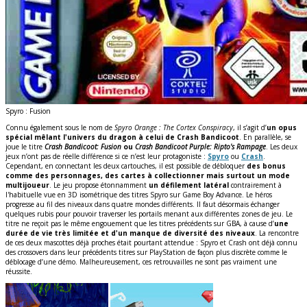
Spyro : Fusion
Connu également sous le nom de
Spyro Orange : The Cortex Conspiracy
, il s’agit d’
un opus
spécial mêlant l'univers du dragon à celui de Crash Bandicoot
. En parallèle, se
joue le titre
Crash Bandicoot: Fusion
ou
Crash Bandicoot Purple: Ripto's Rampage
. Les deux
jeux n’ont pas de réelle différence si ce n’est leur protagoniste :
Spyro
ou
Crash
.
Cependant, en connectant les deux cartouches, il est possible de débloquer
des bonus
comme des personnages, des cartes à collectionner mais surtout un mode
multijoueur
. Le jeu propose étonnamment
un défilement latéral
contrairement à
l'habituelle vue en 3D isométrique des titres Spyro sur Game Boy Advance. Le héros
progresse au fil des niveaux dans quatre mondes différents. Il faut désormais échanger
quelques rubis pour pouvoir traverser les portails menant aux différentes zones de jeu. Le
titre ne reçoit pas le même engouement que les titres précédents sur GBA, à cause d’
une
durée de vie très limitée et d'un manque de diversité des niveaux
. La rencontre
de ces deux mascottes déjà proches était pourtant attendue : Spyro et Crash ont déjà connu
des crossovers dans leur précédents titres sur PlayStation de façon plus discrète comme le
déblocage d’une démo. Malheureusement, ces retrouvailles ne sont pas vraiment une
réussite.