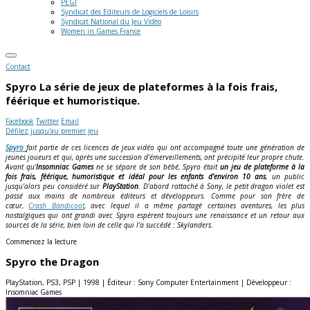
PEGI
Syndicat des Editeurs de Logiciels de Loisirs
Syndicat National du Jeu Vidéo
Women in Games France
Contact
Spyro
La série de jeux de plateformes à la fois frais,
féérique et humoristique.
Facebook
Twitter
Email
Défilez jusqu'au premier jeu
Spyro
fait partie de ces licences de jeux vidéo qui ont accompagné toute une génération de
jeunes joueurs et qui, après une succession d’émerveillements, ont précipité leur propre chute.
Avant qu’
Insomniac Games
ne se sépare de son bébé, Spyro était
un jeu de plateforme à la
fois frais, féérique, humoristique et idéal pour les enfants d’environ 10 ans
, un public
jusqu’alors peu considéré sur
PlayStation
. D’abord rattaché à Sony, le petit dragon violet est
passé aux mains de nombreux éditeurs et développeurs. Comme pour son frère de
cœur,
Crash Bandicoot
, avec lequel il a même partagé certaines aventures, les plus
nostalgiques qui ont grandi avec Spyro espèrent toujours une renaissance et un retour aux
sources de la série, bien loin de celle qui l’a succédé : Skylanders.
Commencez la lecture
Spyro the Dragon
PlayStation, PS3, PSP | 1998 | Éditeur : Sony Computer Entertainment | Développeur :
Insomniac Games