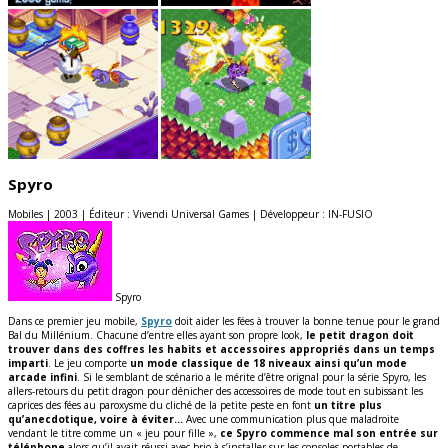
Spyro
Mobiles | 2003 | Éditeur : Vivendi Universal Games | Développeur : IN-FUSIO
Spyro
Dans ce premier jeu mobile,
Spyro
doit aider les fées à trouver la bonne tenue pour le grand
Bal du Millénium. Chacune d’entre elles ayant son propre look,
le petit dragon doit
trouver dans des coffres les habits et accessoires appropriés dans un temps
imparti
. Le jeu comporte
un mode classique de 18 niveaux ainsi qu’un mode
arcade infini
. Si le semblant de scénario a le mérite d’être orignal pour la série Spyro, les
allers-retours du petit dragon pour dénicher des accessoires de mode tout en subissant les
caprices des fées au paroxysme du cliché de la petite peste en font
un titre plus
qu’anecdotique, voire à éviter…
Avec une communication plus que maladroite
vendant le titre comme un « jeu pour fille »,
ce Spyro commence mal son entrée sur
téléphone
alors qu’il avait réussi avec brio à s’installer sur les consoles portables de