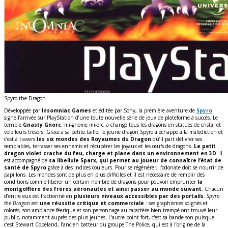
Spyro the Dragon
Développée par
Insomniac Games
et éditée par Sony, la première aventure de
Spyro
signe l’arrivée sur PlayStation d’une toute nouvelle série de jeux de plateforme à succès. Le
terrible
Gnasty Gnorc
, mi-gnome mi-orc, a changé tous les dragons en statues de cristal et
volé leurs trésors. Grâce à sa petite taille, le jeune dragon Spyro a échappé à la malédiction et
c’est à travers
les six mondes des Royaumes du Dragon
qu’il part délivrer ses
semblables, terrasser ses ennemis et récupérer les joyaux et les œufs de dragons.
Le petit
dragon violet crache du feu, charge et plane dans un environnement en 3D
. Il
est accompagné de
sa libellule Sparx, qui permet au joueur de connaître l’état de
santé de Spyro
grâce à des indices couleurs. Pour se régénérer, l'odonate doit se nourrir de
papillons. Les mondes sont de plus en plus difficiles et il est nécessaire de remplir des
conditions comme libérer un certain nombre de dragons pour pouvoir emprunter
la
montgolfière des frères aéronautes et ainsi passer au monde suivant
. Chacun
d’entre eux est fractionné en
plusieurs niveaux accessibles par des portails
.
Spyro
the Dragon
est
une réussite critique et commerciale
: ses graphismes soignés et
colorés, son ambiance féerique et son personnage au caractère bien trempé ont trouvé leur
public, notamment auprès des plus jeunes. L'autre point fort, c'est sa bande son puisque
c’est Stewart Copeland, l’ancien batteur du groupe The Police, qui est à l’origine de la