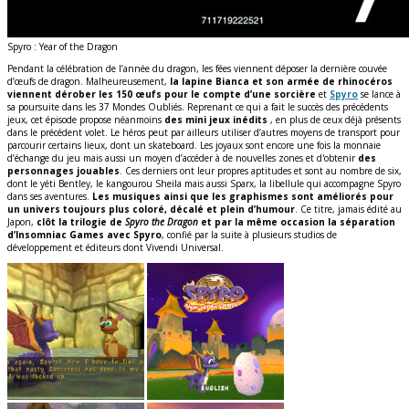
Spyro : Year of the Dragon
Pendant la célébration de l’année du dragon, les fées viennent déposer la dernière couvée
d’œufs de dragon. Malheureusement,
la lapine Bianca et son armée de rhinocéros
viennent dérober les 150 œufs pour le compte d’une sorcière
et
Spyro
se lance à
sa poursuite dans les 37 Mondes Oubliés. Reprenant ce qui a fait le succès des précédents
jeux, cet épisode propose néanmoins
des mini jeux inédits
, en plus de ceux déjà présents
dans le précédent volet. Le héros peut par ailleurs utiliser d’autres moyens de transport pour
parcourir certains lieux, dont un skateboard. Les joyaux sont encore une fois la monnaie
d’échange du jeu mais aussi un moyen d’accéder à de nouvelles zones et d'obtenir
des
personnages jouables
. Ces derniers ont leur propres aptitudes et sont au nombre de six,
dont le yéti Bentley, le kangourou Sheila mais aussi Sparx, la libellule qui accompagne Spyro
dans ses aventures.
Les musiques ainsi que les graphismes sont améliorés pour
un univers toujours plus coloré, décalé et plein d’humour
. Ce titre, jamais édité au
Japon,
clôt la trilogie de
Spyro the Dragon
et par la même occasion la séparation
d’Insomniac Games avec Spyro
, confié par la suite à plusieurs studios de
développement et éditeurs dont Vivendi Universal.