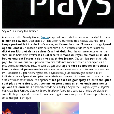
Spyro 2 : Gateway to Glimmer
Après avoir battu Gnasty Gnorc,
Spyro
emprunte un portail le propulsant malgré lui dans
le monde d’Avalar
. C’est alors qu’il fait la connaissance de trois nouveaux amis :
une
taupe portant le titre de Professeur, un faune du nom d’Enora et un guépard
appelé Chasseur
. Il décide alors de répondre à leur requête et de les débarrasser du
dictateur Ripto et de ses sbires Crush et Gulp
. Pour les vaincre et espérer rentrer
chez lui, le héros doit récolter
les quatorze talismans du royaume mais aussi des
boules ouvrant l’accès à des niveaux et des joyaux
. Ces derniers permettent de
payer l’ours Gros-Sous pour pouvoir traverser certaines zones et obtenir des capacités. En
plus de ses aptitudes de base, le petit dragon peut
apprendre de nouvelles facultés
temporaires et permanentes
grâce aux portails magiques et aux interactions avec les
PNJ. Les bases du jeu ne changent pas, Spyro est toujours accompagné de son ami et
indicateur de vie Sparx et récupère des artefacts en voyageant à travers des portails dans les
différents mondes et niveaux. Cependant
les phases de gameplay et les techniques
sont plus diversifiées, tout comme les personnages et les environnements
qui ont été enrichis
. Ce second épisode de la trilogie Spyro the Dragon,
Spyro 2: Ripto's
Rage
aux États-Unis ou
Spyro X Sparx: Tondemo Tours
au Japon, est une fois de plus bien
accueilli. La plus grande diversité, notamment grâce aux mini jeux et l’univers plus travaillé,
est saluée par la critique.