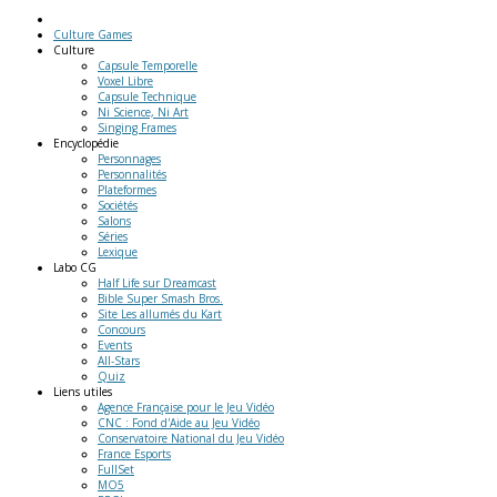
Culture Games
Culture
Capsule Temporelle
Voxel Libre
Capsule Technique
Ni Science, Ni Art
Singing Frames
Encyclopédie
Personnages
Personnalités
Plateformes
Sociétés
Salons
Séries
Lexique
Labo
CG
Half Life sur Dreamcast
Bible Super Smash Bros.
Site Les allumés du Kart
Concours
Events
All-Stars
Quiz
Liens
utiles
Agence Française pour le Jeu Vidéo
CNC : Fond d'Aide au Jeu Vidéo
Conservatoire National du Jeu Vidéo
France Esports
FullSet
MO5