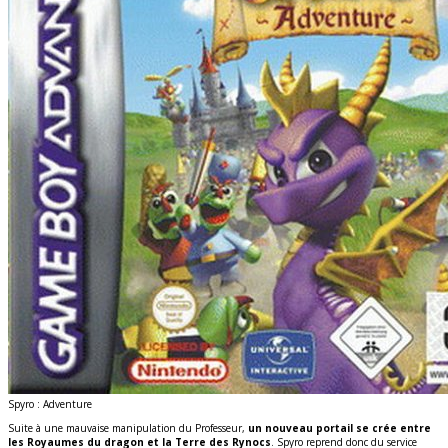
Spyro : Adventure
Suite à une mauvaise manipulation du Professeur,
un nouveau portail se crée entre
les Royaumes du dragon et la Terre des Rynocs
. Spyro reprend donc du service