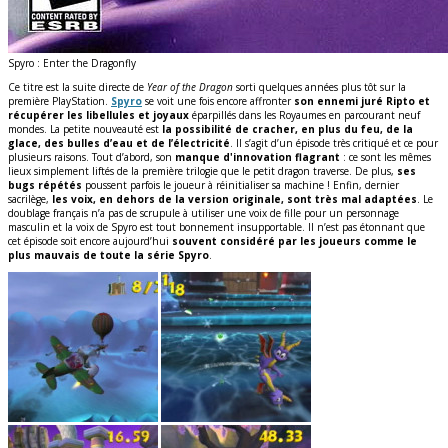
Spyro : Enter the Dragonfly
Ce titre est la suite directe de
Year of the Dragon
sorti quelques années plus tôt sur la
première PlayStation.
Spyro
se voit une fois encore affronter
son ennemi juré Ripto et
récupérer les libellules et joyaux
éparpillés dans les Royaumes en parcourant neuf
mondes. La petite nouveauté est
la possibilité de cracher, en plus du feu, de la
glace, des bulles d’eau et de l’électricité
. Il s’agit d’un épisode très critiqué et ce pour
plusieurs raisons. Tout d’abord, son
manque d'innovation flagrant
: ce sont les mêmes
lieux simplement liftés de la première trilogie que le petit dragon traverse. De plus,
ses
bugs répétés
poussent parfois le joueur à réinitialiser sa machine ! Enfin, dernier
sacrilège,
les voix, en dehors de la version originale, sont très mal adaptées
. Le
doublage français n’a pas de scrupule à utiliser une voix de fille pour un personnage
masculin et la voix de Spyro est tout bonnement insupportable. Il n’est pas étonnant que
cet épisode soit encore aujourd’hui
souvent considéré par les joueurs comme le
plus mauvais de toute la série Spyro
.