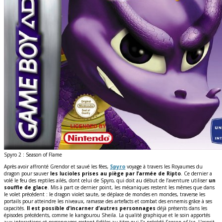
Spyro 2 : Season of Flame
Après avoir affronté Grendor et sauvé les fées,
Spyro
voyage à travers les Royaumes du
dragon pour sauver
les lucioles prises au piège par l’armée de Ripto
. Ce dernier a
volé le feu des reptiles ailés, dont celui de Spyro, qui doit au début de l’aventure utiliser
un
souffle de glace
. Mis à part ce dernier point, les mécaniques restent les mêmes que dans
le volet précédent : le dragon violet saute, se déplace de mondes en mondes, traverse les
portails pour atteindre les niveaux, ramasse des artefacts et combat des ennemis grâce à ses
capacités.
Il est possible d’incarner d’autres personnages
déjà présents dans les
épisodes précédents, comme le kangourou Sheila. La qualité graphique et le soin apportés