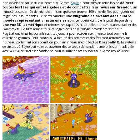
non développé par le studio Insomniac Games.
Spyro
a pour mission cette fois de
délivrer
toutes les fées qui ont été gelées et de combattre leur ravisseur Grendor
, un
rhinocéros sorcier. Ce dernier s’est mis en quête de trouver 100 ailes de fées pour guérir ses
migraines insoutenables. Le héros parcourt
une vingtaine de niveaux dans quatre
mondes représentant chacun une saison
. Le joueur contrôle le petit dragon dans
une vue 3D isométrique
et retrouve ses capacités habituelles : sauter, planer, cracher des
flammes,etc. Ce titre réunit tous les ingrédients de la trilogie précédente sortie sur
PlayStation. Ainsi les portails sont toujours là pour accéder aux niveaux tout comme la
collecte de gemmes. Petit bonus, si la totalité des gemmes et des fées sont retrouvées, un
nouveau portail fait son apparition pour un niveau inédit baptisé
Dragonfly X
. Le système
de circuit où Spyro doit voler et traverser des cerceaux demandant une précision inadaptée
avec la GBA, celui-ci est abandonné pour la suite de ces épisodes sur Game Boy Advance.