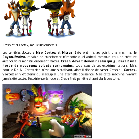
Crash et N.Cortex, meilleurs ennemis
Les terribles docteurs
Neo Cortex
et
Nitrus Brio
ont mis au point une machine, le
Rayon-Evolvo
, capable de transformer n’importe quel animal commun en une créature
aux pouvoirs monstrueusement féroces.
Crash devait devenir celui qui guiderait une
horde de nouveaux soldats surhumains
, tous issus de ces expérimentations. Mais
pour le Dr. N. Cortex rien n’est jamais suffisant, alors il décide de passer Crash au
Cortex-
Vortex
afin d’obtenir du marsupial une éternelle obéissance. Mais cette machine n’ayant
jamais été testée, l’expérience échoue et Crash finit par être chassé du laboratoire.