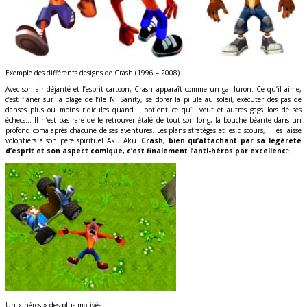
Exemple des différents designs de Crash (1996 – 2008)
Avec son air déjanté et l’esprit cartoon, Crash apparaît comme un gai luron. Ce qu’il aime,
c’est flâner sur la plage de l’île N. Sanity, se dorer la pilule au soleil, exécuter des pas de
danses plus ou moins ridicules quand il obtient ce qu’il veut et autres gags lors de ses
échecs… Il n’est pas rare de le retrouver étalé de tout son long, la bouche béante dans un
profond coma après chacune de ses aventures. Les plans stratèges et les discours, il les laisse
volontiers à son père spirituel Aku Aku.
Crash, bien qu’attachant par sa légèreté
d’esprit et son aspect comique, c’est finalement l’anti-héros par excellenc
e.
Un « héros » des plus motivés