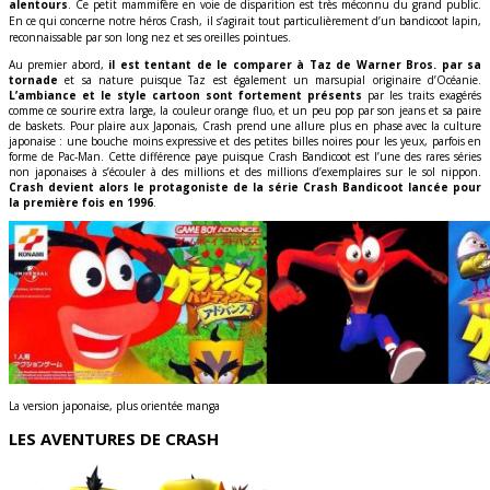
alentours
. Ce petit mammifère en voie de disparition est très méconnu du grand public.
En ce qui concerne notre héros Crash, il s’agirait tout particulièrement d’un bandicoot lapin,
reconnaissable par son long nez et ses oreilles pointues.
Au premier abord,
il est tentant de le comparer à Taz de Warner Bros. par sa
tornade
et sa nature puisque Taz est également un marsupial originaire d’Océanie.
L’ambiance et le style cartoon sont fortement présents
par les traits exagérés
comme ce sourire extra large, la couleur orange fluo, et un peu pop par son jeans et sa paire
de baskets. Pour plaire aux Japonais, Crash prend une allure plus en phase avec la culture
japonaise : une bouche moins expressive et des petites billes noires pour les yeux, parfois en
forme de Pac-Man. Cette différence paye puisque Crash Bandicoot est l’une des rares séries
non japonaises à s’écouler à des millions et des millions d’exemplaires sur le sol nippon.
Crash devient alors le protagoniste de la série Crash Bandicoot lancée pour
la première fois en 1996
.
La version japonaise, plus orientée manga
LES AVENTURES DE CRASH