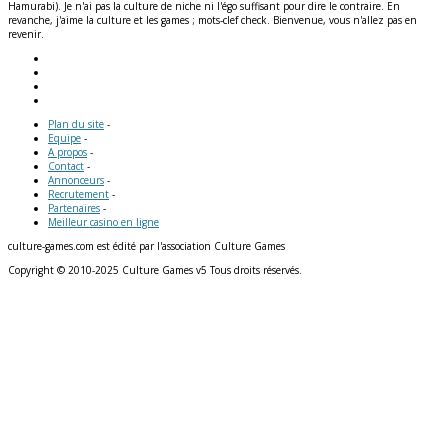
Hamurabi). Je n'ai pas la culture de niche ni l'égo suffisant pour dire le contraire. En
revanche, j'aime la culture et les games ; mots-clef check. Bienvenue, vous n'allez pas en
revenir.
Plan du site
-
Equipe
-
A propos
-
Contact
-
Annonceurs
-
Recrutement
-
Partenaires
-
Meilleur casino en ligne
culture-games.com est édité par l'association Culture Games
Copyright © 2010-2025 Culture Games v5 Tous droits réservés.