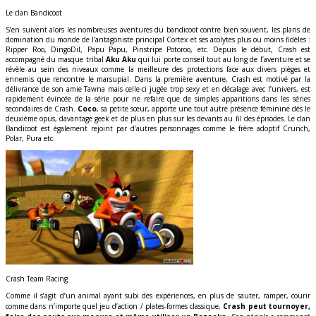
Le clan Bandicoot
S’en suivent alors les nombreuses aventures du bandicoot contre bien souvent, les plans de
domination du monde de l’antagoniste principal Cortex et ses acolytes plus ou moins fidèles :
Ripper Roo, DingoDil, Papu Papu, Pinstripe Potoroo, etc. Depuis le début, Crash est
accompagné du masque tribal
Aku Aku
qui lui porte conseil tout au long de l’aventure et se
révèle au sein des niveaux comme la meilleure des protections face aux divers pièges et
ennemis que rencontre le marsupial. Dans la première aventure, Crash est motivé par la
délivrance de son amie Tawna mais celle-ci jugée trop sexy et en décalage avec l’univers, est
rapidement évincée de la série pour ne refaire que de simples apparitions dans les séries
secondaires de Crash.
Coco
, sa petite sœur, apporte une tout autre présence féminine dès le
deuxième opus, davantage geek et de plus en plus sur les devants au fil des épisodes. Le clan
Bandicoot est également rejoint par d’autres personnages comme le frère adoptif Crunch,
Polar, Pura etc.
Crash Team Racing
Comme il s’agit d’un animal ayant subi des expériences, en plus de sauter, ramper, courir
comme dans n’importe quel jeu d’action / plates-formes classique,
Crash peut tournoyer,