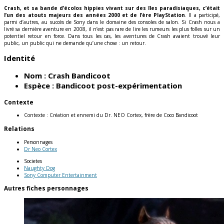
Crash, et sa bande d’écolos hippies vivant sur des îles paradisiaques, c’était
l’un des atouts majeurs des années 2000 et de l’ère PlayStation
. Il a participé,
parmi d’autres, au succès de Sony dans le domaine des consoles de salon. Si Crash nous a
livré sa dernière aventure en 2008, il n’est pas rare de lire les rumeurs les plus folles sur un
potentiel retour en force. Dans tous les cas, les aventures de Crash avaient trouvé leur
public, un public qui ne demande qu’une chose : un retour.
Identité
Nom :
Crash Bandicoot
Espèce :
Bandicoot post-expérimentation
Contexte
Contexte :
Création et ennemi du Dr. NEO Cortex, frère de Coco Bandicoot
Relations
Personnages
Dr Neo Cortex
Societes
Naughty Dog
Sony Computer Entertainment
Autres fiches personnages