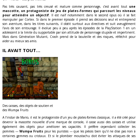
Pas très causant, pas très creusé et mature comme personnage, c’est avant tout
une
mascotte, un protagoniste de jeu de plates-formes qui parcourt les niveaux
pour atteindre un objectif
. Il est naïf notamment dans le second opus où il se fait
manipuler par Cortex. Si dans le premier épisode il prend ses décisions seul et entreprend
son aventure, dans les titres suivants, il obéit surtout aux directives et suit aveuglément
l’avis de son entourage. Il évolue peu à peu après les épisodes de la PlayStation 1 en un
adolescent à la limite du supportable par son attitude de personnage stupide et impertinent.
Mais dans Génération Mutant, Crash prend de la bouteille et des risques, réfléchit pour
aider au mieux ses amis.
IL AVAIT TOUT…
Des caisses, des objets de soutien et
des Wumpa Fruits
A l’instar de Mario, il est le protagoniste d’un jeu de plates-formes classique, il a été créé pour
devenir la mascotte nouvelle d’une marque de console, il casse aussi des caisses et utilise
également des objets pour améliorer ses capacités. Il préfère cependant collecter les
pommes —
Wumpa Fruits
pour les puristes — que les pièces bien qu’il ne dise pas non à
certaines gemmes ou cristaux. Et si le plombier moustachu doit éviter les attaques de ses