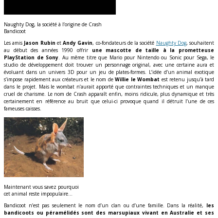
Naughty Dog, la société à l’origine de Crash
Bandicoot
Les amis
Jason Rubin
et
Andy Gavin
, co-fondateurs de la société
Naughty Dog
, souhaitent
au début des années 1990 offrir
une mascotte de taille à la prometteuse
PlayStation de Sony
. Au même titre que Mario pour Nintendo ou Sonic pour Sega, le
studio de développement doit trouver un personnage original, avec une certaine aura et
évoluant dans un univers 3D pour un jeu de plates-formes. L’idée d’un animal exotique
s’impose rapidement aux créateurs et le nom de
Willie le Wombat
est retenu jusqu’à tard
dans le projet. Mais le wombat n’aurait apporté que contraintes techniques et un manque
cruel de charisme. Le nom de Crash apparaît enfin, moins ridicule, plus dynamique et très
certainement en référence au bruit que celui-ci provoque quand il détruit l’une de ces
fameuses caisses.
Maintenant vous savez pourquoi
cet animal reste impopulaire…
Bandicoot n’est pas seulement le nom d’un clan ou d’une famille. Dans la réalité,
les
bandicoots ou péramélidés sont des marsupiaux vivant en Australie et ses