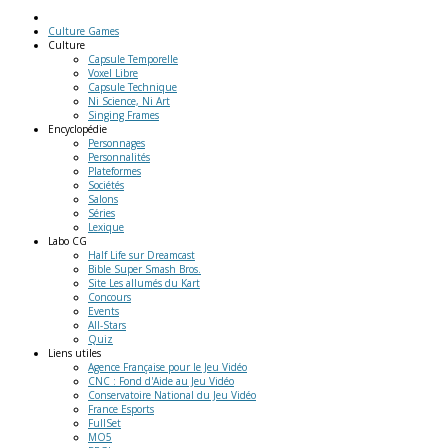
Culture Games
Culture
Capsule Temporelle
Voxel Libre
Capsule Technique
Ni Science, Ni Art
Singing Frames
Encyclopédie
Personnages
Personnalités
Plateformes
Sociétés
Salons
Séries
Lexique
Labo
CG
Half Life sur Dreamcast
Bible Super Smash Bros.
Site Les allumés du Kart
Concours
Events
All-Stars
Quiz
Liens
utiles
Agence Française pour le Jeu Vidéo
CNC : Fond d'Aide au Jeu Vidéo
Conservatoire National du Jeu Vidéo
France Esports
FullSet
MO5