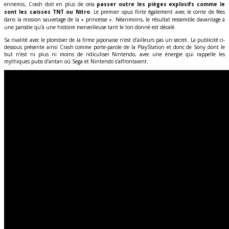
ennemis, Crash doit en plus de cela
passer outre les pièges explosifs comme le
sont les caisses TNT ou Nitro
. Le premier opus flirte également avec le conte de fées
dans la mission sauvetage de la « princesse ». Néanmoins, le résultat ressemble davantage à
une parodie qu’à une histoire merveilleuse tant le ton donné est décalé.
Sa rivalité avec le plombier de la firme japonaise n’est d’ailleurs pas un secret. La publicité ci-
dessous présente ainsi Crash comme porte-parole de la PlayStation et donc de Sony dont le
but n’est ni plus ni moins de ridiculiser Nintendo, avec une énergie qui rappelle les
mythiques pubs d’antan où Sega et Nintendo s’affrontaient.