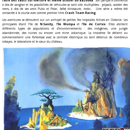
faire des sauts sur-mesure et même utiliser un Bazooka
.
Son périple a commencé
à dos de sanglier et les possibilités de véhicules se sont vite multipliées : jetpack, scooter des
mers, à dos de ses amis Puka et Polar, bébé dinosaure, moto… Une série a même été
consacrée à la course avec comme premier titre
Crash Team Racing
.
Les aventures se déroulent sur un archipel de petites îles tropicales fictives en Océanie. Les
principales étant l’île de
N.Sanity
, l
’île Wumpa
et l
’île de Cortex
. Elles abritent
différents types de populations et d’environnements : des indigènes, une jungle
abandonnée, des ruines ou encore une mine volcanique. La troisième île détient au
commencement une forteresse avec la centrale électrique où sont détenus de nombreux
cobayes, le laboratoire et le
cœur
du château.