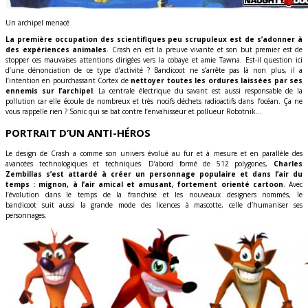
Un archipel menacé
La première occupation des scientifiques peu scrupuleux est de s’adonner à
des expériences animales
. Crash en est la preuve vivante et son but premier est de
stopper ces mauvaises attentions dirigées vers la cobaye et amie Tawna. Est-il question ici
d’une dénonciation de ce type d’activité ? Bandicoot ne s’arrête pas là non plus, il a
l’intention en pourchassant Cortex de
nettoyer toutes les ordures laissées par ses
ennemis sur l’archipel
. La centrale électrique du savant est aussi responsable de la
pollution car elle écoule de nombreux et très nocifs déchets radioactifs dans l’océan. Ça ne
vous rappelle rien ? Sonic qui se bat contre l’envahisseur et pollueur Robotnik…
PORTRAIT D’UN ANTI-HÉROS
Le design de Crash a comme son univers évolué au fur et à mesure et en parallèle des
avancées technologiques et techniques. D’abord formé de 512 polygones,
Charles
Zembillas
s’est attardé à créer un personnage populaire et dans l’air du
temps : mignon, à l’air amical et amusant, fortement orienté cartoon
. Avec
l’évolution dans le temps de la franchise et les nouveaux designers nommés, le
bandicoot
suit aussi la grande mode des licences à mascotte, celle d’humaniser ses
personnages.