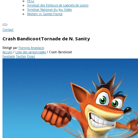
PEGI
Syndicat des Editeurs de Logiciels de Loisirs
Syndicat National du Jeu Vidéo
Women in Games France
Contact
Crash Bandicoot
Tornade de N. Sanity
Rédigé par
François Anastacio
Accueil
/
Liste des personnages
/
Crash Bandicoot
Facebook
Twitter
Email