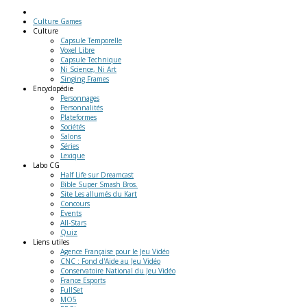
Culture Games
Culture
Capsule Temporelle
Voxel Libre
Capsule Technique
Ni Science, Ni Art
Singing Frames
Encyclopédie
Personnages
Personnalités
Plateformes
Sociétés
Salons
Séries
Lexique
Labo
CG
Half Life sur Dreamcast
Bible Super Smash Bros.
Site Les allumés du Kart
Concours
Events
All-Stars
Quiz
Liens
utiles
Agence Française pour le Jeu Vidéo
CNC : Fond d'Aide au Jeu Vidéo
Conservatoire National du Jeu Vidéo
France Esports
FullSet
MO5