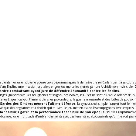
 d'entamer une nouvelle guerre trois décennies après la dernière ; le roi Cailan tient à sa cours
ue d'un Enclin, une invasion brutale d'engeances mortelles menée par un Archidémon invincible.
ordre combattant ayant juré de défendre l'humanité contre les Enclins.
lages, grandes familles bourgeoises et seigneuries nobles, les Elfes ne sont plus que l'ombre d'u
ntre les Engeances qui trainent dans les profondeurs, la guerre incessante et des luttes de pouvoi
es Gardes des Ombres mènent l'ultime défense
. Le synopsis est simple : sauver tout le mo
as que des engeances et à choisir qui sauver. Le jeu met en avant les compagnons avec lesquels l'a
G à la "baldur's gate" et la performance technique de son époque
(sauf les graphismes 
ndus avec une multitude d'embranchements avec des tenants et aboutissants qu'on ne voit pas 