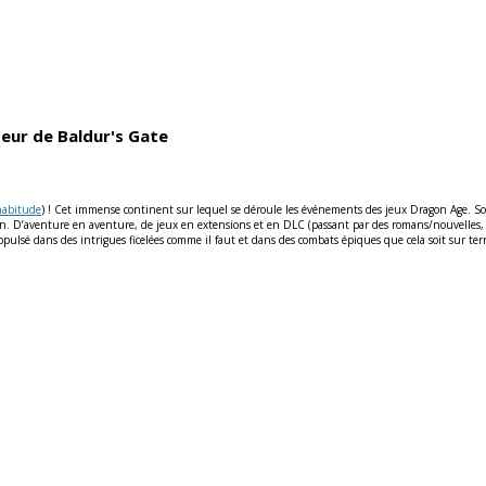
eur de Baldur's Gate
habitude
) ! Cet immense continent sur lequel se déroule les événements des jeux Dragon Age. So
 D’aventure en aventure, de jeux en extensions et en DLC (passant par des romans/nouvelles, d
pulsé dans des intrigues ficelées comme il faut et dans des combats épiques que cela soit sur te