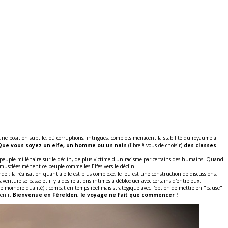
 une position subtile, où corruptions, intrigues, complots menacent la stabilité du royaume à
Que vous soyez un elfe, un homme ou un nain
(libre à vous de choisir)
des classes
n peuple millénaire sur le déclin, de plus victime d'un racisme par certains des humains. Quand
r musclées mènent ce peuple comme les Elfes vers le déclin.
nde ; la réalisation quant à elle est plus complexe, le jeu est une construction de discussions,
venture se passe et il y a des relations intimes à débloquer avec certains d'entre eux.
de moindre qualité) : combat en temps réel mais stratégique avec l'option de mettre en "pause"
venir.
Bienvenue en Férelden, le voyage ne fait que commencer !