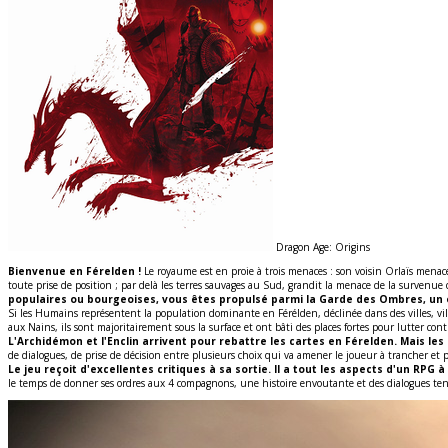
Dragon Age: Origins
Bienvenue en Férelden !
Le royaume est en proie à trois menaces : son voisin Orlaïs menace
toute prise de position ; par delà les terres sauvages au Sud, grandit la menace de la surven
populaires ou bourgeoises, vous êtes propulsé parmi la Garde des Ombres, un 
Si les Humains représentent la population dominante en Férélden, déclinée dans des villes, vil
aux Nains, ils sont majoritairement sous la surface et ont bâti des places fortes pour lutter co
L'Archidémon et l'Enclin arrivent pour rebattre les cartes en Férelden. Mais l
de dialogues, de prise de décision entre plusieurs choix qui va amener le joueur à trancher et p
Le jeu reçoit d'excellentes critiques à sa sortie. Il a tout les aspects d'un RP
le temps de donner ses ordres aux 4 compagnons, une histoire envoutante et des dialogues te