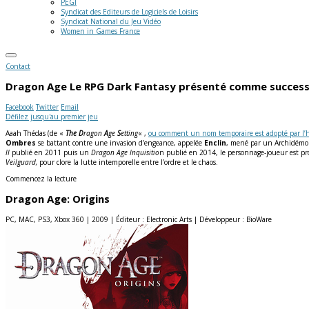
PEGI
Syndicat des Editeurs de Logiciels de Loisirs
Syndicat National du Jeu Vidéo
Women in Games France
Contact
Dragon Age
Le RPG Dark Fantasy présenté comme success
Facebook
Twitter
Email
Défilez jusqu'au premier jeu
Aaah Thédas (de «
The
D
ragon
A
ge
S
etting
« ,
ou comment un nom temporaire est adopté par l’
Ombres
se battant contre une invasion d’engeance, appelée
Enclin
, mené par un Archidémon.
II
publié en 2011 puis un
Dragon Age Inquisitio
n publié en 2014, le personnage-joueur est pro
Veilguard,
pour clore la lutte intemporelle entre l’ordre et le chaos.
Commencez la lecture
Dragon Age: Origins
PC, MAC, PS3, Xbox 360 | 2009 | Éditeur : Electronic Arts | Développeur : BioWare