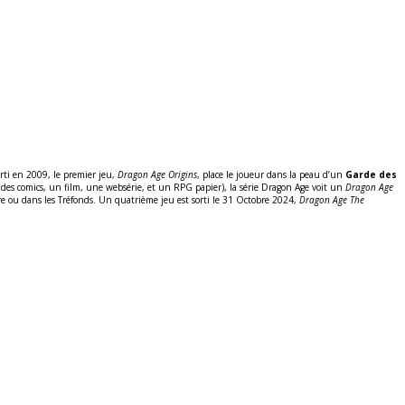
rti en 2009, le premier jeu,
Dragon Age Origins
, place le joueur dans la peau d’un
Garde des
es comics, un film, une websérie, et un RPG papier), la série Dragon Age voit un
Dragon Age
rre ou dans les Tréfonds. Un quatrième jeu est sorti le 31 Octobre 2024,
Dragon Age The