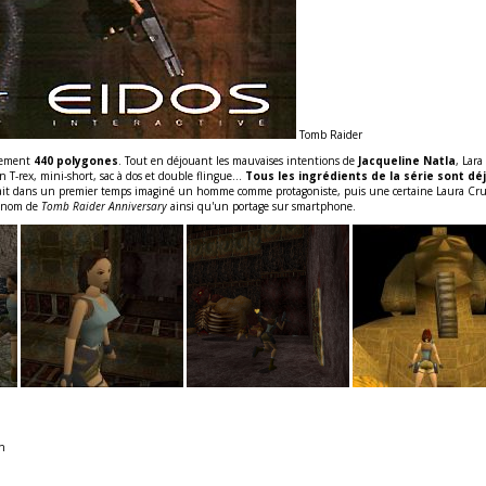
Tomb Raider
ulement
440 polygones
. Tout en déjouant les mauvaises intentions de
Jacqueline Natla
, Lar
 T-rex, mini-short, sac à dos et double flingue…
Tous les ingrédients de la série sont dé
vait dans un premier temps imaginé un homme comme protagoniste, puis une certaine Laura Cruz, 
e nom de
Tomb Raider Anniversary
ainsi qu'un portage sur smartphone.
gn