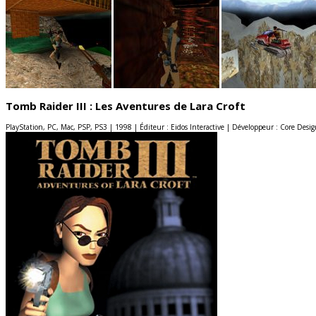
Tomb Raider III : Les Aventures de Lara Croft
PlayStation, PC, Mac, PSP, PS3 | 1998 | Éditeur : Eidos Interactive | Développeur : Core Desi