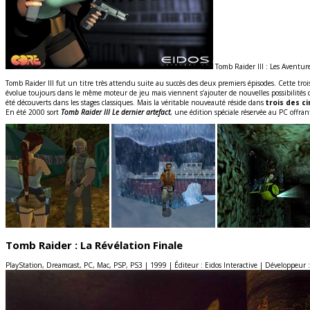
Tomb Raider III : Les Aventure
Tomb Raider III fut un titre très attendu suite au succès des deux premiers épisodes. Cette t
évolue toujours dans le même moteur de jeu mais viennent s’ajouter de nouvelles possibilité
été découverts dans les stages classiques. Mais la véritable nouveauté réside dans
trois des c
En été 2000 sort
Tomb Raider III Le dernier artefact
, une édition spéciale réservée au PC offra
Tomb Raider : La Révélation Finale
PlayStation, Dreamcast, PC, Mac, PSP, PS3 | 1999 | Éditeur : Eidos Interactive | Développeur 