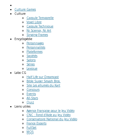
Culture Games
Culture
Capsule Temporelle
Voxel Libre
Capsule Technique
Ni Science, Ni Art
Singing Frames
Encyclopédie
Personnages
Personnalités
Plateformes
Sociétés
Salons
Séries
Lexique
Labo
CG
Half Life sur Dreamcast
Bible Super Smash Bros.
Site Les allumés du Kart
Concours
Events
All-Stars
Quiz
Liens
utiles
Agence Française pour le Jeu Vidéo
CNC : Fond d'Aide au Jeu Vidéo
Conservatoire National du Jeu Vidéo
France Esports
FullSet
MO5