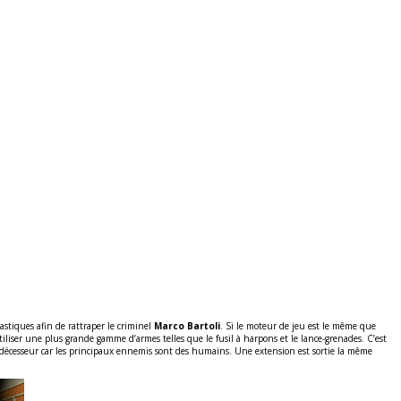
astiques afin de rattraper le criminel
Marco Bartoli
. Si le moteur de jeu est le même que
iser une plus grande gamme d’armes telles que le fusil à harpons et le lance-grenades. C’est
écesseur car les principaux ennemis sont des humains. Une extension est sortie la même