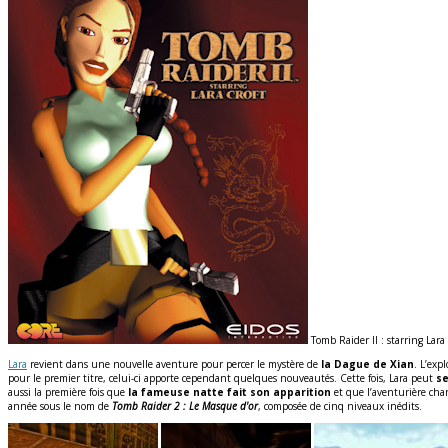
Tomb Raider II : starring Lara
Lara
revient dans une nouvelle aventure pour percer le mystère de
la Dague de Xian
. L’exp
pour le premier titre, celui-ci apporte cependant quelques nouveautés. Cette fois, Lara peut
se
aussi la première fois que
la fameuse natte fait son apparition
et que l’aventurière cha
année sous le nom de
Tomb Raider 2 : Le Masque d'or
, composée de cinq niveaux inédits.