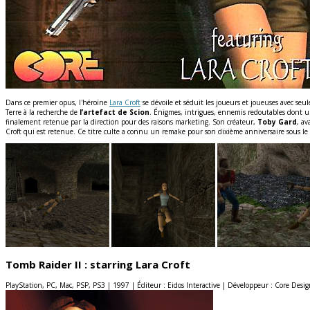
Dans ce premier opus, l'héroïne
Lara Croft
se dévoile et séduit les joueurs et joueuses avec se
Terre à la recherche de
l’artefact de Scion
. Énigmes, intrigues, ennemis redoutables dont un
finalement retenue par la direction pour des raisons marketing. Son créateur,
Toby Gard
, a
Croft qui est retenue. Ce titre culte a connu un remake pour son dixième anniversaire sous l
Tomb Raider II : starring Lara Croft
PlayStation, PC, Mac, PSP, PS3 | 1997 | Éditeur : Eidos Interactive | Développeur : Core Desi