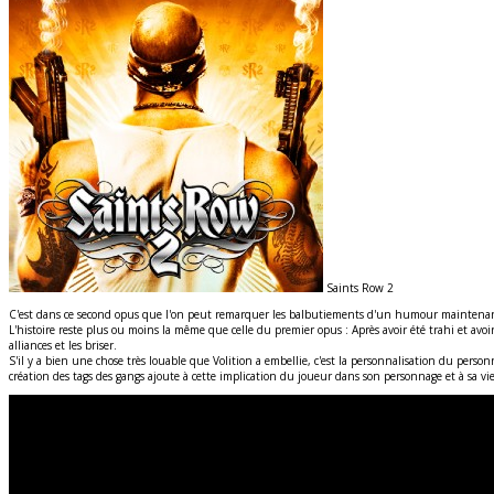
Saints Row 2
C'est dans ce second opus que l'on peut remarquer les balbutiements d'un humour mainten
L'histoire reste plus ou moins la même que celle du premier opus : Après avoir été trahi et avoir
alliances et les briser.
S'il y a bien une chose très louable que Volition a embellie, c'est la personnalisation du perso
création des tags des gangs ajoute à cette implication du joueur dans son personnage et à sa vi