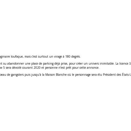
naire loufoque, mais c’est surtout un virage à 180 degrés.
 ont su abandonner une place de parking déjà prise, pour créer un univers inimitable. La licence
S
Row 5 sera dévoilé courant 2020 et personne n’est prêt pour cette annonce.
a peau de gangsters puis jusqu’à la Maison Blanche où le personnage sera élu Président des États