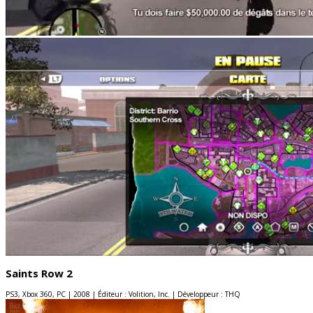
Saints Row 2
PS3, Xbox 360, PC | 2008 | Éditeur : Volition, Inc. | Développeur : THQ