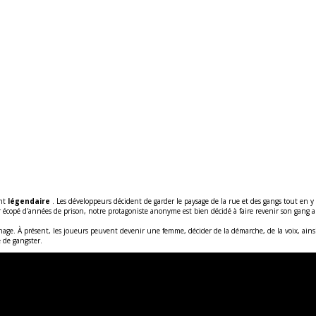
ant
légendaire
. Les développeurs décident de garder le paysage de la rue et des gangs tout en y 
 écopé d'années de prison, notre protagoniste anonyme est bien décidé à faire revenir son gang au s
nnage. À présent, les joueurs peuvent devenir une femme, décider de la démarche, de la voix, ainsi
e de gangster.