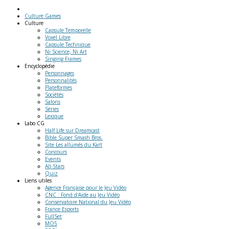
Culture Games
Culture
Capsule Temporelle
Voxel Libre
Capsule Technique
Ni Science, Ni Art
Singing Frames
Encyclopédie
Personnages
Personnalités
Plateformes
Sociétés
Salons
Séries
Lexique
Labo
CG
Half Life sur Dreamcast
Bible Super Smash Bros.
Site Les allumés du Kart
Concours
Events
All-Stars
Quiz
Liens
utiles
Agence Française pour le Jeu Vidéo
CNC : Fond d'Aide au Jeu Vidéo
Conservatoire National du Jeu Vidéo
France Esports
FullSet
MO5