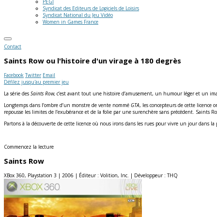
PEGI
Syndicat des Editeurs de Logiciels de Loisirs
Syndicat National du Jeu Vidéo
Women in Games France
Contact
Saints Row
ou l'histoire d'un virage à 180 degrès
Facebook
Twitter
Email
Défilez jusqu'au premier jeu
La série des
Saints Row,
c’est avant tout une histoire d’amusement, un humour léger et un imagi
Longtemps dans l’ombre d’un monstre de vente nommé
GTA
, les concepteurs de cette licence
repousse les limites de l’exubérance et de la folie par une surenchère sans précédent. Saints 
Partons à la découverte de cette licence où nous irons dans les rues pour vivre un jour dans l
Commencez la lecture
Saints Row
XBox 360, Playstation 3 | 2006 | Éditeur : Volition, Inc. | Développeur : THQ