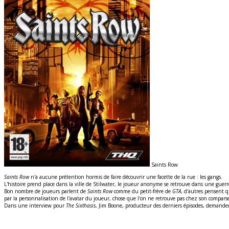
Saints Row
Saints Row
n'a aucune prétention hormis de faire découvrir une facette de la rue : les gangs.
L'histoire prend place dans la ville de Stilwater, le joueur anonyme se retrouve dans une guerre 
Bon nombre de joueurs parlent de
Saints Row
comme du petit-frère de
GTA,
d'autres pensent qu
par la personnalisation de l'avatar du joueur, chose que l'on ne retrouve pas chez son compars
Dans une interview pour
The Sixthasis
, Jim Boone, producteur des derniers épisodes, demand