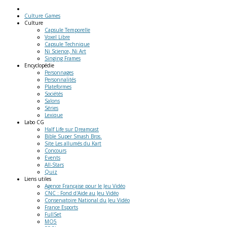
Culture Games
Culture
Capsule Temporelle
Voxel Libre
Capsule Technique
Ni Science, Ni Art
Singing Frames
Encyclopédie
Personnages
Personnalités
Plateformes
Sociétés
Salons
Séries
Lexique
Labo
CG
Half Life sur Dreamcast
Bible Super Smash Bros.
Site Les allumés du Kart
Concours
Events
All-Stars
Quiz
Liens
utiles
Agence Française pour le Jeu Vidéo
CNC : Fond d'Aide au Jeu Vidéo
Conservatoire National du Jeu Vidéo
France Esports
FullSet
MO5