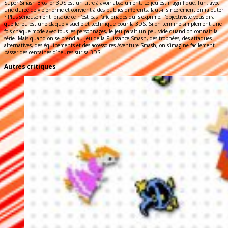
Super Smash Bros for 3DS est un titre à avoir absolument. Le jeu est magnifique, fun, avec
une durée de vie énorme et convient à des publics différents, faut-il sincèrement en rajouter
? Plus sérieusement lorsque ce n'est pas l'aficionados qui s'exprime, l'objectiviste vous dira
que le jeu est une claque visuelle et technique pour la 3DS. Si on termine simplement une
fois chaque mode avec tous les personnages, le jeu paraît un peu vide quand on connait la
série. Mais quand on se prend au jeu de la Puissance Smash, des trophées, des attaques
alternatives, des équipements et des accessoires Aventure Smash, on s’imagine facilement
passer des centaines d’heures sur sa 3DS.
Autres critiques