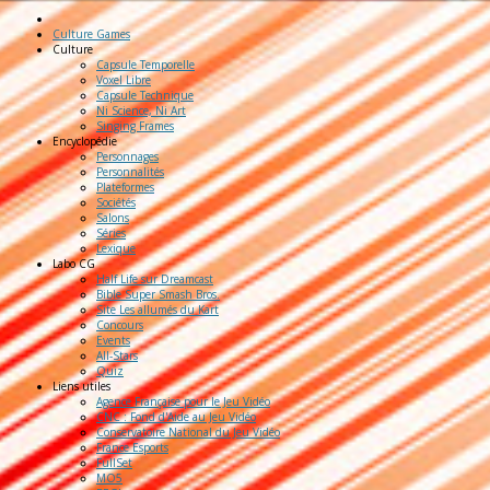
Culture Games
Culture
Capsule Temporelle
Voxel Libre
Capsule Technique
Ni Science, Ni Art
Singing Frames
Encyclopédie
Personnages
Personnalités
Plateformes
Sociétés
Salons
Séries
Lexique
Labo
CG
Half Life sur Dreamcast
Bible Super Smash Bros.
Site Les allumés du Kart
Concours
Events
All-Stars
Quiz
Liens
utiles
Agence Française pour le Jeu Vidéo
CNC : Fond d'Aide au Jeu Vidéo
Conservatoire National du Jeu Vidéo
France Esports
FullSet
MO5