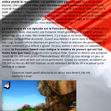
utilise plutôt la rejouabilité
.
Les parties sont plus courtes
pour ne pas nous
écœurer, chacune d’entre
elles nous récompense grassement
ce qui nous donne
envie de rejouer et la Puissance Smash nous donne envie de faire mieux. Mieux encore, le
mode « Classique », l’équivalent du mode « Arcade » dans les autres jeux de combat, nous
laisse le choix des adversaires à chaque combat pour nous laisser la possibilité de varier un
peu les ennemis et les stages ainsi que d’éviter parfois les personnages et les terrains qu’on
déteste particulièrement ou qui nous désavantageraient trop.
La vraie magie de cet épisode est la Puissance Smash
. Que ce soit le mode solo ou
la coopération locale, vous aurez une Puissance Smash globale pour le mode et une par
personnage dans ce mode. Bien évidemment, il y a toujours les scores mais ils représentent
désormais quelque chose de concret. Quand vous obtenez X points dans le mode Classique
avec Luigi, le score s’affiche désormais en grand sur l’écran de sélection des personnages, le
rendant nettement plus difficile à ignorer. De plus, comme il vient avec un classement
inversé (
la Puissance Smash vous indique le nombre de joueurs qui ont fait
moins bien que vous
), il signifie enfin quelque chose. Quand on obtient une puissance
Smash de 200.000 alors qu’on a l’habitude d’avoir 400.000, ça nous dérange un peu, on
constate qu’on vient de faire une contre-performance. Quand, au contraire, on obtient un
700.000 au lieu du 400.000 habituel, on est réellement fier de soi, on a la preuve qu’on
vient de se surpasser.
L’aventure Smash paraît déroutante au début mais devient très vite
excellente à jouer.