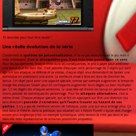
10 secondes pour tout faire sauter !
Une réelle évolution de la série
Concernant le
système de personnalisation
, il ne va pas révolutionner le jeu mais il
reste intéressant.
Il ne le déséquilibre pas, il est très bien pensé dans ce sens
.
Pour les équipements, chaque choix aura ses conséquences, le prix à payer pour améliorer
une statistique est bien réel. Il est possible d’équiper votre personnage de 3 objets qui vont
agir sur son attaque, sa défense et sa vitesse, chaque objet vous demandant de baisser une
statistique en améliorant une autre. La meilleure chose à faire est donc de chercher les
bonus. Un objet peut avoir une capacité spéciale, comme par exemple augmenter le temps de
charge des attaques Smash pour en contrepartie augmenter leurs dégâts ou bien multiplier
par 1,5 les dégâts des attaques aériennes. Le casse-tête est d’avoir ces bonus en pénalisant le
moins possible les statistiques du personnage. Pour les
attaques alternatives
, c’est la
même chose. Chaque attaque spéciale, qui se fait en appuyant sur B et une direction (ou
sans direction)
possède 2 variations qu’il faudra trouver au hasard de vos
parties
. Il n’y a pas de meilleure version de l’attaque, juste une qui vous arrange plus. Ça
s’est dans la théorie, dans la pratique, qui voudrait un « Falcon Punch » qu’on doit charger
encore plus longtemps (c’est un exemple symbolique, cette version-là n’est pas dans le jeu
mais elle reste représentative de certaines possibilités proposées).