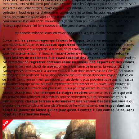
l’ordinateur ont visiblement profité de la pause entre les 2 épisodes pour s’entraîner puisque
sans être ridiculement forts, les actions qui nécessitent un timing sont toujours réalisées à la
perfection. Touchés par ce phénomène, on retrouve les contres, les boucliers et même les
techs, ces moments où on appuie sur la touche de Bouclier juste avant de toucher une paroi
pour annuler la quantité de mouvements (momentum pour les amateurs d’anglicisme) de
l’attaque qui nous a fait faire coucou à ladite paroi et ainsi ne pas rebondir et mourir.
cet épisode redonne leurs lettres de noblesses à la quasi-totalité des anciens
Concernant
les personnages qui frisent la cinquantaine
, on retrouve les vétérans
avec plaisir tandis que les
nouveaux apportent réellement de la fraîcheur
. Je mets
au défi quiconque qui apprécie la série de ne pas trouver au moins 2 ou 3 personnages à
jouer dans cette version. Si Brawl a massacré certains vétérans,
cet épisode redonne
leurs lettres de noblesses à la quasi-totalité des anciens
. On ne peut cependant
pas s’empêcher de
regretter certains choix au niveau des départs et des clones
.
Le point faible vient plutôt de la sélection de la trentaine de terrains. La version 3DS ne
partage pas ses terrains avec la version Wii U, il était donc impossible de créer 70 nouveaux
terrains en une seule fois. La solution adoptée est l’utilisation d’anciens stages de Melee ou
de Brawl. Ce qui en soi n’est pas nouveau mais devient plus problématique quand il sert à
dédouaner l’équipe de ne pas assez représenter certaines séries au niveau des nouveaux
terrains quand d’autres en ont plusieurs. Le jeu peut également souffrir, aux yeux des
joueurs plus sérieux, d’un
manque de stages neutres
comme on les appelle qui sont
des terrains plus calmes et plus réduits pour se concentrer sur les personnages en eux-
mêmes. Certes,
chaque terrain a dorénavant une version Destination Finale
qui
propose une version plate et sans plateformes de l’environnement,
correspondant au
cliché du joueur de Melee qui ne joue qu’en 1 contre 1, Fox contre Falco, sans
objet sur Destination Finale
.