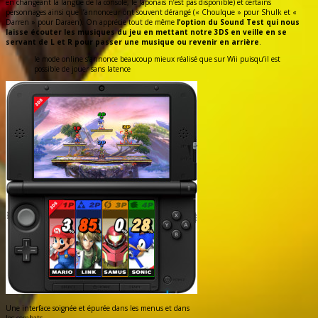
en changeant la langue de la console, le Japonais n’est pas disponible) et certains
personnages ainsi que l’annonceur ont souvent dérangé (« Choulque » pour Shulk et «
Darren » pour Daraen). On apprécie tout de même
l’option du Sound Test qui nous
laisse écouter les musiques du jeu en mettant notre 3DS en veille en se
servant de L et R pour passer une musique ou revenir en arrière
.
le mode online s’annonce beaucoup mieux réalisé que sur Wii puisqu’il est
possible de jouer sans latence
Une interface soignée et épurée dans les menus et dans
les combats