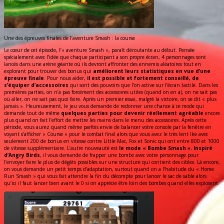
Une des épreuves finales de l’aventure Smash : la course
Le cœur de cet épisode, l’« aventure Smash », paraît déroutante au début. Pensée
spécialement avec l’idée que chaque participant a son propre écran, 4 personnages sont
lancés dans une arène géante où ils devront affronter des ennemis aléatoires tout en
explorant pour trouver des bonus qui
améliorent leurs statistiques en vue d’une
épreuve finale
. Pour nous aider,
il est possible et fortement conseillé, de
s’équiper d’accessoires
qui sont des pouvoirs que l’on active sur l’écran tactile. Dans les
premières parties, on n’a pas forcément des accessoires utiles (quand on en a), on ne sait pas
où aller, on ne sait pas quoi faire. Après un premier essai, malgré la victoire, on se dit « plus
jamais ». Heureusement, le jeu vous demande de redonner une chance à ce mode qui
demande tout de même
quelques parties pour devenir réellement agréable
encore
plus quand on fait l’effort de mettre les mains dans le menu des accessoires. Après cette
période, vous aurez quand même parfois envie de balancer votre console par la fenêtre en
voyant s’afficher « Course » pour le combat final alors que vous avez le très lent Ike avec
seulement 200 de bonus en vitesse contre Little Mac, Fox et Sonic qui ont entre 800 et 1000
de vitesse supplémentaire. L’autre nouveauté est
le mode « Bombe Smash ». Inspiré
d’Angry Birds
, il vous demande de frapper une bombe avec votre personnage pour
l’envoyer faire le plus de dégâts possibles sur une structure qui contient des cibles. Là encore,
on vous demande un petit temps d’adaptation, surtout quand on a l’habitude du « Home
Run Smash » qui vous fait attendre la fin du décompte pour lancer le sac de sable alors
qu’ici il faut lancer bien avant le 0 si on apprécie être loin des bombes quand elles explosent.