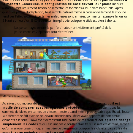
la manette Gamecube, la configuration de base devrait leur plaire
mais les
autres auront réellement besoin de remettre les fonctions à leur place habituelle. Après
quelques parties d’adaptation, tout semble naturel même si occasionnellement le stick ne
rend pas l’effet escompté, certaines maladresses sont arrivées, comme par exemple lancer un
B Haut au lieu d’un B Côté de façon inexpliquée puisque le stick est bien à droite.
Les personnages contrôlés par l’ordinateur ont visiblement profité de la
pause entre les 2 épisodes pour s’entraîner
Même s’ils se côtoient, ils sont sans pitié…
Au niveau du moteur du jeu, pour les plus pointus en Smashologie, sachez qu’
il est
inutile de comparer avec les épisodes précédents
. Si le jeu n’atteint pas les
sommets de Melee en termes de vitesse, il reste quand même plus agréable que Brawl. Toute
la différence se fait avec de nouveaux mécanismes. Melee avait apportés de nombreux
éléments à la série, Brawl avait déconstruit une partie de ce travail et
cet épisode change
simplement les codes
ce qui est une vraie bouffée d’air frais. En matière d’items, sachez
qu’on a encore passé un cap en matière de dangerosité puisque
les objets capables de
vous tuer au moindre contact ce sont multipliés
. Les personnages contrôlés par