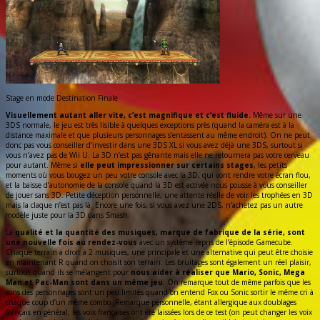
Stage en mode Destination Finale
Visuellement autant aller vite, c’est magnifique et c’est fluide.
Même sur une
3DS normale, le jeu est très lisible à quelques exceptions près (quand la caméra est à la
distance maximale et que plusieurs personnages s’entassent au même endroit). On ne peut
donc pas vous conseiller d’investir dans une 3DS XL si vous avez déjà une 3DS, surtout si
vous n’avez pas de Wii U. La 3D n’est pas gênante mais elle ne retournera pas votre cerveau
pour autant. Même si
elle peut impressionner sur certains stages
, les petits
moments où vous bougez un peu votre console avec la 3D, qui vont rendre votre écran flou,
et la baisse d’autonomie de la console quand la 3D est activée nous pousse à vous conseiller
de jouer sans 3D. Petite déception personnelle, une attente réelle de voir les trophées en 3D
mais la claque n’est pas là. Encore une fois, si vous avez une 2DS, n’achetez pas un autre
modèle juste pour la 3D dans Smash.
La
qualité et la quantité des musiques, marque de fabrique de la série, sont
une nouvelle fois au rendez-vous
avec un système repris de l’épisode Gamecube.
Chaque terrain a droit à 2 musiques, une principale et une alternative qui peut être choisie
en maintenant R quand on choisit son terrain. Les bruitages sont également un réel plaisir,
surtout quand ils se mélangent pour
nous aider à réaliser que Mario, Sonic, Mega
Man et Pac-Man sont dans un même jeu
. On remarque tout de même parfois que les
sons des personnages sont un peu limités quand on entend Fox ou Sonic sortir le même cri à
chaque coup d’un même combo. Remarque personnelle, étant allergique aux doublages
français en général, les voix françaises ont été laissées lors de ce test (on peut changer les voix