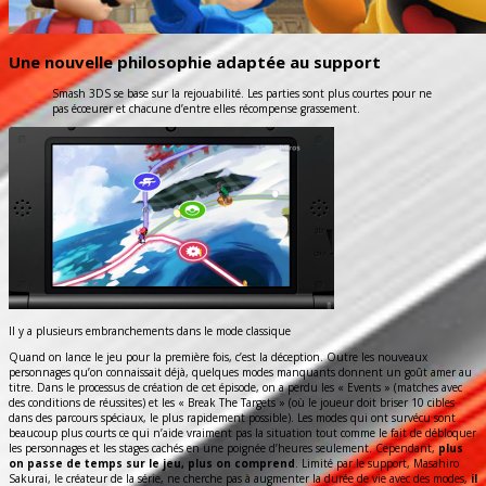
Une nouvelle philosophie adaptée au support
Smash 3DS se base sur la rejouabilité. Les parties sont plus courtes pour ne
pas écœurer et chacune d’entre elles récompense grassement.
Il y a plusieurs embranchements dans le mode classique
Quand on lance le jeu pour la première fois, c’est la déception. Outre les nouveaux
personnages qu’on connaissait déjà, quelques modes manquants donnent un goût amer au
titre. Dans le processus de création de cet épisode, on a perdu les « Events » (matches avec
des conditions de réussites) et les « Break The Targets » (où le joueur doit briser 10 cibles
dans des parcours spéciaux, le plus rapidement possible). Les modes qui ont survécu sont
beaucoup plus courts ce qui n’aide vraiment pas la situation tout comme le fait de débloquer
les personnages et les stages cachés en une poignée d’heures seulement. Cependant,
plus
on passe de temps sur le jeu, plus on comprend
. Limité par le support, Masahiro
Sakurai, le créateur de la série, ne cherche pas à augmenter la durée de vie avec des modes,
il