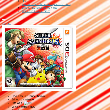
PEGI
Syndicat des Editeurs de Logiciels de Loisirs
Syndicat National du Jeu Vidéo
Women in Games France
Contact
Développeur :
Bandai Namco
Editeur :
Nintendo
Site Web :
Version testée :
3DS