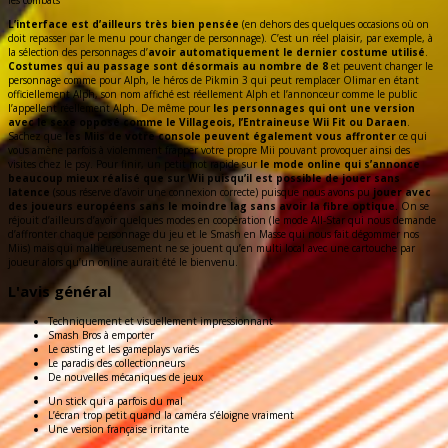
L’interface est d’ailleurs très bien pensée
(en dehors des quelques occasions où on
doit repasser par le menu pour changer de personnage). C’est un réel plaisir, par exemple, à
la sélection des personnages d’
avoir automatiquement le dernier costume utilisé
.
Costumes qui au passage sont désormais au nombre de 8
et peuvent changer le
personnage comme pour Alph, le héros de Pikmin 3 qui peut remplacer Olimar en étant
officiellement Alph, son nom affiché est réellement Alph et l’annonceur comme le public
l’appellent réellement Alph. De même pour
les personnages qui ont une version
avec le sexe opposé comme le Villageois, l’Entraineuse Wii Fit ou Daraen
.
Sachez que
les Miis de votre console peuvent également vous affronter
ce qui
vous amène parfois à violemment frapper votre propre Mii pouvant provoquer ainsi des
visites chez le psy. Pour finir, un petit mot rapide sur
le mode online qui s’annonce
beaucoup mieux réalisé que sur Wii puisqu’il est possible de jouer sans
latence
(sous réserve d’avoir une connexion correcte) puisque nous avons pu
jouer avec
des joueurs européens sans le moindre lag sans avoir la fibre optique
. On se
réjouit d’ailleurs d’avoir quelques modes en coopération (le mode All-Star qui nous demande
d’affronter chaque personnage du jeu et le Smash en Masse qui nous fait dégommer nos
Miis) mais qui malheureusement ne se jouent qu’en multi local avec une cartouche par
joueur alors qu’un online aurait été le bienvenu.
L'avis général
Techniquement et visuellement impressionnant
Smash Bros à emporter
Le casting et les gameplays variés
Le paradis des collectionneurs
De nouvelles mécaniques de jeux
Un stick qui a parfois du mal
L’écran trop petit quand la caméra s’éloigne vraiment
Une version française irritante