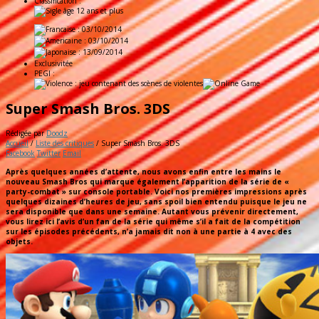
Classification :
: 03/10/2014
: 03/10/2014
: 13/09/2014
Exclusivitée
PEGI :
Super Smash Bros. 3DS
Rédigée par
Doodz
Accueil
/
Liste des critiques
/
Super Smash Bros. 3DS
Facebook
Twitter
Email
Après quelques années d’attente, nous avons enfin entre les mains le
nouveau Smash Bros qui marque également l’apparition de la série de «
party-combat » sur console portable. Voici nos premières impressions après
quelques dizaines d’heures de jeu, sans spoil bien entendu puisque le jeu ne
sera disponible que dans une semaine. Autant vous prévenir directement,
vous lirez ici l’avis d’un fan de la série qui même s’il a fait de la compétition
sur les épisodes précédents, n’a jamais dit non à une partie à 4 avec des
objets.