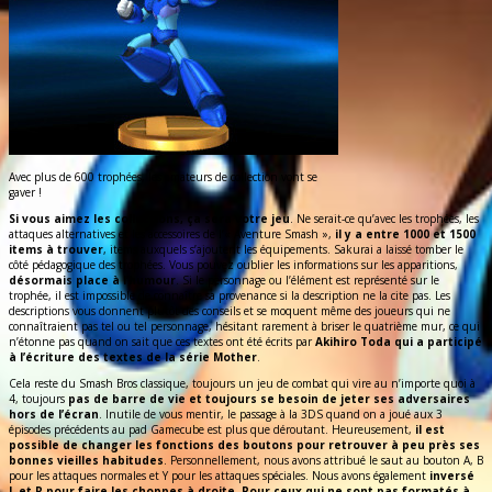
Avec plus de 600 trophées, les amateurs de collection vont se
gaver !
Si vous aimez les collections, ça sera votre jeu
. Ne serait-ce qu’avec les trophées, les
attaques alternatives et les accessoires de l’« Aventure Smash »,
il y a entre 1000 et 1500
items à trouver
, items auxquels s’ajoutent les équipements. Sakurai a laissé tomber le
côté pédagogique des trophées. Vous pouvez oublier les informations sur les apparitions,
désormais place à l’humour
. Si le personnage ou l’élément est représenté sur le
trophée, il est impossible de connaître sa provenance si la description ne la cite pas. Les
descriptions vous donnent plutôt des conseils et se moquent même des joueurs qui ne
connaîtraient pas tel ou tel personnage, hésitant rarement à briser le quatrième mur, ce qui
n’étonne pas quand on sait que ces textes ont été écrits par
Akihiro Toda qui a participé
à l’écriture des textes de la série Mother
.
Cela reste du Smash Bros classique, toujours un jeu de combat qui vire au n’importe quoi à
4, toujours
pas de barre de vie et toujours se besoin de jeter ses adversaires
hors de l’écran
. Inutile de vous mentir, le passage à la 3DS quand on a joué aux 3
épisodes précédents au pad Gamecube est plus que déroutant. Heureusement,
il est
possible de changer les fonctions des boutons pour retrouver à peu près ses
bonnes vieilles habitudes
. Personnellement, nous avons attribué le saut au bouton A, B
pour les attaques normales et Y pour les attaques spéciales. Nous avons également
inversé
L et R pour faire les choppes à droite
.
Pour ceux qui ne sont pas formatés à