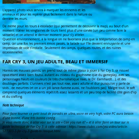
L’appareil photo vous servira à marquer les ennemis et les
animaux et pour les repérer plus facilement dans la nature ou
derrière les murs.
De même pour les tours à escalader (qui permettent de découvrir la map), au bout d’un
moment libérer les vingtaines de tours tient plus d’une corvée (un peu comme faire la
vaisselle) et on attend le dernier moment pour s’y atteler.
Question environnement, à la longue on ne favorisera plus que la téléportation de camp en
camp, car une fois les premiers émois passés, la balade sur l’île devient ennuyante et une
impression de vide s’installe. Seulement des camps, quelques routes, et des ruines
occasionnelles.
FAR CRY 3, UN JEU ADULTE, BEAU ET IMMERSIF
Hormis ces mauvais points, on prend tout de même plaisir à jouer à Far Cry 3, ce nouvel
opus étant assez bien foutu, autant au niveau du graphisme que du gameplay, avec ses
personnages hauts en couleurs (le très charismatique Vaas, le Dr. Earnhardt…), et des
doublages parfaits. L’univers n’est pas tout rose, assez adulte et dur puisqu’on y parle de
viols , de meurtres (et on a un joli lance-flamme aussi, ne l’oublions pas). Malgré tout, le soft
comprend quelques éléments répétitifs assez lassants et un peu trop de facilité côté gain d’xp
et du crafting.
Note technique
Pour faire tourner ce petit bout de paradis en ultra, voire en very high, votre PC aura besoin
d’une bonne, d’une très bonne config.
Je vous invite donc à aller voir sur le site « Can you run it? » et à aller faire un tour sur le
guide technique de Far Cry 3 à cette adresse : https://www.clubic.com/jeu-video/article-
527303-3-far-cry-3-guide-technique.html