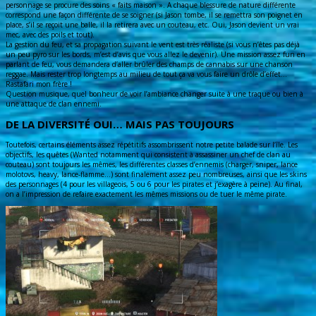
personnage se procure des soins « faits maison ». A chaque blessure de nature différente
correspond une façon différente de se soigner (si Jason tombe, il se remettra son poignet en
place, s’il se reçoit une balle, il la retirera avec un couteau, etc. Oui, Jason devient un vrai
mec, avec des poils et tout).
La gestion du feu, et sa propagation suivant le vent est très réaliste (si vous n’êtes pas déjà
un peu pyro sur les bords, m’est d’avis que vous allez le devenir). Une mission assez fun en
parlant de feu, vous demandera d’aller brûler des champs de cannabis sur une chanson
reggae. Mais rester trop longtemps au milieu de tout ça va vous faire un drôle d’effet…
Rastafari mon frère !
Question musique, quel bonheur de voir l’ambiance changer suite à une traque ou bien à
une attaque de clan ennemi.
DE LA DIVERSITÉ OUI… MAIS PAS TOUJOURS
Toutefois, certains éléments assez répétitifs assombrissent notre petite balade sur l’île. Les
objectifs, les quêtes (Wanted notamment qui consistent à assassiner un chef de clan au
couteau) sont toujours les mêmes, les différentes classes d’ennemis (charger, sniper, lance
molotovs, heavy, lance-flamme…) sont finalement assez peu nombreuses, ainsi que les skins
des personnages (4 pour les villageois, 5 ou 6 pour les pirates et j’exagère à peine). Au final,
on a l’impression de refaire exactement les mêmes missions ou de tuer le même pirate.