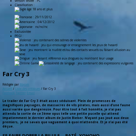
Version testée :
PC
Classification :
: 29/11/2012
: 04/12/2012
: nc/nc/nc
Exclusivitée
PEGI :
Far Cry 3
Rédigée par
Majom
Accueil
/
Liste des critiques
/
Far Cry 3
Facebook
Twitter
Email
Le trailer de Far Cry 3 était assez séduisant. Plein de promesses de
magnifiques paysages, de massacres de vils pirates, mais aussi d’une faune
aussi variée que dangereuse. Pour être tout à fait honnête, je n’ai pas
attendu la sortie de ce 3ème opus telle une petite pucelle qui attend
impatiemment le dernier album de Justin Bieber. N’ayant pas joué aux deux
premiers, je ne savais que vaguement à quoi m’attendre. Et je n’ai pas été
déçue.
SE FAIRE DORER LA PILULE… RATÉ. YOHOHO