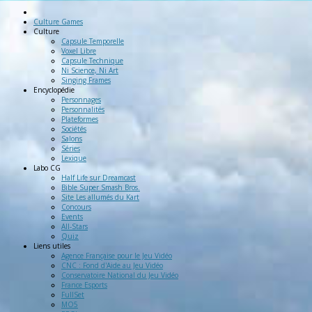
Culture Games
Culture
Capsule Temporelle
Voxel Libre
Capsule Technique
Ni Science, Ni Art
Singing Frames
Encyclopédie
Personnages
Personnalités
Plateformes
Sociétés
Salons
Séries
Lexique
Labo
CG
Half Life sur Dreamcast
Bible Super Smash Bros.
Site Les allumés du Kart
Concours
Events
All-Stars
Quiz
Liens
utiles
Agence Française pour le Jeu Vidéo
CNC : Fond d'Aide au Jeu Vidéo
Conservatoire National du Jeu Vidéo
France Esports
FullSet
MO5