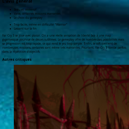
L'avis général
Beau et immersif
Varié, certaines missions marrantes
Le choix du gameplay
Trop facile, même en difficulté "Warrior"
Lassant sur la fin
Far Cry 3 se joue avec plaisir. On a une réelle sensation de liberté face à une map
gigantesque pourvue de décors sublimes. Le gameplay offre de nombreuses possibilités mais
sa progression est trop rapide, ce qui rend le jeu trop simple. Enfin, le soft contient de
nombreuses missions, certaines sont même très marrantes. Pourtant, Far Cry 3 tombe parfois
dans la répétition d'objectifs.
Autres critiques