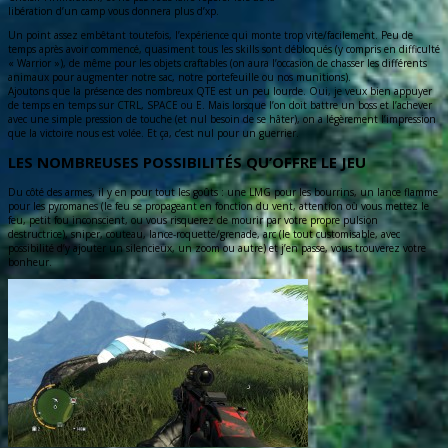
libération d’un camp vous donnera plus d’xp.
Un point assez embêtant toutefois, l’expérience qui monte trop vite/facilement. Peu de
temps après avoir commencé, quasiment tous les skills sont débloqués (y compris en difficulté
« Warrior »), de même pour les objets craftables (on aura l’occasion de chasser les différents
animaux pour augmenter notre sac, notre portefeuille ou nos munitions).
Ajoutons que la présence des nombreux QTE est un peu lourde. Oui, je veux bien appuyer
de temps en temps sur CTRL, SPACE ou E. Mais lorsque l’on doit battre un boss et l’achever
avec une simple pression de touche (et nul besoin de se hâter), on a légèrement l’impression
que la victoire nous est volée. Et ça, c’est nul pour un guerrier.
LES NOMBREUSES POSSIBILITÉS QU’OFFRE LE JEU
Du côté des armes, il y en pour tout les goûts : une LMG pour les bourrins, un lance flamme
pour les pyromanes (le feu se propageant en fonction du vent, attention où vous mettez le
feu, petit fou inconscient, ou vous risquerez de mourir par votre propre pulsion
destructrice), sniper, couteau, lance-roquette/grenade, arc (le tout customisable, avec
possibilité d’y ajouter un silencieux, un zoom ou autre) et j’en passe, vous trouverez votre
bonheur.