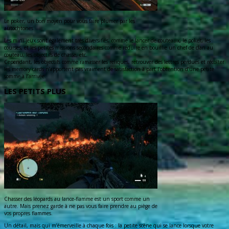
Le poker, un bon moyen pour vous faire plumer par les
autochtones.
Les mini-jeux sont également très diversifiés, comme le lancer de couteaux, le poker, les
courses, et les petites missions secondaires comme réduire en bouillie un chef de clan au
couteau, les objectifs de chasse, etc.
Cependant, les objectifs comme ramasser les reliques, retrouver des lettres perdues et récolter
les memory cards n’apportent pas vraiment de satisfaction à part l’obtention d’une petite
somme à l’arrivée.
LES PETITS PLUS
Chasser des léopards au lance-flamme est un sport comme un
autre. Mais prenez garde à ne pas vous faire prendre au piège de
vos propres flammes.
Un détail, mais qui m’émerveille à chaque fois : la petite scène qui se lance lorsque votre