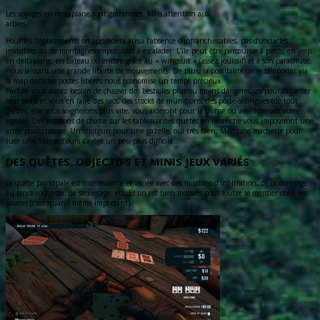
Les voyages en deltaplane sont grandioses. Mais attention aux
arbres.
Pour les déplacements on appréciera aussi l’absence d’infranchissables, pas d’obstacles
invisibles ou de montagnes impossibles à escalader. L’île peut être parcourue à pieds, en jeep,
en deltaplane, en bateau ou encore grâce au « wingsuit » (assez jouissif) et à son parachute,
nous laissant une grande liberté de mouvements. De plus, la possibilité de se téléporter via
la map dans les postes libérés nous économise un temps précieux.
Parfois, vous aurez besoin de chasser des bestioles plus ou moins dangereuses pour ramasser
leur peau et vous en faire des sacs, des stocks de munitions, des porte-seringues (de tout
genres, elle vous soignerons plus vite, vous aideront pour la chasse ou amélioreront votre
apnée). Des missions de chasse sur les tableaux des quêtes en revanche vous imposeront une
arme pour chasser. Un shotgun pour une gazelle, oui très bien. Mais une machette pour
tuer une fratrie d’ours s’avère un peu plus difficile…
DES QUÊTES, OBJECTIFS ET MINIS JEUX VARIÉS
La quête principale est intéressante et variée avec des missions d’infiltration, de bourrinage
au lance-roquette, de sauvetage, etc. Et on est bien motivés pour foutre le merdier chez les
pirates (c’est quand même important).