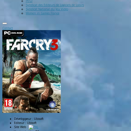
PEGI
Syndicat des Editeurs de Logiciels de Loisirs
Syndicat National du Jeu Vidéo
Women in Games France
Contact
Développeur :
Ubisoft
Editeur :
Ubisoft
Site Web :