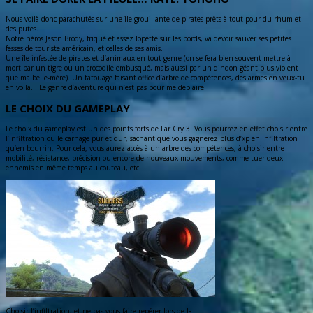
Nous voilà donc parachutés sur une île grouillante de pirates prêts à tout pour du rhum et
des putes.
Notre héros Jason Brody, friqué et assez lopette sur les bords, va devoir sauver ses petites
fesses de touriste américain, et celles de ses amis.
Une île infestée de pirates et d’animaux en tout genre (on se fera bien souvent mettre à
mort par un tigre ou un crocodile embusqué, mais aussi par un dindon géant plus violent
que ma belle-mère). Un tatouage faisant office d’arbre de compétences, des armes en veux-tu
en voilà… Le genre d’aventure qui n’est pas pour me déplaire.
LE CHOIX DU GAMEPLAY
Le choix du gameplay est un des points forts de Far Cry 3. Vous pourrez en effet choisir entre
l’infiltration ou le carnage pur et dur, sachant que vous gagnerez plus d’xp en infiltration
qu’en bourrin. Pour cela, vous aurez accès à un arbre des compétences, à choisir entre
mobilité, résistance, précision ou encore de nouveaux mouvements, comme tuer deux
ennemis en même temps au couteau, etc.
Choisir l’infiltration, et ne pas vous faire repérer lors de la