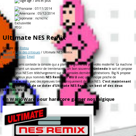
: 07/11/2014
: 05/12/2014
: nc/nc/nc
Exclusivitée
PEGI :
Ultimate NES Remix
Rédigée par
Ristou
Accueil
/
Liste des critiques
/
Ultimate NES Remix
Facebook
Twitter
Email
La
NES
est sans conteste la console qui a planté la graine du jeu vidéo moderne. La machine
est maintenant un souvenir de trentenaires, un bon souvenir.
Nintendo
le sait et propose
donc des jeux NES en téléchargement sur ses consoles dernières générations. Big N propose
également deux jeux nommés
NES Remix
sur
Wii U
avec un principe proche de
WarioWare
, mais avec des épreuves tirées uniquement de jeux NES.
C’est maintenant
au tour de la 3DS de se doter d’Ultimate NES Remix, un best of des deux
versions Wii U.
Un WarioWare pour hardcore gamer nostalgique