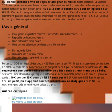
qui donne surtout envie de rejouer aux grands hits
de notre enfance. La version
3DS propose certes les meilleurs moments des versions Wii U, mais elle ne les supplante pas,
notamment en raison de son prix :
40 € à la sortie contre 15 € pour un épisode sur
Wii U
! On peut dire que Nintendo s’est carrément lâché. C’est dommage car le jeu ne vaut
clairement pas cet investissement. Pourquoi ne pas avoir gardé ce tarif de 15 €, qui lui pour
le coup justifiait complètement le manque de folie créatrice des remix ?
L'avis général
Idéal pour les parties courtes (transports, salles d'attente, ...)
Rappelle de bons souvenirs
Une difficulté bien dosée
Une bonne sélection de titres dans l'ensemble
Manque de folie
Pas assez de niveaux remix
Un prix bien trop élevé (à la sortie)
Porter sur 3DS un best of des deux NES Remix sortis sur Wii U est à la base une bonne idée.
En effet, la portable de Nintendo est le support parfait pour enchaîner des défis courts.
On
regrettera surtout le faible nombre de défis remix et leur manque de folie
,
des tares impardonnables puisque Nintendo se lâche complètement sur le prix du jeu à sa
sortie :
40 € contre 15 € pour un NES Remix sur Wii U
. Ultimate NES Remix est au
final
un petit jeu d'appoint correct réservé aux nostalgiques
de la NES, à
n'acheter qu'après une sérieuse baisse du prix.
Autres critiques
Marvel vs Capcom Infinite