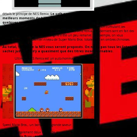
Rappelons un peu plus en
détails le principe de NES Remix.
Le soft propose aux joueurs de revivre les
meilleurs moments de hits sortis sur NES à travers des petits défis de
quelques secondes.
Il n’y a donc aucun jeu NES complet. Chaque épreuve peut
rapporter jusqu’à trois étoiles, à condition d’avoir fait un bon chrono. En cumulant ces
étoiles, le joueur débloque de nouveaux défis et des défis remix. Ces derniers sont en fait des
épreuves dans lesquelles le jeu d’origine a été un peu remanié. Par exemple, on vous
proposera de finir le premier niveau de Super Mario Bros. totalement en ombres chinoises.
Au total, 16 hits de la NES vous seront proposés. On ne va pas tous les lister,
sachez juste qu’il n’y a quasiment que des titres incontournables.
Ultimate NES Remix est un auto-hommage.
Speed Mario Bros., un bonus sans grande saveur.
On trouve également deux modes de jeu en plus du mode classique.
Le premier est le
Speed Mario Bros., qui propose de rejouer entièrement à Super Mario Bros.