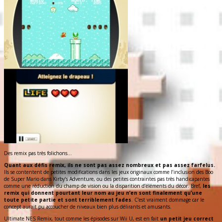
Des remix pas très folichons…
Quant aux défis remix, ils ne sont pas assez nombreux et pas assez farfelus.
Ils se contentent de petites modifications dans les jeux originaux comme l’inclusion des Boo
de Super Mario dans Kirby’s Adventure, ou des petites contraintes pas très handicapantes
comme une réduction du champ de vision ou la disparition d’éléments du décor. Bref,
les
remix qui donnent pourtant leur nom au jeu n’en sont finalement qu’une
toute petite partie et sont terriblement fades
. C’est vraiment dommage car le
concept aurait pu accoucher de niveaux bien plus délirants et amusants.
Ultimate NES Remix, tout comme les épisodes sur Wii U, est en fait
un petit jeu correct