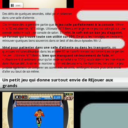
Des défis de quelques secondes, idéal pour patienter
dans une salle d’attente.
On constate dès la première partie que
le jeu colle parfaitement à la console
. Même
si la 3D est absente, NES oblige, Ultimate NES Remix est le genre de jeu qui colle plus à une
console portable qu’à une console de salon. En effet,
le soft est un bon jeu d’appoint,
un format qui trouve toute son utilité sur 3DS.
De plus, les nostalgiques devraient
retrouver quelques bons souvenirs dans ce best of des deux épisodes Wii U.
Idéal pour patienter dans une salle d’attente ou dans les transports
, ces
quelques minutes d’évasion dans les années 80 se transformeront rapidement en de petites
heures. Ultimate NES Remix,
bien que manquant sérieusement de folie
, est
suffisamment divertissant pour qu’on reste accroché à sa 3DS jusqu’à obtenir les trois étoiles
dans chaque défi, histoire de montrer qu’on est des anciens, des hardcores, des vrais. Le jeu
propose également de comparer ses scores avec ses amis, renforçant encore plus cette envie
d’aller au bout de soi-même.
Un petit jeu qui donne surtout envie de REjouer aux
grands