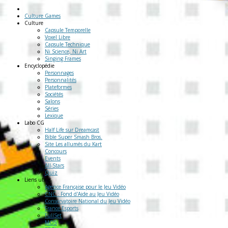
Culture Games
Culture
Capsule Temporelle
Voxel Libre
Capsule Technique
Ni Science, Ni Art
Singing Frames
Encyclopédie
Personnages
Personnalités
Plateformes
Sociétés
Salons
Séries
Lexique
Labo
CG
Half Life sur Dreamcast
Bible Super Smash Bros.
Site Les allumés du Kart
Concours
Events
All-Stars
Quiz
Liens
utiles
Agence Française pour le Jeu Vidéo
CNC : Fond d'Aide au Jeu Vidéo
Conservatoire National du Jeu Vidéo
France Esports
FullSet
MO5