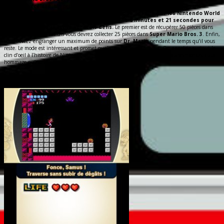
mais en accéléré.
Un petit bonus pas très inspiré qui ne vous intéressera pas très
longtemps.
Le second est le Championship Mode. Inspiré par les Nintendo World
Championships de 1990, ce mode vous donne 6 minutes et 21 secondes pour
obtenir le meilleur score sur trois défis.
Le premier est de récupérer 50 pièces dans
Super Mario Bros.
Puis vous devrez collecter 25 pièces dans
Super Mario Bros. 3
. Enfin,
vous devrez engranger un maximum de points sur
Dr. Mario
pendant le temps qu’il vous
reste. Le mode est intéressant et promet quelques duels entre amis. On apprécie surtout le
clin d’oeil à l’histoire de Nintendo que seuls les connaisseurs relèveront au sein de cet auto-
hommage qu’est Ultimate NES Remix.
Un jeu fait pour la 3DS