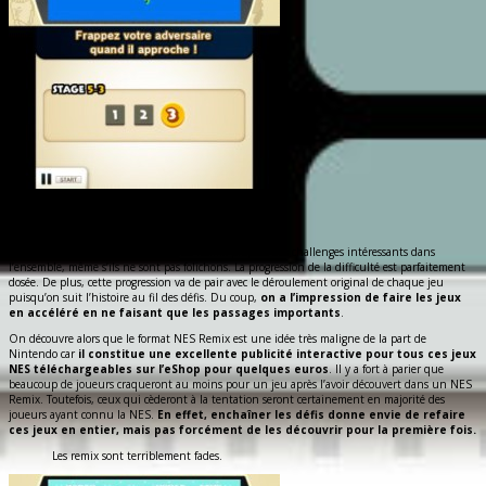
Certains défis vous demanderont une extrême
précision, notamment Punch Out.
Comme dit plus haut, Ultimate NES Remix propose des challenges intéressants dans
l’ensemble, même s’ils ne sont pas folichons. La progression de la difficulté est parfaitement
dosée. De plus, cette progression va de pair avec le déroulement original de chaque jeu
puisqu’on suit l’histoire au fil des défis. Du coup,
on a l’impression de faire les jeux
en accéléré en ne faisant que les passages importants
.
On découvre alors que le format NES Remix est une idée très maligne de la part de
Nintendo car
il constitue une excellente publicité interactive pour tous ces jeux
NES téléchargeables sur l’eShop pour quelques euros
. Il y a fort à parier que
beaucoup de joueurs craqueront au moins pour un jeu après l’avoir découvert dans un NES
Remix. Toutefois, ceux qui cèderont à la tentation seront certainement en majorité des
joueurs ayant connu la NES.
En effet, enchaîner les défis donne envie de refaire
ces jeux en entier, mais pas forcément de les découvrir pour la première fois.
Les remix sont terriblement fades.