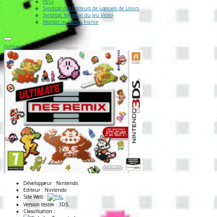
PEGI
Syndicat des Editeurs de Logiciels de Loisirs
Syndicat National du Jeu Vidéo
Women in Games France
Contact
Développeur :
Nintendo
Editeur :
Nintendo
Site Web :
Version testée :
3DS
Classification :