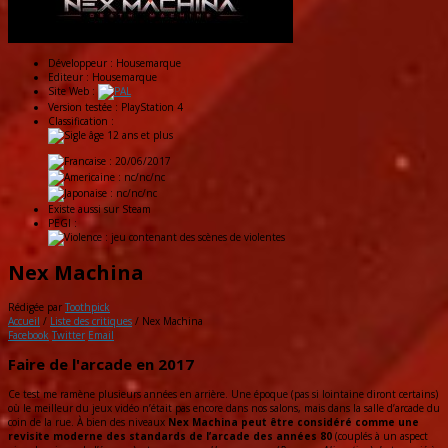
Développeur :
Housemarque
Editeur :
Housemarque
Site Web :
Version testée :
PlayStation 4
Classification :
: 20/06/2017
: nc/nc/nc
: nc/nc/nc
Existe aussi sur
Steam
PEGI :
Nex Machina
Rédigée par
Toothpick
Accueil
/
Liste des critiques
/
Nex Machina
Facebook
Twitter
Email
Faire de l'arcade en 2017
Ce test me ramène plusieurs années en arrière. Une époque (pas si lointaine diront certains)
où le meilleur du jeux vidéo n’était pas encore dans nos salons, mais dans la salle d’arcade du
coin de la rue. À bien des niveaux
Nex Machina peut être considéré comme une
revisite moderne des standards de l’arcade des années 80
(couplés à un aspect