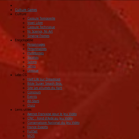
Culture Games
Culture
Capsule Temporelle
Voxel Libre
Capsule Technique
Ni Science, Ni Art
Singing Frames
Encyclopédie
Personnages
Personnalités
Plateformes
Sociétés
Salons
Séries
Lexique
Labo
CG
Half Life sur Dreamcast
Bible Super Smash Bros.
Site Les allumés du Kart
Concours
Events
All-Stars
Quiz
Liens
utiles
Agence Française pour le Jeu Vidéo
CNC : Fond d'Aide au Jeu Vidéo
Conservatoire National du Jeu Vidéo
France Esports
FullSet
MO5