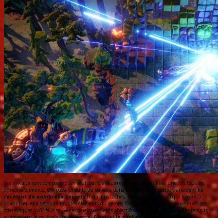
Les niveaux sont composés d’un seul (parfois deux) écran qui se termine une fois tous les
ennemis éliminés. On passe ensuite au suivant dans une chouette petite transition.
Ils
recèlent de nombreux secrets
(humains cachés, niveaux secrets etc) qui forcent à
ouvrir l’œil et à détruire tous les éléments du décors. Outre les robots, on trouve aussi des
scientifiques qu’il faut sauver et quelques petits objectifs secondaires qui, une fois remplis,
augmentent le multiplicateur de score.
C’est lui le nerf de la guerre, votre