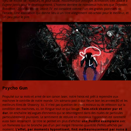
«jeu de micro» de l’époque), et pour cause,
Housemarque
(
Resogun, Alienation
) s’est associé à
Eugene Jarvis
pour le développement. L’homme derrière de nombreux hits tels que
Defender,
Robotron : 2084
ou encore
Smash TV
est considéré comme l’un des grands pionniers de
l’arcade. Une association qui donne lieu à un titre allègrement old-school pour le meilleur, et
un peu pour le pire.
Psycho Gun
Propulsé sur sa moto et armé de son canon laser, notre héros est prêt à reprendre aux
machines le contrôle de notre monde. Un scénario post-it qui fleure bon les années 80 et les
meilleurs films de Shwarzy. Ici, il n’est pas question de choix moraux ou de réflexion sur la
condition des machines, ici, on flingue tout ce qui bouge.
Twin-stick shooter pur et
dur
, on enchaîne les vagues d’ennemis qui se désintègrent dans des nuées de particules
particulièrement jouissives. Le sentiment de réduire en morceaux l’opposition est rarement
aussi bien retranscrit. Le titre se permet en plus d’afficher
une fluidité exemplaire
avec
un framerate qui ne bronche pas d’un poil malgré l’énorme quantité d’effets affichés par
moment.
L’effet, par moments hypnotisant, finit malheureusement par nuire à