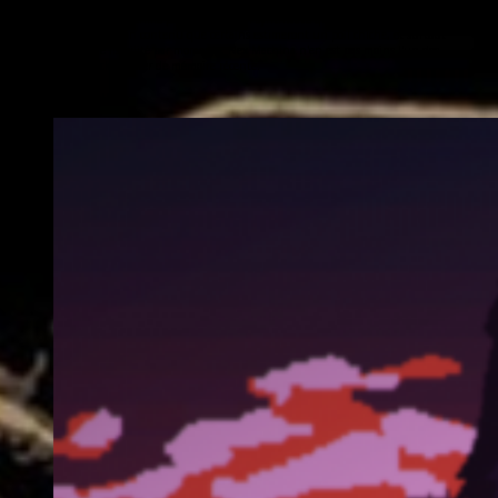
décuplent les réflexes et repoussent constamment le joueur dans ses derniers
retranchements. Bien rythmé par sa bande-son synthwave qui déboîte et ses visuels
hypnotisants. Malgré un contenu que certains estimeront un poil chiche, et surtout
quelques soucis de lisibilité par moments, Nex Machina n'en est pas moins l'un des
meilleurs twin-stick shooter de mémoire récente.
Autres critiques