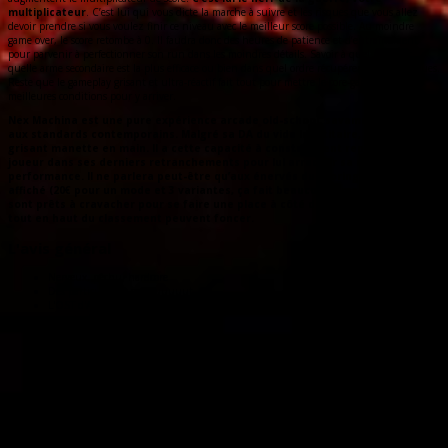
multiplicateur
. C’est lui qui vous dicte la marche à suivre et les risques que vous allez
devoir prendre si vous voulez finir ce niveau avec le meilleur score possible. Au moindre
game over, le score retombe à 0. Il faudra donc des heures de patience et d’entraînement
pour parvenir à perfectionner son run dans les moindres détails. Savoir à quel moment
quelle arme secondaire est la plus efficace ou bien dans quel ordre récupérer les scientifiques.
Reste que le gameplay grisant et ultra-réactif fait tout pour mettre le core-gamer dans les
meilleures conditions pour y arriver.
Nex Machina est une pure expérience arcade old-school, savamment ajustée
aux standards contemporains. Malgré sa DA du vide identitaire, le titre est
grisant manette en main. Il a cette capacité à constamment repousser le
joueur dans ses derniers retranchements pour lui arracher sa meilleure
performance. Il ne parlera peut-être qu’aux énervés du scoring au vu du prix
affiché (20€ pour un mode et 3 variantes, ça fait beaucoup), mais ceux qui
sont prêts à cravacher pour se faire une place à côté de ce foutu « AAA »
tout en haut du classement peuvent foncer.
L'avis général
Nerveux, pêchu, hardcore
Des particules de partouuuuut
L'OST d'Ari Pulkkinen
La recherche de la run parfaite
Peu de contenu
Des soucis de lisibilité
DA terriblement générique
Coop offline uniquement
Ersatz d'une époque dopée aux crédits supplémentaires et aux cliquetis des flippers, Nex
Machina est une pure expérience arcade contemporaine. Entièrement basé sur une notion
de scoring parfaitement maîtrisée par ses développeurs, il est de la trempe de ces jeux qui