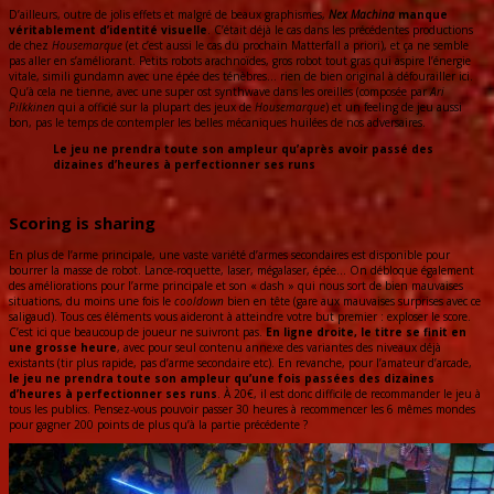
D’ailleurs, outre de jolis effets et malgré de beaux graphismes,
Nex Machina
manque
véritablement d’identité visuelle
. C’était déjà le cas dans les précédentes productions
de chez
Housemarque
(et c’est aussi le cas du prochain Matterfall a priori), et ça ne semble
pas aller en s’améliorant. Petits robots arachnoïdes, gros robot tout gras qui aspire l’énergie
vitale, simili gundamn avec une épée des ténèbres… rien de bien original à défourailler ici.
Qu’à cela ne tienne, avec une super ost synthwave dans les oreilles (composée par
Ari
Pilkkinen
qui a officié sur la plupart des jeux de
Housemarque
) et un feeling de jeu aussi
bon, pas le temps de contempler les belles mécaniques huilées de nos adversaires.
Le jeu ne prendra toute son ampleur qu’après avoir passé des
dizaines d’heures à perfectionner ses runs
Scoring is sharing
En plus de l’arme principale, une vaste variété d’armes secondaires est disponible pour
bourrer la masse de robot. Lance-roquette, laser, mégalaser, épée… On débloque également
des améliorations pour l’arme principale et son « dash » qui nous sort de bien mauvaises
situations, du moins une fois le
cooldown
bien en tête (gare aux mauvaises surprises avec ce
saligaud). Tous ces éléments vous aideront à atteindre votre but premier : exploser le score.
C’est ici que beaucoup de joueur ne suivront pas.
En ligne droite, le titre se finit en
une grosse heure
, avec pour seul contenu annexe des variantes des niveaux déjà
existants (tir plus rapide, pas d’arme secondaire etc). En revanche, pour l’amateur d’arcade,
le jeu ne prendra toute son ampleur qu’une fois passées des dizaines
d’heures à perfectionner ses runs
. À 20€, il est donc difficile de recommander le jeu à
tous les publics. Pensez-vous pouvoir passer 30 heures à recommencer les 6 mêmes mondes
pour gagner 200 points de plus qu’à la partie précédente ?