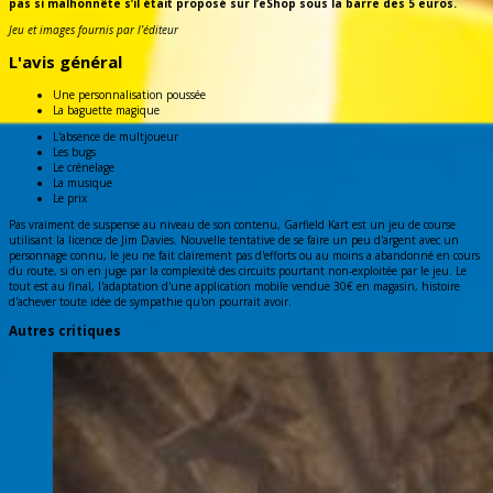
pas si malhonnête s’il était proposé sur l’eShop sous la barre des 5 euros.
Jeu et images fournis par l’éditeur
L'avis général
Une personnalisation poussée
La baguette magique
L'absence de multjoueur
Les bugs
Le crénelage
La musique
Le prix
Pas vraiment de suspense au niveau de son contenu, Garfield Kart est un jeu de course
utilisant la licence de Jim Davies. Nouvelle tentative de se faire un peu d'argent avec un
personnage connu, le jeu ne fait clairement pas d'efforts ou au moins a abandonné en cours
du route, si on en juge par la complexité des circuits pourtant non-exploitée par le jeu. Le
tout est au final, l'adaptation d'une application mobile vendue 30€ en magasin, histoire
d'achever toute idée de sympathie qu'on pourrait avoir.
Autres critiques