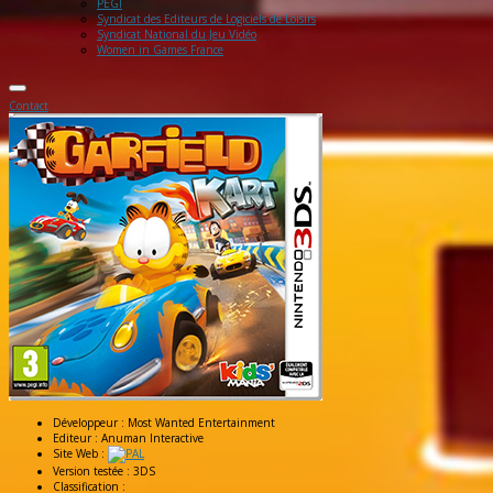
PEGI
Syndicat des Editeurs de Logiciels de Loisirs
Syndicat National du Jeu Vidéo
Women in Games France
Contact
Développeur :
Most Wanted Entertainment
Editeur :
Anuman Interactive
Site Web :
Version testée :
3DS
Classification :