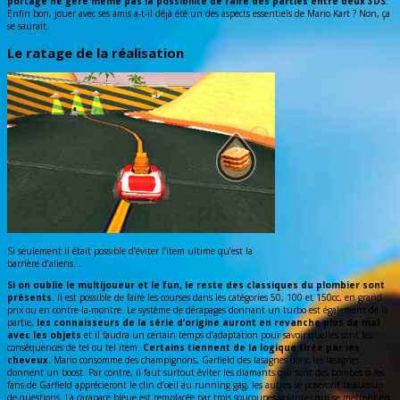
portage ne gère même pas la possibilité de faire des parties entre deux 3DS
.
Enfin bon, jouer avec ses amis a-t-il déjà été un des aspects essentiels de Mario Kart ? Non, ça
se saurait.
Le ratage de la réalisation
Si seulement il était possible d’éviter l’item ultime qu’est la
barrière d’aliens…
Si on oublie le multijoueur et le fun, le reste des classiques du plombier sont
présents
. Il est possible de faire les courses dans les catégories 50, 100 et 150cc, en grand
prix ou en contre-la-montre. Le système de dérapages donnant un turbo est également de la
partie,
les connaisseurs de la série d’origine auront en revanche plus de mal
avec les objets
et il faudra un certain temps d’adaptation pour savoir quelles sont les
conséquences de tel ou tel item.
Certains tiennent de la logique tirée par les
cheveux.
Mario consomme des champignons, Garfield des lasagnes donc les lasagnes
donnent un boost. Par contre, il faut surtout éviter les diamants qui sont des bombes si les
fans de Garfield apprécieront le clin d’oeil au running gag, les autres se poseront beaucoup
de questions. La carapace bleue est remplacée par trois soucoupes volantes qui se mettent en