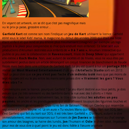
En voyant cet artwork, on se dit que c’est pas magnifique mais
vu le prix ça passe, grossière erreur…
Garfield Kart
est comme son nom l’indique un
jeu de Kart
utilisant la licence Garfield
édité sous le label Kids’ mania, le magazine du début des années 2000 qui était ma bible
étant enfant et qui rend ce jeu encore plus traumatisant (imaginez par exemple un logo
Joystick à la place pour comprendre le choc qu’a enduré mon enfance). Ce label sert aux
productions d’Anuman destinées aux enfants de
« 0 à 7 ans »
, Anuman Interactive qui
publie ce jeu avec la collaboration de
Ravenscourt
, filiale de
Deep Silver
qui appartient
elle-même à
Koch Media
. Non, avec autant de sociétés et de filiales, vous ne vous êtes pas
subitement perdus dans un article dénonçant un circuit financier de blanchiment de fraude
fiscale mais bien dans une critique de Garfield Kart. Le jeu est quant à lui un
portage 3DS
réalisé par
Most Wanted Entertainment
d’un jeu d’
Artefacts Studio
sorti en 2013.
Tout ça pour dire que
ce jeu n’est pas l’acte d’un individu isolé
mais que pas moins de
sept équipes ont eu le jeu entre les mains sans jamais dire
« Vraiment les gars ? Vous
êtes sûrs ? »
.
Commençons avec la licence, pourquoi Garfield ? Le jeu étant destiné aux tous petits, je dois
avouer que j’ai très rarement vu des bambins dans la rue avec des t-shirts « I Hate
Mondays ». Avec son prix relativement bas, le titre cible surtout
les adultes un peu
paumés
, les oncles et les grands-parents qui vous offraient toujours des figurines louches et
particulièrement génériques (« Quoi tu es fan de Batman ? Voici un Cowboy qui ressemble
vaguement à John Wayne. »). Là on aura « Tu voulais Mario qui fait du Kart sur 3DS, ben
c’est Garfield qui fait du kart sur 3DS, il est très bien Garfield ». D’ailleurs, autant le dire
immédiatement, mes connaissances sur l’univers de
Jim Davies
se limitent au chat orange,
son amour des lasagnes, sa haine des lundis,
Jon
l’humain et
Odie
le chien idiot. Impossible
pour moi de vous dire à quel point le jeu est donc fidèle à l’œuvre originale.