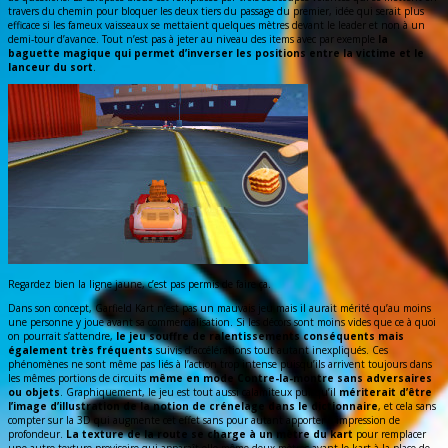
travers du chemin pour bloquer les deux tiers du passage du premier, idée qui serait plus
efficace si les fameux vaisseaux se mettaient quelques mètres devant le leader et non à un
demi-tour d’avance. Tout n’est pas à jeter au niveau des items avec par exemple
la
baguette magique qui permet d’inverser les positions entre la victime et le
lanceur du sort
.
Regardez bien la ligne jaune, c’est pas permis de faire ça.
Dans son concept, Garfield Kart n’est pas un mauvais jeu mais il aurait mérité qu’au moins
une personne y joue avant sa commercialisation. Si les décors sont moins vides que ce à quoi
on pourrait s’attendre,
le jeu souffre de ralentissements conséquents mais
également très fréquents
suivis d’accélérations tout autant inexpliqués. Ces
phénomènes ne sont même pas liés à l’action trop intense puisqu’ils arrivent toujours dans
les mêmes portions de circuits
même en mode Contre-la-montre sans adversaires
ou objets
. Graphiquement, le jeu est tout aussi calamiteux puisqu’il
mériterait d’être
l’image d’illustration de la notion de crénelage dans le dictionnaire
, et cela sans
compter sur la 3D qui augmente cet effet sans pour autant apporter d’impression de
profondeur.
La texture de la route se charge à un mètre du kart
pour remplacer
une autre texture provisoire qui apparaît elle-même deux mètres avant le kart à la place de