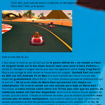
Enfin bon, jouer avec ses amis a-t-il déjà été un des aspects essentiels de
Mario Kart ? Non, ça se saurait.
Voila la vraie tête du jeu.
Il faut saluer le choix du jeu de kart qui est
le genre officiel du « on voulait se faire
de l’argent facile sur le dos d’une licence mais sans avoir à faire d’efforts »
comme en témoigne la longue liste de jeux dont fait également partie
Crazy Frog Racer
.
Mais le vrai courage de cette version se trouve dans son support.
Garfield Kart est sorti
en 2013 sur iOS, Android, PC et Mac
et la suite Garfield Kart Fast & Furry est déjà
disponible
gratuitement
depuis février. Il y a donc plusieurs groupes de professionnels qui
se sont dit «
Hé on a un clone de Mario Kart qui marche très moyen sur
smartphones ! Et si on le sortait sur une console qui a déjà un Mario Kart ?
».
Pire encore,
si cette version coûte entre 4 et 15 fois plus cher que les autres, de
nombreux modes ont fait leur disparition
. Ainsi finis les items à trouver pendant les
courses, plus de tutoriel, il faudra se contenter de textes, plus de missions journalières
mais
surtout plus de modes multijoueurs
, que ce soit en local ou en ligne. Les anciennes
versions permettent de faire des parties entre les utilisateurs iOS, Android, PC et Mac,
le