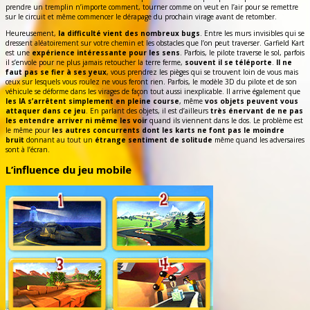
prendre un tremplin n’importe comment, tourner comme on veut en l’air pour se remettre
sur le circuit et même commencer le dérapage du prochain virage avant de retomber.
Heureusement,
la difficulté vient des nombreux bugs
. Entre les murs invisibles qui se
dressent aléatoirement sur votre chemin et les obstacles que l’on peut traverser. Garfield Kart
est une
expérience intéressante pour les sens
. Parfois, le pilote traverse le sol, parfois
il s’envole pour ne plus jamais retoucher la terre ferme,
souvent il se téléporte
.
Il ne
faut pas se fier à ses yeux
, vous prendrez les pièges qui se trouvent loin de vous mais
ceux sur lesquels vous roulez ne vous feront rien. Parfois, le modèle 3D du pilote et de son
véhicule se déforme dans les virages de façon tout aussi inexplicable. Il arrive également que
les IA s’arrêtent simplement en pleine course
, même
vos objets peuvent vous
attaquer dans ce jeu
. En parlant des objets, il est d’ailleurs
très énervant de ne pas
les entendre arriver ni même les voir
quand ils viennent dans le dos. Le problème est
le même pour
les autres concurrents dont les karts ne font pas le moindre
bruit
donnant au tout un
étrange sentiment de solitude
même quand les adversaires
sont à l’écran.
L’influence du jeu mobile