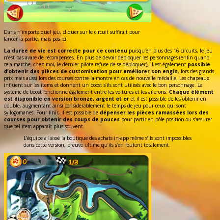
Dans n’importe quel jeu, cliquer sur le circuit suffirait pour
lancer la partie, mais pas ici.
La durée de vie est correcte pour ce contenu
puisqu’en plus des 16 circuits, le jeu
n’est pas avare de récompenses. En plus de devoir débloquer les personnages (enfin quand
cela marche, chez moi, le dernier pilote refuse de se débloquer), il est également
possible
d’obtenir des pièces de customisation pour améliorer son engin
, lors des grands
prix mais aussi lors des courses contre-la-montre en cas de nouvelle médaille. Les chapeaux
influent sur les items et donnent un boost s’ils sont utilisés avec le bon personnage. Le
système de boost fonctionne également entre les voitures et les ailerons.
Chaque élément
est disponible en version bronze, argent et or
et il est possible de les obtenir en
double, augmentant ainsi considérablement le temps de jeu pour ceux qui sont
syllogomanes. Pour finir, il est possible de
dépenser les pièces ramassées lors des
courses pour obtenir des coups de pouces
pour partir en pôle position ou s’assurer
que tel item apparaît plus souvent.
L’équipe a laissé la boutique des achats in-app même s’ils sont impossibles
dans cette version, preuve ultime qu’ils s’en foutent totalement.