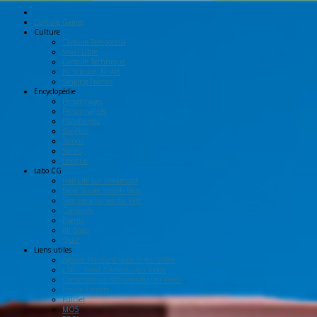
Culture Games
Culture
Capsule Temporelle
Voxel Libre
Capsule Technique
Ni Science, Ni Art
Singing Frames
Encyclopédie
Personnages
Personnalités
Plateformes
Sociétés
Salons
Séries
Lexique
Labo
CG
Half Life sur Dreamcast
Bible Super Smash Bros.
Site Les allumés du Kart
Concours
Events
All-Stars
Quiz
Liens
utiles
Agence Française pour le Jeu Vidéo
CNC : Fond d'Aide au Jeu Vidéo
Conservatoire National du Jeu Vidéo
France Esports
FullSet
MO5