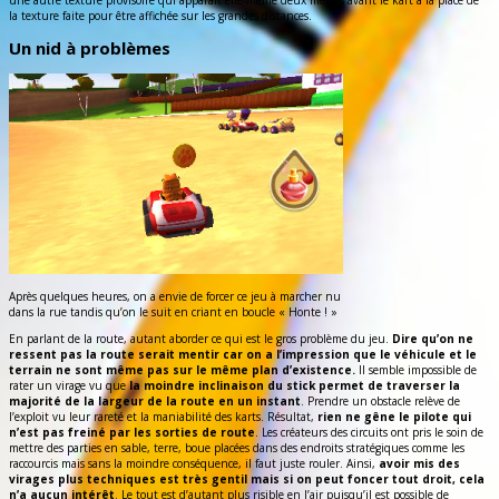
la texture faite pour être affichée sur les grandes distances.
Un nid à problèmes
Après quelques heures, on a envie de forcer ce jeu à marcher nu
dans la rue tandis qu’on le suit en criant en boucle « Honte ! »
En parlant de la route, autant aborder ce qui est le gros problème du jeu.
Dire qu’on ne
ressent pas la route serait mentir car on a l’impression que le véhicule et le
terrain ne sont même pas sur le même plan d’existence.
Il semble impossible de
rater un virage vu que
la moindre inclinaison du stick permet de traverser la
majorité de la largeur de la route en un instant
. Prendre un obstacle relève de
l’exploit vu leur rareté et la maniabilité des karts. Résultat,
rien ne gêne le pilote qui
n’est pas freiné par les sorties de route
. Les créateurs des circuits ont pris le soin de
mettre des parties en sable, terre, boue placées dans des endroits stratégiques comme les
raccourcis mais sans la moindre conséquence, il faut juste rouler. Ainsi,
avoir mis des
virages plus techniques est très gentil mais si on peut foncer tout droit, cela
n’a aucun intérêt
. Le tout est d’autant plus risible en l’air puisqu’il est possible de