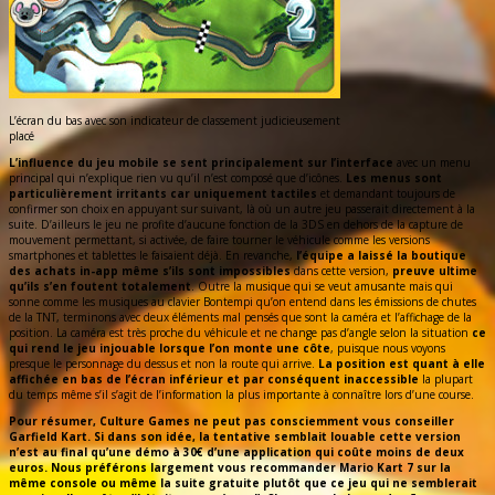
L’écran du bas avec son indicateur de classement judicieusement
placé
L’influence du jeu mobile se sent principalement sur l’interface
avec un menu
principal qui n’explique rien vu qu’il n’est composé que d’icônes.
Les menus sont
particulièrement irritants car uniquement tactiles
et demandant toujours de
confirmer son choix en appuyant sur suivant, là où un autre jeu passerait directement à la
suite. D’ailleurs le jeu ne profite d’aucune fonction de la 3DS en dehors de la capture de
mouvement permettant, si activée, de faire tourner le véhicule comme les versions
smartphones et tablettes le faisaient déjà. En revanche,
l’équipe a laissé la boutique
des achats in-app même s’ils sont impossibles
dans cette version,
preuve ultime
qu’ils s’en foutent totalement
. Outre la musique qui se veut amusante mais qui
sonne comme les musiques au clavier Bontempi qu’on entend dans les émissions de chutes
de la TNT, terminons avec deux éléments mal pensés que sont la caméra et l’affichage de la
position. La caméra est très proche du véhicule et ne change pas d’angle selon la situation
ce
qui rend le jeu injouable lorsque l’on monte une côte
, puisque nous voyons
presque le personnage du dessus et non la route qui arrive.
La position est quant à elle
affichée en bas de l’écran inférieur et par conséquent inaccessible
la plupart
du temps même s’il s’agit de l’information la plus importante à connaître lors d’une course.
Pour résumer, Culture Games ne peut pas consciemment vous conseiller
Garfield Kart. Si dans son idée, la tentative semblait louable cette version
n’est au final qu’une démo à 30€ d’une application qui coûte moins de deux
euros. Nous préférons largement vous recommander Mario Kart 7 sur la
même console ou même la suite gratuite plutôt que ce jeu qui ne semblerait