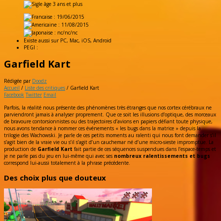
: 19/06/2015
: 11/08/2015
: nc/nc/nc
Existe aussi sur
PC, Mac, iOS, Android
PEGI :
Garfield Kart
Rédigée par
Doodz
Accueil
/
Liste des critiques
/
Garfield Kart
Facebook
Twitter
Email
Parfois, la réalité nous présente des phénomènes très étranges que nos cortex cérébraux ne
parviendront jamais à analyser proprement. Que ce soit les illusions d’optique, des morceaux
de bravoure contorsionnistes ou des trajectoires d’avions en papiers défiant toute physique,
nous avons tendance à nommer ces événements « les bugs dans la matrice » depuis la
trilogie des Wachowski. Je parle de ces petits moments au ralenti qui nous font demander s’il
s’agit bien de la vraie vie ou s’il s’agit d’un cauchemar né d’une micro-sieste impromptue. La
production de
Garfield Kart
fait partie de ces séquences suspendues dans l’espace-temps et
je ne parle pas du jeu en lui-même qui avec ses
nombreux ralentissements et bugs
correspond lui-aussi totalement à la phrase précédente.
Des choix plus que douteux