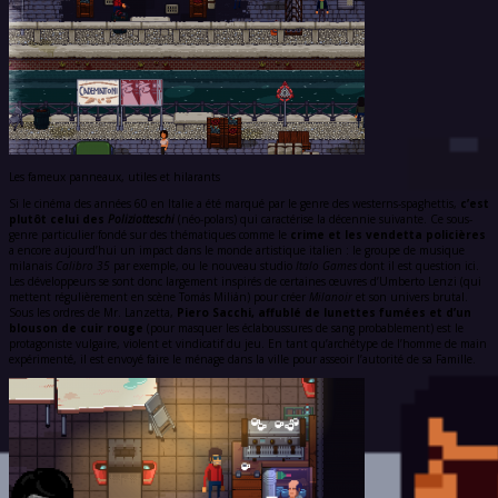
Les fameux panneaux, utiles et hilarants
Si le cinéma des années 60 en Italie a été marqué par le genre des westerns-spaghettis,
c’est
plutôt celui des
Poliziotteschi
(néo-polars) qui caractérise la décennie suivante. Ce sous-
genre particulier fondé sur des thématiques comme le
crime et les vendetta policières
a encore aujourd’hui un impact dans le monde artistique italien : le groupe de musique
milanais
Calibro 35
par exemple, ou le nouveau studio
Italo Games
dont il est question ici.
Les développeurs se sont donc largement inspirés de certaines œuvres d’Umberto Lenzi (qui
mettent régulièrement en scène Tomás Milián) pour créer
Milanoir
et son univers brutal.
Sous les ordres de Mr. Lanzetta,
Piero Sacchi, affublé de lunettes fumées et d’un
blouson de cuir rouge
(pour masquer les éclaboussures de sang probablement) est le
protagoniste vulgaire, violent et vindicatif du jeu. En tant qu’archétype de l’homme de main
expérimenté, il est envoyé faire le ménage dans la ville pour asseoir l’autorité de sa Famille.