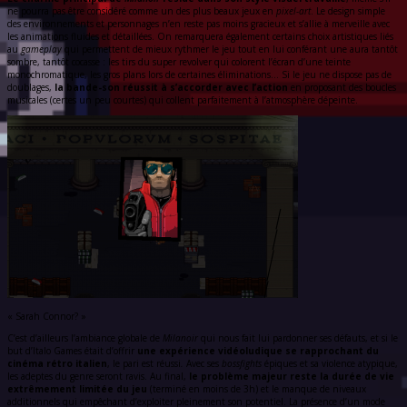
ne pourra pas être considéré comme un des plus beaux jeux en
pixel-art
. Le design simple
des environnements et personnages n’en reste pas moins gracieux et s’allie à merveille avec
les animations fluides et détaillées. On remarquera également certains choix artistiques liés
au
gameplay
qui permettent de mieux rythmer le jeu tout en lui conférant une aura tantôt
sombre, tantôt cocasse : les tirs du super revolver qui colorent l’écran d’une teinte
monochromatique, les gros plans lors de certaines éliminations… Si le jeu ne dispose pas de
doublages,
la bande-son réussit à s’accorder avec l’action
en proposant des boucles
musicales (certes un peu courtes) qui collent parfaitement à l’atmosphère dépeinte.
« Sarah Connor? »
C’est d’ailleurs l’ambiance globale de
Milanoir
qui nous fait lui pardonner ses défauts, et si le
but d’Italo Games était d’offrir
une expérience vidéoludique se rapprochant du
cinéma rétro italien
, le pari est réussi
.
Avec ses
bossfights
épiques et sa violence atypique,
les adeptes du genre seront ravis. Au final,
le problème majeur reste la durée de vie
extrêmement limitée du jeu
(terminé en moins de 3h) et le manque de niveaux
additionnels qui empêchant d’exploiter pleinement son potentiel. La présence d’un mode