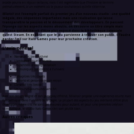
arcade pourra en réjouir certains, mais il est regrettable que l’histoire se termine
prématurément, à un moment où le joueur souhaiterait qu’elle s’éternise.
Milanoir
est l’exemple parfait du premier jeu d’un nouveau studio : une qualité
inégale, des séquences imparfaites mais une réalisation qui laisse
transparaître la passion et le dévouement des développeurs. En passant
l’éponge sur les aspects moins aboutis, on découvre un titre simple mais
efficace qui mériterait d’être plus exposé dans la bibliothèque colossale
qu’est Steam. En espérant que le jeu parvienne à trouver son public, il faudra
garder l’œil sur Italo Games pour leur prochaine création.
L'avis général
Nerveux et bien rythmé
L'ambiance visuelle réussie
Les panneaux de signalisation
Les musiques qui collent à l'univers
7 chapitres très courts
Scénario et personnages en retrait
L'arsenal très limité
Les courses-poursuites sans fin
Avec son design soigné et son gameplay effréné, Milanoir propose une expérience courte mais
sympathique dans l'univers de la pègre. La plupart des aspects du jeu méritent d'être plus
développés même s'ils ne sont pas mauvais pour autant, et pour une première création
vidéoludique, le studio Italo Games s'en sort plutôt bien.
Autres critiques