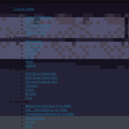
Culture Games
Culture
Capsule Temporelle
Voxel Libre
Capsule Technique
Ni Science, Ni Art
Singing Frames
Encyclopédie
Personnages
Personnalités
Plateformes
Sociétés
Salons
Séries
Lexique
Labo
CG
Half Life sur Dreamcast
Bible Super Smash Bros.
Site Les allumés du Kart
Concours
Events
All-Stars
Quiz
Liens
utiles
Agence Française pour le Jeu Vidéo
CNC : Fond d'Aide au Jeu Vidéo
Conservatoire National du Jeu Vidéo
France Esports
FullSet
MO5