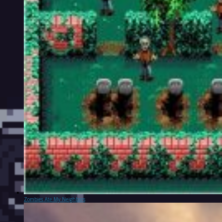
Zombies Ate My Neighbors