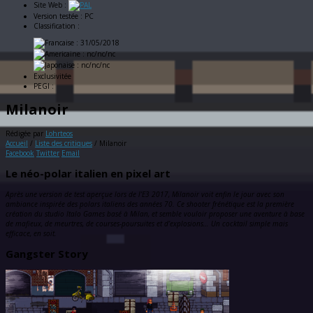
Site Web :
Version testée :
PC
Classification :
: 31/05/2018
: nc/nc/nc
: nc/nc/nc
Exclusivitée
PEGI :
Milanoir
Rédigée par
Lohrteos
Accueil
/
Liste des critiques
/
Milanoir
Facebook
Twitter
Email
Le néo-polar italien en pixel art
Après une version de test aperçue lors de l’E3 2017, Milanoir voit enfin le jour avec son
ambiance inspirée des polars italiens des années 70. Ce shooter frénétique est la première
création du studio Italo Games basé à Milan, et semble vouloir proposer une aventure à base
de mafieux, de meurtres, de courses-poursuites et d’explosions… Un cocktail simple mais
efficace, en soit.
Gangster Story