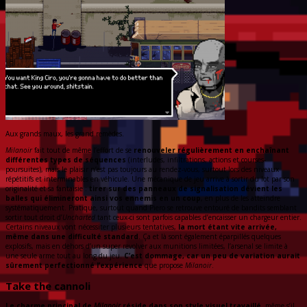
Aux grands maux, les grand remèdes.
Milanoir
fait tout de même l’effort de se
renouveler régulièrement en enchaînant
différentes types de séquences
(interludes, infiltrations, actions et courses-
poursuites), mais le plaisir n’est pas toujours au rendez-vous, surtout lors des niveaux
répétitifs et interminables en véhicule. Une mécanique de jeu arrive à sortir du lot par son
originalité et sa fantaisie :
tirer sur des panneaux de signalisation dévient les
balles qui élimineront ainsi vos ennemis en un coup
, en plus de les atteindre
systématiquement. Pratique, surtout quand Piero se retrouve entouré de bandits semblant
sortir tout droit d’
Uncharted
tant ceux-ci sont parfois capables d’encaisser un chargeur entier.
Certains niveaux vont nécessiter plusieurs tentatives,
la mort étant vite arrivée,
même dans une difficulté standard
.
Ç
a et là sont également éparpillés quelques
explosifs, mais en dehors d’un super revolver aux munitions limitées, l’arsenal se limite à
une seule arme tout au long du jeu.
C’est dommage, car un peu de variation aurait
sûrement perfectionné l’expérience
que propose
Milanoir
.
Take the cannoli
Le charme principal de
Milanoir
réside dans son style visuel travaillé
, même s’il