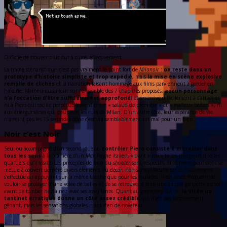
Difficile de trouver plus dur à cuire, effectivement.
La trame scénaristique n’est pas vraiment le point fort de
Milanoir
:
on reste dans un
prototype d’histoire simpliste et trop expédié
, mais
la mise en scène explosive
remplie de clichés
et la narration faisant hommage aux films parviennent à garder en
haleine. Malheureusement sur l’ensemble des 7 chapitres proposés,
aucun personnage
n’a l’occasion d’être suffisamment approfondi
et on arrive difficilement à s’attacher
ni à Piero qui oscille perpétuellement entre « salaud de première » et « mafieux badass », ni
aux énergumènes qui peuplent les rues de Milan. D’un autre côté, leur espérance de vie
n’atteint pas les 15 secondes donc c’est vraisemblablement un mal pour un bien.
Noir c’est Noir
Seul ou accompagné d’un second joueur,
contrôler Piero consiste à mitrailler dans
tous les sens
à la manière d’un
Max Payne
italien, vidant aussi vite ses chargeurs que les
quartiers qu’il visite. Les préceptes de base du
shooter
sont respectés, et le héros peut donc se
mettre à couvert derrière divers éléments du décor, non sans difficulté car ce mouvement
s’effectue en appuyant sur la même touche que pour les roulades. Il est assez fréquent de
vouloir se protéger d’une volée de balles et de se retrouver à faire une simple galipette au sol
avant de tomber nez à nez avec ses assaillants. Quant au
gameplay
du tir,
la visée un
tantinet erratique donne un côté assez crédible
qui n’est pas foncièrement
gênant, mais les sensations globales n’ont rien de novateur.