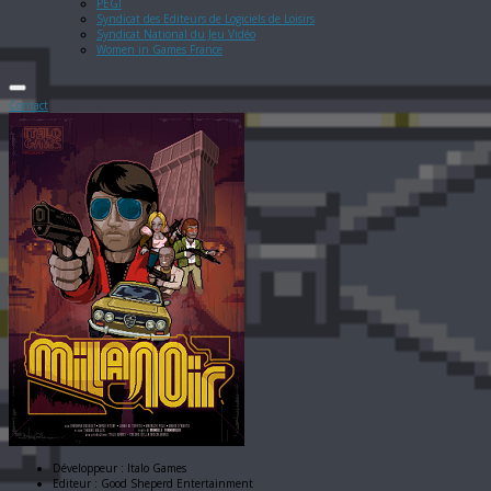
PEGI
Syndicat des Editeurs de Logiciels de Loisirs
Syndicat National du Jeu Vidéo
Women in Games France
Contact
Développeur :
Italo Games
Editeur :
Good Sheperd Entertainment