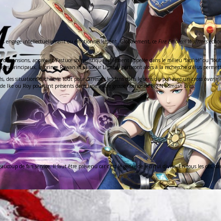
ous engage
intellectuellement ou émotionnellement. Globalement, ce
Fire Emblem Warriors
échou
dimensions, appréciez l’astuce scénaristique également appelée dans le milieu “facilité” ou “fou
nnages principaux, le prince Rowan et sa soeur Lianna, partiront alors à la recherche d’élus perme
, des situations-clichés, le tout pour carresser les fans dans le sens du poil avec un
cross over
me
de Ike ou Roy pourtant présents dans une autre grosse licence de Big-N :
Smash Bros.
coup de fan service. Il faut être prévenu car c’est le genre de jeu qui divise. En tous les cas, d