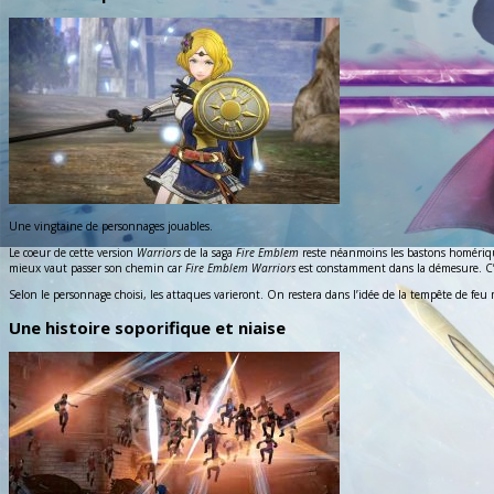
Une vingtaine de personnages jouables.
Le coeur de cette version
Warriors
de la saga
Fire Emblem
reste néanmoins les bastons homériques
mieux vaut passer son chemin car
Fire Emblem Warriors
est constamment dans la démesure. C’es
Selon le personnage choisi, les attaques varieront. On restera dans l’idée de la tempête de feu
Une histoire soporifique et niaise