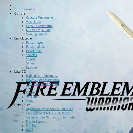
Culture Games
Culture
Capsule Temporelle
Voxel Libre
Capsule Technique
Ni Science, Ni Art
Singing Frames
Encyclopédie
Personnages
Personnalités
Plateformes
Sociétés
Salons
Séries
Lexique
Labo
CG
Half Life sur Dreamcast
Bible Super Smash Bros.
Site Les allumés du Kart
Concours
Events
All-Stars
Quiz
Liens
utiles
Agence Française pour le Jeu Vidéo
CNC : Fond d'Aide au Jeu Vidéo
Conservatoire National du Jeu Vidéo
France Esports
FullSet
MO5