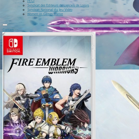
PEGI
Syndicat des Editeurs de Logiciels de Loisirs
Syndicat National du Jeu Vidéo
Women in Games France
Contact