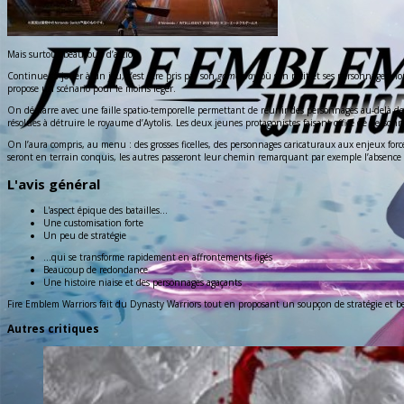
Mais surtout beaucoup d’action.
Continuer à jouer à un jeu, c’est être pris par son
gameplay
où son récit et ses personnages n
propose un scénario pour le moins léger.
On démarre avec une faille spatio-temporelle permettant de réunir des personnages au-delà des 
résolues à détruire le royaume d’Aytolis. Les deux jeunes protagonistes faisant office de perso
On l’aura compris, au menu : des grosses ficelles, des personnages caricaturaux aux enjeux forcés
seront en terrain conquis, les autres passeront leur chemin remarquant par exemple l’absence 
L'avis général
L'aspect épique des batailles...
Une customisation forte
Un peu de stratégie
...qui se transforme rapidement en affrontements figés
Beaucoup de redondance
Une histoire niaise et des personnages agaçants
Fire Emblem Warriors fait du Dynasty Warriors tout en proposant un soupçon de stratégie et beau
Autres critiques