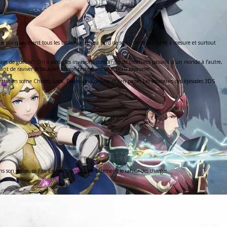
e sur quasiment tous les tableaux. Le jeu perd de son intérêt au fur et à mesure et surtout
tage de gueule”. On a ainsi des invasions constantes de créatures passant d’un monde à l’autre,
ttant de raviver le bouclier ultime protégeant leur beau royaume.
ttat en scène Chrom, Lissa, Frederick, Cordelia et j’en passe. Les amateurs des épisodes 3DS
ans son genre, ce Fire Emblem remplit parfaitement le cahier des charges.