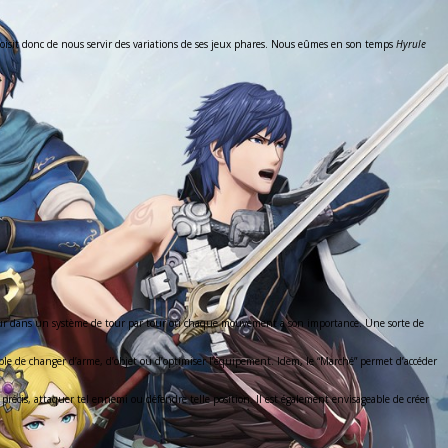
choisit donc de nous servir des variations de ses jeux phares. Nous eûmes en son temps
Hyrule
igueur dans un système de tour par tour où chaque mouvement a son importance. Une sorte de
ple de changer d’arme, d’objet ou d’optimiser l’équipement. Idem, le “Marché” permet d’accéder
 précis, attaquer tel ennemi ou défendre telle position. Il est également envisageable de créer