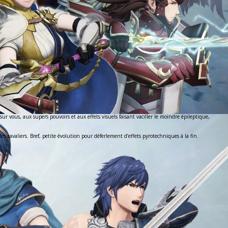
ur vous, aux supers pouvoirs et aux effets visuels faisant vaciller le moindre épileptique,
 cavaliers. Bref, petite évolution pour déferlement d’effets pyrotechniques à la fin.