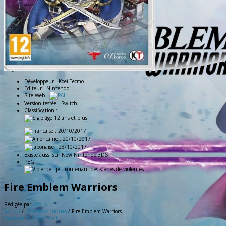
Développeur :
Koei Tecmo
Editeur :
Nintendo
Site Web :
Version testée :
Switch
Classification :
: 20/10/2017
: 20/10/2017
: 28/10/2017
Existe aussi sur
New Nintendo 3DS
PEGI :
Fire Emblem Warriors
Rédigée par
Alfoux
Accueil
/
Liste des critiques
/
Fire Emblem Warriors
Facebook
Twitter
Email