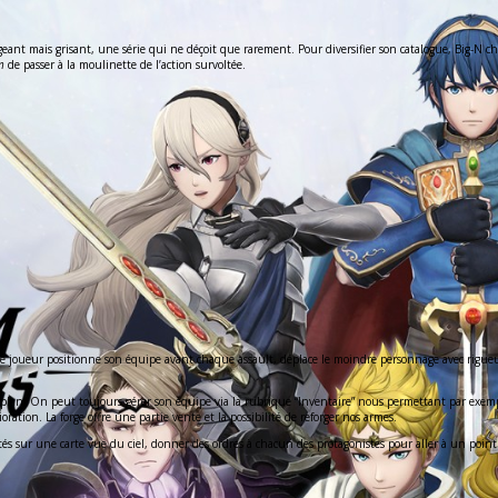
igeant mais grisant, une série qui ne déçoit que rarement. Pour diversifier son catalogue, Big-N 
m
de passer à la moulinette de l’action survoltée.
ues, le joueur positionne son équipe avant chaque assault, déplace le moindre personnage avec r
nd plan. On peut toujours gérer son équipe via la rubrique “Inventaire” nous permettant par exem
tion. La forge offre une partie vente et la possibilité de reforger nos armes.
ités sur une carte vue du ciel, donner des ordres à chacun des protagonistes pour aller à un point