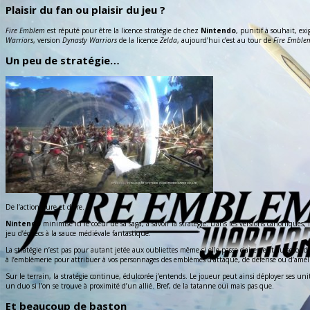
Plaisir du fan ou plaisir du jeu ?
Fire Emblem
est réputé pour être la licence stratégie de chez
Nintendo
, punitif à souhait, ex
Warriors
, version
Dynasty Warriors
de la licence
Zelda
, aujourd’hui c’est au tour de
Fire Emble
Un peu de stratégie…
De l’action pure et dure.
Nintendo
minimise ici le coeur de sa saga, à savoir la stratégie. Dans les versions canoniq
jeu d’échecs à la sauce médiévale fantastique.
La stratégie n’est pas pour autant jetée aux oubliettes même si elle passe clairement au seco
à l’emblèmerie pour attribuer à vos personnages des emblèmes d’attaque, de défense ou d’améliora
Sur le terrain, la stratégie continue, édulcorée j’entends. Le joueur peut ainsi déployer ses un
un duo si l’on se trouve à proximité d’un allié. Bref, de la tatanne oui mais pas que.
Et beaucoup de baston