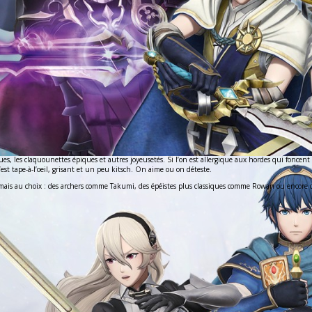
, les claquounettes épiques et autres joyeusetés. Si l’on est allergique aux hordes qui foncent s
t tape-à-l’oeil, grisant et un peu kitsch. On aime ou on déteste.
 mais au choix : des archers comme Takumi, des épéistes plus classiques comme Rowan ou encore des