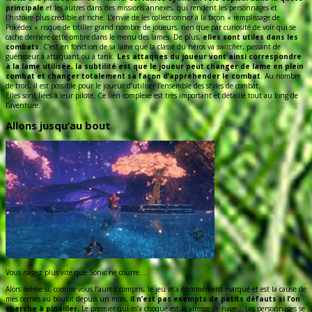
principale
et les autres dans des missions annexes, qui rendent les personnages et
l’histoire plus crédible et riche. L’envie de les collectionner à la façon « remplissage de
Pokédex » risque de titiller grand nombre de joueurs, rien que par curiosité de voir qui se
cache derrière cette ombre dans le menu des lames. De plus,
elles sont utiles dans les
combats
. C’est en fonction de sa lame que la classe du héros va
switcher
, passant de
guérisseur à attaquant ou à tank.
Les attaques du joueur vont ainsi correspondre
à la lame utilisée, la subtilité est que le joueur peut changer de lame en plein
combat et changer totalement sa façon d’appréhender le combat
. Au nombre
de trois, il est possible pour le joueur d’utiliser l’ensemble des styles de combat.
Elles sont liées à leur pilote. Ce lien complexe est très important et détaillé tout au long de
l’aventure.
Allons jusqu’au bout
Vous nagez plus vite que Sonic ne courre…
Alors même si, comme vous l’aurez compris, le jeu m’a énormément marqué et est la cause de
mes cernes au boulot depuis un mois,
il n’est pas exempts de petits défauts si l’on
cherche à pinailler
. Le premier qui m’a choqué est la vitesse de nage… Les personnages se