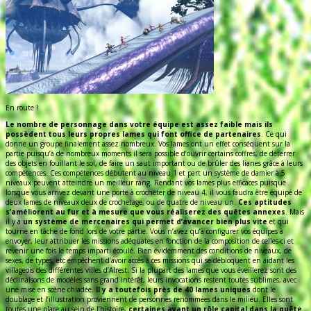
En route !
Le nombre de personnage dans votre équipe est assez faible mais ils
possèdent tous leurs propres lames qui font office de partenaires
. Ce qui
donne un groupe finalement assez nombreux. Vos lames ont un effet conséquent sur la
partie puisqu’à de nombreux moments il sera possible d’ouvrir certains coffres, de déterrer
des objets en fouillant le sol, de faire un saut important ou de brûler des lianes grâce à leurs
compétences. Ces compétences débutent au niveau 1 et part un système de damier à 5
niveaux peuvent atteindre un meilleur rang. Rendant vos lames plus efficaces puisque
lorsque vous arrivez devant une porte à crocheter de niveau 4, il vous faudra être équipé de
deux lames de niveaux deux de crochetage, ou de quatre de niveau un.
Ces aptitudes
s’améliorent au fur et à mesure que vous réaliserez des quêtes annexes
. Mais
il y a
un système de mercenaires qui permet d’avancer bien plus vite
et qui
tourne en tâche de fond lors de votre partie. Vous n’avez qu’à configurer vos équipes à
envoyer, leur attribuer les missions adéquates en fonction de la composition de celles-ci et
revenir une fois le temps imparti écoulé. Bien évidemment des conditions de niveaux, de
sexes, de types, etc empêchent d’avoir accès à ces missions qui se débloquent en aidant les
villageois des différentes villes d’Alrest. Si la plupart des lames que vous éveillerez sont des
déclinaisons de modèles sans grand intérêt, leurs invocations restent toutes sublimes, avec
une mise en scène chiadée.
Il y a toutefois près de 40 lames uniques
dont le
doublage et l’illustration proviennent de personnes renommées dans le milieu. Elles sont
toutes une place au sein de l’histoire,
certaines ayant un rôle capital dans la quête