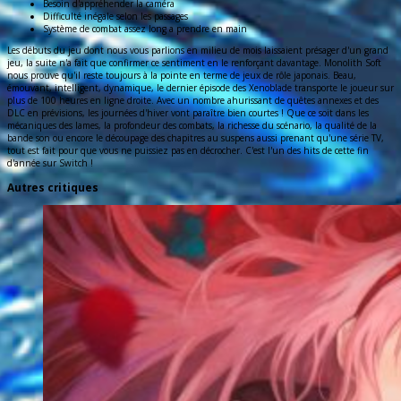
Besoin d'appréhender la caméra
Difficulté inégale selon les passages
Système de combat assez long a prendre en main
Les débuts du jeu dont nous vous parlions en milieu de mois laissaient présager d'un grand
jeu, la suite n'a fait que confirmer ce sentiment en le renforçant davantage. Monolith Soft
nous prouve qu'il reste toujours à la pointe en terme de jeux de rôle japonais. Beau,
émouvant, intelligent, dynamique, le dernier épisode des Xenoblade transporte le joueur sur
plus de 100 heures en ligne droite. Avec un nombre ahurissant de quêtes annexes et des
DLC en prévisions, les journées d'hiver vont paraître bien courtes ! Que ce soit dans les
mécaniques des lames, la profondeur des combats, la richesse du scénario, la qualité de la
bande son ou encore le découpage des chapitres au suspens aussi prenant qu'une série TV,
tout est fait pour que vous ne puissiez pas en décrocher. C'est l'un des hits de cette fin
d'année sur Switch !
Autres critiques