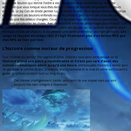
quatrième bouton qui donne l’ordre à vos coéquipiers de se concentrer sur le même
adversaire que vous lorsque vous êtes dans un champ de bataille comprenant plusieurs
ennemis. Le Joy-Con de droite permet lui, de lancer les arts. Vous pouvez donner des coups
en maintenant ces boutons enfoncés ou en les pressant pour lancer des attaques plus
efficaces une fois celles-ci chargées. Ceux sont les bases mais de nombreux paramètres
viennent complexifier les choses. Avec de l’entraide entre les personnages pour envoyer une
attaque exécutée par le nombre de joueur dans son équipe, ou un système de combo selon
les coups utilisés par chacun, le jeu possède une sacrée profondeur pour son gameplay.
Les
coups se lançant en temps réel, il s’agit finalement plus d’un Action-RPG que
d’un RPG au tour par tour
.
L’histoire comme moteur de progression
Tout l’inverse du dernier The Legend of
Zelda
, installez-vous dans votre canapé car ici
l’histoire prend une place prépondérante et il n’est pas rare d’avoir des
scènes cinématiques allant jusqu’à une heure
, entrecoupées d’actions à mener pour
ne pas casser le rythme de jeu. D’ailleurs, leur dynamisme et la mise en scène contribuent à
garder ce rythme constant tout au long du jeu.
Des thèmes intelligemment traités, sans point de vue imposé mais qui sont
toujours très bien intégrés à l’aventure.