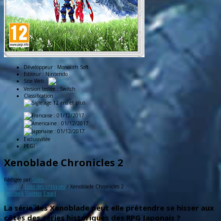
Développeur :
Monolith Soft
Editeur :
Nintendo
Site Web :
Version testée :
Switch
Classification :
: 01/12/2017
: 01/12/2017
: 01/12/2017
Exclusivitée
PEGI :
Xenoblade Chronicles 2
Rédigée par
Gorn
Accueil
/
Liste des critiques
/
Xenoblade Chronicles 2
Facebook
Twitter
Email
La série des Xenoblade peut elle prétendre se hisser aux
côtés des séries historiques des RPG Japonais ?