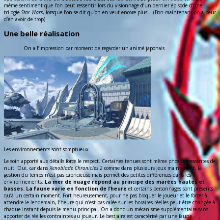
même sentiment que l’on peut ressentir lors du visionnage d’un dernier épisode d’une
trilogie
Star Wars
, lorsque l’on se dit qu’on en veut encore plus… (Bon maintenant on a peur
d’en avoir de trop).
Une belle réalisation
On a l’impression par moment de regarder un animé japonais
Les environnements sont somptueux
Le soin apporté aux détails force le respect. Certaines tenues sont même phosphorescentes de
nuit. Oui, car dans
Xenoblade Chronicles 2
comme dans plusieurs jeux maintenant, la
gestion du temps n’est pas capricieuse mais permet des petites différences dans les
environnements.
La mer de nuage répond au principe des marées hautes et
basses. La faune varie en fonction de l’heure
et certains personnages sont présents
qu’à un certain moment. Fort heureusement, pour ne pas bloquer le joueur et le forcer à
attendre le lendemain, l’heure qui n’est pas calée sur les horaires réelles peut être changée à
chaque instant depuis le menu principal. On a donc un mécanisme supplémentaire sans
apporter de réelles contraintes au joueur. Le bestiaire est caractérisé par une faune