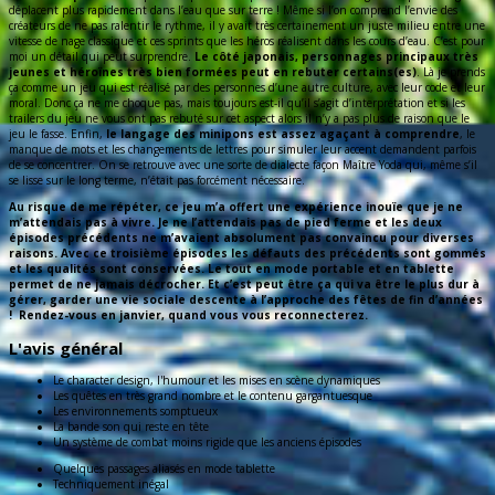
déplacent plus rapidement dans l’eau que sur terre ! Même si l’on comprend l’envie des
créateurs de ne pas ralentir le rythme, il y avait très certainement un juste milieu entre une
vitesse de nage classique et ces sprints que les héros réalisent dans les cours d’eau. C’est pour
moi un détail qui peut surprendre.
Le côté japonais, personnages principaux très
jeunes et héroïnes très bien formées peut en rebuter certains(es)
. Là je prends
ça comme un jeu qui est réalisé par des personnes d’une autre culture, avec leur code et leur
moral. Donc ça ne me choque pas, mais toujours est-il qu’il s’agit d’interprétation et si les
trailers du jeu ne vous ont pas rebuté sur cet aspect alors il n’y a pas plus de raison que le
jeu le fasse. Enfin,
le langage des minipons est assez agaçant à comprendre
, le
manque de mots et les changements de lettres pour simuler leur accent demandent parfois
de se concentrer. On se retrouve avec une sorte de dialecte façon Maître Yoda qui, même s’il
se lisse sur le long terme, n’était pas forcément nécessaire.
Au risque de me répéter, ce jeu m’a offert une expérience inouïe que je ne
m’attendais pas à vivre. Je ne l’attendais pas de pied ferme et les deux
épisodes précédents ne m’avaient absolument pas convaincu pour diverses
raisons. Avec ce troisième épisodes les défauts des précédents sont gommés
et les qualités sont conservées. Le tout en mode portable et en tablette
permet de ne jamais décrocher. Et c’est peut être ça qui va être le plus dur à
gérer, garder une vie sociale descente à l’approche des fêtes de fin d’années
! Rendez-vous en janvier, quand vous vous reconnecterez.
L'avis général
Le character design, l'humour et les mises en scène dynamiques
Les quêtes en très grand nombre et le contenu gargantuesque
Les environnements somptueux
La bande son qui reste en tête
Un système de combat moins rigide que les anciens épisodes
Quelques passages aliasés en mode tablette
Techniquement inégal