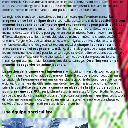
exceptionnelle. Chaque animal et créature en impose et certains ont des allures de boss. Les
battre est un challenge corsé. Mais d’autres éléments composent le bestiaire comme des
robots et méchas impressionnants autant par leur taille que leurs traits.
Les régions du monde sont accessibles au fur et à mesure que l’aventure avance.
La
progression se fait en ligne droite
pour coller au scénario mais
la possibilité à tout
moment de revenir dans n’importe quel environnement pour participer à des
quêtes annexes
donne un sentiment de liberté. Il est d’ailleurs nécessaire à de rares
moments de s’atteler à la tâche pour gagner un peu en niveau. Pour en revenir au régions
d’Alrest, elles sont de tailles très variables, plus ou moins animées, mais toutes possèdent
une âme. Malgré le fait que certaines zones soient inégales, au niveau des textures ou du
nombre de détails, le rendu global est toujours réussi et
chaque lieu retranscrit une
atmosphère qui lui est propre
. Le mélange d’un style graphique presque réaliste pour
les environnements et animé pour les personnages, se révèlent être déroutant aux premiers
abords mais est efficace une fois le choc passé. Il permet d’avoir des expressions faciales
travaillées qui expriment bien les sentiments des personnages.
On a l’impression par
moment de regarder un animé japonais
.
La gestion de la camera est ingénieuse
, on choisi son niveau de zoom et on a le
choix entre un mode automatique ou manuel. L’intérêt est que le joueur peut changer sa
perception de l’aventure en ayant une caméra plus rapprochée du joueur ou au contraire
éloignée. À la manière des différentes vues de derrière pour les jeux de voiture. Avec en
prime
la possibilité de placer la caméra au niveau de la tête du personnage
pour créer une vue FPS
– pas forcément adaptée mais assez fun pour étudier les décors.
La vue s’adapte donc à chaque situation et j’ai pu constater seulement quelques petits soucis
dans des environnements clos comme dans une petite caverne remplie de branchages et
cavités qui pour le coup n’était pas adaptée pour la caméra.
Une équipe particulière