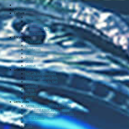
Culture Games
Culture
Capsule Temporelle
Voxel Libre
Capsule Technique
Ni Science, Ni Art
Singing Frames
Encyclopédie
Personnages
Personnalités
Plateformes
Sociétés
Salons
Séries
Lexique
Labo
CG
Half Life sur Dreamcast
Bible Super Smash Bros.
Site Les allumés du Kart
Concours
Events
All-Stars
Quiz
Liens
utiles
Agence Française pour le Jeu Vidéo
CNC : Fond d'Aide au Jeu Vidéo
Conservatoire National du Jeu Vidéo
France Esports
FullSet
MO5