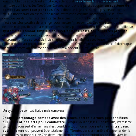
joueurs. Chaque épisode est ambitieux, attendu et
sa sortie en fait un événement
sur le
territoire qu’il foule. Les
Xenoblade Chronicles
ont pris le parti d’adopter
un système de
combat au semi tour par tour
, c’est-à-dire que le jeu ne s’arrête pas lors des combats
mais la liberté d’action est tout de même restreinte à certains mécanismes. Le saut est
désactivé pendant les batailles à partir du moment où votre héros a dégainé son arme. Il
n’est alors plus possible de la ranger pour mettre fin au combat. Seule la fuite, qui est
délicate mais possible, ou la mort des adversaires, permettent d’en finir avec cette bataille.
Le
système de combat simplifié pour cet épisode reste toujours très profond
et demande aux nouveaux joueurs de nombreuses heures de jeu pour l’appréhender
efficacement. Mais au bout de trois chapitres, on se familiarise avec l’ensemble des
commandes et actions distillées au fur et à mesure. On comprend alors l’efficacité de chaque
élément apporté au système de combat et cela devient un réel plaisir.
Un système de combat fluide mais complexe
Chaque personnage combat avec des lames, sortes d’armes personnifiées
qui utilisent des arts pour combattre
. Lorsque vous engagez une bataille, votre lame
par défaut vous sert d’arme mais il est possible à tout moment de
switcher entre deux
autres lames
qui peuvent être totalement différentes dans la manière d’appréhender le
combat. Les boutons du Joy-Con de gauche permettent cette attribution de lame, avec le