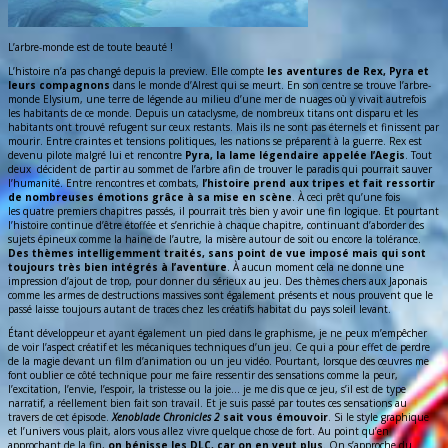
L’arbre-monde est de toute beauté !
L’histoire n’a pas changé depuis la preview. Elle compte
les aventures de Rex, Pyra et
leurs compagnons
dans le monde d’Alrest qui se meurt. En son centre se trouve l’arbre-
monde Elysium, une terre de légende au milieu d’une mer de nuages où y vivait autrefois
les habitants de ce monde. Depuis un cataclysme, de nombreux titans ont disparu et les
habitants ont trouvé refugent sur ceux restants. Mais ils ne sont pas éternels et finissent par
mourir. Entre craintes et tensions politiques, les nations se préparent à la guerre. Rex est
devenu pilote malgré lui et rencontre
Pyra, la lame légendaire appelée l’Aegis
. Tout
deux décident de partir au sommet de l’arbre afin de trouver le paradis qui pourrait sauver
l’humanité. Entre rencontres et combats,
l’histoire prend aux tripes et fait ressortir
de nombreuses émotions grâce à sa mise en scène
. À ceci prêt qu’une fois
les quatre premiers chapitres passés, il pourrait très bien y avoir une fin logique. Et pourtant
l’histoire continue d’être étoffée et s’enrichie à chaque chapitre, continuant d’aborder des
sujets épineux comme la haine de l’autre, la misère autour de soit ou encore la tolérance.
Des thèmes intelligemment traités, sans point de vue imposé mais qui sont
toujours très bien intégrés à l’aventure
. À aucun moment cela ne donne une
impression d’ajout de trop, pour donner du sérieux au jeu. Des thèmes chers aux Japonais
comme les armes de destructions massives sont également présents et nous prouvent que le
passé laisse toujours autant de traces chez les créatifs habitat du pays soleil levant.
Étant développeur et ayant également un pied dans le graphisme, je ne peux m’empêcher
de voir l’aspect créatif et les mécaniques techniques d’un jeu. Ce qui a pour effet de perdre
de la magie devant un film d’animation ou un jeu vidéo. Pourtant, lorsque des œuvres me
font oublier ce côté technique pour me faire ressentir des sensations comme la peur,
l’excitation, l’envie, l’espoir, la tristesse ou la joie… je me dis que ce jeu, s’il est de type
narratif, a réellement bien fait son travail. Et je suis passé par toutes ces sensations au
travers de cet épisode.
Xenoblade Chronicles 2
sait vous émouvoir
. Si le style graphique
et l’univers vous plait, alors vous allez vivre quelque chose de fort. Au point qu’en
approchant de la fin,
on bénisse les DLC, car on en veut plus
. On s’approche du