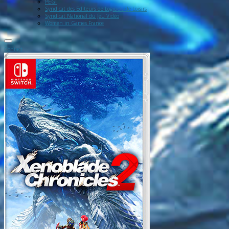
PEGI
Syndicat des Editeurs de Logiciels de Loisirs
Syndicat National du Jeu Vidéo
Women in Games France
Contact