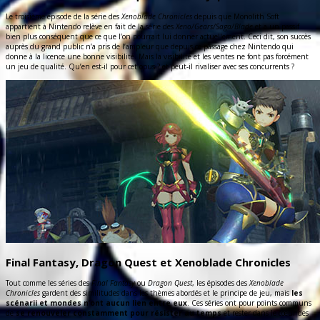
Le troisième épisode de la série des
Xenoblade Chronicles
depuis que Monolith Soft
appartient à Nintendo relève en fait de la série des
Xeno/Gears/Saga/Blade
et a un passif
bien plus conséquent que ce que l’on pourrait lui donner actuellement. Ceci dit, son succès
auprès du grand public n’a pris de l’ampleur que depuis ce passage chez Nintendo qui
donne à la licence une bonne visibilité. Mais la visibilité et les ventes ne font pas forcément
un jeu de qualité. Qu’en est-il pour cet opus ? et peut-il rivaliser avec ses concurrents ?
Final Fantasy, Dragon Quest et Xenoblade Chronicles
Tout comme les séries des
Final Fantasy
ou
Dragon Quest
, les épisodes des
Xenoblade
Chronicles
gardent des similitudes dans les thèmes abordés et le principe de jeu, mais
les
scénarii et mondes n’ont aucun lien entre eux
. Ces séries ont pour points communs
de
se renouveler constamment pour résister au temps
et rester dans le cœur des