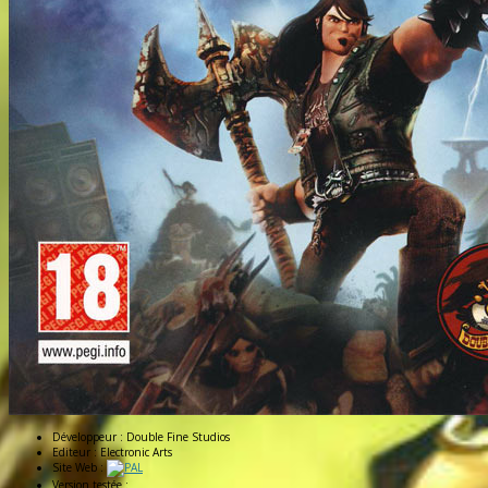
Développeur :
Double Fine Studios
Editeur :
Electronic Arts
Site Web :
Version testée :