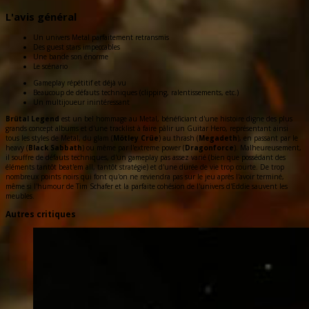
L'avis général
Un univers Metal parfaitement retransmis
Des guest stars impeccables
Une bande son énorme
Le scénario
Gameplay répétitif et déjà vu
Beaucoup de défauts techniques (clipping, ralentissements, etc.)
Un multijoueur inintéressant
Brütal Legend
est un bel hommage au Metal, bénéficiant d'une histoire digne des plus
grands concept albums et d'une tracklist à faire pâlir un Guitar Hero, représentant ainsi
tous les styles de Metal, du glam (
Mötley Crüe
) au thrash (
Megadeth
), en passant par le
heavy (
Black Sabbath
) ou même par l'extreme power (
Dragonforce
). Malheureusement,
il souffre de défauts techniques, d'un gameplay pas assez varié (bien que possédant des
éléments tantôt beat'em all, tantôt stratégie) et d'une durée de vie trop courte. De trop
nombreux points noirs qui font qu'on ne reviendra pas sur le jeu après l'avoir terminé,
même si l'humour de Tim Schafer et la parfaite cohésion de l'univers d'Eddie sauvent les
meubles.
Autres critiques