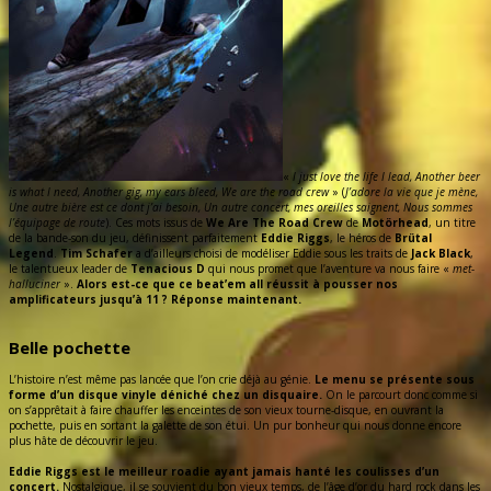
«
I just love the life I lead, Another beer
is what I need, Another gig, my ears bleed, We are the road crew
» (
J’adore la vie que je mène,
Une autre bière est ce dont j’ai besoin, Un autre concert, mes oreilles saignent, Nous sommes
l’équipage de route
). Ces mots issus de
We Are The Road Crew
de
Motörhead
, un titre
de la bande-son du jeu, définissent parfaitement
Eddie Riggs
, le héros de
Brütal
Legend
.
Tim Schafer
a d’ailleurs choisi de modéliser Eddie sous les traits de
Jack Black
,
le talentueux leader de
Tenacious D
qui nous promet que l’aventure va nous faire «
met-
halluciner
».
Alors est-ce que ce beat’em all réussit à pousser nos
amplificateurs jusqu’à 11 ? Réponse maintenant.
Belle pochette
L’histoire n’est même pas lancée que l’on crie déjà au génie.
Le menu se présente sous
forme d’un disque vinyle déniché chez un disquaire.
On le parcourt donc comme si
on s’apprêtait à faire chauffer les enceintes de son vieux tourne-disque, en ouvrant la
pochette, puis en sortant la galette de son étui. Un pur bonheur qui nous donne encore
plus hâte de découvrir le jeu.
Eddie Riggs est le meilleur roadie ayant jamais hanté les coulisses d’un
concert.
Nostalgique, il se souvient du bon vieux temps, de l’âge d’or du hard rock dans les