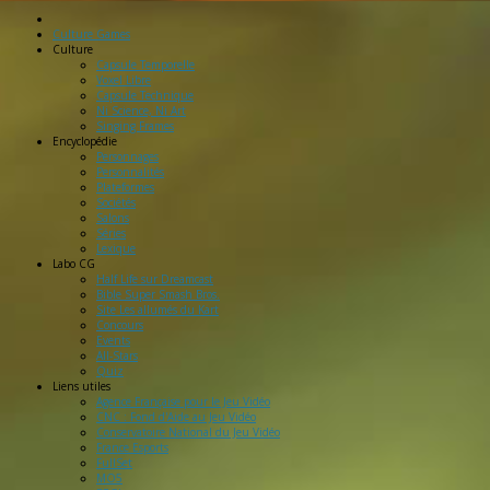
Culture Games
Culture
Capsule Temporelle
Voxel Libre
Capsule Technique
Ni Science, Ni Art
Singing Frames
Encyclopédie
Personnages
Personnalités
Plateformes
Sociétés
Salons
Séries
Lexique
Labo
CG
Half Life sur Dreamcast
Bible Super Smash Bros.
Site Les allumés du Kart
Concours
Events
All-Stars
Quiz
Liens
utiles
Agence Française pour le Jeu Vidéo
CNC : Fond d'Aide au Jeu Vidéo
Conservatoire National du Jeu Vidéo
France Esports
FullSet
MO5