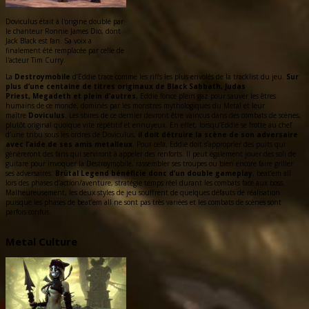
Doviculus était à l'origine doublé par
le chanteur Ronnie James Dio, dont
Jack Black est fan. Sa voix a
finalement été remplacée par celle de
l'acteur Tim Curry.
La
Destroymobile
d’Eddie trace comme les riffs les plus envolés de la tracklist du jeu.
Sur
plus d’une centaine de titres originaux de Black Sabbath, Judas
Priest, Megadeth et plein d’autres
, Eddie fonce plein gaz pour sauver les êtres
humains de ce monde, dominés par les monstres mythologiques du Metal et leur
maître
Doviculus
. Les sbires de ce dernier devront être vaincus dans des combats de scènes,
plutôt original quoique vite répétitif et ennuyeux. En effet, lorsqu’Eddie se frotte au chef
d’une tribu sous les ordres de Doviculus,
il doit détruire la scène de son adversaire
avec l’aide de ses amis metalleux
. Pour cela, Eddie doit s’approprier des puits qui
génèreront des fans qui serviront à appeler des renforts. Il peut également jouer des soli de
guitare pour invoquer la Destroymobile, rassembler ses troupes ou bien encore faire griller
ses adversaires.
Brütal Legend bénéficie donc d’un double gameplay
, beat’em all
lors des phases d’action/aventure, stratégie temps réel durant les combats face aux boss.
Malheureusement, les deux styles de jeu souffrent de quelques défauts de réalisation
puisque les phases de beat’em all ne sont pas très variées et les combats de scènes sont
parfois confus.
Metal Culture