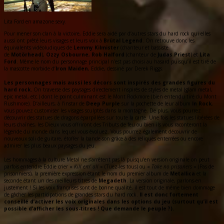
Lita Ford en amazone sexy.
Pour mener son clan à la victoire, Eddie sera aidé par d’autres stars du hard rock qui elles
aussi ont prêté leurs visages et leurs voix à
Brütal Legend
. On retrouve donc les
équivalents vidéoludiques de
Lemmy Kilmister
(chanteur et bassiste
de
Motörhead
),
Ozzy Osbourne
,
Rob Halford
(chanteur de
Judas Priest
) et
Lita
Ford
. Même le nom du personnage principal n’est pas choisi au hasard puisqu’il est tiré de
la mascotte morbide d’
Iron Maiden
, Eddie, dessiné par Derek Riggs.
Les personnages mais aussi les décors sont inspirés des grandes figures du
hard rock.
On traverse des paysages directement inspirés de styles de metal (glam metal,
epic metal, etc.) dont le point culminant est le Mont Rockmore (bien entendu tiré du Mont
Rushmore). D’ailleurs, à l’instar de
Deep Purple
sur la pochette de leur album
In Rock
,
vous pouvez customiser les visages sculptés dans la montagne. De plus, vous pourrez
découvrir des statues de dragons éparpillées sur toute la carte. Une fois les statues libérées de
leurs chaînes, les Dieux vous offriront des Tributs de feu ou bien ils vous raconteront la
légende du monde dans lequel vous évoluez. Vous pourrez également découvrir de
nouveaux soli de guitare, étoffer la bande-son grâce à des reliques enterrées ou encore
admirer les plus beaux paysages du jeu.
Les hommages à la culture Metal ne s’arrêtent pas là puisqu’en version originale on peut
parfois entendre Eddie crier «
Kill em’ all
» (Tuez-les tous) ou «
Take no prisoners
» (Pas de
prisonniers), la première expression étant le nom du premier album de
Metallica
et la
seconde étant un des meilleurs titres de
Megadeth
. La version originale, parlons-en
justement ! Si les voix françaises sont de bonne qualité, il est tout de même bien dommage
de gâcher les participations de grandes stars du hard rock.
Il est donc fortement
conseillé d’activer les voix originales dans les options du jeu (surtout qu’il est
possible d’afficher les sous-titres ! Que demande le peuple ?).