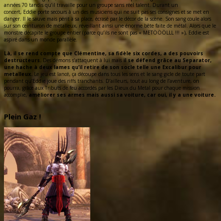
années 70 tandis qu’il travaille pour un groupe sans réel talent. Durant un
concert, Eddie porte secours à un des musiciens qui ne suit pas ses consignes et se met en
danger. Il le sauve mais périt à sa place, écrasé par le décor de la scène. Son sang coule alors
sur son ceinturon de métalleux, réveillant ainsi une énorme bête faite de métal. Alors que le
monstre décapite le groupe entier (parce qu’ils ne sont pas « METÖÖÖLLL !!! »), Eddie est
aspiré dans un monde parallèle.
Là, il se rend compte que Clémentine, sa fidèle six cordes, a des pouvoirs
destructeurs.
Des démons s’attaquent à lui mais
il se défend grâce au Separator,
une hache à deux lames qu’il retire de son socle telle une Excalibur pour
metalleux.
Le jeu est lancé, ça découpe dans tous les sens et le sang gicle de toute part
pendant qu’Eddie joue des riffs tranchants. D’ailleurs, tout au long de l’aventure, on
pourra, grâce aux Tributs de feu accordés par les Dieux du Metal pour chaque mission
accomplie,
améliorer ses armes mais aussi sa voiture, car oui, il y a une voiture.
Plein Gaz !