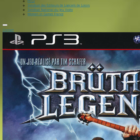
PEGI
Syndicat des Editeurs de Logiciels de Loisirs
Syndicat National du Jeu Vidéo
Women in Games France
Contact