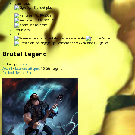
Classification :
: 16/10/2009
: 13/10/2009
: nc/nc/nc
Exclusivitée
PEGI :
Brütal Legend
Rédigée par
Ristou
Accueil
/
Liste des critiques
/
Brütal Legend
Facebook
Twitter
Email