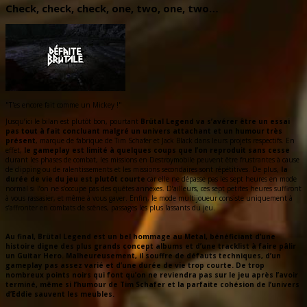
Check, check, check, one, two, one, two…
"T'es encore fait comme un Mickey !"
Jusqu’ici le bilan est plutôt bon, pourtant
Brütal Legend
va s’avérer être un essai
pas tout à fait concluant malgré un univers attachant et un humour très
présent
, marque de fabrique de Tim Schafer et Jack Black dans leurs projets respectifs. En
effet,
le gameplay est limité à quelques coups que l’on reproduit sans cesse
durant les phases de combat, les missions en Destroymobile peuvent être frustrantes à cause
de clipping ou de ralentissements et les missions secondaires sont répétitives. De plus,
la
durée de vie du jeu est plutôt courte
car elle ne dépasse pas les sept heures en mode
normal si l’on ne s’occupe pas des quêtes annexes. D’ailleurs, ces sept petites heures suffiront
à vous rassasier, et même à vous gaver. Enfin, le mode multijoueur consiste uniquement à
s’affronter en combats de scènes, passages les plus lassants du jeu.
Au final, Brütal Legend est un bel hommage au Metal, bénéficiant d’une
histoire digne des plus grands concept albums et d’une tracklist à faire pâlir
un Guitar Hero. Malheureusement, il souffre de défauts techniques, d’un
gameplay pas assez varié et d’une durée de vie trop courte. De trop
nombreux points noirs qui font qu’on ne reviendra pas sur le jeu après l’avoir
terminé, même si l’humour de Tim Schafer et la parfaite cohésion de l’univers
d’Eddie sauvent les meubles.